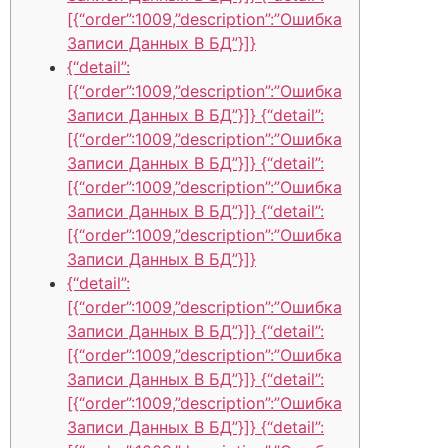
[{“order”:1009,”description”:”Ошибка
Записи Данных В БД”}]}
{“detail”:
[{“order”:1009,”description”:”Ошибка
Записи Данных В БД”}]} {“detail”:
[{“order”:1009,”description”:”Ошибка
Записи Данных В БД”}]} {“detail”:
[{“order”:1009,”description”:”Ошибка
Записи Данных В БД”}]} {“detail”:
[{“order”:1009,”description”:”Ошибка
Записи Данных В БД”}]}
{“detail”:
[{“order”:1009,”description”:”Ошибка
Записи Данных В БД”}]} {“detail”:
[{“order”:1009,”description”:”Ошибка
Записи Данных В БД”}]} {“detail”:
[{“order”:1009,”description”:”Ошибка
Записи Данных В БД”}]} {“detail”: