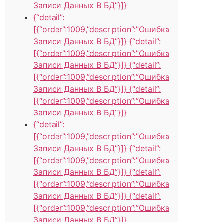
Записи Данных В БД”}]}
{“detail”:
[{“order”:1009,”description”:”Ошибка
Записи Данных В БД”}]} {“detail”:
[{“order”:1009,”description”:”Ошибка
Записи Данных В БД”}]} {“detail”:
[{“order”:1009,”description”:”Ошибка
Записи Данных В БД”}]} {“detail”:
[{“order”:1009,”description”:”Ошибка
Записи Данных В БД”}]}
{“detail”:
[{“order”:1009,”description”:”Ошибка
Записи Данных В БД”}]} {“detail”:
[{“order”:1009,”description”:”Ошибка
Записи Данных В БД”}]} {“detail”:
[{“order”:1009,”description”:”Ошибка
Записи Данных В БД”}]} {“detail”:
[{“order”:1009,”description”:”Ошибка
Записи Данных В БД”}]}