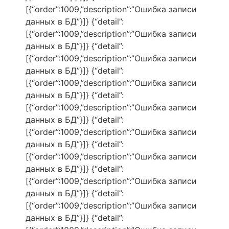
[{“order”:1009,”description”:”Ошибка записи
данных в БД”}]} {“detail”:
[{“order”:1009,”description”:”Ошибка записи
данных в БД”}]} {“detail”:
[{“order”:1009,”description”:”Ошибка записи
данных в БД”}]} {“detail”:
[{“order”:1009,”description”:”Ошибка записи
данных в БД”}]} {“detail”:
[{“order”:1009,”description”:”Ошибка записи
данных в БД”}]} {“detail”:
[{“order”:1009,”description”:”Ошибка записи
данных в БД”}]} {“detail”:
[{“order”:1009,”description”:”Ошибка записи
данных в БД”}]} {“detail”:
[{“order”:1009,”description”:”Ошибка записи
данных в БД”}]} {“detail”:
[{“order”:1009,”description”:”Ошибка записи
данных в БД”}]} {“detail”: