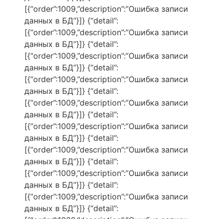
[{“order”:1009,”description”:”Ошибка записи
данных в БД”}]} {“detail”:
[{“order”:1009,”description”:”Ошибка записи
данных в БД”}]} {“detail”:
[{“order”:1009,”description”:”Ошибка записи
данных в БД”}]} {“detail”:
[{“order”:1009,”description”:”Ошибка записи
данных в БД”}]} {“detail”:
[{“order”:1009,”description”:”Ошибка записи
данных в БД”}]} {“detail”:
[{“order”:1009,”description”:”Ошибка записи
данных в БД”}]} {“detail”:
[{“order”:1009,”description”:”Ошибка записи
данных в БД”}]} {“detail”:
[{“order”:1009,”description”:”Ошибка записи
данных в БД”}]} {“detail”:
[{“order”:1009,”description”:”Ошибка записи
данных в БД”}]} {“detail”: