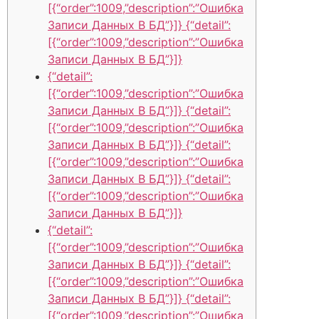
[{“order”:1009,”description”:”Ошибка
Записи Данных В БД”}]} {“detail”:
[{“order”:1009,”description”:”Ошибка
Записи Данных В БД”}]}
{“detail”:
[{“order”:1009,”description”:”Ошибка
Записи Данных В БД”}]} {“detail”:
[{“order”:1009,”description”:”Ошибка
Записи Данных В БД”}]} {“detail”:
[{“order”:1009,”description”:”Ошибка
Записи Данных В БД”}]} {“detail”:
[{“order”:1009,”description”:”Ошибка
Записи Данных В БД”}]}
{“detail”:
[{“order”:1009,”description”:”Ошибка
Записи Данных В БД”}]} {“detail”:
[{“order”:1009,”description”:”Ошибка
Записи Данных В БД”}]} {“detail”:
[{“order”:1009,”description”:”Ошибка