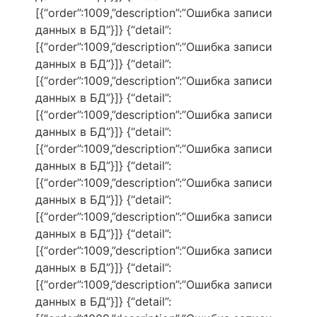
[{“order”:1009,”description”:”Ошибка записи
данных в БД”}]} {“detail”:
[{“order”:1009,”description”:”Ошибка записи
данных в БД”}]} {“detail”:
[{“order”:1009,”description”:”Ошибка записи
данных в БД”}]} {“detail”:
[{“order”:1009,”description”:”Ошибка записи
данных в БД”}]} {“detail”:
[{“order”:1009,”description”:”Ошибка записи
данных в БД”}]} {“detail”:
[{“order”:1009,”description”:”Ошибка записи
данных в БД”}]} {“detail”:
[{“order”:1009,”description”:”Ошибка записи
данных в БД”}]} {“detail”:
[{“order”:1009,”description”:”Ошибка записи
данных в БД”}]} {“detail”:
[{“order”:1009,”description”:”Ошибка записи
данных в БД”}]} {“detail”: