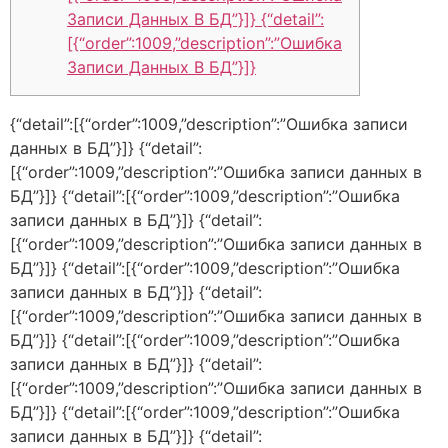
Записи Данных В БД”}]} {“detail”:
[{“order”:1009,”description”:”Ошибка
Записи Данных В БД”}]}
{“detail”:[{“order”:1009,”description”:”Ошибка записи
данных в БД”}]} {“detail”:
[{“order”:1009,”description”:”Ошибка записи данных в
БД”}]} {“detail”:[{“order”:1009,”description”:”Ошибка
записи данных в БД”}]} {“detail”:
[{“order”:1009,”description”:”Ошибка записи данных в
БД”}]} {“detail”:[{“order”:1009,”description”:”Ошибка
записи данных в БД”}]} {“detail”:
[{“order”:1009,”description”:”Ошибка записи данных в
БД”}]} {“detail”:[{“order”:1009,”description”:”Ошибка
записи данных в БД”}]} {“detail”:
[{“order”:1009,”description”:”Ошибка записи данных в
БД”}]} {“detail”:[{“order”:1009,”description”:”Ошибка
записи данных в БД”}]} {“detail”: