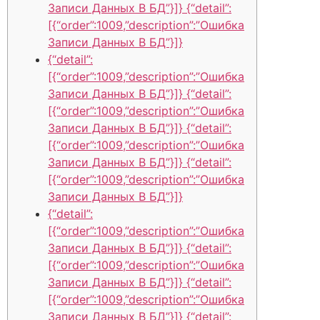
Записи Данных В БД”}]} {“detail”:
[{“order”:1009,”description”:”Ошибка
Записи Данных В БД”}]}
{“detail”:
[{“order”:1009,”description”:”Ошибка
Записи Данных В БД”}]} {“detail”:
[{“order”:1009,”description”:”Ошибка
Записи Данных В БД”}]} {“detail”:
[{“order”:1009,”description”:”Ошибка
Записи Данных В БД”}]} {“detail”:
[{“order”:1009,”description”:”Ошибка
Записи Данных В БД”}]}
{“detail”:
[{“order”:1009,”description”:”Ошибка
Записи Данных В БД”}]} {“detail”:
[{“order”:1009,”description”:”Ошибка
Записи Данных В БД”}]} {“detail”:
[{“order”:1009,”description”:”Ошибка
Записи Данных В БД”}]} {“detail”: