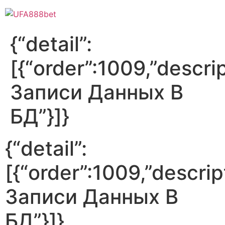
Skip
to
content
{“detail”:
[{“order”:1009,”descr
Записи Данных В
БД”}]}
{“detail”:
[{“order”:1009,”descri
Записи Данных В
БД”}]}