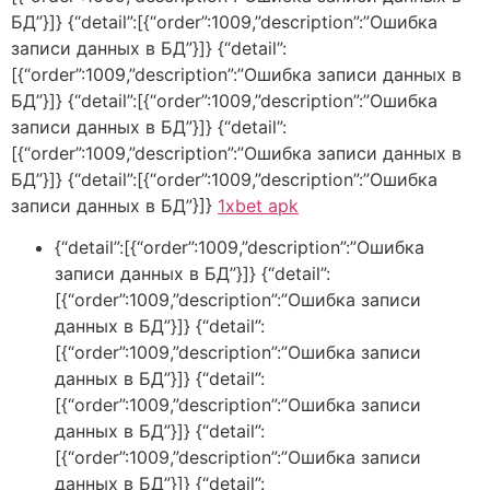
БД”}]} {“detail”:[{“order”:1009,”description”:”Ошибка
записи данных в БД”}]} {“detail”:
[{“order”:1009,”description”:”Ошибка записи данных в
БД”}]} {“detail”:[{“order”:1009,”description”:”Ошибка
записи данных в БД”}]} {“detail”:
[{“order”:1009,”description”:”Ошибка записи данных в
БД”}]} {“detail”:[{“order”:1009,”description”:”Ошибка
записи данных в БД”}]}
1xbet apk
{“detail”:[{“order”:1009,”description”:”Ошибка
записи данных в БД”}]} {“detail”:
[{“order”:1009,”description”:”Ошибка записи
данных в БД”}]} {“detail”:
[{“order”:1009,”description”:”Ошибка записи
данных в БД”}]} {“detail”:
[{“order”:1009,”description”:”Ошибка записи
данных в БД”}]} {“detail”:
[{“order”:1009,”description”:”Ошибка записи
данных в БД”}]} {“detail”: