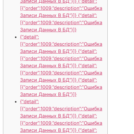
Записи Данных В БД”}]} {“detail”:
[{“order”:1009,”description”:”Ошибка
Записи Данных В БД”}]} {“detail”:
[{“order”:1009,”description”:”Ошибка
Записи Данных В БД”}]}
{“detail”:
[{“order”:1009,”description”:”Ошибка
Записи Данных В БД”}]} {“detail”:
[{“order”:1009,”description”:”Ошибка
Записи Данных В БД”}]} {“detail”:
[{“order”:1009,”description”:”Ошибка
Записи Данных В БД”}]} {“detail”:
[{“order”:1009,”description”:”Ошибка
Записи Данных В БД”}]}
{“detail”:
[{“order”:1009,”description”:”Ошибка
Записи Данных В БД”}]} {“detail”:
[{“order”:1009,”description”:”Ошибка
Записи Данных В БД”}]} {“detail”: