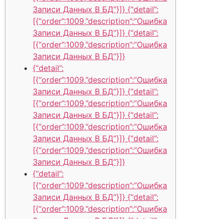
Записи Данных В БД”}]} {“detail”:
[{“order”:1009,”description”:”Ошибка
Записи Данных В БД”}]} {“detail”:
[{“order”:1009,”description”:”Ошибка
Записи Данных В БД”}]}
{“detail”:
[{“order”:1009,”description”:”Ошибка
Записи Данных В БД”}]} {“detail”:
[{“order”:1009,”description”:”Ошибка
Записи Данных В БД”}]} {“detail”:
[{“order”:1009,”description”:”Ошибка
Записи Данных В БД”}]} {“detail”:
[{“order”:1009,”description”:”Ошибка
Записи Данных В БД”}]}
{“detail”:
[{“order”:1009,”description”:”Ошибка
Записи Данных В БД”}]} {“detail”:
[{“order”:1009,”description”:”Ошибка