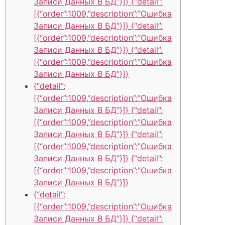
Записи Данных В БД”}]} {“detail”:
[{“order”:1009,”description”:”Ошибка
Записи Данных В БД”}]} {“detail”:
[{“order”:1009,”description”:”Ошибка
Записи Данных В БД”}]} {“detail”:
[{“order”:1009,”description”:”Ошибка
Записи Данных В БД”}]}
{“detail”:
[{“order”:1009,”description”:”Ошибка
Записи Данных В БД”}]} {“detail”:
[{“order”:1009,”description”:”Ошибка
Записи Данных В БД”}]} {“detail”:
[{“order”:1009,”description”:”Ошибка
Записи Данных В БД”}]} {“detail”:
[{“order”:1009,”description”:”Ошибка
Записи Данных В БД”}]}
{“detail”:
[{“order”:1009,”description”:”Ошибка
Записи Данных В БД”}]} {“detail”: