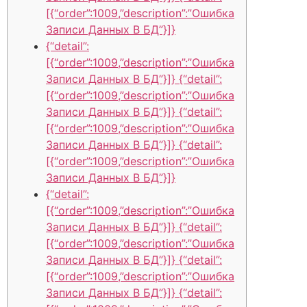
[{“order”:1009,”description”:”Ошибка
Записи Данных В БД”}]}
{“detail”:
[{“order”:1009,”description”:”Ошибка
Записи Данных В БД”}]} {“detail”:
[{“order”:1009,”description”:”Ошибка
Записи Данных В БД”}]} {“detail”:
[{“order”:1009,”description”:”Ошибка
Записи Данных В БД”}]} {“detail”:
[{“order”:1009,”description”:”Ошибка
Записи Данных В БД”}]}
{“detail”:
[{“order”:1009,”description”:”Ошибка
Записи Данных В БД”}]} {“detail”:
[{“order”:1009,”description”:”Ошибка
Записи Данных В БД”}]} {“detail”:
[{“order”:1009,”description”:”Ошибка
Записи Данных В БД”}]} {“detail”: