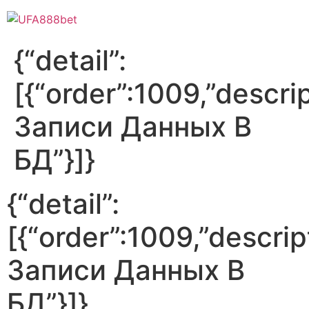
Skip
to
content
{“detail”:
[{“order”:1009,”descr
Записи Данных В
БД”}]}
{“detail”:
[{“order”:1009,”descri
Записи Данных В
БД”}]}