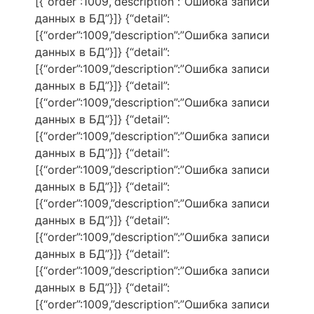
[{“order”:1009,”description”:”Ошибка записи
данных в БД”}]} {“detail”:
[{“order”:1009,”description”:”Ошибка записи
данных в БД”}]} {“detail”:
[{“order”:1009,”description”:”Ошибка записи
данных в БД”}]} {“detail”:
[{“order”:1009,”description”:”Ошибка записи
данных в БД”}]} {“detail”:
[{“order”:1009,”description”:”Ошибка записи
данных в БД”}]} {“detail”:
[{“order”:1009,”description”:”Ошибка записи
данных в БД”}]} {“detail”:
[{“order”:1009,”description”:”Ошибка записи
данных в БД”}]} {“detail”:
[{“order”:1009,”description”:”Ошибка записи
данных в БД”}]} {“detail”:
[{“order”:1009,”description”:”Ошибка записи
данных в БД”}]} {“detail”:
[{“order”:1009,”description”:”Ошибка записи