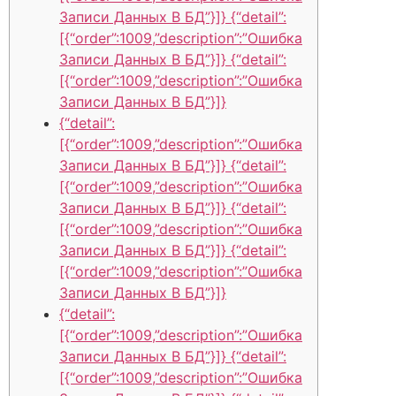
Записи Данных В БД”}]} {“detail”:
[{“order”:1009,”description”:”Ошибка
Записи Данных В БД”}]} {“detail”:
[{“order”:1009,”description”:”Ошибка
Записи Данных В БД”}]}
{“detail”:
[{“order”:1009,”description”:”Ошибка
Записи Данных В БД”}]} {“detail”:
[{“order”:1009,”description”:”Ошибка
Записи Данных В БД”}]} {“detail”:
[{“order”:1009,”description”:”Ошибка
Записи Данных В БД”}]} {“detail”:
[{“order”:1009,”description”:”Ошибка
Записи Данных В БД”}]}
{“detail”:
[{“order”:1009,”description”:”Ошибка
Записи Данных В БД”}]} {“detail”:
[{“order”:1009,”description”:”Ошибка