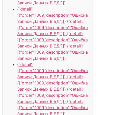
Записи Данных В БД”}]}
{“detail”:
[{“order”:1009,”description”:”Ошибка
Записи Данных В БД”}]} {“detail”:
[{“order”:1009,”description”:”Ошибка
Записи Данных В БД”}]} {“detail”:
[{“order”:1009,”description”:”Ошибка
Записи Данных В БД”}]} {“detail”:
[{“order”:1009,”description”:”Ошибка
Записи Данных В БД”}]}
{“detail”:
[{“order”:1009,”description”:”Ошибка
Записи Данных В БД”}]} {“detail”:
[{“order”:1009,”description”:”Ошибка
Записи Данных В БД”}]} {“detail”:
[{“order”:1009,”description”:”Ошибка
Записи Данных В БД”}]} {“detail”:
[{“order”:1009,”description”:”Ошибка
Записи Данных В БД”}]}