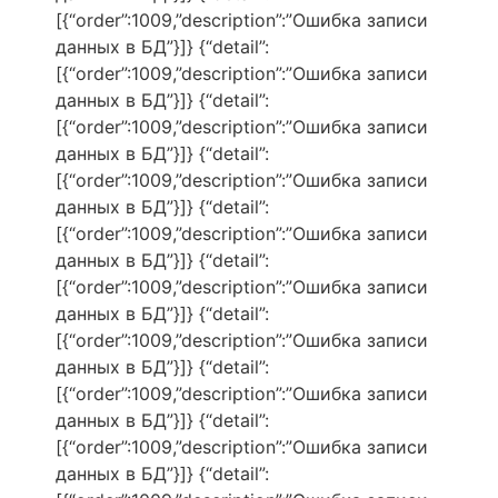
[{“order”:1009,”description”:”Ошибка записи
данных в БД”}]} {“detail”:
[{“order”:1009,”description”:”Ошибка записи
данных в БД”}]} {“detail”:
[{“order”:1009,”description”:”Ошибка записи
данных в БД”}]} {“detail”:
[{“order”:1009,”description”:”Ошибка записи
данных в БД”}]} {“detail”:
[{“order”:1009,”description”:”Ошибка записи
данных в БД”}]} {“detail”:
[{“order”:1009,”description”:”Ошибка записи
данных в БД”}]} {“detail”:
[{“order”:1009,”description”:”Ошибка записи
данных в БД”}]} {“detail”:
[{“order”:1009,”description”:”Ошибка записи
данных в БД”}]} {“detail”:
[{“order”:1009,”description”:”Ошибка записи
данных в БД”}]} {“detail”: