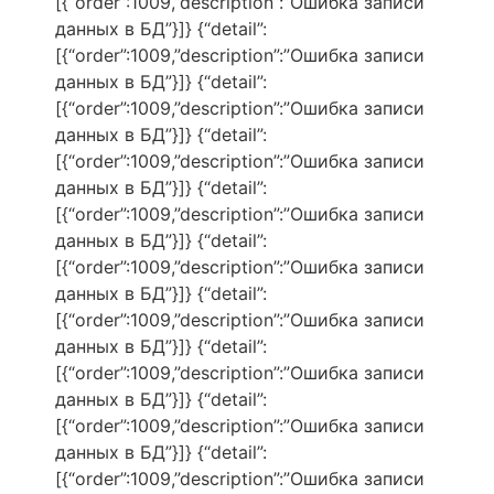
[{“order”:1009,”description”:”Ошибка записи
данных в БД”}]} {“detail”:
[{“order”:1009,”description”:”Ошибка записи
данных в БД”}]} {“detail”:
[{“order”:1009,”description”:”Ошибка записи
данных в БД”}]} {“detail”:
[{“order”:1009,”description”:”Ошибка записи
данных в БД”}]} {“detail”:
[{“order”:1009,”description”:”Ошибка записи
данных в БД”}]} {“detail”:
[{“order”:1009,”description”:”Ошибка записи
данных в БД”}]} {“detail”:
[{“order”:1009,”description”:”Ошибка записи
данных в БД”}]} {“detail”:
[{“order”:1009,”description”:”Ошибка записи
данных в БД”}]} {“detail”:
[{“order”:1009,”description”:”Ошибка записи
данных в БД”}]} {“detail”:
[{“order”:1009,”description”:”Ошибка записи