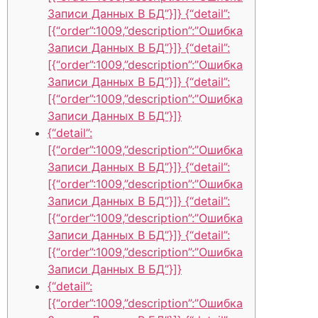
Записи Данных В БД”}]} {“detail”:
[{“order”:1009,”description”:”Ошибка
Записи Данных В БД”}]} {“detail”:
[{“order”:1009,”description”:”Ошибка
Записи Данных В БД”}]} {“detail”:
[{“order”:1009,”description”:”Ошибка
Записи Данных В БД”}]}
{“detail”:
[{“order”:1009,”description”:”Ошибка
Записи Данных В БД”}]} {“detail”:
[{“order”:1009,”description”:”Ошибка
Записи Данных В БД”}]} {“detail”:
[{“order”:1009,”description”:”Ошибка
Записи Данных В БД”}]} {“detail”:
[{“order”:1009,”description”:”Ошибка
Записи Данных В БД”}]}
{“detail”:
[{“order”:1009,”description”:”Ошибка