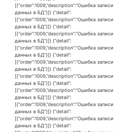
[{“order”:1009,”description”:”Ошибка записи
данных в БД”}]} {“detail”:
[{“order”:1009,”description”:”Ошибка записи
данных в БД”}]} {“detail”:
[{“order”:1009,”description”:”Ошибка записи
данных в БД”}]} {“detail”:
[{“order”:1009,”description”:”Ошибка записи
данных в БД”}]} {“detail”:
[{“order”:1009,”description”:”Ошибка записи
данных в БД”}]} {“detail”:
[{“order”:1009,”description”:”Ошибка записи
данных в БД”}]} {“detail”:
[{“order”:1009,”description”:”Ошибка записи
данных в БД”}]} {“detail”:
[{“order”:1009,”description”:”Ошибка записи
данных в БД”}]} {“detail”:
[{“order”:1009,”description”:”Ошибка записи
данных в БД”}]} {“detail”: