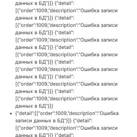
данных в БД”}]} {“detail”:
[{“order”:1009,”description”:”Ошибка записи
данных в БД”}]} {“detail”:
[{“order”:1009,”description”:”Ошибка записи
данных в БД”}]} {“detail”:
[{“order”:1009,”description”:”Ошибка записи
данных в БД”}]} {“detail”:
[{“order”:1009,”description”:”Ошибка записи
данных в БД”}]} {“detail”:
[{“order”:1009,”description”:”Ошибка записи
данных в БД”}]} {“detail”:
[{“order”:1009,”description”:”Ошибка записи
данных в БД”}]} {“detail”:
[{“order”:1009,”description”:”Ошибка записи
данных в БД”}]}
{“detail”:[{“order”:1009,”description”:”Ошибка
записи данных в БД”}]} {“detail”:
[{“order”:1009,”description”:”Ошибка записи
данных в БД”}]} {“detail”: