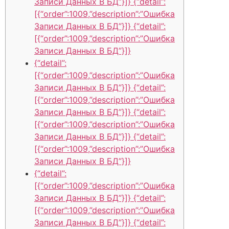
Записи Данных В БД”}]} {“detail”:
[{“order”:1009,”description”:”Ошибка
Записи Данных В БД”}]} {“detail”:
[{“order”:1009,”description”:”Ошибка
Записи Данных В БД”}]}
{“detail”:
[{“order”:1009,”description”:”Ошибка
Записи Данных В БД”}]} {“detail”:
[{“order”:1009,”description”:”Ошибка
Записи Данных В БД”}]} {“detail”:
[{“order”:1009,”description”:”Ошибка
Записи Данных В БД”}]} {“detail”:
[{“order”:1009,”description”:”Ошибка
Записи Данных В БД”}]}
{“detail”:
[{“order”:1009,”description”:”Ошибка
Записи Данных В БД”}]} {“detail”:
[{“order”:1009,”description”:”Ошибка
Записи Данных В БД”}]} {“detail”: