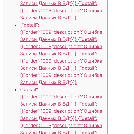
Записи Данных В БД”}]} {“detail”:
[{“order”:1009,”description”:”Ошибка
Записи Данных В БД”}]}
{“detail”:
[{“order”:1009,”description”:”Ошибка
Записи Данных В БД”}]} {“detail”:
[{“order”:1009,”description”:”Ошибка
Записи Данных В БД”}]} {“detail”:
[{“order”:1009,”description”:”Ошибка
Записи Данных В БД”}]} {“detail”:
[{“order”:1009,”description”:”Ошибка
Записи Данных В БД”}]}
{“detail”:
[{“order”:1009,”description”:”Ошибка
Записи Данных В БД”}]} {“detail”:
[{“order”:1009,”description”:”Ошибка
Записи Данных В БД”}]} {“detail”:
[{“order”:1009,”description”:”Ошибка
Записи Данных В БД”}]} {“detail”: