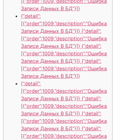
[{“order”:1009,”description”:”Ошибка
Записи Данных В БД”}]}
{“detail”:
[{“order”:1009,”description”:”Ошибка
Записи Данных В БД”}]} {“detail”:
[{“order”:1009,”description”:”Ошибка
Записи Данных В БД”}]} {“detail”:
[{“order”:1009,”description”:”Ошибка
Записи Данных В БД”}]} {“detail”:
[{“order”:1009,”description”:”Ошибка
Записи Данных В БД”}]}
{“detail”:
[{“order”:1009,”description”:”Ошибка
Записи Данных В БД”}]} {“detail”:
[{“order”:1009,”description”:”Ошибка
Записи Данных В БД”}]} {“detail”:
[{“order”:1009,”description”:”Ошибка
Записи Данных В БД”}]} {“detail”:
[{“order”:1009,”description”:”Ошибка