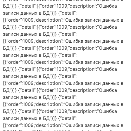
БД”}]} {“detail”:[{“order”:1009,”description”:”Ошибка
записи данных в БД”}]} {“detail”:
[{“order”:1009,”description”:”Ошибка записи данных в
БД”}]} {“detail”:[{“order”:1009,”description”:”Ошибка
записи данных в БД”}]} {“detail”:
[{“order”:1009,”description”:”Ошибка записи данных в
БД”}]} {“detail”:[{“order”:1009,”description”:”Ошибка
записи данных в БД”}]} {“detail”:
[{“order”:1009,”description”:”Ошибка записи данных в
БД”}]} {“detail”:[{“order”:1009,”description”:”Ошибка
записи данных в БД”}]} {“detail”:
[{“order”:1009,”description”:”Ошибка записи данных в
БД”}]} {“detail”:[{“order”:1009,”description”:”Ошибка
записи данных в БД”}]} {“detail”:
[{“order”:1009,”description”:”Ошибка записи данных в
БД”}]} {“detail”:[{“order”:1009,”description”:”Ошибка
записи данных в БД”}]} {“detail”:
[{“order”:1009,”description”:”Ошибка записи данных в