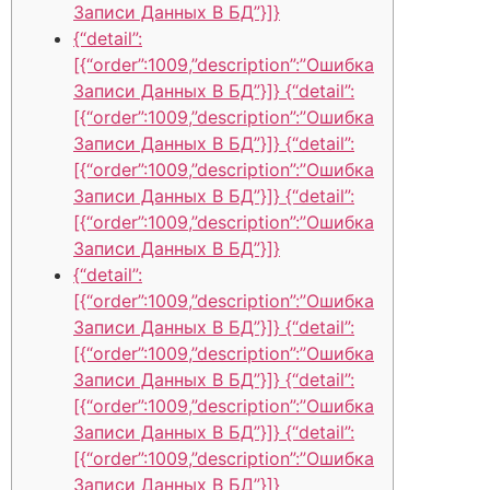
Записи Данных В БД”}]}
{“detail”:
[{“order”:1009,”description”:”Ошибка
Записи Данных В БД”}]} {“detail”:
[{“order”:1009,”description”:”Ошибка
Записи Данных В БД”}]} {“detail”:
[{“order”:1009,”description”:”Ошибка
Записи Данных В БД”}]} {“detail”:
[{“order”:1009,”description”:”Ошибка
Записи Данных В БД”}]}
{“detail”:
[{“order”:1009,”description”:”Ошибка
Записи Данных В БД”}]} {“detail”:
[{“order”:1009,”description”:”Ошибка
Записи Данных В БД”}]} {“detail”:
[{“order”:1009,”description”:”Ошибка
Записи Данных В БД”}]} {“detail”:
[{“order”:1009,”description”:”Ошибка
Записи Данных В БД”}]}