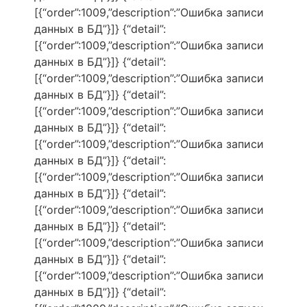
[{“order”:1009,”description”:”Ошибка записи
данных в БД”}]} {“detail”:
[{“order”:1009,”description”:”Ошибка записи
данных в БД”}]} {“detail”:
[{“order”:1009,”description”:”Ошибка записи
данных в БД”}]} {“detail”:
[{“order”:1009,”description”:”Ошибка записи
данных в БД”}]} {“detail”:
[{“order”:1009,”description”:”Ошибка записи
данных в БД”}]} {“detail”:
[{“order”:1009,”description”:”Ошибка записи
данных в БД”}]} {“detail”:
[{“order”:1009,”description”:”Ошибка записи
данных в БД”}]} {“detail”:
[{“order”:1009,”description”:”Ошибка записи
данных в БД”}]} {“detail”:
[{“order”:1009,”description”:”Ошибка записи
данных в БД”}]} {“detail”: