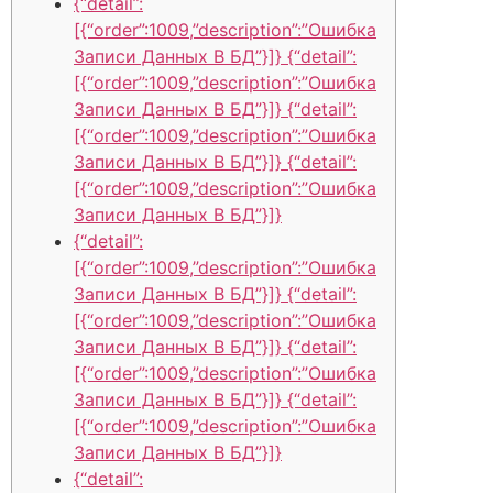
{“detail”:
[{“order”:1009,”description”:”Ошибка
Записи Данных В БД”}]} {“detail”:
[{“order”:1009,”description”:”Ошибка
Записи Данных В БД”}]} {“detail”:
[{“order”:1009,”description”:”Ошибка
Записи Данных В БД”}]} {“detail”:
[{“order”:1009,”description”:”Ошибка
Записи Данных В БД”}]}
{“detail”:
[{“order”:1009,”description”:”Ошибка
Записи Данных В БД”}]} {“detail”:
[{“order”:1009,”description”:”Ошибка
Записи Данных В БД”}]} {“detail”:
[{“order”:1009,”description”:”Ошибка
Записи Данных В БД”}]} {“detail”:
[{“order”:1009,”description”:”Ошибка
Записи Данных В БД”}]}
{“detail”: