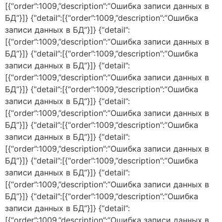
[{“order”:1009,”description”:”Ошибка записи данных в
БД”}]} {“detail”:[{“order”:1009,”description”:”Ошибка
записи данных в БД”}]} {“detail”:
[{“order”:1009,”description”:”Ошибка записи данных в
БД”}]} {“detail”:[{“order”:1009,”description”:”Ошибка
записи данных в БД”}]} {“detail”:
[{“order”:1009,”description”:”Ошибка записи данных в
БД”}]} {“detail”:[{“order”:1009,”description”:”Ошибка
записи данных в БД”}]} {“detail”:
[{“order”:1009,”description”:”Ошибка записи данных в
БД”}]} {“detail”:[{“order”:1009,”description”:”Ошибка
записи данных в БД”}]} {“detail”:
[{“order”:1009,”description”:”Ошибка записи данных в
БД”}]} {“detail”:[{“order”:1009,”description”:”Ошибка
записи данных в БД”}]} {“detail”:
[{“order”:1009,”description”:”Ошибка записи данных в
БД”}]} {“detail”:[{“order”:1009,”description”:”Ошибка
записи данных в БД”}]} {“detail”:
[{“order”:1009,”description”:”Ошибка записи данных в