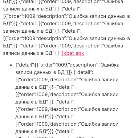
БД”}]} {“detail”:[{“order”:1009,”description”:”Ошибка
записи данных в БД”}]} {“detail”:
[{“order”:1009,”description”:”Ошибка записи данных в
БД”}]} {“detail”:[{“order”:1009,”description”:”Ошибка
записи данных в БД”}]} {“detail”:
[{“order”:1009,”description”:”Ошибка записи данных в
БД”}]} {“detail”:[{“order”:1009,”description”:”Ошибка
записи данных в БД”}]}
1xbet apk
{“detail”:[{“order”:1009,”description”:”Ошибка
записи данных в БД”}]} {“detail”:
[{“order”:1009,”description”:”Ошибка записи
данных в БД”}]} {“detail”:
[{“order”:1009,”description”:”Ошибка записи
данных в БД”}]} {“detail”:
[{“order”:1009,”description”:”Ошибка записи
данных в БД”}]} {“detail”:
[{“order”:1009,”description”:”Ошибка записи
данных в БД”}]} {“detail”: