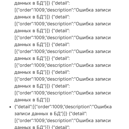
данных в БД”}]} {“detail”:
[{“order”:1009,”description”:”Ошибка записи
данных в БД”}]} {“detail”:
[{“order”:1009,”description”:”Ошибка записи
данных в БД”}]} {“detail”:
[{“order”:1009,”description”:”Ошибка записи
данных в БД”}]} {“detail”:
[{“order”:1009,”description”:”Ошибка записи
данных в БД”}]} {“detail”:
[{“order”:1009,”description”:”Ошибка записи
данных в БД”}]} {“detail”:
[{“order”:1009,”description”:”Ошибка записи
данных в БД”}]} {“detail”:
[{“order”:1009,”description”:”Ошибка записи
данных в БД”}]}
{“detail”:[{“order”:1009,”description”:”Ошибка
записи данных в БД”}]} {“detail”:
[{“order”:1009,”description”:”Ошибка записи
данных в БД”}]} {“detail”: