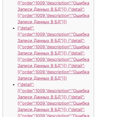
[{“order”:1009,”description”:”Ошибка
Записи Данных В БД”}]} {“detail”:
[{“order”:1009,”description”:”Ошибка
Записи Данных В БД”}]}
{“detail”:
[{“order”:1009,”description”:”Ошибка
Записи Данных В БД”}]} {“detail”:
[{“order”:1009,”description”:”Ошибка
Записи Данных В БД”}]} {“detail”:
[{“order”:1009,”description”:”Ошибка
Записи Данных В БД”}]} {“detail”:
[{“order”:1009,”description”:”Ошибка
Записи Данных В БД”}]}
{“detail”:
[{“order”:1009,”description”:”Ошибка
Записи Данных В БД”}]} {“detail”:
[{“order”:1009,”description”:”Ошибка
Записи Данных В БД”}]} {“detail”:
[{“order”:1009,”description”:”Ошибка