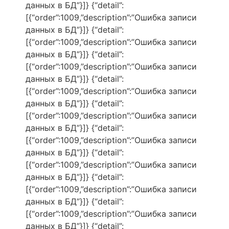
данных в БД”}]} {“detail”:
[{“order”:1009,”description”:”Ошибка записи
данных в БД”}]} {“detail”:
[{“order”:1009,”description”:”Ошибка записи
данных в БД”}]} {“detail”:
[{“order”:1009,”description”:”Ошибка записи
данных в БД”}]} {“detail”:
[{“order”:1009,”description”:”Ошибка записи
данных в БД”}]} {“detail”:
[{“order”:1009,”description”:”Ошибка записи
данных в БД”}]} {“detail”:
[{“order”:1009,”description”:”Ошибка записи
данных в БД”}]} {“detail”:
[{“order”:1009,”description”:”Ошибка записи
данных в БД”}]} {“detail”:
[{“order”:1009,”description”:”Ошибка записи
данных в БД”}]} {“detail”:
[{“order”:1009,”description”:”Ошибка записи
данных в БД”}]} {“detail”: