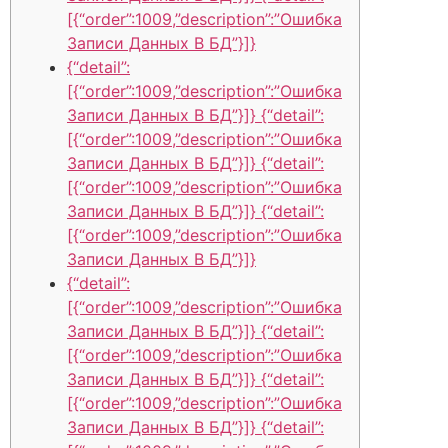
[{“order”:1009,”description”:”Ошибка
Записи Данных В БД”}]}
{“detail”:
[{“order”:1009,”description”:”Ошибка
Записи Данных В БД”}]} {“detail”:
[{“order”:1009,”description”:”Ошибка
Записи Данных В БД”}]} {“detail”:
[{“order”:1009,”description”:”Ошибка
Записи Данных В БД”}]} {“detail”:
[{“order”:1009,”description”:”Ошибка
Записи Данных В БД”}]}
{“detail”:
[{“order”:1009,”description”:”Ошибка
Записи Данных В БД”}]} {“detail”:
[{“order”:1009,”description”:”Ошибка
Записи Данных В БД”}]} {“detail”:
[{“order”:1009,”description”:”Ошибка
Записи Данных В БД”}]} {“detail”: