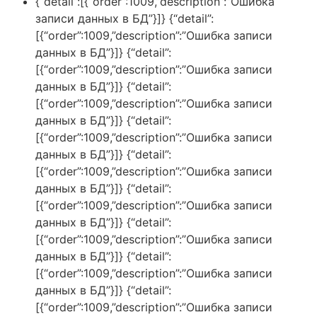
{“detail”:[{“order”:1009,”description”:”Ошибка
записи данных в БД”}]} {“detail”:
[{“order”:1009,”description”:”Ошибка записи
данных в БД”}]} {“detail”:
[{“order”:1009,”description”:”Ошибка записи
данных в БД”}]} {“detail”:
[{“order”:1009,”description”:”Ошибка записи
данных в БД”}]} {“detail”:
[{“order”:1009,”description”:”Ошибка записи
данных в БД”}]} {“detail”:
[{“order”:1009,”description”:”Ошибка записи
данных в БД”}]} {“detail”:
[{“order”:1009,”description”:”Ошибка записи
данных в БД”}]} {“detail”:
[{“order”:1009,”description”:”Ошибка записи
данных в БД”}]} {“detail”:
[{“order”:1009,”description”:”Ошибка записи
данных в БД”}]} {“detail”:
[{“order”:1009,”description”:”Ошибка записи