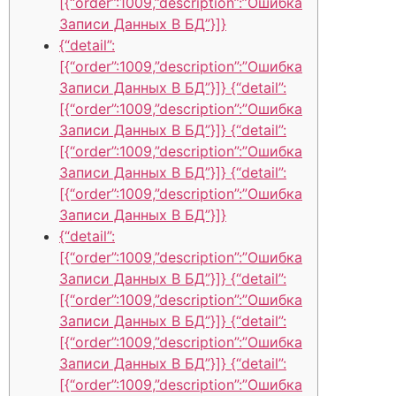
[{“order”:1009,”description”:”Ошибка
Записи Данных В БД”}]}
{“detail”:
[{“order”:1009,”description”:”Ошибка
Записи Данных В БД”}]} {“detail”:
[{“order”:1009,”description”:”Ошибка
Записи Данных В БД”}]} {“detail”:
[{“order”:1009,”description”:”Ошибка
Записи Данных В БД”}]} {“detail”:
[{“order”:1009,”description”:”Ошибка
Записи Данных В БД”}]}
{“detail”:
[{“order”:1009,”description”:”Ошибка
Записи Данных В БД”}]} {“detail”:
[{“order”:1009,”description”:”Ошибка
Записи Данных В БД”}]} {“detail”:
[{“order”:1009,”description”:”Ошибка
Записи Данных В БД”}]} {“detail”:
[{“order”:1009,”description”:”Ошибка