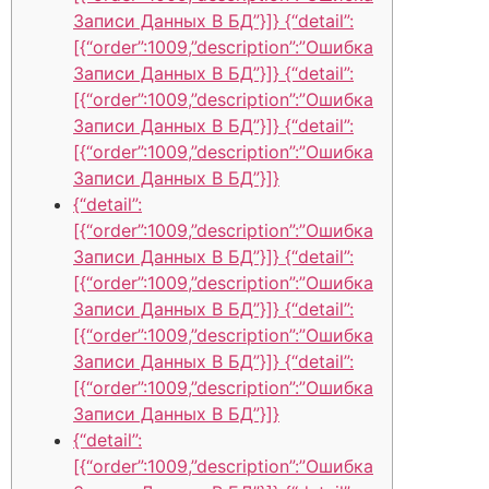
Записи Данных В БД”}]} {“detail”:
[{“order”:1009,”description”:”Ошибка
Записи Данных В БД”}]} {“detail”:
[{“order”:1009,”description”:”Ошибка
Записи Данных В БД”}]} {“detail”:
[{“order”:1009,”description”:”Ошибка
Записи Данных В БД”}]}
{“detail”:
[{“order”:1009,”description”:”Ошибка
Записи Данных В БД”}]} {“detail”:
[{“order”:1009,”description”:”Ошибка
Записи Данных В БД”}]} {“detail”:
[{“order”:1009,”description”:”Ошибка
Записи Данных В БД”}]} {“detail”:
[{“order”:1009,”description”:”Ошибка
Записи Данных В БД”}]}
{“detail”:
[{“order”:1009,”description”:”Ошибка