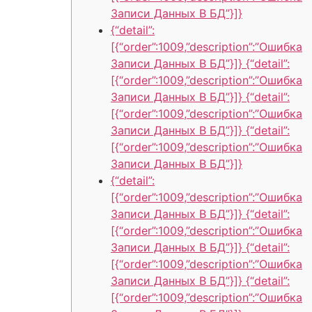
Записи Данных В БД”}]}
{“detail”:
[{“order”:1009,”description”:”Ошибка
Записи Данных В БД”}]} {“detail”:
[{“order”:1009,”description”:”Ошибка
Записи Данных В БД”}]} {“detail”:
[{“order”:1009,”description”:”Ошибка
Записи Данных В БД”}]} {“detail”:
[{“order”:1009,”description”:”Ошибка
Записи Данных В БД”}]}
{“detail”:
[{“order”:1009,”description”:”Ошибка
Записи Данных В БД”}]} {“detail”:
[{“order”:1009,”description”:”Ошибка
Записи Данных В БД”}]} {“detail”:
[{“order”:1009,”description”:”Ошибка
Записи Данных В БД”}]} {“detail”:
[{“order”:1009,”description”:”Ошибка