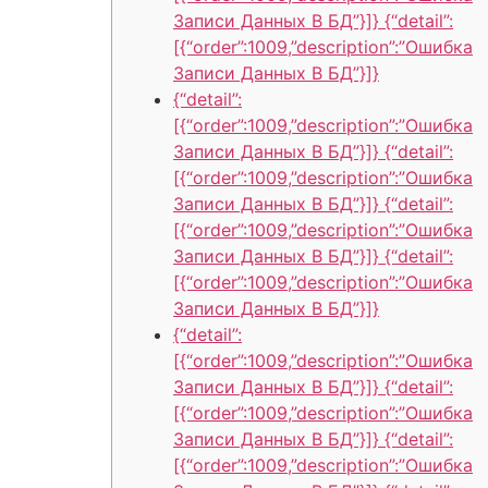
Записи Данных В БД”}]} {“detail”:
[{“order”:1009,”description”:”Ошибка
Записи Данных В БД”}]}
{“detail”:
[{“order”:1009,”description”:”Ошибка
Записи Данных В БД”}]} {“detail”:
[{“order”:1009,”description”:”Ошибка
Записи Данных В БД”}]} {“detail”:
[{“order”:1009,”description”:”Ошибка
Записи Данных В БД”}]} {“detail”:
[{“order”:1009,”description”:”Ошибка
Записи Данных В БД”}]}
{“detail”:
[{“order”:1009,”description”:”Ошибка
Записи Данных В БД”}]} {“detail”:
[{“order”:1009,”description”:”Ошибка
Записи Данных В БД”}]} {“detail”:
[{“order”:1009,”description”:”Ошибка