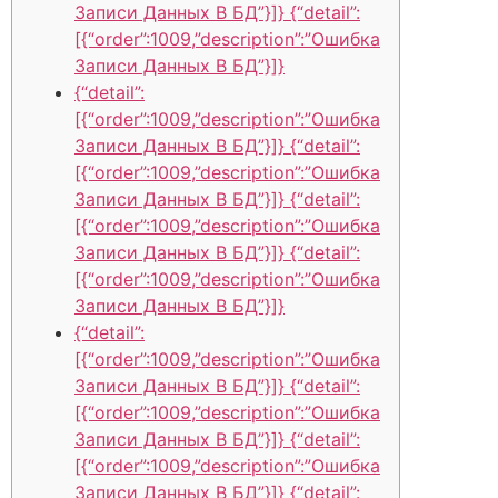
Записи Данных В БД”}]} {“detail”:
[{“order”:1009,”description”:”Ошибка
Записи Данных В БД”}]}
{“detail”:
[{“order”:1009,”description”:”Ошибка
Записи Данных В БД”}]} {“detail”:
[{“order”:1009,”description”:”Ошибка
Записи Данных В БД”}]} {“detail”:
[{“order”:1009,”description”:”Ошибка
Записи Данных В БД”}]} {“detail”:
[{“order”:1009,”description”:”Ошибка
Записи Данных В БД”}]}
{“detail”:
[{“order”:1009,”description”:”Ошибка
Записи Данных В БД”}]} {“detail”:
[{“order”:1009,”description”:”Ошибка
Записи Данных В БД”}]} {“detail”:
[{“order”:1009,”description”:”Ошибка
Записи Данных В БД”}]} {“detail”: