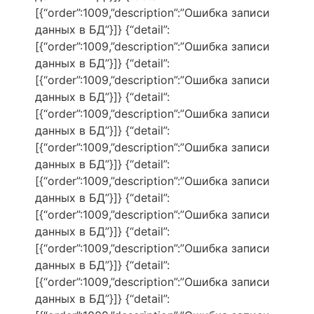
[{“order”:1009,”description”:”Ошибка записи
данных в БД”}]} {“detail”:
[{“order”:1009,”description”:”Ошибка записи
данных в БД”}]} {“detail”:
[{“order”:1009,”description”:”Ошибка записи
данных в БД”}]} {“detail”:
[{“order”:1009,”description”:”Ошибка записи
данных в БД”}]} {“detail”:
[{“order”:1009,”description”:”Ошибка записи
данных в БД”}]} {“detail”:
[{“order”:1009,”description”:”Ошибка записи
данных в БД”}]} {“detail”:
[{“order”:1009,”description”:”Ошибка записи
данных в БД”}]} {“detail”:
[{“order”:1009,”description”:”Ошибка записи
данных в БД”}]} {“detail”:
[{“order”:1009,”description”:”Ошибка записи
данных в БД”}]} {“detail”: