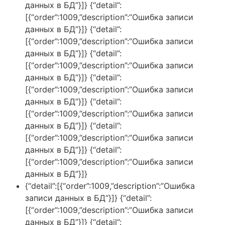
данных в БД”}]} {“detail”:
[{“order”:1009,”description”:”Ошибка записи
данных в БД”}]} {“detail”:
[{“order”:1009,”description”:”Ошибка записи
данных в БД”}]} {“detail”:
[{“order”:1009,”description”:”Ошибка записи
данных в БД”}]} {“detail”:
[{“order”:1009,”description”:”Ошибка записи
данных в БД”}]} {“detail”:
[{“order”:1009,”description”:”Ошибка записи
данных в БД”}]} {“detail”:
[{“order”:1009,”description”:”Ошибка записи
данных в БД”}]} {“detail”:
[{“order”:1009,”description”:”Ошибка записи
данных в БД”}]}
{“detail”:[{“order”:1009,”description”:”Ошибка
записи данных в БД”}]} {“detail”:
[{“order”:1009,”description”:”Ошибка записи
данных в БД”}]} {“detail”: