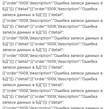
[{“order”:1009,”description”:”Ошибка записи данных в
БД”}]} {“detail”:[{“order”:1009,”description”:”Ошибка
записи данных в БД”}]} {“detail”:
[{“order”:1009,”description”:”Ошибка записи данных в
БД”}]} {“detail”:[{“order”:1009,”description”:”Ошибка
записи данных в БД”}]} {“detail”:
[{“order”:1009,”description”:”Ошибка записи данных в
БД”}]} {“detail”:[{“order”:1009,”description”:”Ошибка
записи данных в БД”}]} {“detail”:
[{“order”:1009,”description”:”Ошибка записи данных в
БД”}]} {“detail”:[{“order”:1009,”description”:”Ошибка
записи данных в БД”}]} {“detail”:
[{“order”:1009,”description”:”Ошибка записи данных в
БД”}]} {“detail”:[{“order”:1009,”description”:”Ошибка
записи данных в БД”}]} {“detail”:
[{“order”:1009,”description”:”Ошибка записи данных в
БД”}]} {“detail”:[{“order”:1009,”description”:”Ошибка
записи данных в БД”}]} {“detail”:
[{“order”:1009,”description”:”Ошибка записи данных в