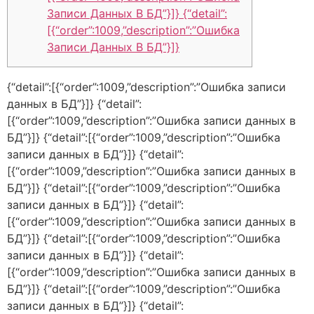
Записи Данных В БД”}]} {“detail”:
[{“order”:1009,”description”:”Ошибка
Записи Данных В БД”}]}
{“detail”:[{“order”:1009,”description”:”Ошибка записи
данных в БД”}]} {“detail”:
[{“order”:1009,”description”:”Ошибка записи данных в
БД”}]} {“detail”:[{“order”:1009,”description”:”Ошибка
записи данных в БД”}]} {“detail”:
[{“order”:1009,”description”:”Ошибка записи данных в
БД”}]} {“detail”:[{“order”:1009,”description”:”Ошибка
записи данных в БД”}]} {“detail”:
[{“order”:1009,”description”:”Ошибка записи данных в
БД”}]} {“detail”:[{“order”:1009,”description”:”Ошибка
записи данных в БД”}]} {“detail”:
[{“order”:1009,”description”:”Ошибка записи данных в
БД”}]} {“detail”:[{“order”:1009,”description”:”Ошибка
записи данных в БД”}]} {“detail”: