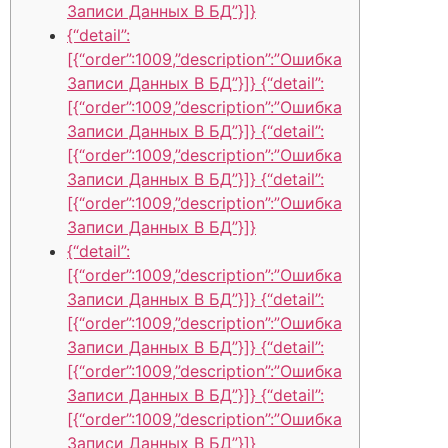
Записи Данных В БД”}]}
{“detail”:
[{“order”:1009,”description”:”Ошибка
Записи Данных В БД”}]} {“detail”:
[{“order”:1009,”description”:”Ошибка
Записи Данных В БД”}]} {“detail”:
[{“order”:1009,”description”:”Ошибка
Записи Данных В БД”}]} {“detail”:
[{“order”:1009,”description”:”Ошибка
Записи Данных В БД”}]}
{“detail”:
[{“order”:1009,”description”:”Ошибка
Записи Данных В БД”}]} {“detail”:
[{“order”:1009,”description”:”Ошибка
Записи Данных В БД”}]} {“detail”:
[{“order”:1009,”description”:”Ошибка
Записи Данных В БД”}]} {“detail”:
[{“order”:1009,”description”:”Ошибка
Записи Данных В БД”}]}