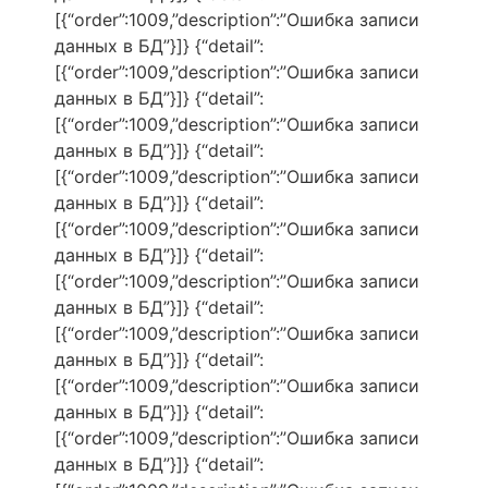
[{“order”:1009,”description”:”Ошибка записи
данных в БД”}]} {“detail”:
[{“order”:1009,”description”:”Ошибка записи
данных в БД”}]} {“detail”:
[{“order”:1009,”description”:”Ошибка записи
данных в БД”}]} {“detail”:
[{“order”:1009,”description”:”Ошибка записи
данных в БД”}]} {“detail”:
[{“order”:1009,”description”:”Ошибка записи
данных в БД”}]} {“detail”:
[{“order”:1009,”description”:”Ошибка записи
данных в БД”}]} {“detail”:
[{“order”:1009,”description”:”Ошибка записи
данных в БД”}]} {“detail”:
[{“order”:1009,”description”:”Ошибка записи
данных в БД”}]} {“detail”:
[{“order”:1009,”description”:”Ошибка записи
данных в БД”}]} {“detail”: