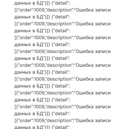
данных в БД”}]} {“detail”:
[{“order”:1009,”description”:”Ошибка записи
данных в БД”}]} {“detail”:
[{“order”:1009,”description”:”Ошибка записи
данных в БД”}]} {“detail”:
[{“order”:1009,”description”:”Ошибка записи
данных в БД”}]} {“detail”:
[{“order”:1009,”description”:”Ошибка записи
данных в БД”}]} {“detail”:
[{“order”:1009,”description”:”Ошибка записи
данных в БД”}]} {“detail”:
[{“order”:1009,”description”:”Ошибка записи
данных в БД”}]} {“detail”:
[{“order”:1009,”description”:”Ошибка записи
данных в БД”}]} {“detail”:
[{“order”:1009,”description”:”Ошибка записи
данных в БД”}]} {“detail”:
[{“order”:1009,”description”:”Ошибка записи
данных в БД”}]} {“detail”: