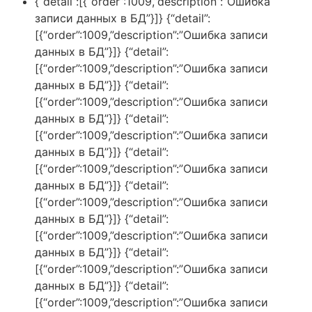
{“detail”:[{“order”:1009,”description”:”Ошибка
записи данных в БД”}]} {“detail”:
[{“order”:1009,”description”:”Ошибка записи
данных в БД”}]} {“detail”:
[{“order”:1009,”description”:”Ошибка записи
данных в БД”}]} {“detail”:
[{“order”:1009,”description”:”Ошибка записи
данных в БД”}]} {“detail”:
[{“order”:1009,”description”:”Ошибка записи
данных в БД”}]} {“detail”:
[{“order”:1009,”description”:”Ошибка записи
данных в БД”}]} {“detail”:
[{“order”:1009,”description”:”Ошибка записи
данных в БД”}]} {“detail”:
[{“order”:1009,”description”:”Ошибка записи
данных в БД”}]} {“detail”:
[{“order”:1009,”description”:”Ошибка записи
данных в БД”}]} {“detail”:
[{“order”:1009,”description”:”Ошибка записи