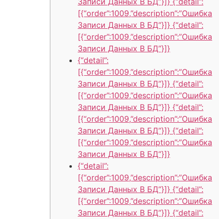
Записи Данных В БД”}]} {“detail”:
[{“order”:1009,”description”:”Ошибка
Записи Данных В БД”}]} {“detail”:
[{“order”:1009,”description”:”Ошибка
Записи Данных В БД”}]}
{“detail”:
[{“order”:1009,”description”:”Ошибка
Записи Данных В БД”}]} {“detail”:
[{“order”:1009,”description”:”Ошибка
Записи Данных В БД”}]} {“detail”:
[{“order”:1009,”description”:”Ошибка
Записи Данных В БД”}]} {“detail”:
[{“order”:1009,”description”:”Ошибка
Записи Данных В БД”}]}
{“detail”:
[{“order”:1009,”description”:”Ошибка
Записи Данных В БД”}]} {“detail”:
[{“order”:1009,”description”:”Ошибка
Записи Данных В БД”}]} {“detail”: