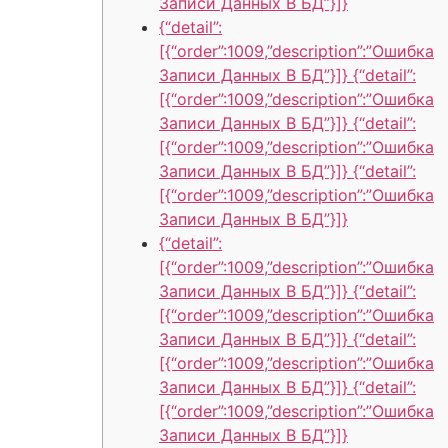
Записи Данных В БД”}]}
{“detail”:
[{“order”:1009,”description”:”Ошибка
Записи Данных В БД”}]} {“detail”:
[{“order”:1009,”description”:”Ошибка
Записи Данных В БД”}]} {“detail”:
[{“order”:1009,”description”:”Ошибка
Записи Данных В БД”}]} {“detail”:
[{“order”:1009,”description”:”Ошибка
Записи Данных В БД”}]}
{“detail”:
[{“order”:1009,”description”:”Ошибка
Записи Данных В БД”}]} {“detail”:
[{“order”:1009,”description”:”Ошибка
Записи Данных В БД”}]} {“detail”:
[{“order”:1009,”description”:”Ошибка
Записи Данных В БД”}]} {“detail”:
[{“order”:1009,”description”:”Ошибка
Записи Данных В БД”}]}