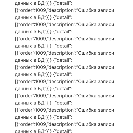
данных в БД”}]} {“detail”:
[{“order”:1009,”description”:”Ошибка записи
данных в БД”}]} {“detail”:
[{“order”:1009,”description”:”Ошибка записи
данных в БД”}]} {“detail”:
[{“order”:1009,”description”:”Ошибка записи
данных в БД”}]} {“detail”:
[{“order”:1009,”description”:”Ошибка записи
данных в БД”}]} {“detail”:
[{“order”:1009,”description”:”Ошибка записи
данных в БД”}]} {“detail”:
[{“order”:1009,”description”:”Ошибка записи
данных в БД”}]} {“detail”:
[{“order”:1009,”description”:”Ошибка записи
данных в БД”}]} {“detail”:
[{“order”:1009,”description”:”Ошибка записи
данных в БД”}]} {“detail”:
[{“order”:1009,”description”:”Ошибка записи
данных в БД”}]} {“detail”: