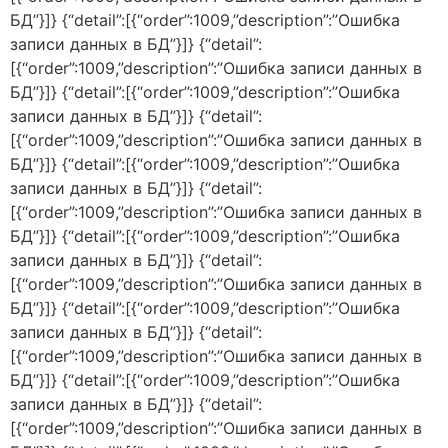
БД”}]} {“detail”:[{“order”:1009,”description”:”Ошибка
записи данных в БД”}]} {“detail”:
[{“order”:1009,”description”:”Ошибка записи данных в
БД”}]} {“detail”:[{“order”:1009,”description”:”Ошибка
записи данных в БД”}]} {“detail”:
[{“order”:1009,”description”:”Ошибка записи данных в
БД”}]} {“detail”:[{“order”:1009,”description”:”Ошибка
записи данных в БД”}]} {“detail”:
[{“order”:1009,”description”:”Ошибка записи данных в
БД”}]} {“detail”:[{“order”:1009,”description”:”Ошибка
записи данных в БД”}]} {“detail”:
[{“order”:1009,”description”:”Ошибка записи данных в
БД”}]} {“detail”:[{“order”:1009,”description”:”Ошибка
записи данных в БД”}]} {“detail”:
[{“order”:1009,”description”:”Ошибка записи данных в
БД”}]} {“detail”:[{“order”:1009,”description”:”Ошибка
записи данных в БД”}]} {“detail”:
[{“order”:1009,”description”:”Ошибка записи данных в