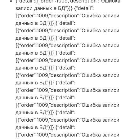
{“detail”:[{“order”:1009,”description”:”Ошибка
записи данных в БД”}]} {“detail”:
[{“order”:1009,”description”:”Ошибка записи
данных в БД”}]} {“detail”:
[{“order”:1009,”description”:”Ошибка записи
данных в БД”}]} {“detail”:
[{“order”:1009,”description”:”Ошибка записи
данных в БД”}]} {“detail”:
[{“order”:1009,”description”:”Ошибка записи
данных в БД”}]} {“detail”:
[{“order”:1009,”description”:”Ошибка записи
данных в БД”}]} {“detail”:
[{“order”:1009,”description”:”Ошибка записи
данных в БД”}]} {“detail”:
[{“order”:1009,”description”:”Ошибка записи
данных в БД”}]} {“detail”:
[{“order”:1009,”description”:”Ошибка записи
данных в БД”}]} {“detail”:
[{“order”:1009,”description”:”Ошибка записи