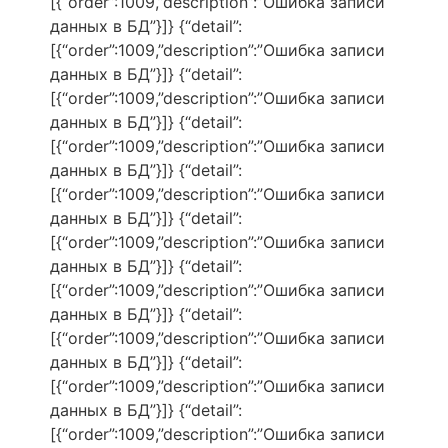
[{“order”:1009,”description”:”Ошибка записи
данных в БД”}]} {“detail”:
[{“order”:1009,”description”:”Ошибка записи
данных в БД”}]} {“detail”:
[{“order”:1009,”description”:”Ошибка записи
данных в БД”}]} {“detail”:
[{“order”:1009,”description”:”Ошибка записи
данных в БД”}]} {“detail”:
[{“order”:1009,”description”:”Ошибка записи
данных в БД”}]} {“detail”:
[{“order”:1009,”description”:”Ошибка записи
данных в БД”}]} {“detail”:
[{“order”:1009,”description”:”Ошибка записи
данных в БД”}]} {“detail”:
[{“order”:1009,”description”:”Ошибка записи
данных в БД”}]} {“detail”:
[{“order”:1009,”description”:”Ошибка записи
данных в БД”}]} {“detail”:
[{“order”:1009,”description”:”Ошибка записи