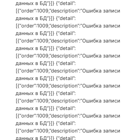
данных в БД”}]} {“detail”:
[{“order”:1009,”description”:”Ошибка записи
данных в БД”}]} {“detail”:
[{“order”:1009,”description”:”Ошибка записи
данных в БД”}]} {“detail”:
[{“order”:1009,”description”:”Ошибка записи
данных в БД”}]} {“detail”:
[{“order”:1009,”description”:”Ошибка записи
данных в БД”}]} {“detail”:
[{“order”:1009,”description”:”Ошибка записи
данных в БД”}]} {“detail”:
[{“order”:1009,”description”:”Ошибка записи
данных в БД”}]} {“detail”:
[{“order”:1009,”description”:”Ошибка записи
данных в БД”}]} {“detail”:
[{“order”:1009,”description”:”Ошибка записи
данных в БД”}]} {“detail”:
[{“order”:1009,”description”:”Ошибка записи
данных в БД”}]} {“detail”: