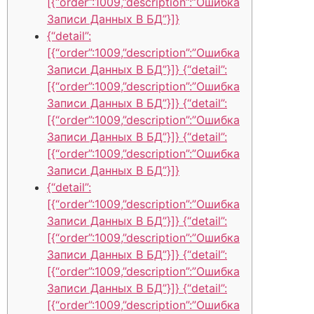
[{“order”:1009,”description”:”Ошибка
Записи Данных В БД”}]}
{“detail”:
[{“order”:1009,”description”:”Ошибка
Записи Данных В БД”}]} {“detail”:
[{“order”:1009,”description”:”Ошибка
Записи Данных В БД”}]} {“detail”:
[{“order”:1009,”description”:”Ошибка
Записи Данных В БД”}]} {“detail”:
[{“order”:1009,”description”:”Ошибка
Записи Данных В БД”}]}
{“detail”:
[{“order”:1009,”description”:”Ошибка
Записи Данных В БД”}]} {“detail”:
[{“order”:1009,”description”:”Ошибка
Записи Данных В БД”}]} {“detail”:
[{“order”:1009,”description”:”Ошибка
Записи Данных В БД”}]} {“detail”:
[{“order”:1009,”description”:”Ошибка