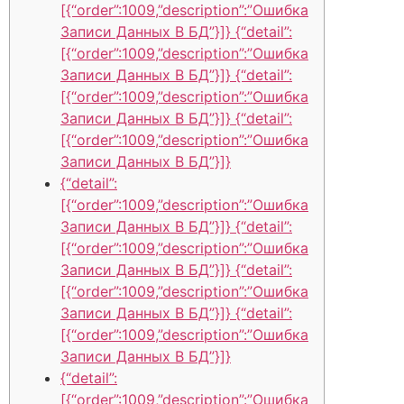
[{“order”:1009,”description”:”Ошибка
Записи Данных В БД”}]} {“detail”:
[{“order”:1009,”description”:”Ошибка
Записи Данных В БД”}]} {“detail”:
[{“order”:1009,”description”:”Ошибка
Записи Данных В БД”}]} {“detail”:
[{“order”:1009,”description”:”Ошибка
Записи Данных В БД”}]}
{“detail”:
[{“order”:1009,”description”:”Ошибка
Записи Данных В БД”}]} {“detail”:
[{“order”:1009,”description”:”Ошибка
Записи Данных В БД”}]} {“detail”:
[{“order”:1009,”description”:”Ошибка
Записи Данных В БД”}]} {“detail”:
[{“order”:1009,”description”:”Ошибка
Записи Данных В БД”}]}
{“detail”:
[{“order”:1009,”description”:”Ошибка