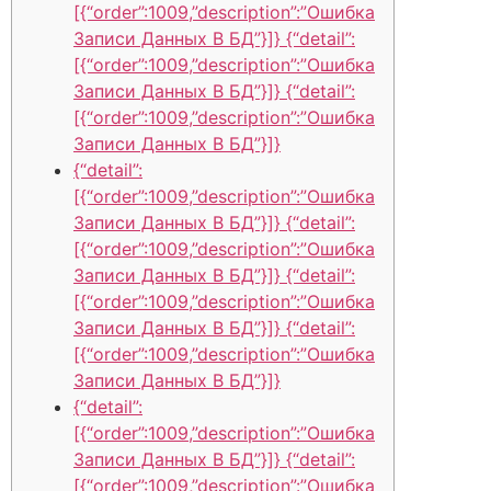
[{“order”:1009,”description”:”Ошибка
Записи Данных В БД”}]} {“detail”:
[{“order”:1009,”description”:”Ошибка
Записи Данных В БД”}]} {“detail”:
[{“order”:1009,”description”:”Ошибка
Записи Данных В БД”}]}
{“detail”:
[{“order”:1009,”description”:”Ошибка
Записи Данных В БД”}]} {“detail”:
[{“order”:1009,”description”:”Ошибка
Записи Данных В БД”}]} {“detail”:
[{“order”:1009,”description”:”Ошибка
Записи Данных В БД”}]} {“detail”:
[{“order”:1009,”description”:”Ошибка
Записи Данных В БД”}]}
{“detail”:
[{“order”:1009,”description”:”Ошибка
Записи Данных В БД”}]} {“detail”:
[{“order”:1009,”description”:”Ошибка