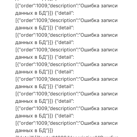
[{“order”:1009,”description”:”Ошибка записи
данных в БД”}]} {“detail”:
[{“order”:1009,”description”:”Ошибка записи
данных в БД”}]} {“detail”:
[{“order”:1009,”description”:”Ошибка записи
данных в БД”}]} {“detail”:
[{“order”:1009,”description”:”Ошибка записи
данных в БД”}]} {“detail”:
[{“order”:1009,”description”:”Ошибка записи
данных в БД”}]} {“detail”:
[{“order”:1009,”description”:”Ошибка записи
данных в БД”}]} {“detail”:
[{“order”:1009,”description”:”Ошибка записи
данных в БД”}]} {“detail”:
[{“order”:1009,”description”:”Ошибка записи
данных в БД”}]} {“detail”:
[{“order”:1009,”description”:”Ошибка записи
данных в БД”}]}