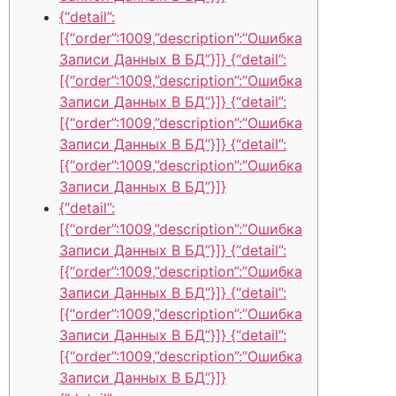
{“detail”:
[{“order”:1009,”description”:”Ошибка
Записи Данных В БД”}]} {“detail”:
[{“order”:1009,”description”:”Ошибка
Записи Данных В БД”}]} {“detail”:
[{“order”:1009,”description”:”Ошибка
Записи Данных В БД”}]} {“detail”:
[{“order”:1009,”description”:”Ошибка
Записи Данных В БД”}]}
{“detail”:
[{“order”:1009,”description”:”Ошибка
Записи Данных В БД”}]} {“detail”:
[{“order”:1009,”description”:”Ошибка
Записи Данных В БД”}]} {“detail”:
[{“order”:1009,”description”:”Ошибка
Записи Данных В БД”}]} {“detail”:
[{“order”:1009,”description”:”Ошибка
Записи Данных В БД”}]}