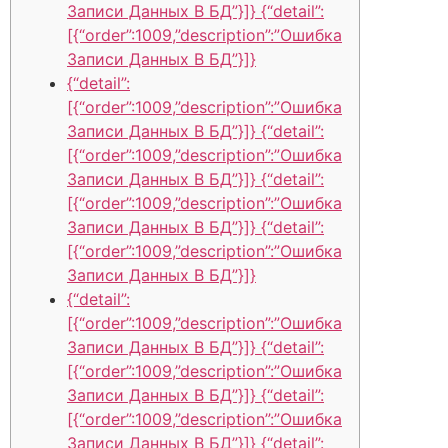
Записи Данных В БД”}]} {“detail”:
[{“order”:1009,”description”:”Ошибка
Записи Данных В БД”}]}
{“detail”:
[{“order”:1009,”description”:”Ошибка
Записи Данных В БД”}]} {“detail”:
[{“order”:1009,”description”:”Ошибка
Записи Данных В БД”}]} {“detail”:
[{“order”:1009,”description”:”Ошибка
Записи Данных В БД”}]} {“detail”:
[{“order”:1009,”description”:”Ошибка
Записи Данных В БД”}]}
{“detail”:
[{“order”:1009,”description”:”Ошибка
Записи Данных В БД”}]} {“detail”:
[{“order”:1009,”description”:”Ошибка
Записи Данных В БД”}]} {“detail”:
[{“order”:1009,”description”:”Ошибка
Записи Данных В БД”}]} {“detail”: