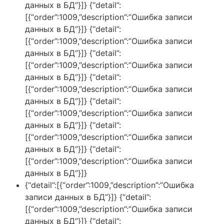
данных в БД”}]} {“detail”:
[{“order”:1009,”description”:”Ошибка записи
данных в БД”}]} {“detail”:
[{“order”:1009,”description”:”Ошибка записи
данных в БД”}]} {“detail”:
[{“order”:1009,”description”:”Ошибка записи
данных в БД”}]} {“detail”:
[{“order”:1009,”description”:”Ошибка записи
данных в БД”}]} {“detail”:
[{“order”:1009,”description”:”Ошибка записи
данных в БД”}]} {“detail”:
[{“order”:1009,”description”:”Ошибка записи
данных в БД”}]} {“detail”:
[{“order”:1009,”description”:”Ошибка записи
данных в БД”}]}
{“detail”:[{“order”:1009,”description”:”Ошибка
записи данных в БД”}]} {“detail”:
[{“order”:1009,”description”:”Ошибка записи
данных в БД”}]} {“detail”: