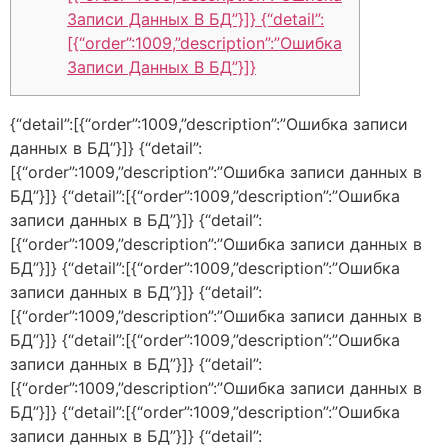
Записи Данных В БД”}]} {“detail”:
[{“order”:1009,”description”:”Ошибка
Записи Данных В БД”}]}
{“detail”:[{“order”:1009,”description”:”Ошибка записи
данных в БД”}]} {“detail”:
[{“order”:1009,”description”:”Ошибка записи данных в
БД”}]} {“detail”:[{“order”:1009,”description”:”Ошибка
записи данных в БД”}]} {“detail”:
[{“order”:1009,”description”:”Ошибка записи данных в
БД”}]} {“detail”:[{“order”:1009,”description”:”Ошибка
записи данных в БД”}]} {“detail”:
[{“order”:1009,”description”:”Ошибка записи данных в
БД”}]} {“detail”:[{“order”:1009,”description”:”Ошибка
записи данных в БД”}]} {“detail”:
[{“order”:1009,”description”:”Ошибка записи данных в
БД”}]} {“detail”:[{“order”:1009,”description”:”Ошибка
записи данных в БД”}]} {“detail”: