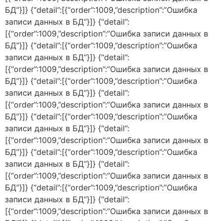
БД”}]} {“detail”:[{“order”:1009,”description”:”Ошибка
записи данных в БД”}]} {“detail”:
[{“order”:1009,”description”:”Ошибка записи данных в
БД”}]} {“detail”:[{“order”:1009,”description”:”Ошибка
записи данных в БД”}]} {“detail”:
[{“order”:1009,”description”:”Ошибка записи данных в
БД”}]} {“detail”:[{“order”:1009,”description”:”Ошибка
записи данных в БД”}]} {“detail”:
[{“order”:1009,”description”:”Ошибка записи данных в
БД”}]} {“detail”:[{“order”:1009,”description”:”Ошибка
записи данных в БД”}]} {“detail”:
[{“order”:1009,”description”:”Ошибка записи данных в
БД”}]} {“detail”:[{“order”:1009,”description”:”Ошибка
записи данных в БД”}]} {“detail”:
[{“order”:1009,”description”:”Ошибка записи данных в
БД”}]} {“detail”:[{“order”:1009,”description”:”Ошибка
записи данных в БД”}]} {“detail”:
[{“order”:1009,”description”:”Ошибка записи данных в