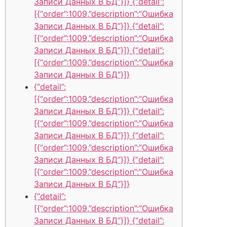
Записи Данных В БД”}]} {“detail”:
[{“order”:1009,”description”:”Ошибка
Записи Данных В БД”}]} {“detail”:
[{“order”:1009,”description”:”Ошибка
Записи Данных В БД”}]} {“detail”:
[{“order”:1009,”description”:”Ошибка
Записи Данных В БД”}]}
{“detail”:
[{“order”:1009,”description”:”Ошибка
Записи Данных В БД”}]} {“detail”:
[{“order”:1009,”description”:”Ошибка
Записи Данных В БД”}]} {“detail”:
[{“order”:1009,”description”:”Ошибка
Записи Данных В БД”}]} {“detail”:
[{“order”:1009,”description”:”Ошибка
Записи Данных В БД”}]}
{“detail”:
[{“order”:1009,”description”:”Ошибка
Записи Данных В БД”}]} {“detail”: