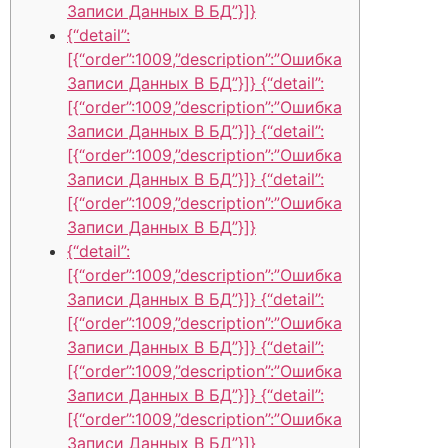
Записи Данных В БД”}]}
{“detail”:
[{“order”:1009,”description”:”Ошибка
Записи Данных В БД”}]} {“detail”:
[{“order”:1009,”description”:”Ошибка
Записи Данных В БД”}]} {“detail”:
[{“order”:1009,”description”:”Ошибка
Записи Данных В БД”}]} {“detail”:
[{“order”:1009,”description”:”Ошибка
Записи Данных В БД”}]}
{“detail”:
[{“order”:1009,”description”:”Ошибка
Записи Данных В БД”}]} {“detail”:
[{“order”:1009,”description”:”Ошибка
Записи Данных В БД”}]} {“detail”:
[{“order”:1009,”description”:”Ошибка
Записи Данных В БД”}]} {“detail”:
[{“order”:1009,”description”:”Ошибка
Записи Данных В БД”}]}