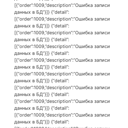
[{“order”:1009,”description”:”Ошибка записи
данных в БД”}]} {“detail”:
[{“order”:1009,”description”:”Ошибка записи
данных в БД”}]} {“detail”:
[{“order”:1009,”description”:”Ошибка записи
данных в БД”}]} {“detail”:
[{“order”:1009,”description”:”Ошибка записи
данных в БД”}]} {“detail”:
[{“order”:1009,”description”:”Ошибка записи
данных в БД”}]} {“detail”:
[{“order”:1009,”description”:”Ошибка записи
данных в БД”}]} {“detail”:
[{“order”:1009,”description”:”Ошибка записи
данных в БД”}]} {“detail”:
[{“order”:1009,”description”:”Ошибка записи
данных в БД”}]} {“detail”:
[{“order”:1009,”description”:”Ошибка записи
данных в БД”}]} {“detail”: