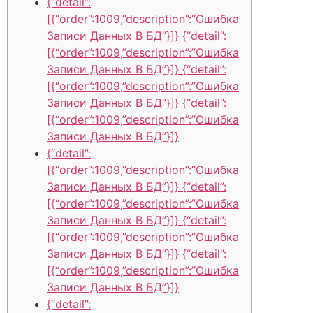
{“detail”:
[{“order”:1009,”description”:”Ошибка
Записи Данных В БД”}]} {“detail”:
[{“order”:1009,”description”:”Ошибка
Записи Данных В БД”}]} {“detail”:
[{“order”:1009,”description”:”Ошибка
Записи Данных В БД”}]} {“detail”:
[{“order”:1009,”description”:”Ошибка
Записи Данных В БД”}]}
{“detail”:
[{“order”:1009,”description”:”Ошибка
Записи Данных В БД”}]} {“detail”:
[{“order”:1009,”description”:”Ошибка
Записи Данных В БД”}]} {“detail”:
[{“order”:1009,”description”:”Ошибка
Записи Данных В БД”}]} {“detail”:
[{“order”:1009,”description”:”Ошибка
Записи Данных В БД”}]}
{“detail”: