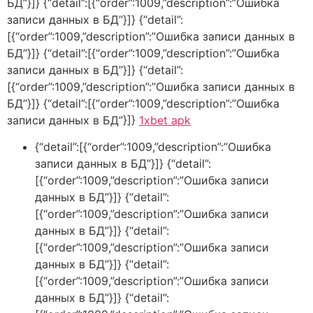
БД”}]} {“detail”:[{“order”:1009,”description”:”Ошибка
записи данных в БД”}]} {“detail”:
[{“order”:1009,”description”:”Ошибка записи данных в
БД”}]} {“detail”:[{“order”:1009,”description”:”Ошибка
записи данных в БД”}]} {“detail”:
[{“order”:1009,”description”:”Ошибка записи данных в
БД”}]} {“detail”:[{“order”:1009,”description”:”Ошибка
записи данных в БД”}]}
1xbet apk
{“detail”:[{“order”:1009,”description”:”Ошибка
записи данных в БД”}]} {“detail”:
[{“order”:1009,”description”:”Ошибка записи
данных в БД”}]} {“detail”:
[{“order”:1009,”description”:”Ошибка записи
данных в БД”}]} {“detail”:
[{“order”:1009,”description”:”Ошибка записи
данных в БД”}]} {“detail”:
[{“order”:1009,”description”:”Ошибка записи
данных в БД”}]} {“detail”: