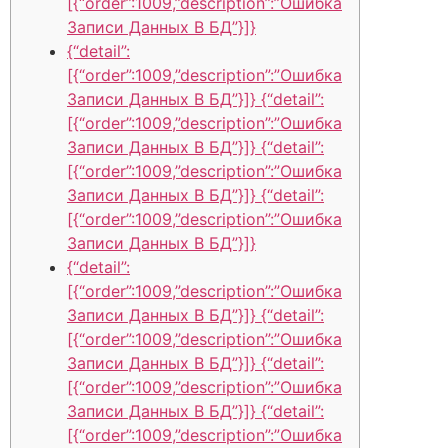
[{“order”:1009,”description”:”Ошибка
Записи Данных В БД”}]}
{“detail”:
[{“order”:1009,”description”:”Ошибка
Записи Данных В БД”}]} {“detail”:
[{“order”:1009,”description”:”Ошибка
Записи Данных В БД”}]} {“detail”:
[{“order”:1009,”description”:”Ошибка
Записи Данных В БД”}]} {“detail”:
[{“order”:1009,”description”:”Ошибка
Записи Данных В БД”}]}
{“detail”:
[{“order”:1009,”description”:”Ошибка
Записи Данных В БД”}]} {“detail”:
[{“order”:1009,”description”:”Ошибка
Записи Данных В БД”}]} {“detail”:
[{“order”:1009,”description”:”Ошибка
Записи Данных В БД”}]} {“detail”:
[{“order”:1009,”description”:”Ошибка