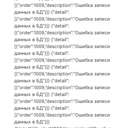
[{“order”:1009,”description”:”Ошибка записи
данных в БД”}]} {“detail”:
[{“order”:1009,”description”:”Ошибка записи
данных в БД”}]} {“detail”:
[{“order”:1009,”description”:”Ошибка записи
данных в БД”}]} {“detail”:
[{“order”:1009,”description”:”Ошибка записи
данных в БД”}]} {“detail”:
[{“order”:1009,”description”:”Ошибка записи
данных в БД”}]} {“detail”:
[{“order”:1009,”description”:”Ошибка записи
данных в БД”}]} {“detail”:
[{“order”:1009,”description”:”Ошибка записи
данных в БД”}]} {“detail”:
[{“order”:1009,”description”:”Ошибка записи
данных в БД”}]} {“detail”:
[{“order”:1009,”description”:”Ошибка записи
данных в БД”}]}