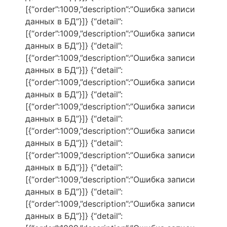
[{“order”:1009,”description”:”Ошибка записи
данных в БД”}]} {“detail”:
[{“order”:1009,”description”:”Ошибка записи
данных в БД”}]} {“detail”:
[{“order”:1009,”description”:”Ошибка записи
данных в БД”}]} {“detail”:
[{“order”:1009,”description”:”Ошибка записи
данных в БД”}]} {“detail”:
[{“order”:1009,”description”:”Ошибка записи
данных в БД”}]} {“detail”:
[{“order”:1009,”description”:”Ошибка записи
данных в БД”}]} {“detail”:
[{“order”:1009,”description”:”Ошибка записи
данных в БД”}]} {“detail”:
[{“order”:1009,”description”:”Ошибка записи
данных в БД”}]} {“detail”:
[{“order”:1009,”description”:”Ошибка записи
данных в БД”}]} {“detail”: