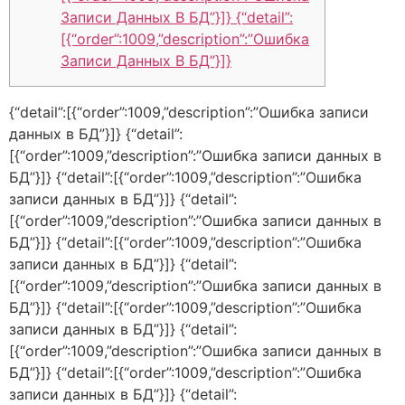
Записи Данных В БД”}]} {“detail”:
[{“order”:1009,”description”:”Ошибка
Записи Данных В БД”}]}
{“detail”:[{“order”:1009,”description”:”Ошибка записи
данных в БД”}]} {“detail”:
[{“order”:1009,”description”:”Ошибка записи данных в
БД”}]} {“detail”:[{“order”:1009,”description”:”Ошибка
записи данных в БД”}]} {“detail”:
[{“order”:1009,”description”:”Ошибка записи данных в
БД”}]} {“detail”:[{“order”:1009,”description”:”Ошибка
записи данных в БД”}]} {“detail”:
[{“order”:1009,”description”:”Ошибка записи данных в
БД”}]} {“detail”:[{“order”:1009,”description”:”Ошибка
записи данных в БД”}]} {“detail”:
[{“order”:1009,”description”:”Ошибка записи данных в
БД”}]} {“detail”:[{“order”:1009,”description”:”Ошибка
записи данных в БД”}]} {“detail”: