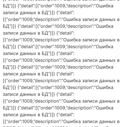
БД”}]} {“detail”:[{“order”:1009,”description”:”Ошибка
записи данных в БД”}]} {“detail”:
[{“order”:1009,”description”:”Ошибка записи данных в
БД”}]} {“detail”:[{“order”:1009,”description”:”Ошибка
записи данных в БД”}]} {“detail”:
[{“order”:1009,”description”:”Ошибка записи данных в
БД”}]} {“detail”:[{“order”:1009,”description”:”Ошибка
записи данных в БД”}]} {“detail”:
[{“order”:1009,”description”:”Ошибка записи данных в
БД”}]} {“detail”:[{“order”:1009,”description”:”Ошибка
записи данных в БД”}]} {“detail”:
[{“order”:1009,”description”:”Ошибка записи данных в
БД”}]} {“detail”:[{“order”:1009,”description”:”Ошибка
записи данных в БД”}]} {“detail”:
[{“order”:1009,”description”:”Ошибка записи данных в
БД”}]} {“detail”:[{“order”:1009,”description”:”Ошибка
записи данных в БД”}]} {“detail”:
[{“order”:1009,”description”:”Ошибка записи данных в