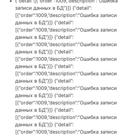
{“detail”:[{“order”:1009,”description”:”Ошибка
записи данных в БД”}]} {“detail”:
[{“order”:1009,”description”:”Ошибка записи
данных в БД”}]} {“detail”:
[{“order”:1009,”description”:”Ошибка записи
данных в БД”}]} {“detail”:
[{“order”:1009,”description”:”Ошибка записи
данных в БД”}]} {“detail”:
[{“order”:1009,”description”:”Ошибка записи
данных в БД”}]} {“detail”:
[{“order”:1009,”description”:”Ошибка записи
данных в БД”}]} {“detail”:
[{“order”:1009,”description”:”Ошибка записи
данных в БД”}]} {“detail”:
[{“order”:1009,”description”:”Ошибка записи
данных в БД”}]} {“detail”:
[{“order”:1009,”description”:”Ошибка записи
данных в БД”}]} {“detail”:
[{“order”:1009,”description”:”Ошибка записи