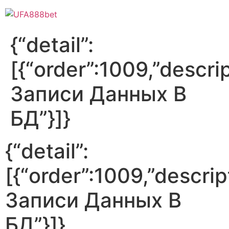
Skip
to
content
{“detail”:
[{“order”:1009,”descr
Записи Данных В
БД”}]}
{“detail”:
[{“order”:1009,”descri
Записи Данных В
БД”}]}