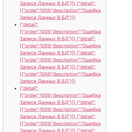
Записи Данных В БД”}]} {“detail”:
[{“order”:1009,”description”:”Ошибка
Записи Данных В БД”}]}
{“detail”:
[{“order”:1009,”description”:”Ошибка
Записи Данных В БД”}]} {“detail”:
[{“order”:1009,”description”:”Ошибка
Записи Данных В БД”}]} {“detail”:
[{“order”:1009,”description”:”Ошибка
Записи Данных В БД”}]} {“detail”:
[{“order”:1009,”description”:”Ошибка
Записи Данных В БД”}]}
{“detail”:
[{“order”:1009,”description”:”Ошибка
Записи Данных В БД”}]} {“detail”:
[{“order”:1009,”description”:”Ошибка
Записи Данных В БД”}]} {“detail”:
[{“order”:1009,”description”:”Ошибка
Записи Данных В БД”}]} {“detail”: