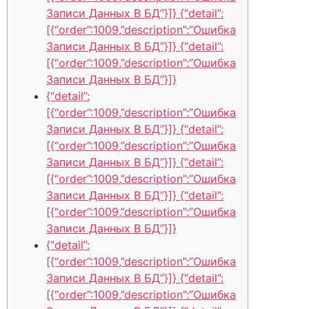
Записи Данных В БД”}]} {“detail”:
[{“order”:1009,”description”:”Ошибка
Записи Данных В БД”}]} {“detail”:
[{“order”:1009,”description”:”Ошибка
Записи Данных В БД”}]}
{“detail”:
[{“order”:1009,”description”:”Ошибка
Записи Данных В БД”}]} {“detail”:
[{“order”:1009,”description”:”Ошибка
Записи Данных В БД”}]} {“detail”:
[{“order”:1009,”description”:”Ошибка
Записи Данных В БД”}]} {“detail”:
[{“order”:1009,”description”:”Ошибка
Записи Данных В БД”}]}
{“detail”:
[{“order”:1009,”description”:”Ошибка
Записи Данных В БД”}]} {“detail”:
[{“order”:1009,”description”:”Ошибка