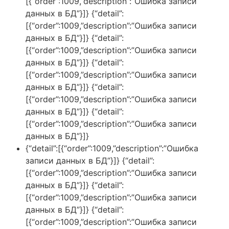
[{“order”:1009,”description”:”Ошибка записи
данных в БД”}]} {“detail”:
[{“order”:1009,”description”:”Ошибка записи
данных в БД”}]} {“detail”:
[{“order”:1009,”description”:”Ошибка записи
данных в БД”}]} {“detail”:
[{“order”:1009,”description”:”Ошибка записи
данных в БД”}]} {“detail”:
[{“order”:1009,”description”:”Ошибка записи
данных в БД”}]} {“detail”:
[{“order”:1009,”description”:”Ошибка записи
данных в БД”}]}
{“detail”:[{“order”:1009,”description”:”Ошибка
записи данных в БД”}]} {“detail”:
[{“order”:1009,”description”:”Ошибка записи
данных в БД”}]} {“detail”:
[{“order”:1009,”description”:”Ошибка записи
данных в БД”}]} {“detail”:
[{“order”:1009,”description”:”Ошибка записи