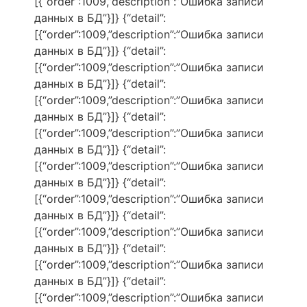
[{“order”:1009,”description”:”Ошибка записи
данных в БД”}]} {“detail”:
[{“order”:1009,”description”:”Ошибка записи
данных в БД”}]} {“detail”:
[{“order”:1009,”description”:”Ошибка записи
данных в БД”}]} {“detail”:
[{“order”:1009,”description”:”Ошибка записи
данных в БД”}]} {“detail”:
[{“order”:1009,”description”:”Ошибка записи
данных в БД”}]} {“detail”:
[{“order”:1009,”description”:”Ошибка записи
данных в БД”}]} {“detail”:
[{“order”:1009,”description”:”Ошибка записи
данных в БД”}]} {“detail”:
[{“order”:1009,”description”:”Ошибка записи
данных в БД”}]} {“detail”:
[{“order”:1009,”description”:”Ошибка записи
данных в БД”}]} {“detail”:
[{“order”:1009,”description”:”Ошибка записи