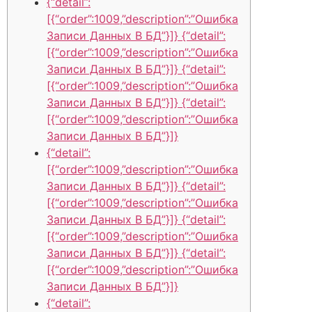
{“detail”:
[{“order”:1009,”description”:”Ошибка
Записи Данных В БД”}]} {“detail”:
[{“order”:1009,”description”:”Ошибка
Записи Данных В БД”}]} {“detail”:
[{“order”:1009,”description”:”Ошибка
Записи Данных В БД”}]} {“detail”:
[{“order”:1009,”description”:”Ошибка
Записи Данных В БД”}]}
{“detail”:
[{“order”:1009,”description”:”Ошибка
Записи Данных В БД”}]} {“detail”:
[{“order”:1009,”description”:”Ошибка
Записи Данных В БД”}]} {“detail”:
[{“order”:1009,”description”:”Ошибка
Записи Данных В БД”}]} {“detail”:
[{“order”:1009,”description”:”Ошибка
Записи Данных В БД”}]}
{“detail”: