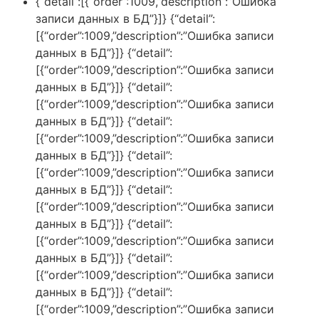
{“detail”:[{“order”:1009,”description”:”Ошибка
записи данных в БД”}]} {“detail”:
[{“order”:1009,”description”:”Ошибка записи
данных в БД”}]} {“detail”:
[{“order”:1009,”description”:”Ошибка записи
данных в БД”}]} {“detail”:
[{“order”:1009,”description”:”Ошибка записи
данных в БД”}]} {“detail”:
[{“order”:1009,”description”:”Ошибка записи
данных в БД”}]} {“detail”:
[{“order”:1009,”description”:”Ошибка записи
данных в БД”}]} {“detail”:
[{“order”:1009,”description”:”Ошибка записи
данных в БД”}]} {“detail”:
[{“order”:1009,”description”:”Ошибка записи
данных в БД”}]} {“detail”:
[{“order”:1009,”description”:”Ошибка записи
данных в БД”}]} {“detail”:
[{“order”:1009,”description”:”Ошибка записи