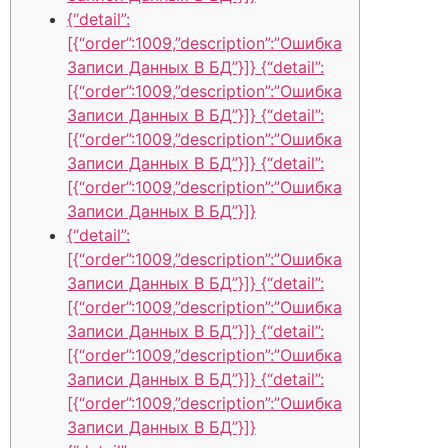
{“detail”:
[{“order”:1009,”description”:”Ошибка
Записи Данных В БД”}]} {“detail”:
[{“order”:1009,”description”:”Ошибка
Записи Данных В БД”}]} {“detail”:
[{“order”:1009,”description”:”Ошибка
Записи Данных В БД”}]} {“detail”:
[{“order”:1009,”description”:”Ошибка
Записи Данных В БД”}]}
{“detail”:
[{“order”:1009,”description”:”Ошибка
Записи Данных В БД”}]} {“detail”:
[{“order”:1009,”description”:”Ошибка
Записи Данных В БД”}]} {“detail”:
[{“order”:1009,”description”:”Ошибка
Записи Данных В БД”}]} {“detail”:
[{“order”:1009,”description”:”Ошибка
Записи Данных В БД”}]}