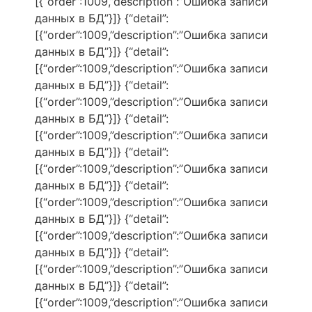
[{“order”:1009,”description”:”Ошибка записи
данных в БД”}]} {“detail”:
[{“order”:1009,”description”:”Ошибка записи
данных в БД”}]} {“detail”:
[{“order”:1009,”description”:”Ошибка записи
данных в БД”}]} {“detail”:
[{“order”:1009,”description”:”Ошибка записи
данных в БД”}]} {“detail”:
[{“order”:1009,”description”:”Ошибка записи
данных в БД”}]} {“detail”:
[{“order”:1009,”description”:”Ошибка записи
данных в БД”}]} {“detail”:
[{“order”:1009,”description”:”Ошибка записи
данных в БД”}]} {“detail”:
[{“order”:1009,”description”:”Ошибка записи
данных в БД”}]} {“detail”:
[{“order”:1009,”description”:”Ошибка записи
данных в БД”}]} {“detail”:
[{“order”:1009,”description”:”Ошибка записи