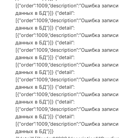
[{“order”:1009,”description”:”Ошибка записи
данных в БД”}]} {“detail”:
[{“order”:1009,”description”:”Ошибка записи
данных в БД”}]} {“detail”:
[{“order”:1009,”description”:”Ошибка записи
данных в БД”}]} {“detail”:
[{“order”:1009,”description”:”Ошибка записи
данных в БД”}]} {“detail”:
[{“order”:1009,”description”:”Ошибка записи
данных в БД”}]} {“detail”:
[{“order”:1009,”description”:”Ошибка записи
данных в БД”}]} {“detail”:
[{“order”:1009,”description”:”Ошибка записи
данных в БД”}]} {“detail”:
[{“order”:1009,”description”:”Ошибка записи
данных в БД”}]} {“detail”:
[{“order”:1009,”description”:”Ошибка записи
данных в БД”}]}