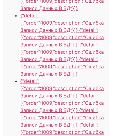
[{“order”:1009,”description”:”Ошибка
Записи Данных В БД”}]}
{“detail”:
[{“order”:1009,”description”:”Ошибка
Записи Данных В БД”}]} {“detail”:
[{“order”:1009,”description”:”Ошибка
Записи Данных В БД”}]} {“detail”:
[{“order”:1009,”description”:”Ошибка
Записи Данных В БД”}]} {“detail”:
[{“order”:1009,”description”:”Ошибка
Записи Данных В БД”}]}
{“detail”:
[{“order”:1009,”description”:”Ошибка
Записи Данных В БД”}]} {“detail”:
[{“order”:1009,”description”:”Ошибка
Записи Данных В БД”}]} {“detail”:
[{“order”:1009,”description”:”Ошибка
Записи Данных В БД”}]} {“detail”:
[{“order”:1009,”description”:”Ошибка