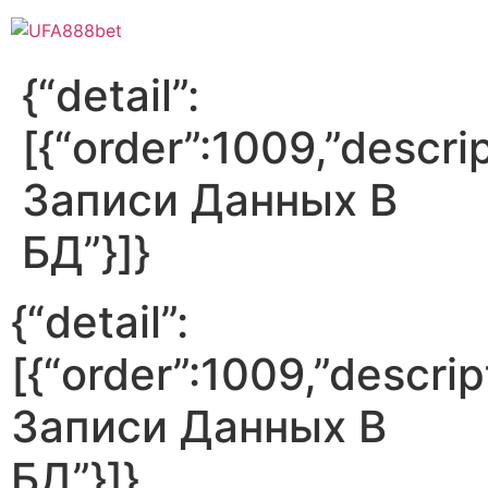
Skip
to
content
{“detail”:
[{“order”:1009,”descr
Записи Данных В
БД”}]}
{“detail”:
[{“order”:1009,”descri
Записи Данных В
БД”}]}