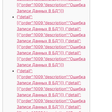
[{“order”:1009,”description”:”Ошибка
Записи Данных В БД”}]}
{“detail”:
[{“order”:1009,”description”:”Ошибка
Записи Данных В БД”}]} {“detail”:
[{“order”:1009,”description”:”Ошибка
Записи Данных В БД”}]} {“detail”:
[{“order”:1009,”description”:”Ошибка
Записи Данных В БД”}]} {“detail”:
[{“order”:1009,”description”:”Ошибка
Записи Данных В БД”}]}
{“detail”:
[{“order”:1009,”description”:”Ошибка
Записи Данных В БД”}]} {“detail”:
[{“order”:1009,”description”:”Ошибка
Записи Данных В БД”}]} {“detail”:
[{“order”:1009,”description”:”Ошибка
Записи Данных В БД”}]} {“detail”: