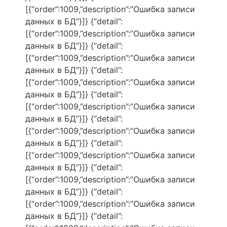
[{“order”:1009,”description”:”Ошибка записи
данных в БД”}]} {“detail”:
[{“order”:1009,”description”:”Ошибка записи
данных в БД”}]} {“detail”:
[{“order”:1009,”description”:”Ошибка записи
данных в БД”}]} {“detail”:
[{“order”:1009,”description”:”Ошибка записи
данных в БД”}]} {“detail”:
[{“order”:1009,”description”:”Ошибка записи
данных в БД”}]} {“detail”:
[{“order”:1009,”description”:”Ошибка записи
данных в БД”}]} {“detail”:
[{“order”:1009,”description”:”Ошибка записи
данных в БД”}]} {“detail”:
[{“order”:1009,”description”:”Ошибка записи
данных в БД”}]} {“detail”:
[{“order”:1009,”description”:”Ошибка записи
данных в БД”}]} {“detail”: