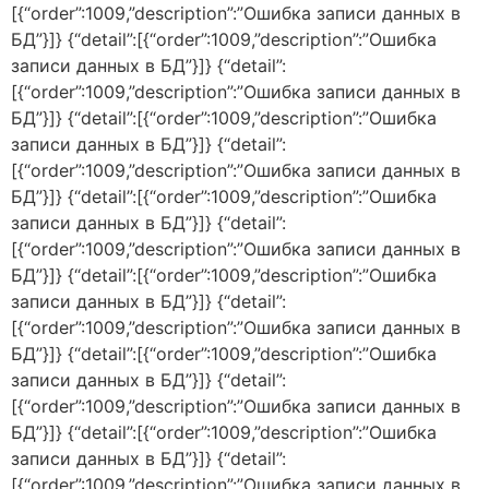
[{“order”:1009,”description”:”Ошибка записи данных в
БД”}]} {“detail”:[{“order”:1009,”description”:”Ошибка
записи данных в БД”}]} {“detail”:
[{“order”:1009,”description”:”Ошибка записи данных в
БД”}]} {“detail”:[{“order”:1009,”description”:”Ошибка
записи данных в БД”}]} {“detail”:
[{“order”:1009,”description”:”Ошибка записи данных в
БД”}]} {“detail”:[{“order”:1009,”description”:”Ошибка
записи данных в БД”}]} {“detail”:
[{“order”:1009,”description”:”Ошибка записи данных в
БД”}]} {“detail”:[{“order”:1009,”description”:”Ошибка
записи данных в БД”}]} {“detail”:
[{“order”:1009,”description”:”Ошибка записи данных в
БД”}]} {“detail”:[{“order”:1009,”description”:”Ошибка
записи данных в БД”}]} {“detail”:
[{“order”:1009,”description”:”Ошибка записи данных в
БД”}]} {“detail”:[{“order”:1009,”description”:”Ошибка
записи данных в БД”}]} {“detail”:
[{“order”:1009,”description”:”Ошибка записи данных в