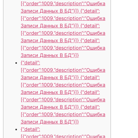
[{“order”:1009,”description”:”Ошибка
Записи Данных В БД”}]} {“detail”:
[{“order”:1009,”description”:”Ошибка
Записи Данных В БД”}]} {“detail”:
[{“order”:1009,”description”:”Ошибка
Записи Данных В БД”}]} {“detail”:
[{“order”:1009,”description”:”Ошибка
Записи Данных В БД”}]}
{“detail”:
[{“order”:1009,”description”:”Ошибка
Записи Данных В БД”}]} {“detail”:
[{“order”:1009,”description”:”Ошибка
Записи Данных В БД”}]} {“detail”:
[{“order”:1009,”description”:”Ошибка
Записи Данных В БД”}]} {“detail”:
[{“order”:1009,”description”:”Ошибка
Записи Данных В БД”}]}
{“detail”:
[{“order”:1009,”description”:”Ошибка