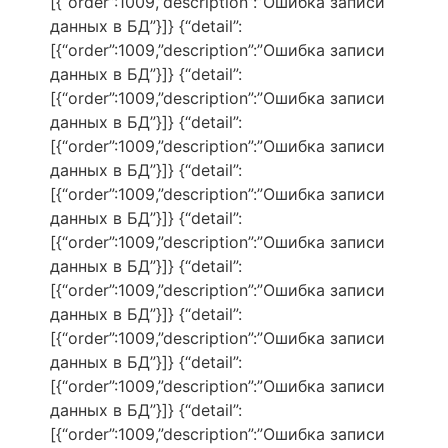
[{“order”:1009,”description”:”Ошибка записи
данных в БД”}]} {“detail”:
[{“order”:1009,”description”:”Ошибка записи
данных в БД”}]} {“detail”:
[{“order”:1009,”description”:”Ошибка записи
данных в БД”}]} {“detail”:
[{“order”:1009,”description”:”Ошибка записи
данных в БД”}]} {“detail”:
[{“order”:1009,”description”:”Ошибка записи
данных в БД”}]} {“detail”:
[{“order”:1009,”description”:”Ошибка записи
данных в БД”}]} {“detail”:
[{“order”:1009,”description”:”Ошибка записи
данных в БД”}]} {“detail”:
[{“order”:1009,”description”:”Ошибка записи
данных в БД”}]} {“detail”:
[{“order”:1009,”description”:”Ошибка записи
данных в БД”}]} {“detail”:
[{“order”:1009,”description”:”Ошибка записи