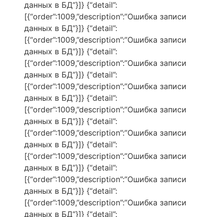
данных в БД”}]} {“detail”:
[{“order”:1009,”description”:”Ошибка записи
данных в БД”}]} {“detail”:
[{“order”:1009,”description”:”Ошибка записи
данных в БД”}]} {“detail”:
[{“order”:1009,”description”:”Ошибка записи
данных в БД”}]} {“detail”:
[{“order”:1009,”description”:”Ошибка записи
данных в БД”}]} {“detail”:
[{“order”:1009,”description”:”Ошибка записи
данных в БД”}]} {“detail”:
[{“order”:1009,”description”:”Ошибка записи
данных в БД”}]} {“detail”:
[{“order”:1009,”description”:”Ошибка записи
данных в БД”}]} {“detail”:
[{“order”:1009,”description”:”Ошибка записи
данных в БД”}]} {“detail”:
[{“order”:1009,”description”:”Ошибка записи
данных в БД”}]} {“detail”: