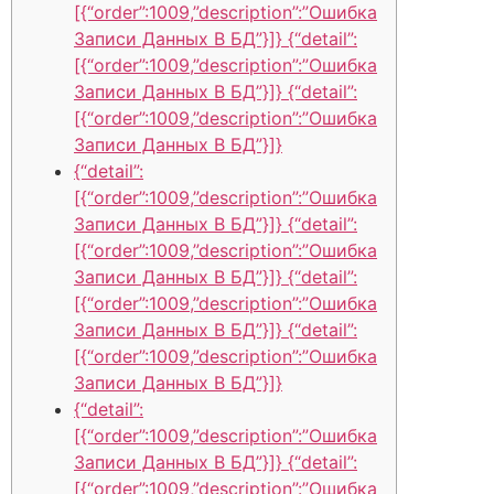
[{“order”:1009,”description”:”Ошибка
Записи Данных В БД”}]} {“detail”:
[{“order”:1009,”description”:”Ошибка
Записи Данных В БД”}]} {“detail”:
[{“order”:1009,”description”:”Ошибка
Записи Данных В БД”}]}
{“detail”:
[{“order”:1009,”description”:”Ошибка
Записи Данных В БД”}]} {“detail”:
[{“order”:1009,”description”:”Ошибка
Записи Данных В БД”}]} {“detail”:
[{“order”:1009,”description”:”Ошибка
Записи Данных В БД”}]} {“detail”:
[{“order”:1009,”description”:”Ошибка
Записи Данных В БД”}]}
{“detail”:
[{“order”:1009,”description”:”Ошибка
Записи Данных В БД”}]} {“detail”:
[{“order”:1009,”description”:”Ошибка