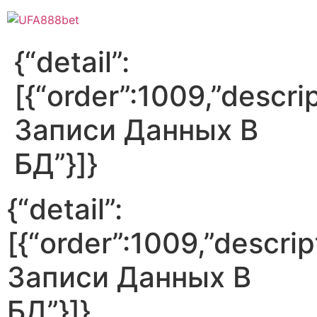
Skip
to
content
{“detail”:
[{“order”:1009,”descr
Записи Данных В
БД”}]}
{“detail”:
[{“order”:1009,”descri
Записи Данных В
БД”}]}