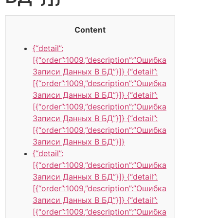
Content
{“detail”:
[{“order”:1009,”description”:”Ошибка
Записи Данных В БД”}]} {“detail”:
[{“order”:1009,”description”:”Ошибка
Записи Данных В БД”}]} {“detail”:
[{“order”:1009,”description”:”Ошибка
Записи Данных В БД”}]} {“detail”:
[{“order”:1009,”description”:”Ошибка
Записи Данных В БД”}]}
{“detail”:
[{“order”:1009,”description”:”Ошибка
Записи Данных В БД”}]} {“detail”:
[{“order”:1009,”description”:”Ошибка
Записи Данных В БД”}]} {“detail”:
[{“order”:1009,”description”:”Ошибка