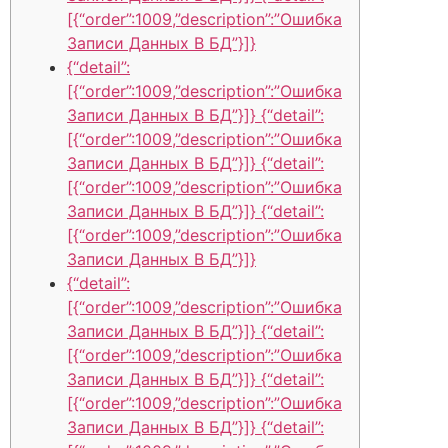
[{“order”:1009,”description”:”Ошибка
Записи Данных В БД”}]}
{“detail”:
[{“order”:1009,”description”:”Ошибка
Записи Данных В БД”}]} {“detail”:
[{“order”:1009,”description”:”Ошибка
Записи Данных В БД”}]} {“detail”:
[{“order”:1009,”description”:”Ошибка
Записи Данных В БД”}]} {“detail”:
[{“order”:1009,”description”:”Ошибка
Записи Данных В БД”}]}
{“detail”:
[{“order”:1009,”description”:”Ошибка
Записи Данных В БД”}]} {“detail”:
[{“order”:1009,”description”:”Ошибка
Записи Данных В БД”}]} {“detail”:
[{“order”:1009,”description”:”Ошибка
Записи Данных В БД”}]} {“detail”: