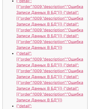
{“detail”:
[{“order”:1009,”description”:”Ошибка
Записи Данных В БД”}]} {“detail”:
[{“order”:1009,”description”:”Ошибка
Записи Данных В БД”}]} {“detail”:
[{“order”:1009,”description”:”Ошибка
Записи Данных В БД”}]} {“detail”:
[{“order”:1009,”description”:”Ошибка
Записи Данных В БД”}]}
{“detail”:
[{“order”:1009,”description”:”Ошибка
Записи Данных В БД”}]} {“detail”:
[{“order”:1009,”description”:”Ошибка
Записи Данных В БД”}]} {“detail”:
[{“order”:1009,”description”:”Ошибка
Записи Данных В БД”}]} {“detail”:
[{“order”:1009,”description”:”Ошибка
Записи Данных В БД”}]}
{“detail”: