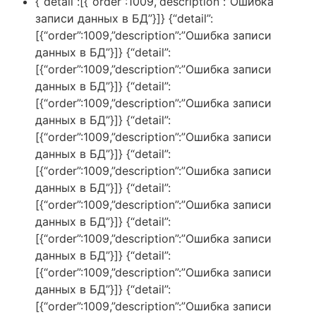
{“detail”:[{“order”:1009,”description”:”Ошибка
записи данных в БД”}]} {“detail”:
[{“order”:1009,”description”:”Ошибка записи
данных в БД”}]} {“detail”:
[{“order”:1009,”description”:”Ошибка записи
данных в БД”}]} {“detail”:
[{“order”:1009,”description”:”Ошибка записи
данных в БД”}]} {“detail”:
[{“order”:1009,”description”:”Ошибка записи
данных в БД”}]} {“detail”:
[{“order”:1009,”description”:”Ошибка записи
данных в БД”}]} {“detail”:
[{“order”:1009,”description”:”Ошибка записи
данных в БД”}]} {“detail”:
[{“order”:1009,”description”:”Ошибка записи
данных в БД”}]} {“detail”:
[{“order”:1009,”description”:”Ошибка записи
данных в БД”}]} {“detail”:
[{“order”:1009,”description”:”Ошибка записи