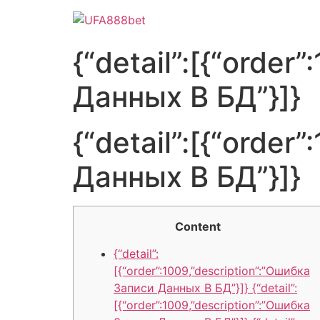
Skip
to
content
{“detail”:[{“orde
Данных В БД”}]}
{“detail”:[{“orde
Данных В БД”}]}
Content
{“detail”:
[{“order”:1009,”description”:”Ошибка
Записи Данных В БД”}]} {“detail”:
[{“order”:1009,”description”:”Ошибка