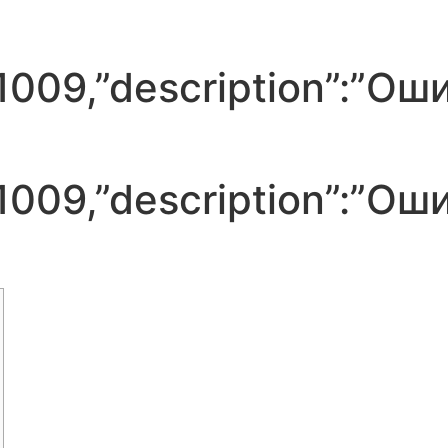
r”:1009,”description”:”О
r”:1009,”description”:”О