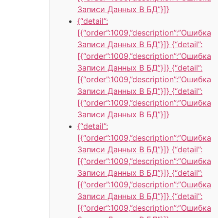
Записи Данных В БД”}]}
{“detail”:
[{“order”:1009,”description”:”Ошибка
Записи Данных В БД”}]} {“detail”:
[{“order”:1009,”description”:”Ошибка
Записи Данных В БД”}]} {“detail”:
[{“order”:1009,”description”:”Ошибка
Записи Данных В БД”}]} {“detail”:
[{“order”:1009,”description”:”Ошибка
Записи Данных В БД”}]}
{“detail”:
[{“order”:1009,”description”:”Ошибка
Записи Данных В БД”}]} {“detail”:
[{“order”:1009,”description”:”Ошибка
Записи Данных В БД”}]} {“detail”:
[{“order”:1009,”description”:”Ошибка
Записи Данных В БД”}]} {“detail”:
[{“order”:1009,”description”:”Ошибка