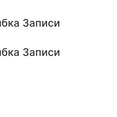
шибка Записи
шибка Записи