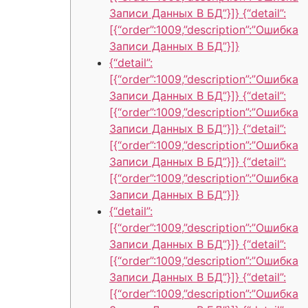
Записи Данных В БД”}]} {“detail”:
[{“order”:1009,”description”:”Ошибка
Записи Данных В БД”}]}
{“detail”:
[{“order”:1009,”description”:”Ошибка
Записи Данных В БД”}]} {“detail”:
[{“order”:1009,”description”:”Ошибка
Записи Данных В БД”}]} {“detail”:
[{“order”:1009,”description”:”Ошибка
Записи Данных В БД”}]} {“detail”:
[{“order”:1009,”description”:”Ошибка
Записи Данных В БД”}]}
{“detail”:
[{“order”:1009,”description”:”Ошибка
Записи Данных В БД”}]} {“detail”:
[{“order”:1009,”description”:”Ошибка
Записи Данных В БД”}]} {“detail”:
[{“order”:1009,”description”:”Ошибка