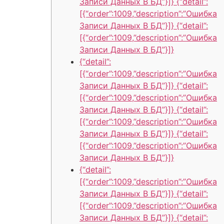
Записи Данных В БД”}]} {“detail”:
[{“order”:1009,”description”:”Ошибка
Записи Данных В БД”}]} {“detail”:
[{“order”:1009,”description”:”Ошибка
Записи Данных В БД”}]}
{“detail”:
[{“order”:1009,”description”:”Ошибка
Записи Данных В БД”}]} {“detail”:
[{“order”:1009,”description”:”Ошибка
Записи Данных В БД”}]} {“detail”:
[{“order”:1009,”description”:”Ошибка
Записи Данных В БД”}]} {“detail”:
[{“order”:1009,”description”:”Ошибка
Записи Данных В БД”}]}
{“detail”:
[{“order”:1009,”description”:”Ошибка
Записи Данных В БД”}]} {“detail”:
[{“order”:1009,”description”:”Ошибка
Записи Данных В БД”}]} {“detail”: