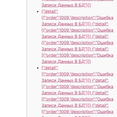
Записи Данных В БД”}]}
{“detail”:
[{“order”:1009,”description”:”Ошибка
Записи Данных В БД”}]} {“detail”:
[{“order”:1009,”description”:”Ошибка
Записи Данных В БД”}]} {“detail”:
[{“order”:1009,”description”:”Ошибка
Записи Данных В БД”}]} {“detail”:
[{“order”:1009,”description”:”Ошибка
Записи Данных В БД”}]}
{“detail”:
[{“order”:1009,”description”:”Ошибка
Записи Данных В БД”}]} {“detail”:
[{“order”:1009,”description”:”Ошибка
Записи Данных В БД”}]} {“detail”:
[{“order”:1009,”description”:”Ошибка
Записи Данных В БД”}]} {“detail”:
[{“order”:1009,”description”:”Ошибка