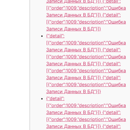
Записи Данных В БД”}]} {“detail”:
[{“order”:1009,”description”:”Ошибка
Записи Данных В БД”}]} {“detail”:
[{“order”:1009,”description”:”Ошибка
Записи Данных В БД”}]}
{“detail”:
[{“order”:1009,”description”:”Ошибка
Записи Данных В БД”}]} {“detail”:
[{“order”:1009,”description”:”Ошибка
Записи Данных В БД”}]} {“detail”:
[{“order”:1009,”description”:”Ошибка
Записи Данных В БД”}]} {“detail”:
[{“order”:1009,”description”:”Ошибка
Записи Данных В БД”}]}
{“detail”:
[{“order”:1009,”description”:”Ошибка
Записи Данных В БД”}]} {“detail”:
[{“order”:1009,”description”:”Ошибка
Записи Данных В БД”}]} {“detail”: