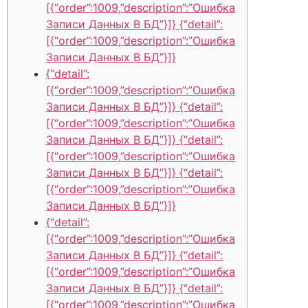
[{“order”:1009,”description”:”Ошибка
Записи Данных В БД”}]} {“detail”:
[{“order”:1009,”description”:”Ошибка
Записи Данных В БД”}]}
{“detail”:
[{“order”:1009,”description”:”Ошибка
Записи Данных В БД”}]} {“detail”:
[{“order”:1009,”description”:”Ошибка
Записи Данных В БД”}]} {“detail”:
[{“order”:1009,”description”:”Ошибка
Записи Данных В БД”}]} {“detail”:
[{“order”:1009,”description”:”Ошибка
Записи Данных В БД”}]}
{“detail”:
[{“order”:1009,”description”:”Ошибка
Записи Данных В БД”}]} {“detail”:
[{“order”:1009,”description”:”Ошибка
Записи Данных В БД”}]} {“detail”:
[{“order”:1009,”description”:”Ошибка