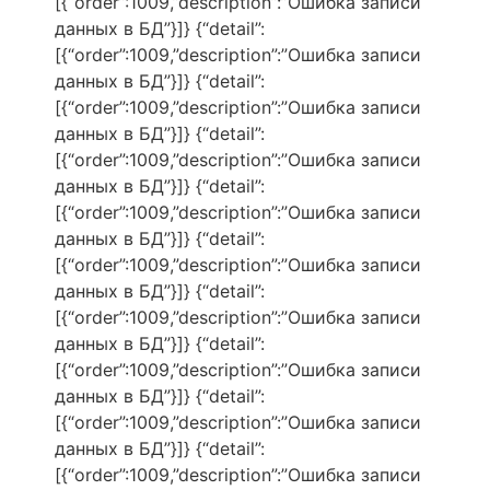
[{“order”:1009,”description”:”Ошибка записи
данных в БД”}]} {“detail”:
[{“order”:1009,”description”:”Ошибка записи
данных в БД”}]} {“detail”:
[{“order”:1009,”description”:”Ошибка записи
данных в БД”}]} {“detail”:
[{“order”:1009,”description”:”Ошибка записи
данных в БД”}]} {“detail”:
[{“order”:1009,”description”:”Ошибка записи
данных в БД”}]} {“detail”:
[{“order”:1009,”description”:”Ошибка записи
данных в БД”}]} {“detail”:
[{“order”:1009,”description”:”Ошибка записи
данных в БД”}]} {“detail”:
[{“order”:1009,”description”:”Ошибка записи
данных в БД”}]} {“detail”:
[{“order”:1009,”description”:”Ошибка записи
данных в БД”}]} {“detail”:
[{“order”:1009,”description”:”Ошибка записи