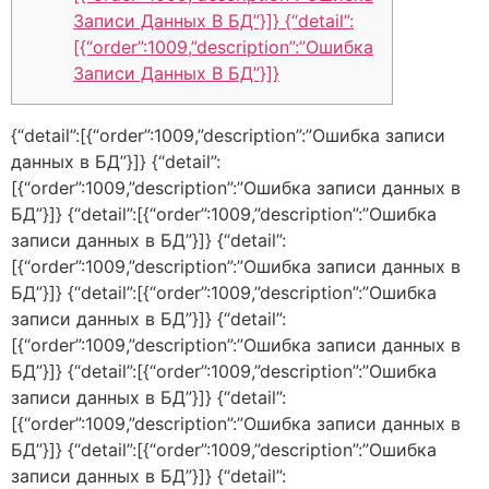
Записи Данных В БД”}]} {“detail”:
[{“order”:1009,”description”:”Ошибка
Записи Данных В БД”}]}
{“detail”:[{“order”:1009,”description”:”Ошибка записи
данных в БД”}]} {“detail”:
[{“order”:1009,”description”:”Ошибка записи данных в
БД”}]} {“detail”:[{“order”:1009,”description”:”Ошибка
записи данных в БД”}]} {“detail”:
[{“order”:1009,”description”:”Ошибка записи данных в
БД”}]} {“detail”:[{“order”:1009,”description”:”Ошибка
записи данных в БД”}]} {“detail”:
[{“order”:1009,”description”:”Ошибка записи данных в
БД”}]} {“detail”:[{“order”:1009,”description”:”Ошибка
записи данных в БД”}]} {“detail”:
[{“order”:1009,”description”:”Ошибка записи данных в
БД”}]} {“detail”:[{“order”:1009,”description”:”Ошибка
записи данных в БД”}]} {“detail”: