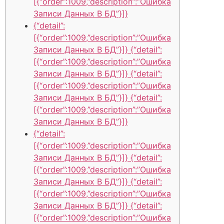
[{“order”:1009,”description”:”Ошибка
Записи Данных В БД”}]}
{“detail”:
[{“order”:1009,”description”:”Ошибка
Записи Данных В БД”}]} {“detail”:
[{“order”:1009,”description”:”Ошибка
Записи Данных В БД”}]} {“detail”:
[{“order”:1009,”description”:”Ошибка
Записи Данных В БД”}]} {“detail”:
[{“order”:1009,”description”:”Ошибка
Записи Данных В БД”}]}
{“detail”:
[{“order”:1009,”description”:”Ошибка
Записи Данных В БД”}]} {“detail”:
[{“order”:1009,”description”:”Ошибка
Записи Данных В БД”}]} {“detail”:
[{“order”:1009,”description”:”Ошибка
Записи Данных В БД”}]} {“detail”:
[{“order”:1009,”description”:”Ошибка