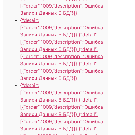
[{“order”:1009,”description”:”Ошибка
Записи Данных В БД”}]}
{“detail”:
[{“order”:1009,”description”:”Ошибка
Записи Данных В БД”}]} {“detail”:
[{“order”:1009,”description”:”Ошибка
Записи Данных В БД”}]} {“detail”:
[{“order”:1009,”description”:”Ошибка
Записи Данных В БД”}]} {“detail”:
[{“order”:1009,”description”:”Ошибка
Записи Данных В БД”}]}
{“detail”:
[{“order”:1009,”description”:”Ошибка
Записи Данных В БД”}]} {“detail”:
[{“order”:1009,”description”:”Ошибка
Записи Данных В БД”}]} {“detail”:
[{“order”:1009,”description”:”Ошибка
Записи Данных В БД”}]} {“detail”: