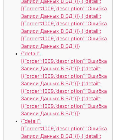
Записи Данных В БД”}]} {“detail”:
[{“order”:1009,”description”:”Ошибка
Записи Данных В БД”}]} {“detail”:
[{“order”:1009,”description”:”Ошибка
Записи Данных В БД”}]} {“detail”:
[{“order”:1009,”description”:”Ошибка
Записи Данных В БД”}]}
{“detail”:
[{“order”:1009,”description”:”Ошибка
Записи Данных В БД”}]} {“detail”:
[{“order”:1009,”description”:”Ошибка
Записи Данных В БД”}]} {“detail”:
[{“order”:1009,”description”:”Ошибка
Записи Данных В БД”}]} {“detail”:
[{“order”:1009,”description”:”Ошибка
Записи Данных В БД”}]}
{“detail”:
[{“order”:1009,”description”:”Ошибка
Записи Данных В БД”}]} {“detail”: