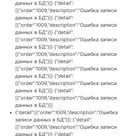
данных в БД”}]} {“detail”:
[{“order”:1009,”description”:”Ошибка записи
данных в БД”}]} {“detail”:
[{“order”:1009,”description”:”Ошибка записи
данных в БД”}]} {“detail”:
[{“order”:1009,”description”:”Ошибка записи
данных в БД”}]} {“detail”:
[{“order”:1009,”description”:”Ошибка записи
данных в БД”}]} {“detail”:
[{“order”:1009,”description”:”Ошибка записи
данных в БД”}]} {“detail”:
[{“order”:1009,”description”:”Ошибка записи
данных в БД”}]} {“detail”:
[{“order”:1009,”description”:”Ошибка записи
данных в БД”}]}
{“detail”:[{“order”:1009,”description”:”Ошибка
записи данных в БД”}]} {“detail”:
[{“order”:1009,”description”:”Ошибка записи
данных в БД”}]} {“detail”: