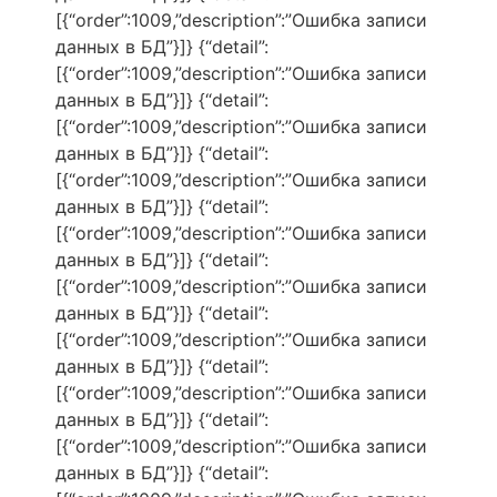
[{“order”:1009,”description”:”Ошибка записи
данных в БД”}]} {“detail”:
[{“order”:1009,”description”:”Ошибка записи
данных в БД”}]} {“detail”:
[{“order”:1009,”description”:”Ошибка записи
данных в БД”}]} {“detail”:
[{“order”:1009,”description”:”Ошибка записи
данных в БД”}]} {“detail”:
[{“order”:1009,”description”:”Ошибка записи
данных в БД”}]} {“detail”:
[{“order”:1009,”description”:”Ошибка записи
данных в БД”}]} {“detail”:
[{“order”:1009,”description”:”Ошибка записи
данных в БД”}]} {“detail”:
[{“order”:1009,”description”:”Ошибка записи
данных в БД”}]} {“detail”:
[{“order”:1009,”description”:”Ошибка записи
данных в БД”}]} {“detail”: