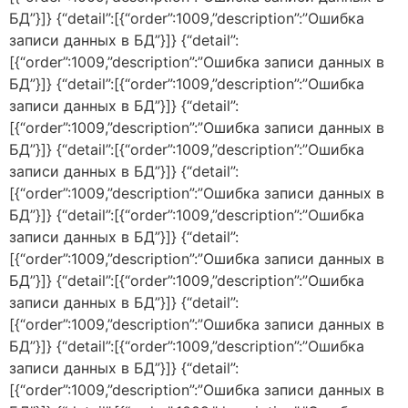
БД”}]} {“detail”:[{“order”:1009,”description”:”Ошибка
записи данных в БД”}]} {“detail”:
[{“order”:1009,”description”:”Ошибка записи данных в
БД”}]} {“detail”:[{“order”:1009,”description”:”Ошибка
записи данных в БД”}]} {“detail”:
[{“order”:1009,”description”:”Ошибка записи данных в
БД”}]} {“detail”:[{“order”:1009,”description”:”Ошибка
записи данных в БД”}]} {“detail”:
[{“order”:1009,”description”:”Ошибка записи данных в
БД”}]} {“detail”:[{“order”:1009,”description”:”Ошибка
записи данных в БД”}]} {“detail”:
[{“order”:1009,”description”:”Ошибка записи данных в
БД”}]} {“detail”:[{“order”:1009,”description”:”Ошибка
записи данных в БД”}]} {“detail”:
[{“order”:1009,”description”:”Ошибка записи данных в
БД”}]} {“detail”:[{“order”:1009,”description”:”Ошибка
записи данных в БД”}]} {“detail”:
[{“order”:1009,”description”:”Ошибка записи данных в