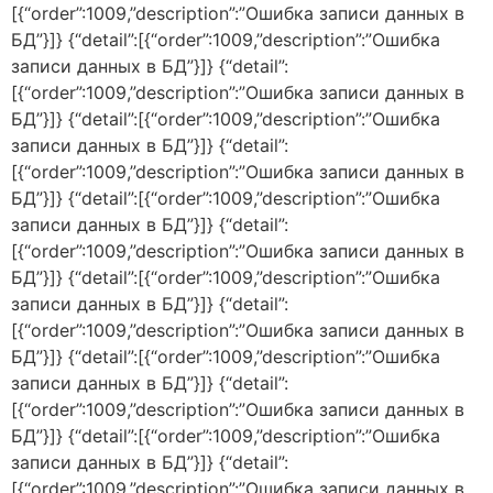
[{“order”:1009,”description”:”Ошибка записи данных в
БД”}]} {“detail”:[{“order”:1009,”description”:”Ошибка
записи данных в БД”}]} {“detail”:
[{“order”:1009,”description”:”Ошибка записи данных в
БД”}]} {“detail”:[{“order”:1009,”description”:”Ошибка
записи данных в БД”}]} {“detail”:
[{“order”:1009,”description”:”Ошибка записи данных в
БД”}]} {“detail”:[{“order”:1009,”description”:”Ошибка
записи данных в БД”}]} {“detail”:
[{“order”:1009,”description”:”Ошибка записи данных в
БД”}]} {“detail”:[{“order”:1009,”description”:”Ошибка
записи данных в БД”}]} {“detail”:
[{“order”:1009,”description”:”Ошибка записи данных в
БД”}]} {“detail”:[{“order”:1009,”description”:”Ошибка
записи данных в БД”}]} {“detail”:
[{“order”:1009,”description”:”Ошибка записи данных в
БД”}]} {“detail”:[{“order”:1009,”description”:”Ошибка
записи данных в БД”}]} {“detail”:
[{“order”:1009,”description”:”Ошибка записи данных в