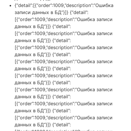
{“detail”:[{“order”:1009,”description”:”Ошибка
записи данных в БД”}]} {“detail”:
[{“order”:1009,”description”:”Ошибка записи
данных в БД”}]} {“detail”:
[{“order”:1009,”description”:”Ошибка записи
данных в БД”}]} {“detail”:
[{“order”:1009,”description”:”Ошибка записи
данных в БД”}]} {“detail”:
[{“order”:1009,”description”:”Ошибка записи
данных в БД”}]} {“detail”:
[{“order”:1009,”description”:”Ошибка записи
данных в БД”}]} {“detail”:
[{“order”:1009,”description”:”Ошибка записи
данных в БД”}]} {“detail”:
[{“order”:1009,”description”:”Ошибка записи
данных в БД”}]} {“detail”:
[{“order”:1009,”description”:”Ошибка записи
данных в БД”}]} {“detail”: