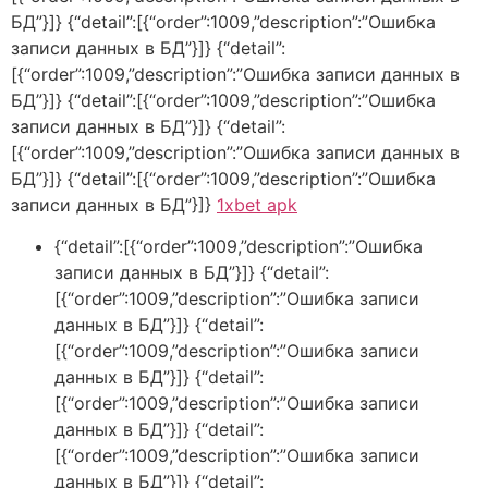
БД”}]} {“detail”:[{“order”:1009,”description”:”Ошибка
записи данных в БД”}]} {“detail”:
[{“order”:1009,”description”:”Ошибка записи данных в
БД”}]} {“detail”:[{“order”:1009,”description”:”Ошибка
записи данных в БД”}]} {“detail”:
[{“order”:1009,”description”:”Ошибка записи данных в
БД”}]} {“detail”:[{“order”:1009,”description”:”Ошибка
записи данных в БД”}]}
1xbet apk
{“detail”:[{“order”:1009,”description”:”Ошибка
записи данных в БД”}]} {“detail”:
[{“order”:1009,”description”:”Ошибка записи
данных в БД”}]} {“detail”:
[{“order”:1009,”description”:”Ошибка записи
данных в БД”}]} {“detail”:
[{“order”:1009,”description”:”Ошибка записи
данных в БД”}]} {“detail”:
[{“order”:1009,”description”:”Ошибка записи
данных в БД”}]} {“detail”: