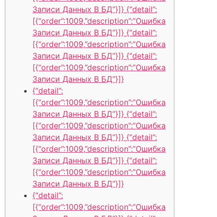
Записи Данных В БД”}]} {“detail”:
[{“order”:1009,”description”:”Ошибка
Записи Данных В БД”}]} {“detail”:
[{“order”:1009,”description”:”Ошибка
Записи Данных В БД”}]} {“detail”:
[{“order”:1009,”description”:”Ошибка
Записи Данных В БД”}]}
{“detail”:
[{“order”:1009,”description”:”Ошибка
Записи Данных В БД”}]} {“detail”:
[{“order”:1009,”description”:”Ошибка
Записи Данных В БД”}]} {“detail”:
[{“order”:1009,”description”:”Ошибка
Записи Данных В БД”}]} {“detail”:
[{“order”:1009,”description”:”Ошибка
Записи Данных В БД”}]}
{“detail”:
[{“order”:1009,”description”:”Ошибка