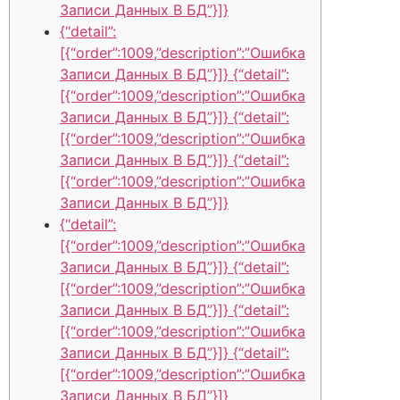
Записи Данных В БД”}]}
{“detail”:
[{“order”:1009,”description”:”Ошибка
Записи Данных В БД”}]} {“detail”:
[{“order”:1009,”description”:”Ошибка
Записи Данных В БД”}]} {“detail”:
[{“order”:1009,”description”:”Ошибка
Записи Данных В БД”}]} {“detail”:
[{“order”:1009,”description”:”Ошибка
Записи Данных В БД”}]}
{“detail”:
[{“order”:1009,”description”:”Ошибка
Записи Данных В БД”}]} {“detail”:
[{“order”:1009,”description”:”Ошибка
Записи Данных В БД”}]} {“detail”:
[{“order”:1009,”description”:”Ошибка
Записи Данных В БД”}]} {“detail”:
[{“order”:1009,”description”:”Ошибка
Записи Данных В БД”}]}