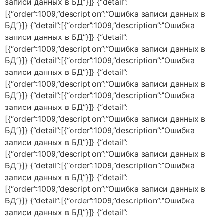
записи данных в БД”}]} {“detail”:
[{“order”:1009,”description”:”Ошибка записи данных в
БД”}]} {“detail”:[{“order”:1009,”description”:”Ошибка
записи данных в БД”}]} {“detail”:
[{“order”:1009,”description”:”Ошибка записи данных в
БД”}]} {“detail”:[{“order”:1009,”description”:”Ошибка
записи данных в БД”}]} {“detail”:
[{“order”:1009,”description”:”Ошибка записи данных в
БД”}]} {“detail”:[{“order”:1009,”description”:”Ошибка
записи данных в БД”}]} {“detail”:
[{“order”:1009,”description”:”Ошибка записи данных в
БД”}]} {“detail”:[{“order”:1009,”description”:”Ошибка
записи данных в БД”}]} {“detail”:
[{“order”:1009,”description”:”Ошибка записи данных в
БД”}]} {“detail”:[{“order”:1009,”description”:”Ошибка
записи данных в БД”}]} {“detail”:
[{“order”:1009,”description”:”Ошибка записи данных в
БД”}]} {“detail”:[{“order”:1009,”description”:”Ошибка
записи данных в БД”}]} {“detail”: