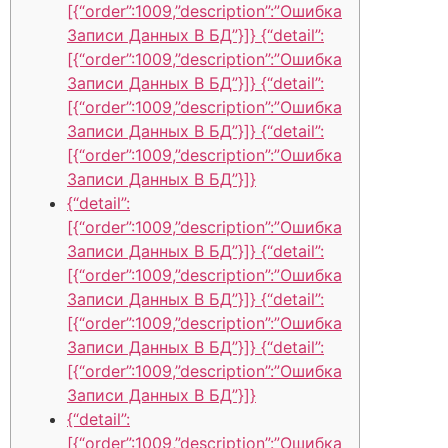
[{“order”:1009,”description”:”Ошибка
Записи Данных В БД”}]} {“detail”:
[{“order”:1009,”description”:”Ошибка
Записи Данных В БД”}]} {“detail”:
[{“order”:1009,”description”:”Ошибка
Записи Данных В БД”}]} {“detail”:
[{“order”:1009,”description”:”Ошибка
Записи Данных В БД”}]}
{“detail”:
[{“order”:1009,”description”:”Ошибка
Записи Данных В БД”}]} {“detail”:
[{“order”:1009,”description”:”Ошибка
Записи Данных В БД”}]} {“detail”:
[{“order”:1009,”description”:”Ошибка
Записи Данных В БД”}]} {“detail”:
[{“order”:1009,”description”:”Ошибка
Записи Данных В БД”}]}
{“detail”:
[{“order”:1009,”description”:”Ошибка