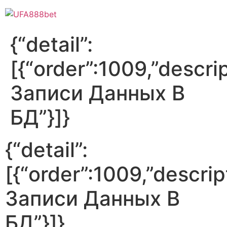
Skip
to
content
{“detail”:
[{“order”:1009,”descr
Записи Данных В
БД”}]}
{“detail”:
[{“order”:1009,”descri
Записи Данных В
БД”}]}