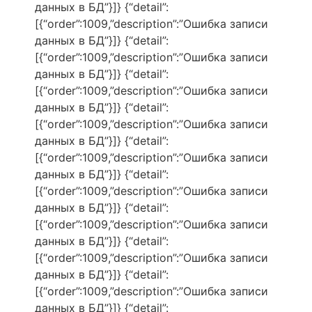
данных в БД”}]} {“detail”:
[{“order”:1009,”description”:”Ошибка записи
данных в БД”}]} {“detail”:
[{“order”:1009,”description”:”Ошибка записи
данных в БД”}]} {“detail”:
[{“order”:1009,”description”:”Ошибка записи
данных в БД”}]} {“detail”:
[{“order”:1009,”description”:”Ошибка записи
данных в БД”}]} {“detail”:
[{“order”:1009,”description”:”Ошибка записи
данных в БД”}]} {“detail”:
[{“order”:1009,”description”:”Ошибка записи
данных в БД”}]} {“detail”:
[{“order”:1009,”description”:”Ошибка записи
данных в БД”}]} {“detail”:
[{“order”:1009,”description”:”Ошибка записи
данных в БД”}]} {“detail”:
[{“order”:1009,”description”:”Ошибка записи
данных в БД”}]} {“detail”: