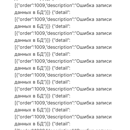
[{“order”:1009,”description”:”Ошибка записи
данных в БД”}]} {“detail”:
[{“order”:1009,”description”:”Ошибка записи
данных в БД”}]} {“detail”:
[{“order”:1009,”description”:”Ошибка записи
данных в БД”}]} {“detail”:
[{“order”:1009,”description”:”Ошибка записи
данных в БД”}]} {“detail”:
[{“order”:1009,”description”:”Ошибка записи
данных в БД”}]} {“detail”:
[{“order”:1009,”description”:”Ошибка записи
данных в БД”}]} {“detail”:
[{“order”:1009,”description”:”Ошибка записи
данных в БД”}]} {“detail”:
[{“order”:1009,”description”:”Ошибка записи
данных в БД”}]} {“detail”:
[{“order”:1009,”description”:”Ошибка записи
данных в БД”}]} {“detail”: