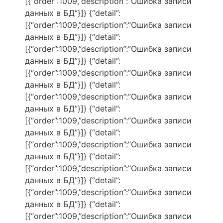
[{“order”:1009,”description”:”Ошибка записи
данных в БД”}]} {“detail”:
[{“order”:1009,”description”:”Ошибка записи
данных в БД”}]} {“detail”:
[{“order”:1009,”description”:”Ошибка записи
данных в БД”}]} {“detail”:
[{“order”:1009,”description”:”Ошибка записи
данных в БД”}]} {“detail”:
[{“order”:1009,”description”:”Ошибка записи
данных в БД”}]} {“detail”:
[{“order”:1009,”description”:”Ошибка записи
данных в БД”}]} {“detail”:
[{“order”:1009,”description”:”Ошибка записи
данных в БД”}]} {“detail”:
[{“order”:1009,”description”:”Ошибка записи
данных в БД”}]} {“detail”:
[{“order”:1009,”description”:”Ошибка записи
данных в БД”}]} {“detail”:
[{“order”:1009,”description”:”Ошибка записи