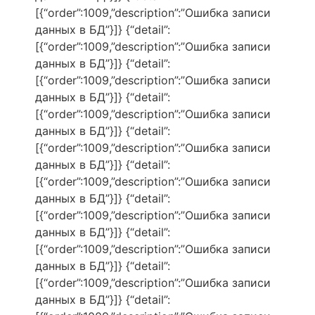
[{“order”:1009,”description”:”Ошибка записи
данных в БД”}]} {“detail”:
[{“order”:1009,”description”:”Ошибка записи
данных в БД”}]} {“detail”:
[{“order”:1009,”description”:”Ошибка записи
данных в БД”}]} {“detail”:
[{“order”:1009,”description”:”Ошибка записи
данных в БД”}]} {“detail”:
[{“order”:1009,”description”:”Ошибка записи
данных в БД”}]} {“detail”:
[{“order”:1009,”description”:”Ошибка записи
данных в БД”}]} {“detail”:
[{“order”:1009,”description”:”Ошибка записи
данных в БД”}]} {“detail”:
[{“order”:1009,”description”:”Ошибка записи
данных в БД”}]} {“detail”:
[{“order”:1009,”description”:”Ошибка записи
данных в БД”}]} {“detail”: