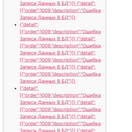
Записи Данных В БД”}]} {“detail”:
[{“order”:1009,”description”:”Ошибка
Записи Данных В БД”}]}
{“detail”:
[{“order”:1009,”description”:”Ошибка
Записи Данных В БД”}]} {“detail”:
[{“order”:1009,”description”:”Ошибка
Записи Данных В БД”}]} {“detail”:
[{“order”:1009,”description”:”Ошибка
Записи Данных В БД”}]} {“detail”:
[{“order”:1009,”description”:”Ошибка
Записи Данных В БД”}]}
{“detail”:
[{“order”:1009,”description”:”Ошибка
Записи Данных В БД”}]} {“detail”:
[{“order”:1009,”description”:”Ошибка
Записи Данных В БД”}]} {“detail”:
[{“order”:1009,”description”:”Ошибка
Записи Данных В БД”}]} {“detail”: