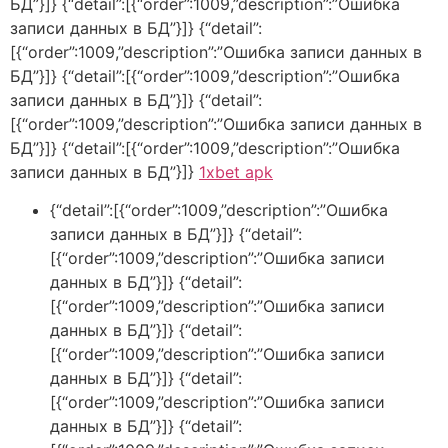
БД”}]} {“detail”:[{“order”:1009,”description”:”Ошибка
записи данных в БД”}]} {“detail”:
[{“order”:1009,”description”:”Ошибка записи данных в
БД”}]} {“detail”:[{“order”:1009,”description”:”Ошибка
записи данных в БД”}]} {“detail”:
[{“order”:1009,”description”:”Ошибка записи данных в
БД”}]} {“detail”:[{“order”:1009,”description”:”Ошибка
записи данных в БД”}]}
1xbet apk
{“detail”:[{“order”:1009,”description”:”Ошибка
записи данных в БД”}]} {“detail”:
[{“order”:1009,”description”:”Ошибка записи
данных в БД”}]} {“detail”:
[{“order”:1009,”description”:”Ошибка записи
данных в БД”}]} {“detail”:
[{“order”:1009,”description”:”Ошибка записи
данных в БД”}]} {“detail”:
[{“order”:1009,”description”:”Ошибка записи
данных в БД”}]} {“detail”: