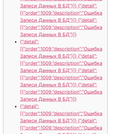
Записи Данных В БД”}]} {“detail”:
[{“order”:1009,”description”:”Ошибка
Записи Данных В БД”}]} {“detail”:
[{“order”:1009,”description”:”Ошибка
Записи Данных В БД”}]}
{“detail”:
[{“order”:1009,”description”:”Ошибка
Записи Данных В БД”}]} {“detail”:
[{“order”:1009,”description”:”Ошибка
Записи Данных В БД”}]} {“detail”:
[{“order”:1009,”description”:”Ошибка
Записи Данных В БД”}]} {“detail”:
[{“order”:1009,”description”:”Ошибка
Записи Данных В БД”}]}
{“detail”:
[{“order”:1009,”description”:”Ошибка
Записи Данных В БД”}]} {“detail”:
[{“order”:1009,”description”:”Ошибка