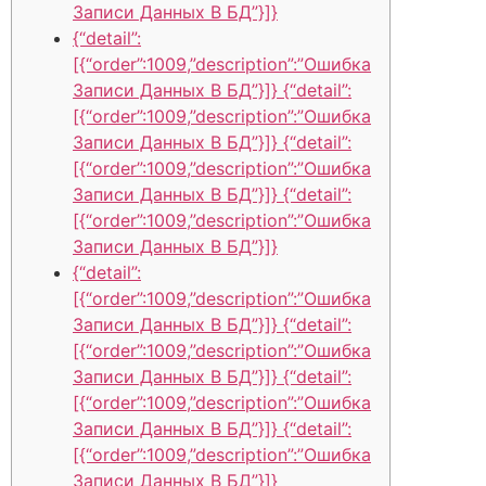
Записи Данных В БД”}]}
{“detail”:
[{“order”:1009,”description”:”Ошибка
Записи Данных В БД”}]} {“detail”:
[{“order”:1009,”description”:”Ошибка
Записи Данных В БД”}]} {“detail”:
[{“order”:1009,”description”:”Ошибка
Записи Данных В БД”}]} {“detail”:
[{“order”:1009,”description”:”Ошибка
Записи Данных В БД”}]}
{“detail”:
[{“order”:1009,”description”:”Ошибка
Записи Данных В БД”}]} {“detail”:
[{“order”:1009,”description”:”Ошибка
Записи Данных В БД”}]} {“detail”:
[{“order”:1009,”description”:”Ошибка
Записи Данных В БД”}]} {“detail”:
[{“order”:1009,”description”:”Ошибка
Записи Данных В БД”}]}