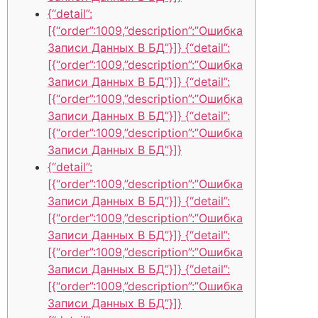
{“detail”:
[{“order”:1009,”description”:”Ошибка
Записи Данных В БД”}]} {“detail”:
[{“order”:1009,”description”:”Ошибка
Записи Данных В БД”}]} {“detail”:
[{“order”:1009,”description”:”Ошибка
Записи Данных В БД”}]} {“detail”:
[{“order”:1009,”description”:”Ошибка
Записи Данных В БД”}]}
{“detail”:
[{“order”:1009,”description”:”Ошибка
Записи Данных В БД”}]} {“detail”:
[{“order”:1009,”description”:”Ошибка
Записи Данных В БД”}]} {“detail”:
[{“order”:1009,”description”:”Ошибка
Записи Данных В БД”}]} {“detail”:
[{“order”:1009,”description”:”Ошибка
Записи Данных В БД”}]}