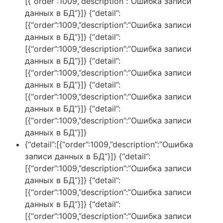
[{“order”:1009,”description”:”Ошибка записи
данных в БД”}]} {“detail”:
[{“order”:1009,”description”:”Ошибка записи
данных в БД”}]} {“detail”:
[{“order”:1009,”description”:”Ошибка записи
данных в БД”}]} {“detail”:
[{“order”:1009,”description”:”Ошибка записи
данных в БД”}]} {“detail”:
[{“order”:1009,”description”:”Ошибка записи
данных в БД”}]} {“detail”:
[{“order”:1009,”description”:”Ошибка записи
данных в БД”}]}
{“detail”:[{“order”:1009,”description”:”Ошибка
записи данных в БД”}]} {“detail”:
[{“order”:1009,”description”:”Ошибка записи
данных в БД”}]} {“detail”:
[{“order”:1009,”description”:”Ошибка записи
данных в БД”}]} {“detail”:
[{“order”:1009,”description”:”Ошибка записи