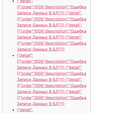
{“detail”:
[{“order”:1009,”description”:”Ошибка
Записи Данных В БД”}]} {“detail”:
[{“order”:1009,”description”:”Ошибка
Записи Данных В БД”}]} {“detail”:
[{“order”:1009,”description”:”Ошибка
Записи Данных В БД”}]} {“detail”:
[{“order”:1009,”description”:”Ошибка
Записи Данных В БД”}]}
{“detail”:
[{“order”:1009,”description”:”Ошибка
Записи Данных В БД”}]} {“detail”:
[{“order”:1009,”description”:”Ошибка
Записи Данных В БД”}]} {“detail”:
[{“order”:1009,”description”:”Ошибка
Записи Данных В БД”}]} {“detail”:
[{“order”:1009,”description”:”Ошибка
Записи Данных В БД”}]}
{“detail”: