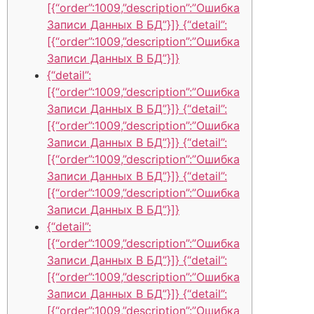
[{“order”:1009,”description”:”Ошибка
Записи Данных В БД”}]} {“detail”:
[{“order”:1009,”description”:”Ошибка
Записи Данных В БД”}]}
{“detail”:
[{“order”:1009,”description”:”Ошибка
Записи Данных В БД”}]} {“detail”:
[{“order”:1009,”description”:”Ошибка
Записи Данных В БД”}]} {“detail”:
[{“order”:1009,”description”:”Ошибка
Записи Данных В БД”}]} {“detail”:
[{“order”:1009,”description”:”Ошибка
Записи Данных В БД”}]}
{“detail”:
[{“order”:1009,”description”:”Ошибка
Записи Данных В БД”}]} {“detail”:
[{“order”:1009,”description”:”Ошибка
Записи Данных В БД”}]} {“detail”:
[{“order”:1009,”description”:”Ошибка