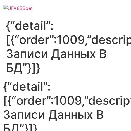
Skip
to
content
{“detail”:
[{“order”:1009,”descr
Записи Данных В
БД”}]}
{“detail”:
[{“order”:1009,”descri
Записи Данных В
БД”}]}