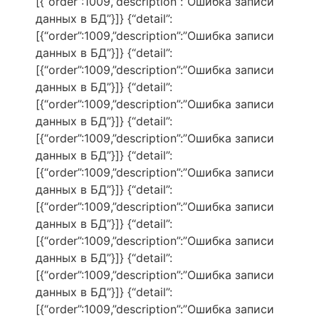
[{“order”:1009,”description”:”Ошибка записи
данных в БД”}]} {“detail”:
[{“order”:1009,”description”:”Ошибка записи
данных в БД”}]} {“detail”:
[{“order”:1009,”description”:”Ошибка записи
данных в БД”}]} {“detail”:
[{“order”:1009,”description”:”Ошибка записи
данных в БД”}]} {“detail”:
[{“order”:1009,”description”:”Ошибка записи
данных в БД”}]} {“detail”:
[{“order”:1009,”description”:”Ошибка записи
данных в БД”}]} {“detail”:
[{“order”:1009,”description”:”Ошибка записи
данных в БД”}]} {“detail”:
[{“order”:1009,”description”:”Ошибка записи
данных в БД”}]} {“detail”:
[{“order”:1009,”description”:”Ошибка записи
данных в БД”}]} {“detail”:
[{“order”:1009,”description”:”Ошибка записи