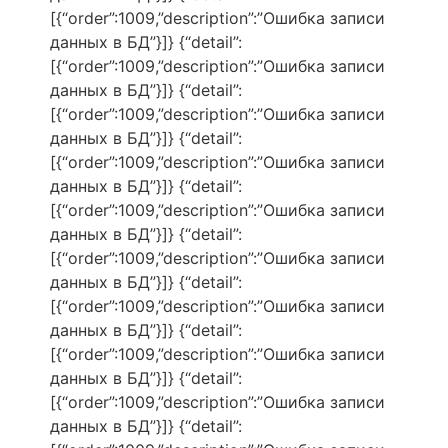
[{“order”:1009,”description”:”Ошибка записи
данных в БД”}]} {“detail”:
[{“order”:1009,”description”:”Ошибка записи
данных в БД”}]} {“detail”:
[{“order”:1009,”description”:”Ошибка записи
данных в БД”}]} {“detail”:
[{“order”:1009,”description”:”Ошибка записи
данных в БД”}]} {“detail”:
[{“order”:1009,”description”:”Ошибка записи
данных в БД”}]} {“detail”:
[{“order”:1009,”description”:”Ошибка записи
данных в БД”}]} {“detail”:
[{“order”:1009,”description”:”Ошибка записи
данных в БД”}]} {“detail”:
[{“order”:1009,”description”:”Ошибка записи
данных в БД”}]} {“detail”:
[{“order”:1009,”description”:”Ошибка записи
данных в БД”}]} {“detail”: