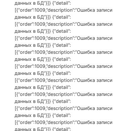
данных в БД”}]} {“detail”:
[{“order”:1009,”description”:”Ошибка записи
данных в БД”}]} {“detail”:
[{“order”:1009,”description”:”Ошибка записи
данных в БД”}]} {“detail”:
[{“order”:1009,”description”:”Ошибка записи
данных в БД”}]} {“detail”:
[{“order”:1009,”description”:”Ошибка записи
данных в БД”}]} {“detail”:
[{“order”:1009,”description”:”Ошибка записи
данных в БД”}]} {“detail”:
[{“order”:1009,”description”:”Ошибка записи
данных в БД”}]} {“detail”:
[{“order”:1009,”description”:”Ошибка записи
данных в БД”}]} {“detail”:
[{“order”:1009,”description”:”Ошибка записи
данных в БД”}]} {“detail”:
[{“order”:1009,”description”:”Ошибка записи
данных в БД”}]} {“detail”: