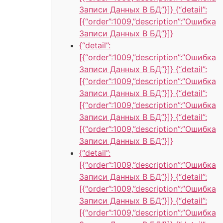
Записи Данных В БД”}]} {“detail”:
[{“order”:1009,”description”:”Ошибка
Записи Данных В БД”}]}
{“detail”:
[{“order”:1009,”description”:”Ошибка
Записи Данных В БД”}]} {“detail”:
[{“order”:1009,”description”:”Ошибка
Записи Данных В БД”}]} {“detail”:
[{“order”:1009,”description”:”Ошибка
Записи Данных В БД”}]} {“detail”:
[{“order”:1009,”description”:”Ошибка
Записи Данных В БД”}]}
{“detail”:
[{“order”:1009,”description”:”Ошибка
Записи Данных В БД”}]} {“detail”:
[{“order”:1009,”description”:”Ошибка
Записи Данных В БД”}]} {“detail”:
[{“order”:1009,”description”:”Ошибка