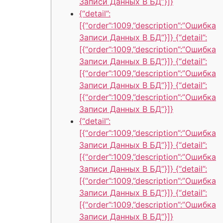
Записи Данных В БД”}]}
{“detail”:
[{“order”:1009,”description”:”Ошибка
Записи Данных В БД”}]} {“detail”:
[{“order”:1009,”description”:”Ошибка
Записи Данных В БД”}]} {“detail”:
[{“order”:1009,”description”:”Ошибка
Записи Данных В БД”}]} {“detail”:
[{“order”:1009,”description”:”Ошибка
Записи Данных В БД”}]}
{“detail”:
[{“order”:1009,”description”:”Ошибка
Записи Данных В БД”}]} {“detail”:
[{“order”:1009,”description”:”Ошибка
Записи Данных В БД”}]} {“detail”:
[{“order”:1009,”description”:”Ошибка
Записи Данных В БД”}]} {“detail”:
[{“order”:1009,”description”:”Ошибка
Записи Данных В БД”}]}