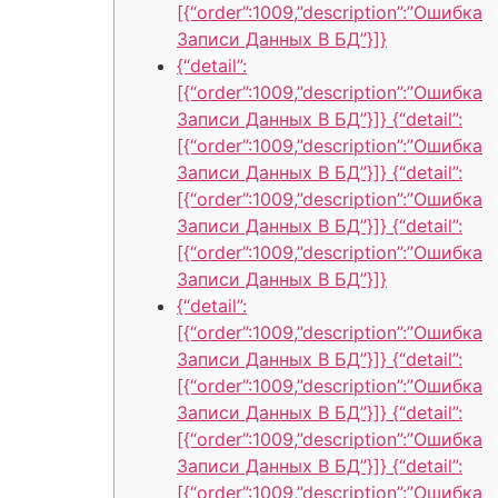
[{“order”:1009,”description”:”Ошибка
Записи Данных В БД”}]}
{“detail”:
[{“order”:1009,”description”:”Ошибка
Записи Данных В БД”}]} {“detail”:
[{“order”:1009,”description”:”Ошибка
Записи Данных В БД”}]} {“detail”:
[{“order”:1009,”description”:”Ошибка
Записи Данных В БД”}]} {“detail”:
[{“order”:1009,”description”:”Ошибка
Записи Данных В БД”}]}
{“detail”:
[{“order”:1009,”description”:”Ошибка
Записи Данных В БД”}]} {“detail”:
[{“order”:1009,”description”:”Ошибка
Записи Данных В БД”}]} {“detail”:
[{“order”:1009,”description”:”Ошибка
Записи Данных В БД”}]} {“detail”:
[{“order”:1009,”description”:”Ошибка