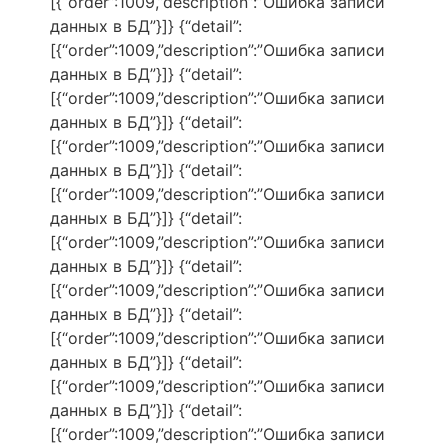
[{“order”:1009,”description”:”Ошибка записи
данных в БД”}]} {“detail”:
[{“order”:1009,”description”:”Ошибка записи
данных в БД”}]} {“detail”:
[{“order”:1009,”description”:”Ошибка записи
данных в БД”}]} {“detail”:
[{“order”:1009,”description”:”Ошибка записи
данных в БД”}]} {“detail”:
[{“order”:1009,”description”:”Ошибка записи
данных в БД”}]} {“detail”:
[{“order”:1009,”description”:”Ошибка записи
данных в БД”}]} {“detail”:
[{“order”:1009,”description”:”Ошибка записи
данных в БД”}]} {“detail”:
[{“order”:1009,”description”:”Ошибка записи
данных в БД”}]} {“detail”:
[{“order”:1009,”description”:”Ошибка записи
данных в БД”}]} {“detail”:
[{“order”:1009,”description”:”Ошибка записи