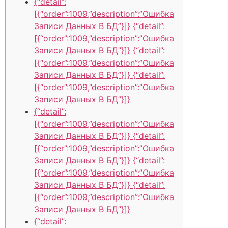
{“detail”:
[{“order”:1009,”description”:”Ошибка
Записи Данных В БД”}]} {“detail”:
[{“order”:1009,”description”:”Ошибка
Записи Данных В БД”}]} {“detail”:
[{“order”:1009,”description”:”Ошибка
Записи Данных В БД”}]} {“detail”:
[{“order”:1009,”description”:”Ошибка
Записи Данных В БД”}]}
{“detail”:
[{“order”:1009,”description”:”Ошибка
Записи Данных В БД”}]} {“detail”:
[{“order”:1009,”description”:”Ошибка
Записи Данных В БД”}]} {“detail”:
[{“order”:1009,”description”:”Ошибка
Записи Данных В БД”}]} {“detail”:
[{“order”:1009,”description”:”Ошибка
Записи Данных В БД”}]}
{“detail”: