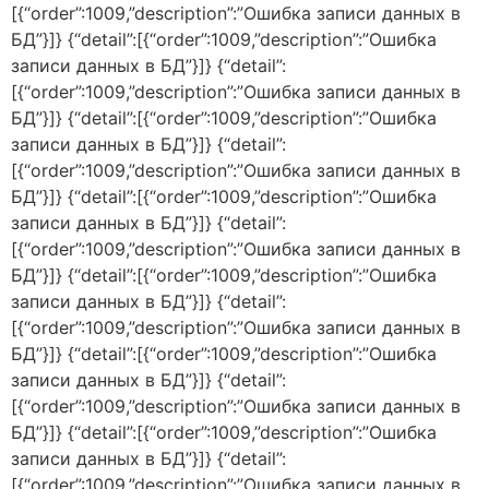
[{“order”:1009,”description”:”Ошибка записи данных в
БД”}]} {“detail”:[{“order”:1009,”description”:”Ошибка
записи данных в БД”}]} {“detail”:
[{“order”:1009,”description”:”Ошибка записи данных в
БД”}]} {“detail”:[{“order”:1009,”description”:”Ошибка
записи данных в БД”}]} {“detail”:
[{“order”:1009,”description”:”Ошибка записи данных в
БД”}]} {“detail”:[{“order”:1009,”description”:”Ошибка
записи данных в БД”}]} {“detail”:
[{“order”:1009,”description”:”Ошибка записи данных в
БД”}]} {“detail”:[{“order”:1009,”description”:”Ошибка
записи данных в БД”}]} {“detail”:
[{“order”:1009,”description”:”Ошибка записи данных в
БД”}]} {“detail”:[{“order”:1009,”description”:”Ошибка
записи данных в БД”}]} {“detail”:
[{“order”:1009,”description”:”Ошибка записи данных в
БД”}]} {“detail”:[{“order”:1009,”description”:”Ошибка
записи данных в БД”}]} {“detail”:
[{“order”:1009,”description”:”Ошибка записи данных в