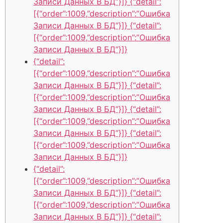
Записи Данных В БД”}]} {“detail”:
[{“order”:1009,”description”:”Ошибка
Записи Данных В БД”}]} {“detail”:
[{“order”:1009,”description”:”Ошибка
Записи Данных В БД”}]}
{“detail”:
[{“order”:1009,”description”:”Ошибка
Записи Данных В БД”}]} {“detail”:
[{“order”:1009,”description”:”Ошибка
Записи Данных В БД”}]} {“detail”:
[{“order”:1009,”description”:”Ошибка
Записи Данных В БД”}]} {“detail”:
[{“order”:1009,”description”:”Ошибка
Записи Данных В БД”}]}
{“detail”:
[{“order”:1009,”description”:”Ошибка
Записи Данных В БД”}]} {“detail”:
[{“order”:1009,”description”:”Ошибка
Записи Данных В БД”}]} {“detail”: