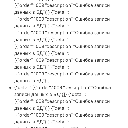
[{“order”:1009,”description”:”Ошибка записи
данных в БД”}]} {“detail”:
[{“order”:1009,”description”:”Ошибка записи
данных в БД”}]} {“detail”:
[{“order”:1009,”description”:”Ошибка записи
данных в БД”}]} {“detail”:
[{“order”:1009,”description”:”Ошибка записи
данных в БД”}]} {“detail”:
[{“order”:1009,”description”:”Ошибка записи
данных в БД”}]} {“detail”:
[{“order”:1009,”description”:”Ошибка записи
данных в БД”}]}
{“detail”:[{“order”:1009,”description”:”Ошибка
записи данных в БД”}]} {“detail”:
[{“order”:1009,”description”:”Ошибка записи
данных в БД”}]} {“detail”:
[{“order”:1009,”description”:”Ошибка записи
данных в БД”}]} {“detail”: