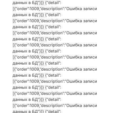
данных в БД”}]} {“detail”:
[{“order”:1009,”description”:”Ошибка записи
данных в БД”}]} {“detail”:
[{“order”:1009,”description”:”Ошибка записи
данных в БД”}]} {“detail”:
[{“order”:1009,”description”:”Ошибка записи
данных в БД”}]} {“detail”:
[{“order”:1009,”description”:”Ошибка записи
данных в БД”}]} {“detail”:
[{“order”:1009,”description”:”Ошибка записи
данных в БД”}]} {“detail”:
[{“order”:1009,”description”:”Ошибка записи
данных в БД”}]} {“detail”:
[{“order”:1009,”description”:”Ошибка записи
данных в БД”}]} {“detail”:
[{“order”:1009,”description”:”Ошибка записи
данных в БД”}]} {“detail”:
[{“order”:1009,”description”:”Ошибка записи
данных в БД”}]} {“detail”: