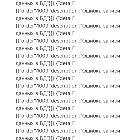
данных в БД”}]} {“detail”:
[{“order”:1009,”description”:”Ошибка записи
данных в БД”}]} {“detail”:
[{“order”:1009,”description”:”Ошибка записи
данных в БД”}]} {“detail”:
[{“order”:1009,”description”:”Ошибка записи
данных в БД”}]} {“detail”:
[{“order”:1009,”description”:”Ошибка записи
данных в БД”}]} {“detail”:
[{“order”:1009,”description”:”Ошибка записи
данных в БД”}]} {“detail”:
[{“order”:1009,”description”:”Ошибка записи
данных в БД”}]} {“detail”:
[{“order”:1009,”description”:”Ошибка записи
данных в БД”}]} {“detail”:
[{“order”:1009,”description”:”Ошибка записи
данных в БД”}]} {“detail”:
[{“order”:1009,”description”:”Ошибка записи
данных в БД”}]} {“detail”: