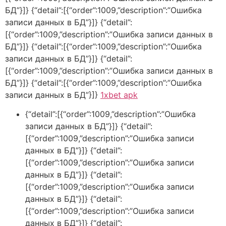
БД”}]} {“detail”:[{“order”:1009,”description”:”Ошибка
записи данных в БД”}]} {“detail”:
[{“order”:1009,”description”:”Ошибка записи данных в
БД”}]} {“detail”:[{“order”:1009,”description”:”Ошибка
записи данных в БД”}]} {“detail”:
[{“order”:1009,”description”:”Ошибка записи данных в
БД”}]} {“detail”:[{“order”:1009,”description”:”Ошибка
записи данных в БД”}]}
1xbet apk
{“detail”:[{“order”:1009,”description”:”Ошибка
записи данных в БД”}]} {“detail”:
[{“order”:1009,”description”:”Ошибка записи
данных в БД”}]} {“detail”:
[{“order”:1009,”description”:”Ошибка записи
данных в БД”}]} {“detail”:
[{“order”:1009,”description”:”Ошибка записи
данных в БД”}]} {“detail”:
[{“order”:1009,”description”:”Ошибка записи
данных в БД”}]} {“detail”: