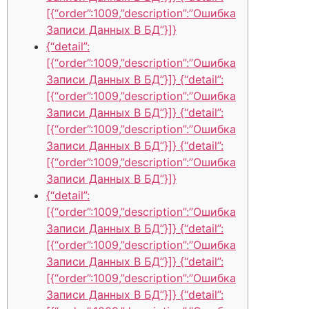
[{“order”:1009,”description”:”Ошибка
Записи Данных В БД”}]}
{“detail”:
[{“order”:1009,”description”:”Ошибка
Записи Данных В БД”}]} {“detail”:
[{“order”:1009,”description”:”Ошибка
Записи Данных В БД”}]} {“detail”:
[{“order”:1009,”description”:”Ошибка
Записи Данных В БД”}]} {“detail”:
[{“order”:1009,”description”:”Ошибка
Записи Данных В БД”}]}
{“detail”:
[{“order”:1009,”description”:”Ошибка
Записи Данных В БД”}]} {“detail”:
[{“order”:1009,”description”:”Ошибка
Записи Данных В БД”}]} {“detail”:
[{“order”:1009,”description”:”Ошибка
Записи Данных В БД”}]} {“detail”: