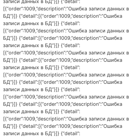
записи данных в БД”}]} {“detail”:
[{“order”:1009,”description”:”Ошибка записи данных в
БД”}]} {“detail”:[{“order”:1009,”description”:”Ошибка
записи данных в БД”}]} {“detail”:
[{“order”:1009,”description”:”Ошибка записи данных в
БД”}]} {“detail”:[{“order”:1009,”description”:”Ошибка
записи данных в БД”}]} {“detail”:
[{“order”:1009,”description”:”Ошибка записи данных в
БД”}]} {“detail”:[{“order”:1009,”description”:”Ошибка
записи данных в БД”}]} {“detail”:
[{“order”:1009,”description”:”Ошибка записи данных в
БД”}]} {“detail”:[{“order”:1009,”description”:”Ошибка
записи данных в БД”}]} {“detail”:
[{“order”:1009,”description”:”Ошибка записи данных в
БД”}]} {“detail”:[{“order”:1009,”description”:”Ошибка
записи данных в БД”}]} {“detail”:
[{“order”:1009,”description”:”Ошибка записи данных в
БД”}]} {“detail”:[{“order”:1009,”description”:”Ошибка
записи данных в БД”}]} {“detail”: