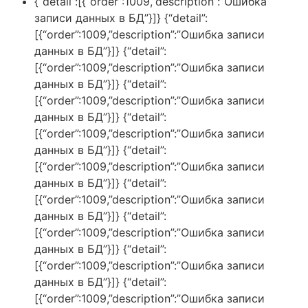
{“detail”:[{“order”:1009,”description”:”Ошибка
записи данных в БД”}]} {“detail”:
[{“order”:1009,”description”:”Ошибка записи
данных в БД”}]} {“detail”:
[{“order”:1009,”description”:”Ошибка записи
данных в БД”}]} {“detail”:
[{“order”:1009,”description”:”Ошибка записи
данных в БД”}]} {“detail”:
[{“order”:1009,”description”:”Ошибка записи
данных в БД”}]} {“detail”:
[{“order”:1009,”description”:”Ошибка записи
данных в БД”}]} {“detail”:
[{“order”:1009,”description”:”Ошибка записи
данных в БД”}]} {“detail”:
[{“order”:1009,”description”:”Ошибка записи
данных в БД”}]} {“detail”:
[{“order”:1009,”description”:”Ошибка записи
данных в БД”}]} {“detail”:
[{“order”:1009,”description”:”Ошибка записи