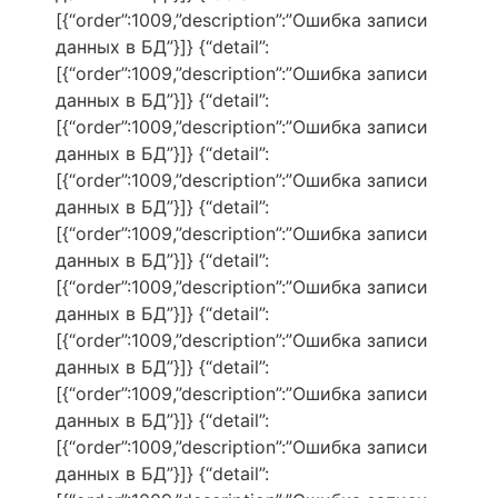
[{“order”:1009,”description”:”Ошибка записи
данных в БД”}]} {“detail”:
[{“order”:1009,”description”:”Ошибка записи
данных в БД”}]} {“detail”:
[{“order”:1009,”description”:”Ошибка записи
данных в БД”}]} {“detail”:
[{“order”:1009,”description”:”Ошибка записи
данных в БД”}]} {“detail”:
[{“order”:1009,”description”:”Ошибка записи
данных в БД”}]} {“detail”:
[{“order”:1009,”description”:”Ошибка записи
данных в БД”}]} {“detail”:
[{“order”:1009,”description”:”Ошибка записи
данных в БД”}]} {“detail”:
[{“order”:1009,”description”:”Ошибка записи
данных в БД”}]} {“detail”:
[{“order”:1009,”description”:”Ошибка записи
данных в БД”}]} {“detail”: