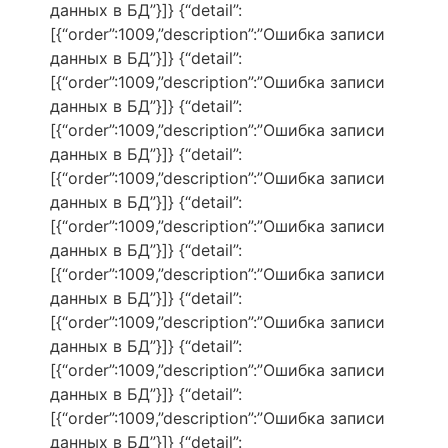
данных в БД”}]} {“detail”:
[{“order”:1009,”description”:”Ошибка записи
данных в БД”}]} {“detail”:
[{“order”:1009,”description”:”Ошибка записи
данных в БД”}]} {“detail”:
[{“order”:1009,”description”:”Ошибка записи
данных в БД”}]} {“detail”:
[{“order”:1009,”description”:”Ошибка записи
данных в БД”}]} {“detail”:
[{“order”:1009,”description”:”Ошибка записи
данных в БД”}]} {“detail”:
[{“order”:1009,”description”:”Ошибка записи
данных в БД”}]} {“detail”:
[{“order”:1009,”description”:”Ошибка записи
данных в БД”}]} {“detail”:
[{“order”:1009,”description”:”Ошибка записи
данных в БД”}]} {“detail”:
[{“order”:1009,”description”:”Ошибка записи
данных в БД”}]} {“detail”: