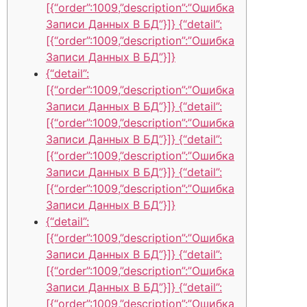
[{“order”:1009,”description”:”Ошибка
Записи Данных В БД”}]} {“detail”:
[{“order”:1009,”description”:”Ошибка
Записи Данных В БД”}]}
{“detail”:
[{“order”:1009,”description”:”Ошибка
Записи Данных В БД”}]} {“detail”:
[{“order”:1009,”description”:”Ошибка
Записи Данных В БД”}]} {“detail”:
[{“order”:1009,”description”:”Ошибка
Записи Данных В БД”}]} {“detail”:
[{“order”:1009,”description”:”Ошибка
Записи Данных В БД”}]}
{“detail”:
[{“order”:1009,”description”:”Ошибка
Записи Данных В БД”}]} {“detail”:
[{“order”:1009,”description”:”Ошибка
Записи Данных В БД”}]} {“detail”:
[{“order”:1009,”description”:”Ошибка