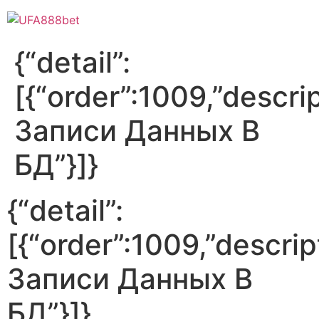
Skip
to
content
{“detail”:
[{“order”:1009,”descr
Записи Данных В
БД”}]}
{“detail”:
[{“order”:1009,”descri
Записи Данных В
БД”}]}