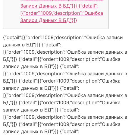
Записи Данных В БД”}]} {“detail”:
[{“order”:1009,”description”:”Ошибка
Записи Данных В БД”}]}
{“detail”:[{“order”:1009,”description”:”Ошибка записи
данных в БД”}]} {“detail”:
[{“order”:1009,”description”:”Ошибка записи данных в
БД”}]} {“detail”:[{“order”:1009,”description”:”Ошибка
записи данных в БД”}]} {“detail”:
[{“order”:1009,”description”:”Ошибка записи данных в
БД”}]} {“detail”:[{“order”:1009,”description”:”Ошибка
записи данных в БД”}]} {“detail”:
[{“order”:1009,”description”:”Ошибка записи данных в
БД”}]} {“detail”:[{“order”:1009,”description”:”Ошибка
записи данных в БД”}]} {“detail”:
[{“order”:1009,”description”:”Ошибка записи данных в
БД”}]} {“detail”:[{“order”:1009,”description”:”Ошибка
записи данных в БД”}]} {“detail”: