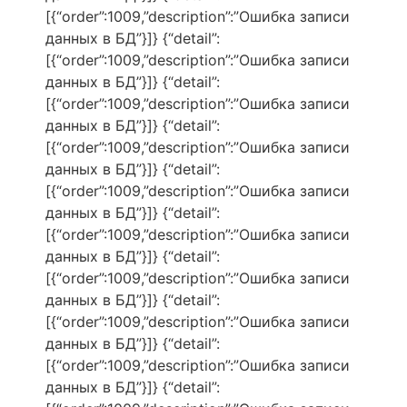
[{“order”:1009,”description”:”Ошибка записи
данных в БД”}]} {“detail”:
[{“order”:1009,”description”:”Ошибка записи
данных в БД”}]} {“detail”:
[{“order”:1009,”description”:”Ошибка записи
данных в БД”}]} {“detail”:
[{“order”:1009,”description”:”Ошибка записи
данных в БД”}]} {“detail”:
[{“order”:1009,”description”:”Ошибка записи
данных в БД”}]} {“detail”:
[{“order”:1009,”description”:”Ошибка записи
данных в БД”}]} {“detail”:
[{“order”:1009,”description”:”Ошибка записи
данных в БД”}]} {“detail”:
[{“order”:1009,”description”:”Ошибка записи
данных в БД”}]} {“detail”:
[{“order”:1009,”description”:”Ошибка записи
данных в БД”}]} {“detail”: