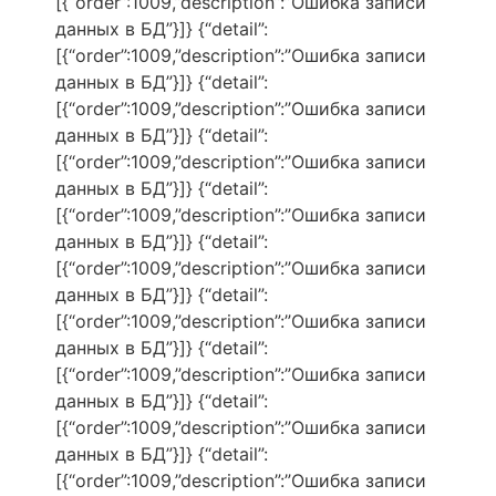
[{“order”:1009,”description”:”Ошибка записи
данных в БД”}]} {“detail”:
[{“order”:1009,”description”:”Ошибка записи
данных в БД”}]} {“detail”:
[{“order”:1009,”description”:”Ошибка записи
данных в БД”}]} {“detail”:
[{“order”:1009,”description”:”Ошибка записи
данных в БД”}]} {“detail”:
[{“order”:1009,”description”:”Ошибка записи
данных в БД”}]} {“detail”:
[{“order”:1009,”description”:”Ошибка записи
данных в БД”}]} {“detail”:
[{“order”:1009,”description”:”Ошибка записи
данных в БД”}]} {“detail”:
[{“order”:1009,”description”:”Ошибка записи
данных в БД”}]} {“detail”:
[{“order”:1009,”description”:”Ошибка записи
данных в БД”}]} {“detail”:
[{“order”:1009,”description”:”Ошибка записи