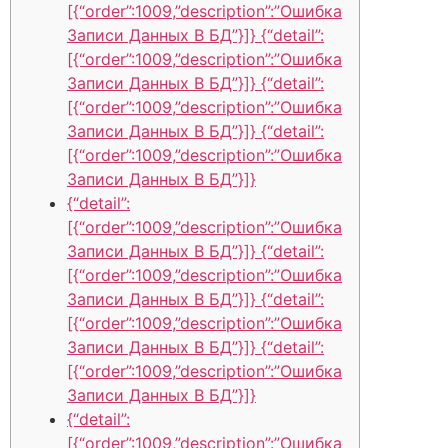
[{“order”:1009,”description”:”Ошибка
Записи Данных В БД”}]} {“detail”:
[{“order”:1009,”description”:”Ошибка
Записи Данных В БД”}]} {“detail”:
[{“order”:1009,”description”:”Ошибка
Записи Данных В БД”}]} {“detail”:
[{“order”:1009,”description”:”Ошибка
Записи Данных В БД”}]}
{“detail”:
[{“order”:1009,”description”:”Ошибка
Записи Данных В БД”}]} {“detail”:
[{“order”:1009,”description”:”Ошибка
Записи Данных В БД”}]} {“detail”:
[{“order”:1009,”description”:”Ошибка
Записи Данных В БД”}]} {“detail”:
[{“order”:1009,”description”:”Ошибка
Записи Данных В БД”}]}
{“detail”:
[{“order”:1009,”description”:”Ошибка