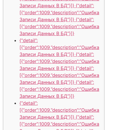
Записи Данных В БД”}]} {“detail”:
[{“order”:1009,”description”:”Ошибка
Записи Данных В БД”}]} {“detail”:
[{“order”:1009,”description”:”Ошибка
Записи Данных В БД”}]}
{“detail”:
[{“order”:1009,”description”:”Ошибка
Записи Данных В БД”}]} {“detail”:
[{“order”:1009,”description”:”Ошибка
Записи Данных В БД”}]} {“detail”:
[{“order”:1009,”description”:”Ошибка
Записи Данных В БД”}]} {“detail”:
[{“order”:1009,”description”:”Ошибка
Записи Данных В БД”}]}
{“detail”:
[{“order”:1009,”description”:”Ошибка
Записи Данных В БД”}]} {“detail”:
[{“order”:1009,”description”:”Ошибка