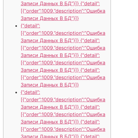
Записи Данных В БД”}]} {“detail”:
[{“order”:1009,”description”:”Ошибка
Записи Данных В БД”}]}
{“detail”:
[{“order”:1009,”description”:”Ошибка
Записи Данных В БД”}]} {“detail”:
[{“order”:1009,”description”:”Ошибка
Записи Данных В БД”}]} {“detail”:
[{“order”:1009,”description”:”Ошибка
Записи Данных В БД”}]} {“detail”:
[{“order”:1009,”description”:”Ошибка
Записи Данных В БД”}]}
{“detail”:
[{“order”:1009,”description”:”Ошибка
Записи Данных В БД”}]} {“detail”:
[{“order”:1009,”description”:”Ошибка
Записи Данных В БД”}]} {“detail”:
[{“order”:1009,”description”:”Ошибка
Записи Данных В БД”}]} {“detail”: