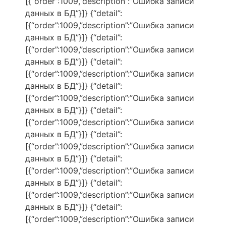
[{“order”:1009,”description”:”Ошибка записи
данных в БД”}]} {“detail”:
[{“order”:1009,”description”:”Ошибка записи
данных в БД”}]} {“detail”:
[{“order”:1009,”description”:”Ошибка записи
данных в БД”}]} {“detail”:
[{“order”:1009,”description”:”Ошибка записи
данных в БД”}]} {“detail”:
[{“order”:1009,”description”:”Ошибка записи
данных в БД”}]} {“detail”:
[{“order”:1009,”description”:”Ошибка записи
данных в БД”}]} {“detail”:
[{“order”:1009,”description”:”Ошибка записи
данных в БД”}]} {“detail”:
[{“order”:1009,”description”:”Ошибка записи
данных в БД”}]} {“detail”:
[{“order”:1009,”description”:”Ошибка записи
данных в БД”}]} {“detail”:
[{“order”:1009,”description”:”Ошибка записи