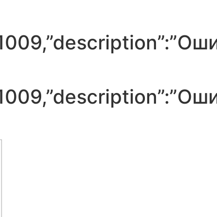
r”:1009,”description”:”О
r”:1009,”description”:”О