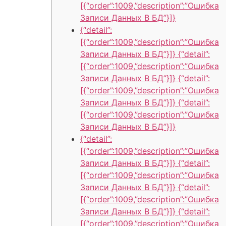
[{“order”:1009,”description”:”Ошибка
Записи Данных В БД”}]}
{“detail”:
[{“order”:1009,”description”:”Ошибка
Записи Данных В БД”}]} {“detail”:
[{“order”:1009,”description”:”Ошибка
Записи Данных В БД”}]} {“detail”:
[{“order”:1009,”description”:”Ошибка
Записи Данных В БД”}]} {“detail”:
[{“order”:1009,”description”:”Ошибка
Записи Данных В БД”}]}
{“detail”:
[{“order”:1009,”description”:”Ошибка
Записи Данных В БД”}]} {“detail”:
[{“order”:1009,”description”:”Ошибка
Записи Данных В БД”}]} {“detail”:
[{“order”:1009,”description”:”Ошибка
Записи Данных В БД”}]} {“detail”:
[{“order”:1009,”description”:”Ошибка