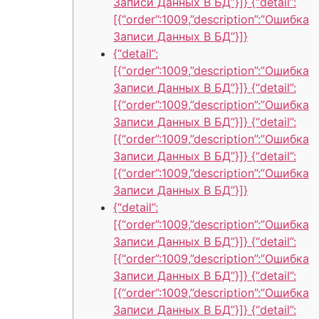
Записи Данных В БД”}]} {“detail”:
[{“order”:1009,”description”:”Ошибка
Записи Данных В БД”}]}
{“detail”:
[{“order”:1009,”description”:”Ошибка
Записи Данных В БД”}]} {“detail”:
[{“order”:1009,”description”:”Ошибка
Записи Данных В БД”}]} {“detail”:
[{“order”:1009,”description”:”Ошибка
Записи Данных В БД”}]} {“detail”:
[{“order”:1009,”description”:”Ошибка
Записи Данных В БД”}]}
{“detail”:
[{“order”:1009,”description”:”Ошибка
Записи Данных В БД”}]} {“detail”:
[{“order”:1009,”description”:”Ошибка
Записи Данных В БД”}]} {“detail”:
[{“order”:1009,”description”:”Ошибка
Записи Данных В БД”}]} {“detail”: