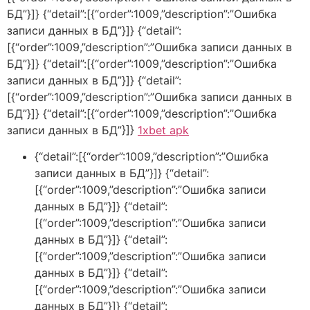
БД”}]} {“detail”:[{“order”:1009,”description”:”Ошибка
записи данных в БД”}]} {“detail”:
[{“order”:1009,”description”:”Ошибка записи данных в
БД”}]} {“detail”:[{“order”:1009,”description”:”Ошибка
записи данных в БД”}]} {“detail”:
[{“order”:1009,”description”:”Ошибка записи данных в
БД”}]} {“detail”:[{“order”:1009,”description”:”Ошибка
записи данных в БД”}]}
1xbet apk
{“detail”:[{“order”:1009,”description”:”Ошибка
записи данных в БД”}]} {“detail”:
[{“order”:1009,”description”:”Ошибка записи
данных в БД”}]} {“detail”:
[{“order”:1009,”description”:”Ошибка записи
данных в БД”}]} {“detail”:
[{“order”:1009,”description”:”Ошибка записи
данных в БД”}]} {“detail”:
[{“order”:1009,”description”:”Ошибка записи
данных в БД”}]} {“detail”: