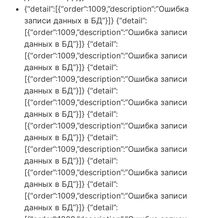
{“detail”:[{“order”:1009,”description”:”Ошибка
записи данных в БД”}]} {“detail”:
[{“order”:1009,”description”:”Ошибка записи
данных в БД”}]} {“detail”:
[{“order”:1009,”description”:”Ошибка записи
данных в БД”}]} {“detail”:
[{“order”:1009,”description”:”Ошибка записи
данных в БД”}]} {“detail”:
[{“order”:1009,”description”:”Ошибка записи
данных в БД”}]} {“detail”:
[{“order”:1009,”description”:”Ошибка записи
данных в БД”}]} {“detail”:
[{“order”:1009,”description”:”Ошибка записи
данных в БД”}]} {“detail”:
[{“order”:1009,”description”:”Ошибка записи
данных в БД”}]} {“detail”:
[{“order”:1009,”description”:”Ошибка записи
данных в БД”}]} {“detail”: