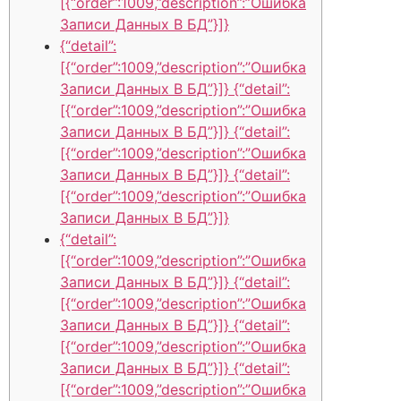
[{“order”:1009,”description”:”Ошибка
Записи Данных В БД”}]}
{“detail”:
[{“order”:1009,”description”:”Ошибка
Записи Данных В БД”}]} {“detail”:
[{“order”:1009,”description”:”Ошибка
Записи Данных В БД”}]} {“detail”:
[{“order”:1009,”description”:”Ошибка
Записи Данных В БД”}]} {“detail”:
[{“order”:1009,”description”:”Ошибка
Записи Данных В БД”}]}
{“detail”:
[{“order”:1009,”description”:”Ошибка
Записи Данных В БД”}]} {“detail”:
[{“order”:1009,”description”:”Ошибка
Записи Данных В БД”}]} {“detail”:
[{“order”:1009,”description”:”Ошибка
Записи Данных В БД”}]} {“detail”:
[{“order”:1009,”description”:”Ошибка