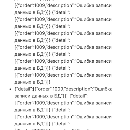
[{“order”:1009,”description”:”Ошибка записи
данных в БД”}]} {“detail”:
[{“order”:1009,”description”:”Ошибка записи
данных в БД”}]} {“detail”:
[{“order”:1009,”description”:”Ошибка записи
данных в БД”}]} {“detail”:
[{“order”:1009,”description”:”Ошибка записи
данных в БД”}]} {“detail”:
[{“order”:1009,”description”:”Ошибка записи
данных в БД”}]} {“detail”:
[{“order”:1009,”description”:”Ошибка записи
данных в БД”}]}
{“detail”:[{“order”:1009,”description”:”Ошибка
записи данных в БД”}]} {“detail”:
[{“order”:1009,”description”:”Ошибка записи
данных в БД”}]} {“detail”:
[{“order”:1009,”description”:”Ошибка записи
данных в БД”}]} {“detail”: