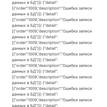
данных в БД”}]} {“detail”:
[{“order”:1009,”description”:”Ошибка записи
данных в БД”}]} {“detail”:
[{“order”:1009,”description”:”Ошибка записи
данных в БД”}]} {“detail”:
[{“order”:1009,”description”:”Ошибка записи
данных в БД”}]} {“detail”:
[{“order”:1009,”description”:”Ошибка записи
данных в БД”}]} {“detail”:
[{“order”:1009,”description”:”Ошибка записи
данных в БД”}]} {“detail”:
[{“order”:1009,”description”:”Ошибка записи
данных в БД”}]} {“detail”:
[{“order”:1009,”description”:”Ошибка записи
данных в БД”}]} {“detail”:
[{“order”:1009,”description”:”Ошибка записи
данных в БД”}]} {“detail”:
[{“order”:1009,”description”:”Ошибка записи
данных в БД”}]} {“detail”: