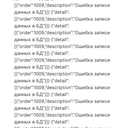
[{“order”:1009,”description”:”Ошибка записи
данных в БД”}]} {“detail”:
[{“order”:1009,”description”:”Ошибка записи
данных в БД”}]} {“detail”:
[{“order”:1009,”description”:”Ошибка записи
данных в БД”}]} {“detail”:
[{“order”:1009,”description”:”Ошибка записи
данных в БД”}]} {“detail”:
[{“order”:1009,”description”:”Ошибка записи
данных в БД”}]} {“detail”:
[{“order”:1009,”description”:”Ошибка записи
данных в БД”}]} {“detail”:
[{“order”:1009,”description”:”Ошибка записи
данных в БД”}]} {“detail”:
[{“order”:1009,”description”:”Ошибка записи
данных в БД”}]} {“detail”:
[{“order”:1009,”description”:”Ошибка записи
данных в БД”}]} {“detail”: