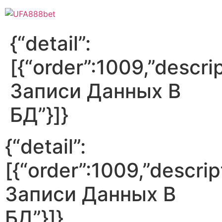
Skip
to
content
{“detail”:
[{“order”:1009,”descr
Записи Данных В
БД”}]}
{“detail”:
[{“order”:1009,”descri
Записи Данных В
БД”}]}