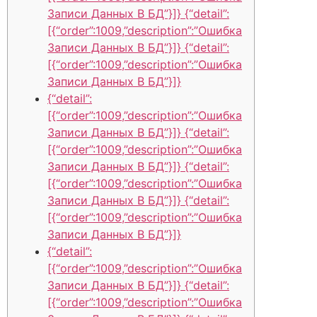
Записи Данных В БД”}]} {“detail”:
[{“order”:1009,”description”:”Ошибка
Записи Данных В БД”}]} {“detail”:
[{“order”:1009,”description”:”Ошибка
Записи Данных В БД”}]}
{“detail”:
[{“order”:1009,”description”:”Ошибка
Записи Данных В БД”}]} {“detail”:
[{“order”:1009,”description”:”Ошибка
Записи Данных В БД”}]} {“detail”:
[{“order”:1009,”description”:”Ошибка
Записи Данных В БД”}]} {“detail”:
[{“order”:1009,”description”:”Ошибка
Записи Данных В БД”}]}
{“detail”:
[{“order”:1009,”description”:”Ошибка
Записи Данных В БД”}]} {“detail”:
[{“order”:1009,”description”:”Ошибка