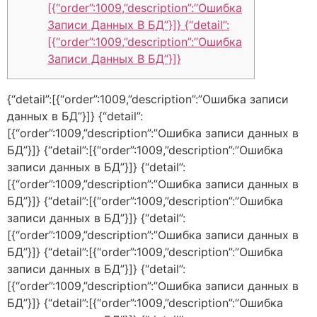
[{“order”:1009,”description”:”Ошибка
Записи Данных В БД”}]} {“detail”:
[{“order”:1009,”description”:”Ошибка
Записи Данных В БД”}]}
{“detail”:[{“order”:1009,”description”:”Ошибка записи
данных в БД”}]} {“detail”:
[{“order”:1009,”description”:”Ошибка записи данных в
БД”}]} {“detail”:[{“order”:1009,”description”:”Ошибка
записи данных в БД”}]} {“detail”:
[{“order”:1009,”description”:”Ошибка записи данных в
БД”}]} {“detail”:[{“order”:1009,”description”:”Ошибка
записи данных в БД”}]} {“detail”:
[{“order”:1009,”description”:”Ошибка записи данных в
БД”}]} {“detail”:[{“order”:1009,”description”:”Ошибка
записи данных в БД”}]} {“detail”:
[{“order”:1009,”description”:”Ошибка записи данных в
БД”}]} {“detail”:[{“order”:1009,”description”:”Ошибка