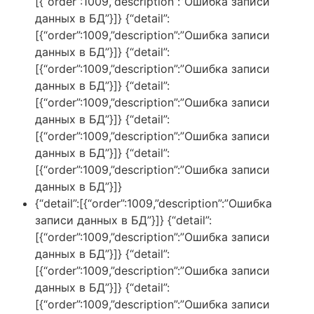
[{“order”:1009,”description”:”Ошибка записи
данных в БД”}]} {“detail”:
[{“order”:1009,”description”:”Ошибка записи
данных в БД”}]} {“detail”:
[{“order”:1009,”description”:”Ошибка записи
данных в БД”}]} {“detail”:
[{“order”:1009,”description”:”Ошибка записи
данных в БД”}]} {“detail”:
[{“order”:1009,”description”:”Ошибка записи
данных в БД”}]} {“detail”:
[{“order”:1009,”description”:”Ошибка записи
данных в БД”}]}
{“detail”:[{“order”:1009,”description”:”Ошибка
записи данных в БД”}]} {“detail”:
[{“order”:1009,”description”:”Ошибка записи
данных в БД”}]} {“detail”:
[{“order”:1009,”description”:”Ошибка записи
данных в БД”}]} {“detail”:
[{“order”:1009,”description”:”Ошибка записи