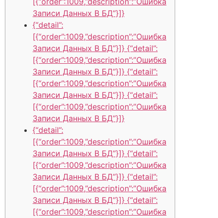
[{“order”:1009,”description”:”Ошибка
Записи Данных В БД”}]}
{“detail”:
[{“order”:1009,”description”:”Ошибка
Записи Данных В БД”}]} {“detail”:
[{“order”:1009,”description”:”Ошибка
Записи Данных В БД”}]} {“detail”:
[{“order”:1009,”description”:”Ошибка
Записи Данных В БД”}]} {“detail”:
[{“order”:1009,”description”:”Ошибка
Записи Данных В БД”}]}
{“detail”:
[{“order”:1009,”description”:”Ошибка
Записи Данных В БД”}]} {“detail”:
[{“order”:1009,”description”:”Ошибка
Записи Данных В БД”}]} {“detail”:
[{“order”:1009,”description”:”Ошибка
Записи Данных В БД”}]} {“detail”:
[{“order”:1009,”description”:”Ошибка