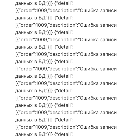
данных в БД”}]} {“detail”:
[{“order”:1009,”description”:”Ошибка записи
данных в БД”}]} {“detail”:
[{“order”:1009,”description”:”Ошибка записи
данных в БД”}]} {“detail”:
[{“order”:1009,”description”:”Ошибка записи
данных в БД”}]} {“detail”:
[{“order”:1009,”description”:”Ошибка записи
данных в БД”}]} {“detail”:
[{“order”:1009,”description”:”Ошибка записи
данных в БД”}]} {“detail”:
[{“order”:1009,”description”:”Ошибка записи
данных в БД”}]} {“detail”:
[{“order”:1009,”description”:”Ошибка записи
данных в БД”}]} {“detail”:
[{“order”:1009,”description”:”Ошибка записи
данных в БД”}]} {“detail”:
[{“order”:1009,”description”:”Ошибка записи
данных в БД”}]} {“detail”: