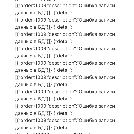
[{“order”:1009,”description”:”Ошибка записи
данных в БД”}]} {“detail”:
[{“order”:1009,”description”:”Ошибка записи
данных в БД”}]} {“detail”:
[{“order”:1009,”description”:”Ошибка записи
данных в БД”}]} {“detail”:
[{“order”:1009,”description”:”Ошибка записи
данных в БД”}]} {“detail”:
[{“order”:1009,”description”:”Ошибка записи
данных в БД”}]} {“detail”:
[{“order”:1009,”description”:”Ошибка записи
данных в БД”}]} {“detail”:
[{“order”:1009,”description”:”Ошибка записи
данных в БД”}]} {“detail”:
[{“order”:1009,”description”:”Ошибка записи
данных в БД”}]} {“detail”:
[{“order”:1009,”description”:”Ошибка записи
данных в БД”}]} {“detail”: