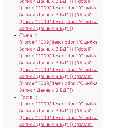
Записи Данных В БД”}]} {“detail”:
[{“order”:1009,”description”:”Ошибка
Записи Данных В БД”}]} {“detail”:
[{“order”:1009,”description”:”Ошибка
Записи Данных В БД”}]}
{“detail”:
[{“order”:1009,”description”:”Ошибка
Записи Данных В БД”}]} {“detail”:
[{“order”:1009,”description”:”Ошибка
Записи Данных В БД”}]} {“detail”:
[{“order”:1009,”description”:”Ошибка
Записи Данных В БД”}]} {“detail”:
[{“order”:1009,”description”:”Ошибка
Записи Данных В БД”}]}
{“detail”:
[{“order”:1009,”description”:”Ошибка
Записи Данных В БД”}]} {“detail”:
[{“order”:1009,”description”:”Ошибка
Записи Данных В БД”}]} {“detail”: