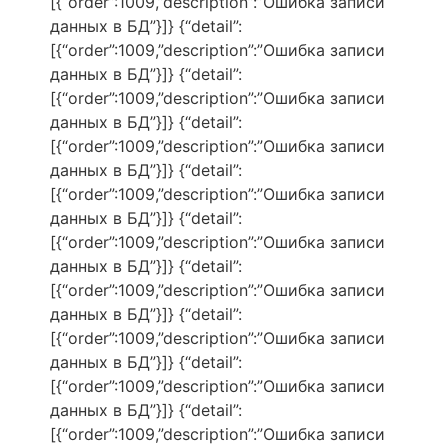
[{“order”:1009,”description”:”Ошибка записи
данных в БД”}]} {“detail”:
[{“order”:1009,”description”:”Ошибка записи
данных в БД”}]} {“detail”:
[{“order”:1009,”description”:”Ошибка записи
данных в БД”}]} {“detail”:
[{“order”:1009,”description”:”Ошибка записи
данных в БД”}]} {“detail”:
[{“order”:1009,”description”:”Ошибка записи
данных в БД”}]} {“detail”:
[{“order”:1009,”description”:”Ошибка записи
данных в БД”}]} {“detail”:
[{“order”:1009,”description”:”Ошибка записи
данных в БД”}]} {“detail”:
[{“order”:1009,”description”:”Ошибка записи
данных в БД”}]} {“detail”:
[{“order”:1009,”description”:”Ошибка записи
данных в БД”}]} {“detail”:
[{“order”:1009,”description”:”Ошибка записи