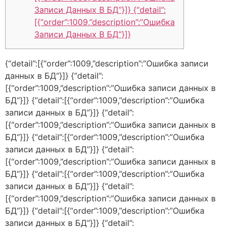
Записи Данных В БД”}]} {“detail”:
[{“order”:1009,”description”:”Ошибка
Записи Данных В БД”}]}
{“detail”:[{“order”:1009,”description”:”Ошибка записи
данных в БД”}]} {“detail”:
[{“order”:1009,”description”:”Ошибка записи данных в
БД”}]} {“detail”:[{“order”:1009,”description”:”Ошибка
записи данных в БД”}]} {“detail”:
[{“order”:1009,”description”:”Ошибка записи данных в
БД”}]} {“detail”:[{“order”:1009,”description”:”Ошибка
записи данных в БД”}]} {“detail”:
[{“order”:1009,”description”:”Ошибка записи данных в
БД”}]} {“detail”:[{“order”:1009,”description”:”Ошибка
записи данных в БД”}]} {“detail”:
[{“order”:1009,”description”:”Ошибка записи данных в
БД”}]} {“detail”:[{“order”:1009,”description”:”Ошибка
записи данных в БД”}]} {“detail”: