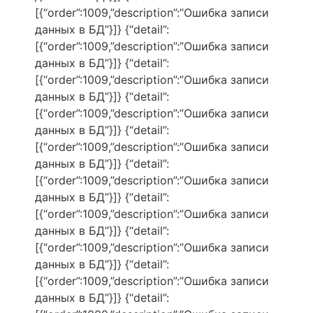
[{“order”:1009,”description”:”Ошибка записи
данных в БД”}]} {“detail”:
[{“order”:1009,”description”:”Ошибка записи
данных в БД”}]} {“detail”:
[{“order”:1009,”description”:”Ошибка записи
данных в БД”}]} {“detail”:
[{“order”:1009,”description”:”Ошибка записи
данных в БД”}]} {“detail”:
[{“order”:1009,”description”:”Ошибка записи
данных в БД”}]} {“detail”:
[{“order”:1009,”description”:”Ошибка записи
данных в БД”}]} {“detail”:
[{“order”:1009,”description”:”Ошибка записи
данных в БД”}]} {“detail”:
[{“order”:1009,”description”:”Ошибка записи
данных в БД”}]} {“detail”:
[{“order”:1009,”description”:”Ошибка записи
данных в БД”}]} {“detail”: