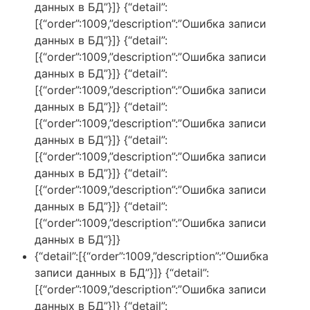
данных в БД”}]} {“detail”:
[{“order”:1009,”description”:”Ошибка записи
данных в БД”}]} {“detail”:
[{“order”:1009,”description”:”Ошибка записи
данных в БД”}]} {“detail”:
[{“order”:1009,”description”:”Ошибка записи
данных в БД”}]} {“detail”:
[{“order”:1009,”description”:”Ошибка записи
данных в БД”}]} {“detail”:
[{“order”:1009,”description”:”Ошибка записи
данных в БД”}]} {“detail”:
[{“order”:1009,”description”:”Ошибка записи
данных в БД”}]} {“detail”:
[{“order”:1009,”description”:”Ошибка записи
данных в БД”}]}
{“detail”:[{“order”:1009,”description”:”Ошибка
записи данных в БД”}]} {“detail”:
[{“order”:1009,”description”:”Ошибка записи
данных в БД”}]} {“detail”: