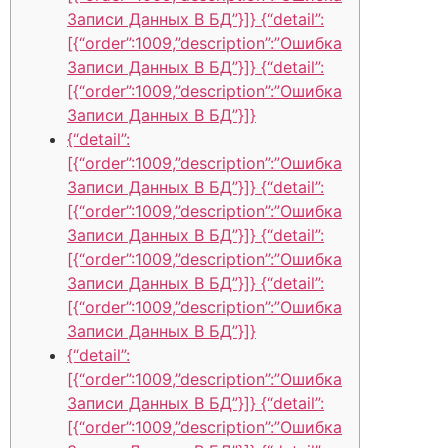
Записи Данных В БД”}]} {“detail”:
[{“order”:1009,”description”:”Ошибка
Записи Данных В БД”}]} {“detail”:
[{“order”:1009,”description”:”Ошибка
Записи Данных В БД”}]}
{“detail”:
[{“order”:1009,”description”:”Ошибка
Записи Данных В БД”}]} {“detail”:
[{“order”:1009,”description”:”Ошибка
Записи Данных В БД”}]} {“detail”:
[{“order”:1009,”description”:”Ошибка
Записи Данных В БД”}]} {“detail”:
[{“order”:1009,”description”:”Ошибка
Записи Данных В БД”}]}
{“detail”:
[{“order”:1009,”description”:”Ошибка
Записи Данных В БД”}]} {“detail”:
[{“order”:1009,”description”:”Ошибка