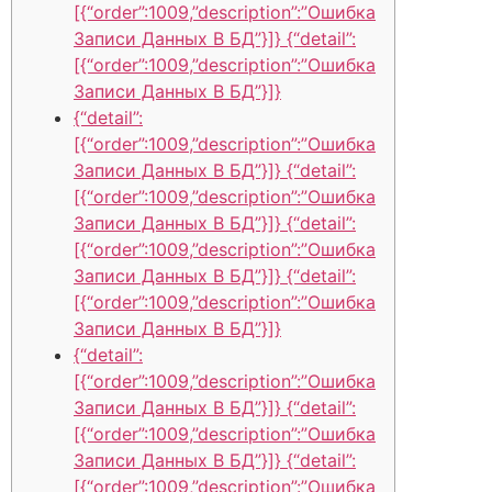
[{“order”:1009,”description”:”Ошибка
Записи Данных В БД”}]} {“detail”:
[{“order”:1009,”description”:”Ошибка
Записи Данных В БД”}]}
{“detail”:
[{“order”:1009,”description”:”Ошибка
Записи Данных В БД”}]} {“detail”:
[{“order”:1009,”description”:”Ошибка
Записи Данных В БД”}]} {“detail”:
[{“order”:1009,”description”:”Ошибка
Записи Данных В БД”}]} {“detail”:
[{“order”:1009,”description”:”Ошибка
Записи Данных В БД”}]}
{“detail”:
[{“order”:1009,”description”:”Ошибка
Записи Данных В БД”}]} {“detail”:
[{“order”:1009,”description”:”Ошибка
Записи Данных В БД”}]} {“detail”:
[{“order”:1009,”description”:”Ошибка