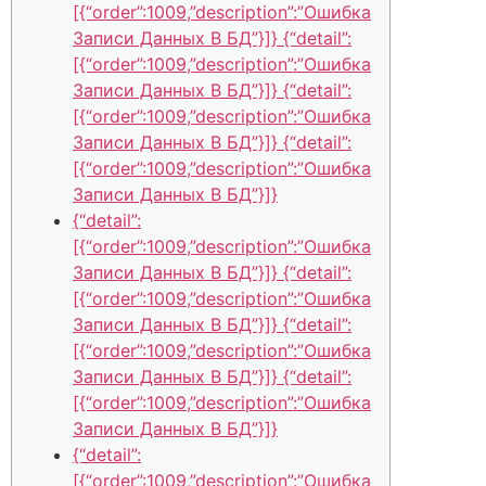
[{“order”:1009,”description”:”Ошибка
Записи Данных В БД”}]} {“detail”:
[{“order”:1009,”description”:”Ошибка
Записи Данных В БД”}]} {“detail”:
[{“order”:1009,”description”:”Ошибка
Записи Данных В БД”}]} {“detail”:
[{“order”:1009,”description”:”Ошибка
Записи Данных В БД”}]}
{“detail”:
[{“order”:1009,”description”:”Ошибка
Записи Данных В БД”}]} {“detail”:
[{“order”:1009,”description”:”Ошибка
Записи Данных В БД”}]} {“detail”:
[{“order”:1009,”description”:”Ошибка
Записи Данных В БД”}]} {“detail”:
[{“order”:1009,”description”:”Ошибка
Записи Данных В БД”}]}
{“detail”:
[{“order”:1009,”description”:”Ошибка