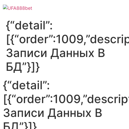
Skip
to
content
{“detail”:
[{“order”:1009,”descr
Записи Данных В
БД”}]}
{“detail”:
[{“order”:1009,”descri
Записи Данных В
БД”}]}