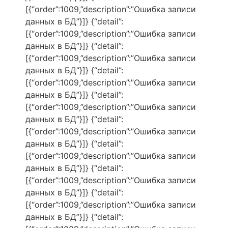
[{“order”:1009,”description”:”Ошибка записи
данных в БД”}]} {“detail”:
[{“order”:1009,”description”:”Ошибка записи
данных в БД”}]} {“detail”:
[{“order”:1009,”description”:”Ошибка записи
данных в БД”}]} {“detail”:
[{“order”:1009,”description”:”Ошибка записи
данных в БД”}]} {“detail”:
[{“order”:1009,”description”:”Ошибка записи
данных в БД”}]} {“detail”:
[{“order”:1009,”description”:”Ошибка записи
данных в БД”}]} {“detail”:
[{“order”:1009,”description”:”Ошибка записи
данных в БД”}]} {“detail”:
[{“order”:1009,”description”:”Ошибка записи
данных в БД”}]} {“detail”:
[{“order”:1009,”description”:”Ошибка записи
данных в БД”}]} {“detail”: