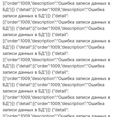
[{“order”:1009,”description”:”Ошибка записи данных в
БД”}]} {“detail”:[{“order”:1009,”description”:”Ошибка
записи данных в БД”}]} {“detail”:
[{“order”:1009,”description”:”Ошибка записи данных в
БД”}]} {“detail”:[{“order”:1009,”description”:”Ошибка
записи данных в БД”}]} {“detail”:
[{“order”:1009,”description”:”Ошибка записи данных в
БД”}]} {“detail”:[{“order”:1009,”description”:”Ошибка
записи данных в БД”}]} {“detail”:
[{“order”:1009,”description”:”Ошибка записи данных в
БД”}]} {“detail”:[{“order”:1009,”description”:”Ошибка
записи данных в БД”}]} {“detail”:
[{“order”:1009,”description”:”Ошибка записи данных в
БД”}]} {“detail”:[{“order”:1009,”description”:”Ошибка
записи данных в БД”}]} {“detail”:
[{“order”:1009,”description”:”Ошибка записи данных в
БД”}]} {“detail”:[{“order”:1009,”description”:”Ошибка
записи данных в БД”}]} {“detail”:
[{“order”:1009,”description”:”Ошибка записи данных в