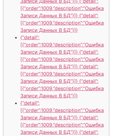
Записи Данных В БД”}]} {“detail”:
[{“order”:1009,”description”:”Ошибка
Записи Данных В БД”}]} {“detail”:
[{“order”:1009,”description”:”Ошибка
Записи Данных В БД”}]}
{“detail”:
[{“order”:1009,”description”:”Ошибка
Записи Данных В БД”}]} {“detail”:
[{“order”:1009,”description”:”Ошибка
Записи Данных В БД”}]} {“detail”:
[{“order”:1009,”description”:”Ошибка
Записи Данных В БД”}]} {“detail”:
[{“order”:1009,”description”:”Ошибка
Записи Данных В БД”}]}
{“detail”:
[{“order”:1009,”description”:”Ошибка
Записи Данных В БД”}]} {“detail”:
[{“order”:1009,”description”:”Ошибка
Записи Данных В БД”}]} {“detail”: