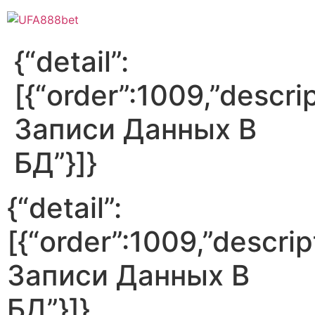
Skip
to
content
{“detail”:
[{“order”:1009,”descr
Записи Данных В
БД”}]}
{“detail”:
[{“order”:1009,”descri
Записи Данных В
БД”}]}