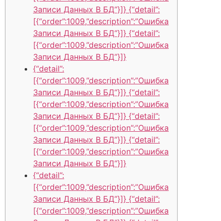
Записи Данных В БД”}]} {“detail”:
[{“order”:1009,”description”:”Ошибка
Записи Данных В БД”}]} {“detail”:
[{“order”:1009,”description”:”Ошибка
Записи Данных В БД”}]}
{“detail”:
[{“order”:1009,”description”:”Ошибка
Записи Данных В БД”}]} {“detail”:
[{“order”:1009,”description”:”Ошибка
Записи Данных В БД”}]} {“detail”:
[{“order”:1009,”description”:”Ошибка
Записи Данных В БД”}]} {“detail”:
[{“order”:1009,”description”:”Ошибка
Записи Данных В БД”}]}
{“detail”:
[{“order”:1009,”description”:”Ошибка
Записи Данных В БД”}]} {“detail”:
[{“order”:1009,”description”:”Ошибка