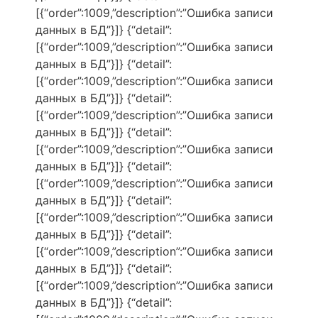
[{“order”:1009,”description”:”Ошибка записи
данных в БД”}]} {“detail”:
[{“order”:1009,”description”:”Ошибка записи
данных в БД”}]} {“detail”:
[{“order”:1009,”description”:”Ошибка записи
данных в БД”}]} {“detail”:
[{“order”:1009,”description”:”Ошибка записи
данных в БД”}]} {“detail”:
[{“order”:1009,”description”:”Ошибка записи
данных в БД”}]} {“detail”:
[{“order”:1009,”description”:”Ошибка записи
данных в БД”}]} {“detail”:
[{“order”:1009,”description”:”Ошибка записи
данных в БД”}]} {“detail”:
[{“order”:1009,”description”:”Ошибка записи
данных в БД”}]} {“detail”:
[{“order”:1009,”description”:”Ошибка записи
данных в БД”}]} {“detail”: