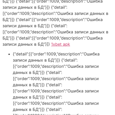
БД”}]} {“detail”:[{“order”:1009,”description”:”Ошибка
записи данных в БД”}]} {“detail”:
[{“order”:1009,”description”:”Ошибка записи данных в
БД”}]} {“detail”:[{“order”:1009,”description”:”Ошибка
записи данных в БД”}]} {“detail”:
[{“order”:1009,”description”:”Ошибка записи данных в
БД”}]} {“detail”:[{“order”:1009,”description”:”Ошибка
записи данных в БД”}]}
1xbet apk
{“detail”:[{“order”:1009,”description”:”Ошибка
записи данных в БД”}]} {“detail”:
[{“order”:1009,”description”:”Ошибка записи
данных в БД”}]} {“detail”:
[{“order”:1009,”description”:”Ошибка записи
данных в БД”}]} {“detail”:
[{“order”:1009,”description”:”Ошибка записи
данных в БД”}]} {“detail”:
[{“order”:1009,”description”:”Ошибка записи
данных в БД”}]} {“detail”: