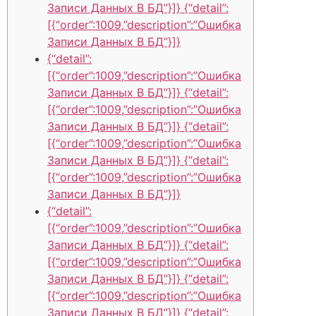
Записи Данных В БД”}]} {“detail”:
[{“order”:1009,”description”:”Ошибка
Записи Данных В БД”}]}
{“detail”:
[{“order”:1009,”description”:”Ошибка
Записи Данных В БД”}]} {“detail”:
[{“order”:1009,”description”:”Ошибка
Записи Данных В БД”}]} {“detail”:
[{“order”:1009,”description”:”Ошибка
Записи Данных В БД”}]} {“detail”:
[{“order”:1009,”description”:”Ошибка
Записи Данных В БД”}]}
{“detail”:
[{“order”:1009,”description”:”Ошибка
Записи Данных В БД”}]} {“detail”:
[{“order”:1009,”description”:”Ошибка
Записи Данных В БД”}]} {“detail”:
[{“order”:1009,”description”:”Ошибка
Записи Данных В БД”}]} {“detail”: