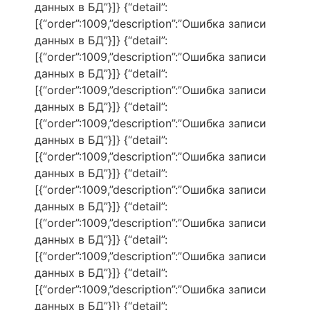
данных в БД”}]} {“detail”:
[{“order”:1009,”description”:”Ошибка записи
данных в БД”}]} {“detail”:
[{“order”:1009,”description”:”Ошибка записи
данных в БД”}]} {“detail”:
[{“order”:1009,”description”:”Ошибка записи
данных в БД”}]} {“detail”:
[{“order”:1009,”description”:”Ошибка записи
данных в БД”}]} {“detail”:
[{“order”:1009,”description”:”Ошибка записи
данных в БД”}]} {“detail”:
[{“order”:1009,”description”:”Ошибка записи
данных в БД”}]} {“detail”:
[{“order”:1009,”description”:”Ошибка записи
данных в БД”}]} {“detail”:
[{“order”:1009,”description”:”Ошибка записи
данных в БД”}]} {“detail”:
[{“order”:1009,”description”:”Ошибка записи
данных в БД”}]} {“detail”: