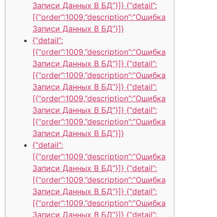
Записи Данных В БД”}]} {“detail”:
[{“order”:1009,”description”:”Ошибка
Записи Данных В БД”}]}
{“detail”:
[{“order”:1009,”description”:”Ошибка
Записи Данных В БД”}]} {“detail”:
[{“order”:1009,”description”:”Ошибка
Записи Данных В БД”}]} {“detail”:
[{“order”:1009,”description”:”Ошибка
Записи Данных В БД”}]} {“detail”:
[{“order”:1009,”description”:”Ошибка
Записи Данных В БД”}]}
{“detail”:
[{“order”:1009,”description”:”Ошибка
Записи Данных В БД”}]} {“detail”:
[{“order”:1009,”description”:”Ошибка
Записи Данных В БД”}]} {“detail”:
[{“order”:1009,”description”:”Ошибка
Записи Данных В БД”}]} {“detail”: