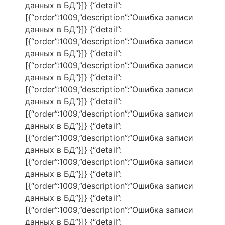
данных в БД”}]} {“detail”:
[{“order”:1009,”description”:”Ошибка записи
данных в БД”}]} {“detail”:
[{“order”:1009,”description”:”Ошибка записи
данных в БД”}]} {“detail”:
[{“order”:1009,”description”:”Ошибка записи
данных в БД”}]} {“detail”:
[{“order”:1009,”description”:”Ошибка записи
данных в БД”}]} {“detail”:
[{“order”:1009,”description”:”Ошибка записи
данных в БД”}]} {“detail”:
[{“order”:1009,”description”:”Ошибка записи
данных в БД”}]} {“detail”:
[{“order”:1009,”description”:”Ошибка записи
данных в БД”}]} {“detail”:
[{“order”:1009,”description”:”Ошибка записи
данных в БД”}]} {“detail”:
[{“order”:1009,”description”:”Ошибка записи
данных в БД”}]} {“detail”: