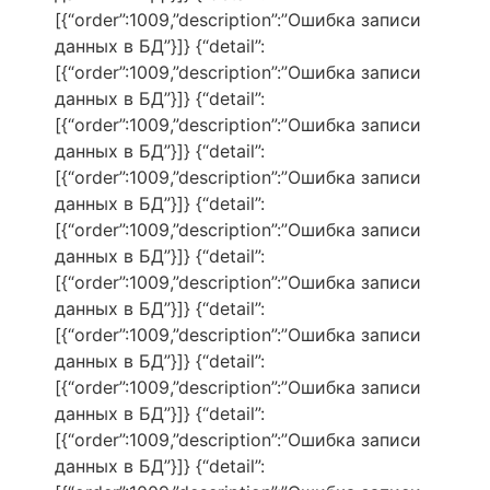
[{“order”:1009,”description”:”Ошибка записи
данных в БД”}]} {“detail”:
[{“order”:1009,”description”:”Ошибка записи
данных в БД”}]} {“detail”:
[{“order”:1009,”description”:”Ошибка записи
данных в БД”}]} {“detail”:
[{“order”:1009,”description”:”Ошибка записи
данных в БД”}]} {“detail”:
[{“order”:1009,”description”:”Ошибка записи
данных в БД”}]} {“detail”:
[{“order”:1009,”description”:”Ошибка записи
данных в БД”}]} {“detail”:
[{“order”:1009,”description”:”Ошибка записи
данных в БД”}]} {“detail”:
[{“order”:1009,”description”:”Ошибка записи
данных в БД”}]} {“detail”:
[{“order”:1009,”description”:”Ошибка записи
данных в БД”}]} {“detail”: