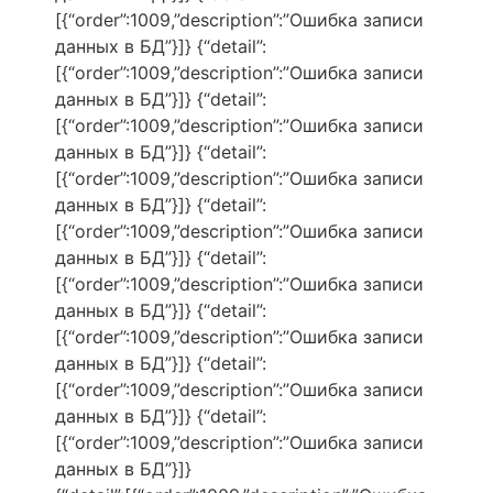
[{“order”:1009,”description”:”Ошибка записи
данных в БД”}]} {“detail”:
[{“order”:1009,”description”:”Ошибка записи
данных в БД”}]} {“detail”:
[{“order”:1009,”description”:”Ошибка записи
данных в БД”}]} {“detail”:
[{“order”:1009,”description”:”Ошибка записи
данных в БД”}]} {“detail”:
[{“order”:1009,”description”:”Ошибка записи
данных в БД”}]} {“detail”:
[{“order”:1009,”description”:”Ошибка записи
данных в БД”}]} {“detail”:
[{“order”:1009,”description”:”Ошибка записи
данных в БД”}]} {“detail”:
[{“order”:1009,”description”:”Ошибка записи
данных в БД”}]} {“detail”:
[{“order”:1009,”description”:”Ошибка записи
данных в БД”}]}