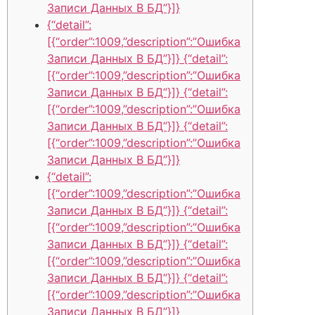
Записи Данных В БД”}]}
{“detail”:
[{“order”:1009,”description”:”Ошибка
Записи Данных В БД”}]} {“detail”:
[{“order”:1009,”description”:”Ошибка
Записи Данных В БД”}]} {“detail”:
[{“order”:1009,”description”:”Ошибка
Записи Данных В БД”}]} {“detail”:
[{“order”:1009,”description”:”Ошибка
Записи Данных В БД”}]}
{“detail”:
[{“order”:1009,”description”:”Ошибка
Записи Данных В БД”}]} {“detail”:
[{“order”:1009,”description”:”Ошибка
Записи Данных В БД”}]} {“detail”:
[{“order”:1009,”description”:”Ошибка
Записи Данных В БД”}]} {“detail”:
[{“order”:1009,”description”:”Ошибка
Записи Данных В БД”}]}