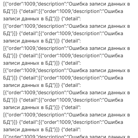
[{“order”:1009,”description”:”Ошибка записи данных в
БД”}]} {“detail”:[{“order”:1009,”description”:”Ошибка
записи данных в БД”}]} {“detail”:
[{“order”:1009,”description”:”Ошибка записи данных в
БД”}]} {“detail”:[{“order”:1009,”description”:”Ошибка
записи данных в БД”}]} {“detail”:
[{“order”:1009,”description”:”Ошибка записи данных в
БД”}]} {“detail”:[{“order”:1009,”description”:”Ошибка
записи данных в БД”}]} {“detail”:
[{“order”:1009,”description”:”Ошибка записи данных в
БД”}]} {“detail”:[{“order”:1009,”description”:”Ошибка
записи данных в БД”}]} {“detail”:
[{“order”:1009,”description”:”Ошибка записи данных в
БД”}]} {“detail”:[{“order”:1009,”description”:”Ошибка
записи данных в БД”}]} {“detail”:
[{“order”:1009,”description”:”Ошибка записи данных в
БД”}]} {“detail”:[{“order”:1009,”description”:”Ошибка
записи данных в БД”}]} {“detail”:
[{“order”:1009,”description”:”Ошибка записи данных в