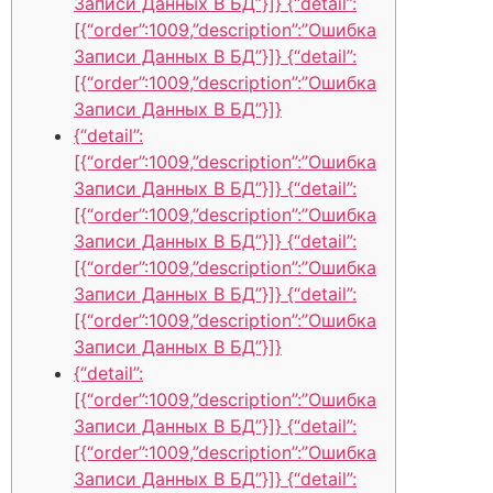
Записи Данных В БД”}]} {“detail”:
[{“order”:1009,”description”:”Ошибка
Записи Данных В БД”}]} {“detail”:
[{“order”:1009,”description”:”Ошибка
Записи Данных В БД”}]}
{“detail”:
[{“order”:1009,”description”:”Ошибка
Записи Данных В БД”}]} {“detail”:
[{“order”:1009,”description”:”Ошибка
Записи Данных В БД”}]} {“detail”:
[{“order”:1009,”description”:”Ошибка
Записи Данных В БД”}]} {“detail”:
[{“order”:1009,”description”:”Ошибка
Записи Данных В БД”}]}
{“detail”:
[{“order”:1009,”description”:”Ошибка
Записи Данных В БД”}]} {“detail”:
[{“order”:1009,”description”:”Ошибка
Записи Данных В БД”}]} {“detail”: