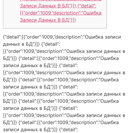
Записи Данных В БД”}]} {“detail”:
[{“order”:1009,”description”:”Ошибка
Записи Данных В БД”}]}
{“detail”:[{“order”:1009,”description”:”Ошибка записи
данных в БД”}]} {“detail”:
[{“order”:1009,”description”:”Ошибка записи данных в
БД”}]} {“detail”:[{“order”:1009,”description”:”Ошибка
записи данных в БД”}]} {“detail”:
[{“order”:1009,”description”:”Ошибка записи данных в
БД”}]} {“detail”:[{“order”:1009,”description”:”Ошибка
записи данных в БД”}]} {“detail”:
[{“order”:1009,”description”:”Ошибка записи данных в
БД”}]} {“detail”:[{“order”:1009,”description”:”Ошибка
записи данных в БД”}]} {“detail”:
[{“order”:1009,”description”:”Ошибка записи данных в
БД”}]} {“detail”:[{“order”:1009,”description”:”Ошибка
записи данных в БД”}]} {“detail”: