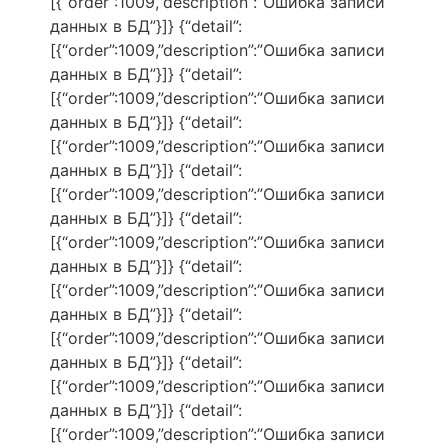
[{“order”:1009,”description”:”Ошибка записи
данных в БД”}]} {“detail”:
[{“order”:1009,”description”:”Ошибка записи
данных в БД”}]} {“detail”:
[{“order”:1009,”description”:”Ошибка записи
данных в БД”}]} {“detail”:
[{“order”:1009,”description”:”Ошибка записи
данных в БД”}]} {“detail”:
[{“order”:1009,”description”:”Ошибка записи
данных в БД”}]} {“detail”:
[{“order”:1009,”description”:”Ошибка записи
данных в БД”}]} {“detail”:
[{“order”:1009,”description”:”Ошибка записи
данных в БД”}]} {“detail”:
[{“order”:1009,”description”:”Ошибка записи
данных в БД”}]} {“detail”:
[{“order”:1009,”description”:”Ошибка записи
данных в БД”}]} {“detail”:
[{“order”:1009,”description”:”Ошибка записи