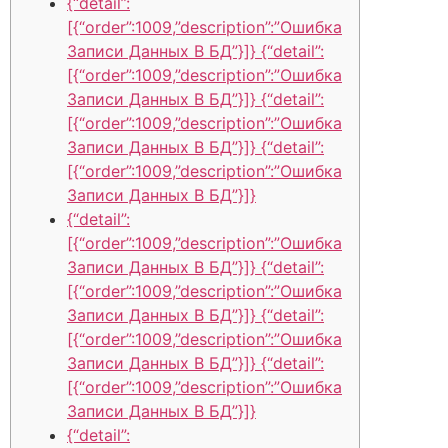
{“detail”:
[{“order”:1009,”description”:”Ошибка
Записи Данных В БД”}]} {“detail”:
[{“order”:1009,”description”:”Ошибка
Записи Данных В БД”}]} {“detail”:
[{“order”:1009,”description”:”Ошибка
Записи Данных В БД”}]} {“detail”:
[{“order”:1009,”description”:”Ошибка
Записи Данных В БД”}]}
{“detail”:
[{“order”:1009,”description”:”Ошибка
Записи Данных В БД”}]} {“detail”:
[{“order”:1009,”description”:”Ошибка
Записи Данных В БД”}]} {“detail”:
[{“order”:1009,”description”:”Ошибка
Записи Данных В БД”}]} {“detail”:
[{“order”:1009,”description”:”Ошибка
Записи Данных В БД”}]}
{“detail”: