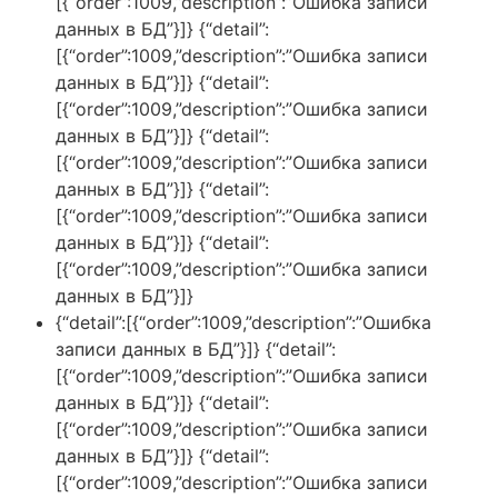
[{“order”:1009,”description”:”Ошибка записи
данных в БД”}]} {“detail”:
[{“order”:1009,”description”:”Ошибка записи
данных в БД”}]} {“detail”:
[{“order”:1009,”description”:”Ошибка записи
данных в БД”}]} {“detail”:
[{“order”:1009,”description”:”Ошибка записи
данных в БД”}]} {“detail”:
[{“order”:1009,”description”:”Ошибка записи
данных в БД”}]} {“detail”:
[{“order”:1009,”description”:”Ошибка записи
данных в БД”}]}
{“detail”:[{“order”:1009,”description”:”Ошибка
записи данных в БД”}]} {“detail”:
[{“order”:1009,”description”:”Ошибка записи
данных в БД”}]} {“detail”:
[{“order”:1009,”description”:”Ошибка записи
данных в БД”}]} {“detail”:
[{“order”:1009,”description”:”Ошибка записи