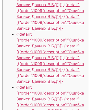
Записи Данных В БД”}]} {“detail”:
[{“order”:1009,”description”:”Ошибка
Записи Данных В БД”}]} {“detail”:
[{“order”:1009,”description”:”Ошибка
Записи Данных В БД”}]}
{“detail”:
[{“order”:1009,”description”:”Ошибка
Записи Данных В БД”}]} {“detail”:
[{“order”:1009,”description”:”Ошибка
Записи Данных В БД”}]} {“detail”:
[{“order”:1009,”description”:”Ошибка
Записи Данных В БД”}]} {“detail”:
[{“order”:1009,”description”:”Ошибка
Записи Данных В БД”}]}
{“detail”:
[{“order”:1009,”description”:”Ошибка
Записи Данных В БД”}]} {“detail”:
[{“order”:1009,”description”:”Ошибка