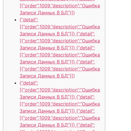
[{“order”:1009,”description”:”Ошибка
Записи Данных В БД”}]}
{“detail”:
[{“order”:1009,”description”:”Ошибка
Записи Данных В БД”}]} {“detail”:
[{“order”:1009,”description”:”Ошибка
Записи Данных В БД”}]} {“detail”:
[{“order”:1009,”description”:”Ошибка
Записи Данных В БД”}]} {“detail”:
[{“order”:1009,”description”:”Ошибка
Записи Данных В БД”}]}
{“detail”:
[{“order”:1009,”description”:”Ошибка
Записи Данных В БД”}]} {“detail”:
[{“order”:1009,”description”:”Ошибка
Записи Данных В БД”}]} {“detail”:
[{“order”:1009,”description”:”Ошибка
Записи Данных В БД”}]} {“detail”: