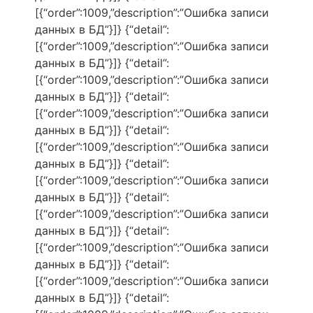
[{“order”:1009,”description”:”Ошибка записи
данных в БД”}]} {“detail”:
[{“order”:1009,”description”:”Ошибка записи
данных в БД”}]} {“detail”:
[{“order”:1009,”description”:”Ошибка записи
данных в БД”}]} {“detail”:
[{“order”:1009,”description”:”Ошибка записи
данных в БД”}]} {“detail”:
[{“order”:1009,”description”:”Ошибка записи
данных в БД”}]} {“detail”:
[{“order”:1009,”description”:”Ошибка записи
данных в БД”}]} {“detail”:
[{“order”:1009,”description”:”Ошибка записи
данных в БД”}]} {“detail”:
[{“order”:1009,”description”:”Ошибка записи
данных в БД”}]} {“detail”:
[{“order”:1009,”description”:”Ошибка записи
данных в БД”}]} {“detail”: