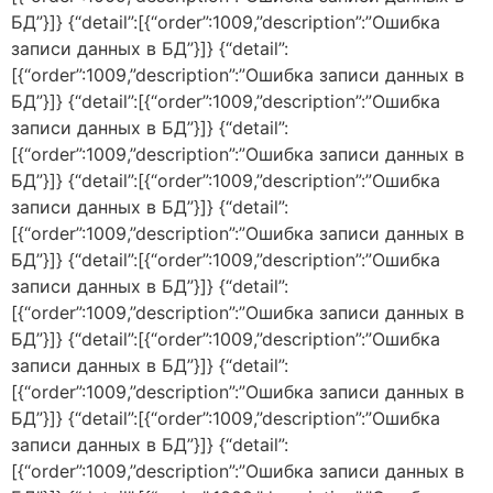
БД”}]} {“detail”:[{“order”:1009,”description”:”Ошибка
записи данных в БД”}]} {“detail”:
[{“order”:1009,”description”:”Ошибка записи данных в
БД”}]} {“detail”:[{“order”:1009,”description”:”Ошибка
записи данных в БД”}]} {“detail”:
[{“order”:1009,”description”:”Ошибка записи данных в
БД”}]} {“detail”:[{“order”:1009,”description”:”Ошибка
записи данных в БД”}]} {“detail”:
[{“order”:1009,”description”:”Ошибка записи данных в
БД”}]} {“detail”:[{“order”:1009,”description”:”Ошибка
записи данных в БД”}]} {“detail”:
[{“order”:1009,”description”:”Ошибка записи данных в
БД”}]} {“detail”:[{“order”:1009,”description”:”Ошибка
записи данных в БД”}]} {“detail”:
[{“order”:1009,”description”:”Ошибка записи данных в
БД”}]} {“detail”:[{“order”:1009,”description”:”Ошибка
записи данных в БД”}]} {“detail”:
[{“order”:1009,”description”:”Ошибка записи данных в