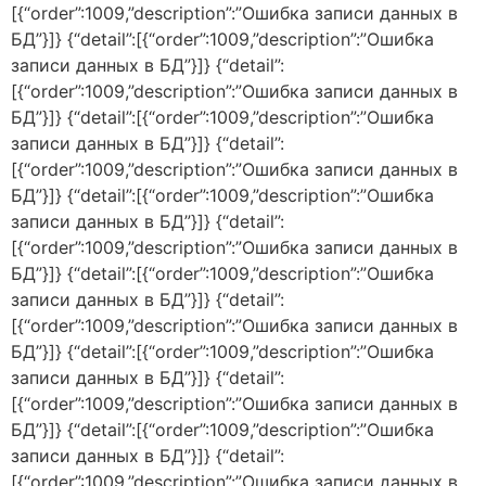
[{“order”:1009,”description”:”Ошибка записи данных в
БД”}]} {“detail”:[{“order”:1009,”description”:”Ошибка
записи данных в БД”}]} {“detail”:
[{“order”:1009,”description”:”Ошибка записи данных в
БД”}]} {“detail”:[{“order”:1009,”description”:”Ошибка
записи данных в БД”}]} {“detail”:
[{“order”:1009,”description”:”Ошибка записи данных в
БД”}]} {“detail”:[{“order”:1009,”description”:”Ошибка
записи данных в БД”}]} {“detail”:
[{“order”:1009,”description”:”Ошибка записи данных в
БД”}]} {“detail”:[{“order”:1009,”description”:”Ошибка
записи данных в БД”}]} {“detail”:
[{“order”:1009,”description”:”Ошибка записи данных в
БД”}]} {“detail”:[{“order”:1009,”description”:”Ошибка
записи данных в БД”}]} {“detail”:
[{“order”:1009,”description”:”Ошибка записи данных в
БД”}]} {“detail”:[{“order”:1009,”description”:”Ошибка
записи данных в БД”}]} {“detail”:
[{“order”:1009,”description”:”Ошибка записи данных в