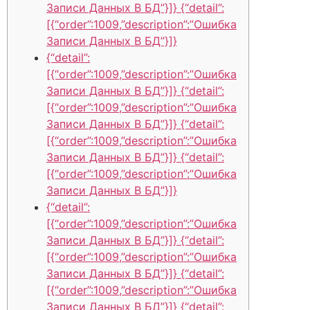
Записи Данных В БД”}]} {“detail”:
[{“order”:1009,”description”:”Ошибка
Записи Данных В БД”}]}
{“detail”:
[{“order”:1009,”description”:”Ошибка
Записи Данных В БД”}]} {“detail”:
[{“order”:1009,”description”:”Ошибка
Записи Данных В БД”}]} {“detail”:
[{“order”:1009,”description”:”Ошибка
Записи Данных В БД”}]} {“detail”:
[{“order”:1009,”description”:”Ошибка
Записи Данных В БД”}]}
{“detail”:
[{“order”:1009,”description”:”Ошибка
Записи Данных В БД”}]} {“detail”:
[{“order”:1009,”description”:”Ошибка
Записи Данных В БД”}]} {“detail”:
[{“order”:1009,”description”:”Ошибка
Записи Данных В БД”}]} {“detail”: