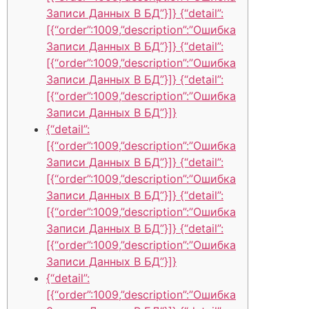
Записи Данных В БД”}]} {“detail”:
[{“order”:1009,”description”:”Ошибка
Записи Данных В БД”}]} {“detail”:
[{“order”:1009,”description”:”Ошибка
Записи Данных В БД”}]} {“detail”:
[{“order”:1009,”description”:”Ошибка
Записи Данных В БД”}]}
{“detail”:
[{“order”:1009,”description”:”Ошибка
Записи Данных В БД”}]} {“detail”:
[{“order”:1009,”description”:”Ошибка
Записи Данных В БД”}]} {“detail”:
[{“order”:1009,”description”:”Ошибка
Записи Данных В БД”}]} {“detail”:
[{“order”:1009,”description”:”Ошибка
Записи Данных В БД”}]}
{“detail”:
[{“order”:1009,”description”:”Ошибка