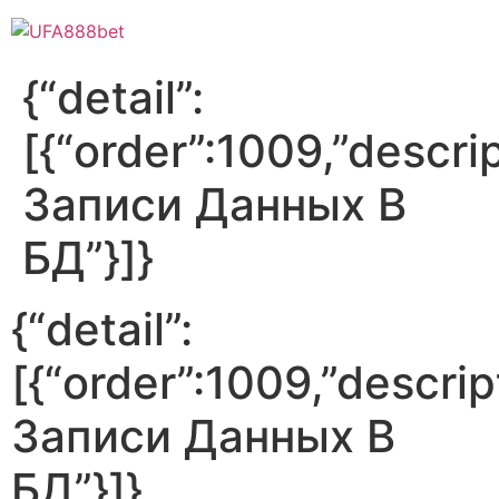
Skip
to
content
{“detail”:
[{“order”:1009,”descr
Записи Данных В
БД”}]}
{“detail”:
[{“order”:1009,”descri
Записи Данных В
БД”}]}