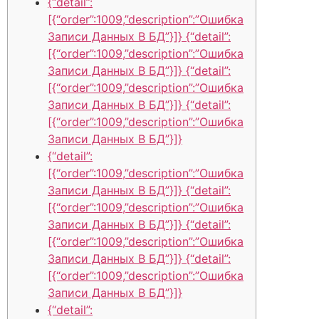
{“detail”:
[{“order”:1009,”description”:”Ошибка
Записи Данных В БД”}]} {“detail”:
[{“order”:1009,”description”:”Ошибка
Записи Данных В БД”}]} {“detail”:
[{“order”:1009,”description”:”Ошибка
Записи Данных В БД”}]} {“detail”:
[{“order”:1009,”description”:”Ошибка
Записи Данных В БД”}]}
{“detail”:
[{“order”:1009,”description”:”Ошибка
Записи Данных В БД”}]} {“detail”:
[{“order”:1009,”description”:”Ошибка
Записи Данных В БД”}]} {“detail”:
[{“order”:1009,”description”:”Ошибка
Записи Данных В БД”}]} {“detail”:
[{“order”:1009,”description”:”Ошибка
Записи Данных В БД”}]}
{“detail”: