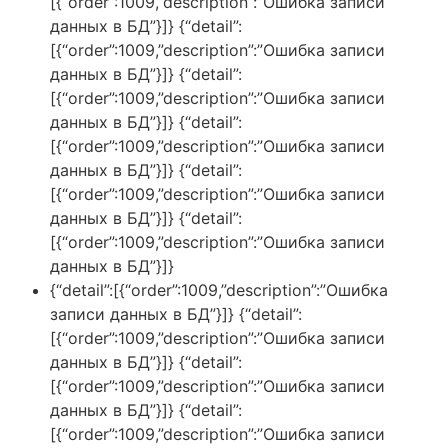
[{“order”:1009,”description”:”Ошибка записи
данных в БД”}]} {“detail”:
[{“order”:1009,”description”:”Ошибка записи
данных в БД”}]} {“detail”:
[{“order”:1009,”description”:”Ошибка записи
данных в БД”}]} {“detail”:
[{“order”:1009,”description”:”Ошибка записи
данных в БД”}]} {“detail”:
[{“order”:1009,”description”:”Ошибка записи
данных в БД”}]} {“detail”:
[{“order”:1009,”description”:”Ошибка записи
данных в БД”}]}
{“detail”:[{“order”:1009,”description”:”Ошибка
записи данных в БД”}]} {“detail”:
[{“order”:1009,”description”:”Ошибка записи
данных в БД”}]} {“detail”:
[{“order”:1009,”description”:”Ошибка записи
данных в БД”}]} {“detail”:
[{“order”:1009,”description”:”Ошибка записи