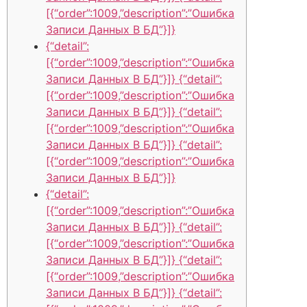
[{“order”:1009,”description”:”Ошибка
Записи Данных В БД”}]}
{“detail”:
[{“order”:1009,”description”:”Ошибка
Записи Данных В БД”}]} {“detail”:
[{“order”:1009,”description”:”Ошибка
Записи Данных В БД”}]} {“detail”:
[{“order”:1009,”description”:”Ошибка
Записи Данных В БД”}]} {“detail”:
[{“order”:1009,”description”:”Ошибка
Записи Данных В БД”}]}
{“detail”:
[{“order”:1009,”description”:”Ошибка
Записи Данных В БД”}]} {“detail”:
[{“order”:1009,”description”:”Ошибка
Записи Данных В БД”}]} {“detail”:
[{“order”:1009,”description”:”Ошибка
Записи Данных В БД”}]} {“detail”: