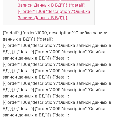
Записи Данных В БД”}]} {“detail”:
[{“order”:1009,”description”:”Ошибка
Записи Данных В БД”}]}
{“detail”:[{“order”:1009,”description”:”Ошибка записи
данных в БД”}]} {“detail”:
[{“order”:1009,”description”:”Ошибка записи данных в
БД”}]} {“detail”:[{“order”:1009,”description”:”Ошибка
записи данных в БД”}]} {“detail”:
[{“order”:1009,”description”:”Ошибка записи данных в
БД”}]} {“detail”:[{“order”:1009,”description”:”Ошибка
записи данных в БД”}]} {“detail”:
[{“order”:1009,”description”:”Ошибка записи данных в
БД”}]} {“detail”:[{“order”:1009,”description”:”Ошибка
записи данных в БД”}]} {“detail”:
[{“order”:1009,”description”:”Ошибка записи данных в
БД”}]} {“detail”:[{“order”:1009,”description”:”Ошибка
записи данных в БД”}]} {“detail”: