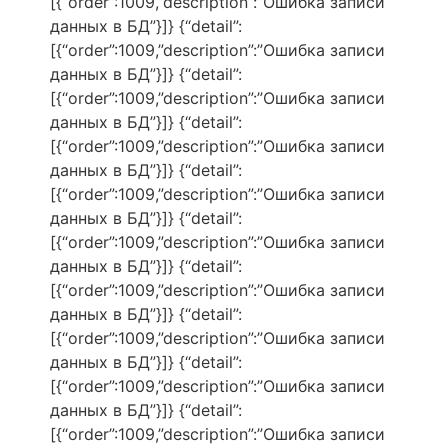
[{“order”:1009,”description”:”Ошибка записи
данных в БД”}]} {“detail”:
[{“order”:1009,”description”:”Ошибка записи
данных в БД”}]} {“detail”:
[{“order”:1009,”description”:”Ошибка записи
данных в БД”}]} {“detail”:
[{“order”:1009,”description”:”Ошибка записи
данных в БД”}]} {“detail”:
[{“order”:1009,”description”:”Ошибка записи
данных в БД”}]} {“detail”:
[{“order”:1009,”description”:”Ошибка записи
данных в БД”}]} {“detail”:
[{“order”:1009,”description”:”Ошибка записи
данных в БД”}]} {“detail”:
[{“order”:1009,”description”:”Ошибка записи
данных в БД”}]} {“detail”:
[{“order”:1009,”description”:”Ошибка записи
данных в БД”}]} {“detail”:
[{“order”:1009,”description”:”Ошибка записи