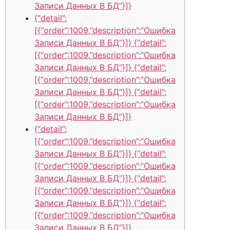
Записи Данных В БД”}]}
{“detail”:
[{“order”:1009,”description”:”Ошибка
Записи Данных В БД”}]} {“detail”:
[{“order”:1009,”description”:”Ошибка
Записи Данных В БД”}]} {“detail”:
[{“order”:1009,”description”:”Ошибка
Записи Данных В БД”}]} {“detail”:
[{“order”:1009,”description”:”Ошибка
Записи Данных В БД”}]}
{“detail”:
[{“order”:1009,”description”:”Ошибка
Записи Данных В БД”}]} {“detail”:
[{“order”:1009,”description”:”Ошибка
Записи Данных В БД”}]} {“detail”:
[{“order”:1009,”description”:”Ошибка
Записи Данных В БД”}]} {“detail”:
[{“order”:1009,”description”:”Ошибка
Записи Данных В БД”}]}