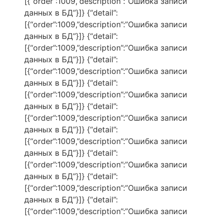
[{“order”:1009,”description”:”Ошибка записи
данных в БД”}]} {“detail”:
[{“order”:1009,”description”:”Ошибка записи
данных в БД”}]} {“detail”:
[{“order”:1009,”description”:”Ошибка записи
данных в БД”}]} {“detail”:
[{“order”:1009,”description”:”Ошибка записи
данных в БД”}]} {“detail”:
[{“order”:1009,”description”:”Ошибка записи
данных в БД”}]} {“detail”:
[{“order”:1009,”description”:”Ошибка записи
данных в БД”}]} {“detail”:
[{“order”:1009,”description”:”Ошибка записи
данных в БД”}]} {“detail”:
[{“order”:1009,”description”:”Ошибка записи
данных в БД”}]} {“detail”:
[{“order”:1009,”description”:”Ошибка записи
данных в БД”}]} {“detail”:
[{“order”:1009,”description”:”Ошибка записи