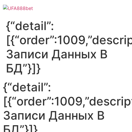
Skip
to
content
{“detail”:
[{“order”:1009,”descr
Записи Данных В
БД”}]}
{“detail”:
[{“order”:1009,”descri
Записи Данных В
БД”}]}