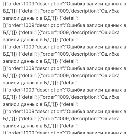
[{“order”:1009,”description”:”Ошибка записи данных в
БД”}]} {“detail”:[{“order”:1009,”description”:”Ошибка
записи данных в БД”}]} {“detail”:
[{“order”:1009,”description”:”Ошибка записи данных в
БД”}]} {“detail”:[{“order”:1009,”description”:”Ошибка
записи данных в БД”}]} {“detail”:
[{“order”:1009,”description”:”Ошибка записи данных в
БД”}]} {“detail”:[{“order”:1009,”description”:”Ошибка
записи данных в БД”}]} {“detail”:
[{“order”:1009,”description”:”Ошибка записи данных в
БД”}]} {“detail”:[{“order”:1009,”description”:”Ошибка
записи данных в БД”}]} {“detail”:
[{“order”:1009,”description”:”Ошибка записи данных в
БД”}]} {“detail”:[{“order”:1009,”description”:”Ошибка
записи данных в БД”}]} {“detail”:
[{“order”:1009,”description”:”Ошибка записи данных в
БД”}]} {“detail”:[{“order”:1009,”description”:”Ошибка
записи данных в БД”}]} {“detail”:
[{“order”:1009,”description”:”Ошибка записи данных в