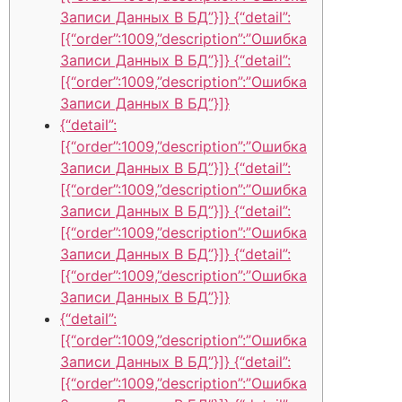
Записи Данных В БД”}]} {“detail”:
[{“order”:1009,”description”:”Ошибка
Записи Данных В БД”}]} {“detail”:
[{“order”:1009,”description”:”Ошибка
Записи Данных В БД”}]}
{“detail”:
[{“order”:1009,”description”:”Ошибка
Записи Данных В БД”}]} {“detail”:
[{“order”:1009,”description”:”Ошибка
Записи Данных В БД”}]} {“detail”:
[{“order”:1009,”description”:”Ошибка
Записи Данных В БД”}]} {“detail”:
[{“order”:1009,”description”:”Ошибка
Записи Данных В БД”}]}
{“detail”:
[{“order”:1009,”description”:”Ошибка
Записи Данных В БД”}]} {“detail”:
[{“order”:1009,”description”:”Ошибка