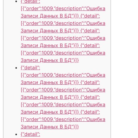
{“detail”:
[{“order”:1009,”description”:”Ошибка
Записи Данных В БД”}]} {“detail”:
[{“order”:1009,”description”:”Ошибка
Записи Данных В БД”}]} {“detail”:
[{“order”:1009,”description”:”Ошибка
Записи Данных В БД”}]} {“detail”:
[{“order”:1009,”description”:”Ошибка
Записи Данных В БД”}]}
{“detail”:
[{“order”:1009,”description”:”Ошибка
Записи Данных В БД”}]} {“detail”:
[{“order”:1009,”description”:”Ошибка
Записи Данных В БД”}]} {“detail”:
[{“order”:1009,”description”:”Ошибка
Записи Данных В БД”}]} {“detail”:
[{“order”:1009,”description”:”Ошибка
Записи Данных В БД”}]}
{“detail”: