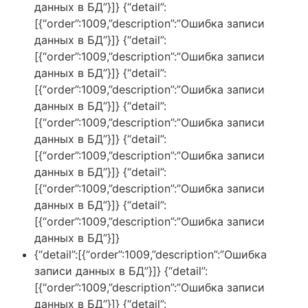
данных в БД”}]} {“detail”:
[{“order”:1009,”description”:”Ошибка записи
данных в БД”}]} {“detail”:
[{“order”:1009,”description”:”Ошибка записи
данных в БД”}]} {“detail”:
[{“order”:1009,”description”:”Ошибка записи
данных в БД”}]} {“detail”:
[{“order”:1009,”description”:”Ошибка записи
данных в БД”}]} {“detail”:
[{“order”:1009,”description”:”Ошибка записи
данных в БД”}]} {“detail”:
[{“order”:1009,”description”:”Ошибка записи
данных в БД”}]} {“detail”:
[{“order”:1009,”description”:”Ошибка записи
данных в БД”}]}
{“detail”:[{“order”:1009,”description”:”Ошибка
записи данных в БД”}]} {“detail”:
[{“order”:1009,”description”:”Ошибка записи
данных в БД”}]} {“detail”: