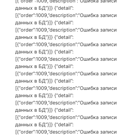
[{“order”:1009,”description”:”Ошибка записи
данных в БД”}]} {“detail”:
[{“order”:1009,”description”:”Ошибка записи
данных в БД”}]} {“detail”:
[{“order”:1009,”description”:”Ошибка записи
данных в БД”}]} {“detail”:
[{“order”:1009,”description”:”Ошибка записи
данных в БД”}]} {“detail”:
[{“order”:1009,”description”:”Ошибка записи
данных в БД”}]} {“detail”:
[{“order”:1009,”description”:”Ошибка записи
данных в БД”}]} {“detail”:
[{“order”:1009,”description”:”Ошибка записи
данных в БД”}]} {“detail”:
[{“order”:1009,”description”:”Ошибка записи
данных в БД”}]} {“detail”:
[{“order”:1009,”description”:”Ошибка записи
данных в БД”}]} {“detail”:
[{“order”:1009,”description”:”Ошибка записи