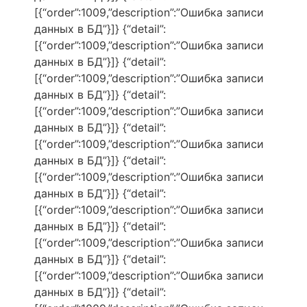
[{“order”:1009,”description”:”Ошибка записи
данных в БД”}]} {“detail”:
[{“order”:1009,”description”:”Ошибка записи
данных в БД”}]} {“detail”:
[{“order”:1009,”description”:”Ошибка записи
данных в БД”}]} {“detail”:
[{“order”:1009,”description”:”Ошибка записи
данных в БД”}]} {“detail”:
[{“order”:1009,”description”:”Ошибка записи
данных в БД”}]} {“detail”:
[{“order”:1009,”description”:”Ошибка записи
данных в БД”}]} {“detail”:
[{“order”:1009,”description”:”Ошибка записи
данных в БД”}]} {“detail”:
[{“order”:1009,”description”:”Ошибка записи
данных в БД”}]} {“detail”:
[{“order”:1009,”description”:”Ошибка записи
данных в БД”}]} {“detail”: