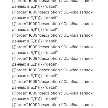
[{“order”:1009,”description”:”Ошибка записи
данных в БД”}]} {“detail”:
[{“order”:1009,”description”:”Ошибка записи
данных в БД”}]} {“detail”:
[{“order”:1009,”description”:”Ошибка записи
данных в БД”}]} {“detail”:
[{“order”:1009,”description”:”Ошибка записи
данных в БД”}]} {“detail”:
[{“order”:1009,”description”:”Ошибка записи
данных в БД”}]} {“detail”:
[{“order”:1009,”description”:”Ошибка записи
данных в БД”}]} {“detail”:
[{“order”:1009,”description”:”Ошибка записи
данных в БД”}]} {“detail”:
[{“order”:1009,”description”:”Ошибка записи
данных в БД”}]} {“detail”:
[{“order”:1009,”description”:”Ошибка записи
данных в БД”}]} {“detail”:
[{“order”:1009,”description”:”Ошибка записи