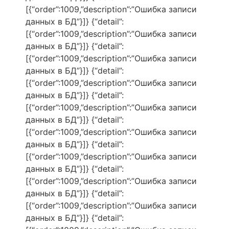
[{“order”:1009,”description”:”Ошибка записи
данных в БД”}]} {“detail”:
[{“order”:1009,”description”:”Ошибка записи
данных в БД”}]} {“detail”:
[{“order”:1009,”description”:”Ошибка записи
данных в БД”}]} {“detail”:
[{“order”:1009,”description”:”Ошибка записи
данных в БД”}]} {“detail”:
[{“order”:1009,”description”:”Ошибка записи
данных в БД”}]} {“detail”:
[{“order”:1009,”description”:”Ошибка записи
данных в БД”}]} {“detail”:
[{“order”:1009,”description”:”Ошибка записи
данных в БД”}]} {“detail”:
[{“order”:1009,”description”:”Ошибка записи
данных в БД”}]} {“detail”:
[{“order”:1009,”description”:”Ошибка записи
данных в БД”}]} {“detail”: