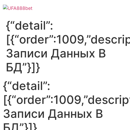
Skip
to
content
{“detail”:
[{“order”:1009,”descr
Записи Данных В
БД”}]}
{“detail”:
[{“order”:1009,”descri
Записи Данных В
БД”}]}