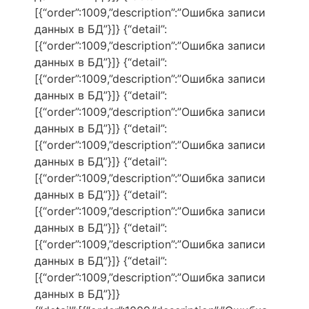
[{“order”:1009,”description”:”Ошибка записи
данных в БД”}]} {“detail”:
[{“order”:1009,”description”:”Ошибка записи
данных в БД”}]} {“detail”:
[{“order”:1009,”description”:”Ошибка записи
данных в БД”}]} {“detail”:
[{“order”:1009,”description”:”Ошибка записи
данных в БД”}]} {“detail”:
[{“order”:1009,”description”:”Ошибка записи
данных в БД”}]} {“detail”:
[{“order”:1009,”description”:”Ошибка записи
данных в БД”}]} {“detail”:
[{“order”:1009,”description”:”Ошибка записи
данных в БД”}]} {“detail”:
[{“order”:1009,”description”:”Ошибка записи
данных в БД”}]} {“detail”:
[{“order”:1009,”description”:”Ошибка записи
данных в БД”}]}