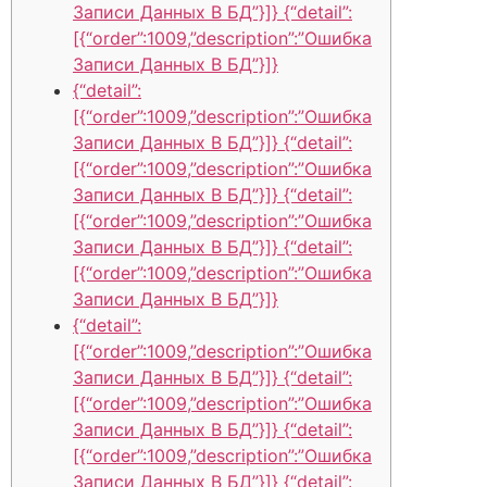
Записи Данных В БД”}]} {“detail”:
[{“order”:1009,”description”:”Ошибка
Записи Данных В БД”}]}
{“detail”:
[{“order”:1009,”description”:”Ошибка
Записи Данных В БД”}]} {“detail”:
[{“order”:1009,”description”:”Ошибка
Записи Данных В БД”}]} {“detail”:
[{“order”:1009,”description”:”Ошибка
Записи Данных В БД”}]} {“detail”:
[{“order”:1009,”description”:”Ошибка
Записи Данных В БД”}]}
{“detail”:
[{“order”:1009,”description”:”Ошибка
Записи Данных В БД”}]} {“detail”:
[{“order”:1009,”description”:”Ошибка
Записи Данных В БД”}]} {“detail”:
[{“order”:1009,”description”:”Ошибка
Записи Данных В БД”}]} {“detail”: