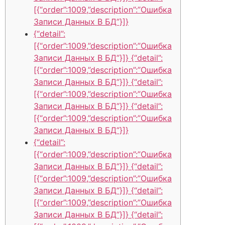
[{“order”:1009,”description”:”Ошибка
Записи Данных В БД”}]}
{“detail”:
[{“order”:1009,”description”:”Ошибка
Записи Данных В БД”}]} {“detail”:
[{“order”:1009,”description”:”Ошибка
Записи Данных В БД”}]} {“detail”:
[{“order”:1009,”description”:”Ошибка
Записи Данных В БД”}]} {“detail”:
[{“order”:1009,”description”:”Ошибка
Записи Данных В БД”}]}
{“detail”:
[{“order”:1009,”description”:”Ошибка
Записи Данных В БД”}]} {“detail”:
[{“order”:1009,”description”:”Ошибка
Записи Данных В БД”}]} {“detail”:
[{“order”:1009,”description”:”Ошибка
Записи Данных В БД”}]} {“detail”: