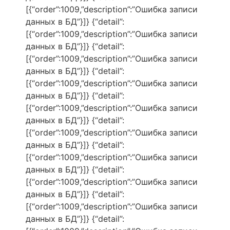
[{“order”:1009,”description”:”Ошибка записи
данных в БД”}]} {“detail”:
[{“order”:1009,”description”:”Ошибка записи
данных в БД”}]} {“detail”:
[{“order”:1009,”description”:”Ошибка записи
данных в БД”}]} {“detail”:
[{“order”:1009,”description”:”Ошибка записи
данных в БД”}]} {“detail”:
[{“order”:1009,”description”:”Ошибка записи
данных в БД”}]} {“detail”:
[{“order”:1009,”description”:”Ошибка записи
данных в БД”}]} {“detail”:
[{“order”:1009,”description”:”Ошибка записи
данных в БД”}]} {“detail”:
[{“order”:1009,”description”:”Ошибка записи
данных в БД”}]} {“detail”:
[{“order”:1009,”description”:”Ошибка записи
данных в БД”}]} {“detail”: