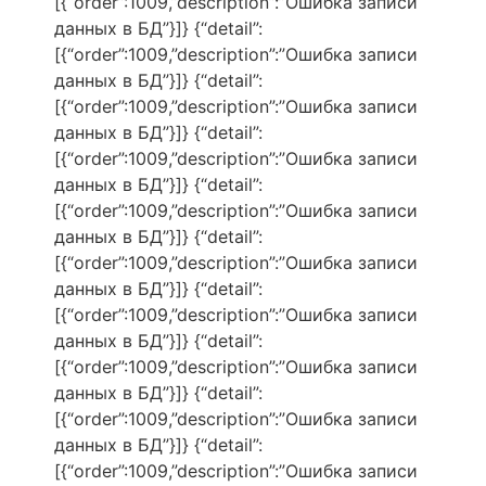
[{“order”:1009,”description”:”Ошибка записи
данных в БД”}]} {“detail”:
[{“order”:1009,”description”:”Ошибка записи
данных в БД”}]} {“detail”:
[{“order”:1009,”description”:”Ошибка записи
данных в БД”}]} {“detail”:
[{“order”:1009,”description”:”Ошибка записи
данных в БД”}]} {“detail”:
[{“order”:1009,”description”:”Ошибка записи
данных в БД”}]} {“detail”:
[{“order”:1009,”description”:”Ошибка записи
данных в БД”}]} {“detail”:
[{“order”:1009,”description”:”Ошибка записи
данных в БД”}]} {“detail”:
[{“order”:1009,”description”:”Ошибка записи
данных в БД”}]} {“detail”:
[{“order”:1009,”description”:”Ошибка записи
данных в БД”}]} {“detail”:
[{“order”:1009,”description”:”Ошибка записи