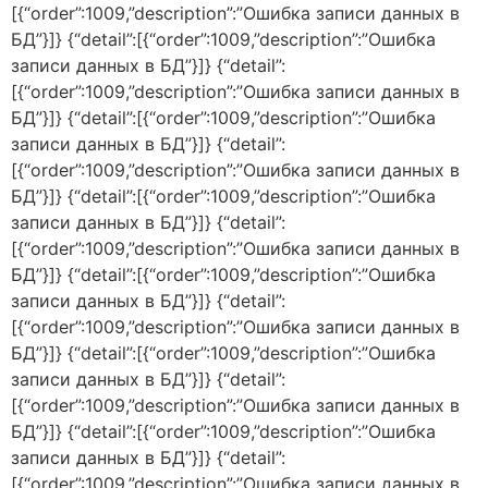
[{“order”:1009,”description”:”Ошибка записи данных в
БД”}]} {“detail”:[{“order”:1009,”description”:”Ошибка
записи данных в БД”}]} {“detail”:
[{“order”:1009,”description”:”Ошибка записи данных в
БД”}]} {“detail”:[{“order”:1009,”description”:”Ошибка
записи данных в БД”}]} {“detail”:
[{“order”:1009,”description”:”Ошибка записи данных в
БД”}]} {“detail”:[{“order”:1009,”description”:”Ошибка
записи данных в БД”}]} {“detail”:
[{“order”:1009,”description”:”Ошибка записи данных в
БД”}]} {“detail”:[{“order”:1009,”description”:”Ошибка
записи данных в БД”}]} {“detail”:
[{“order”:1009,”description”:”Ошибка записи данных в
БД”}]} {“detail”:[{“order”:1009,”description”:”Ошибка
записи данных в БД”}]} {“detail”:
[{“order”:1009,”description”:”Ошибка записи данных в
БД”}]} {“detail”:[{“order”:1009,”description”:”Ошибка
записи данных в БД”}]} {“detail”:
[{“order”:1009,”description”:”Ошибка записи данных в