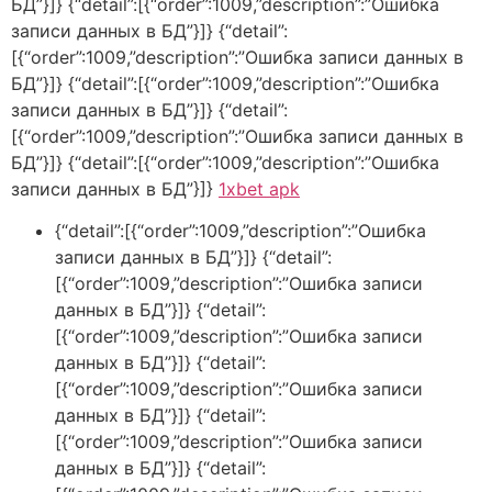
БД”}]} {“detail”:[{“order”:1009,”description”:”Ошибка
записи данных в БД”}]} {“detail”:
[{“order”:1009,”description”:”Ошибка записи данных в
БД”}]} {“detail”:[{“order”:1009,”description”:”Ошибка
записи данных в БД”}]} {“detail”:
[{“order”:1009,”description”:”Ошибка записи данных в
БД”}]} {“detail”:[{“order”:1009,”description”:”Ошибка
записи данных в БД”}]}
1xbet apk
{“detail”:[{“order”:1009,”description”:”Ошибка
записи данных в БД”}]} {“detail”:
[{“order”:1009,”description”:”Ошибка записи
данных в БД”}]} {“detail”:
[{“order”:1009,”description”:”Ошибка записи
данных в БД”}]} {“detail”:
[{“order”:1009,”description”:”Ошибка записи
данных в БД”}]} {“detail”:
[{“order”:1009,”description”:”Ошибка записи
данных в БД”}]} {“detail”: