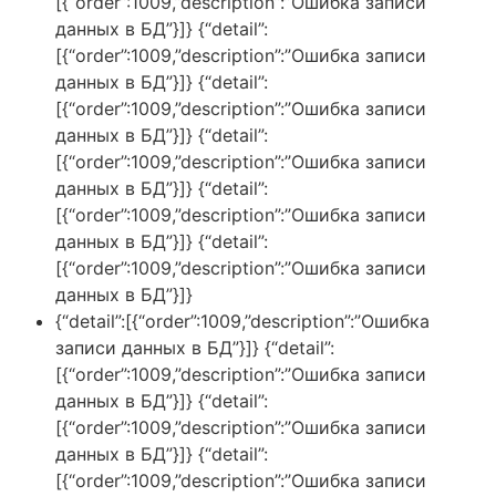
[{“order”:1009,”description”:”Ошибка записи
данных в БД”}]} {“detail”:
[{“order”:1009,”description”:”Ошибка записи
данных в БД”}]} {“detail”:
[{“order”:1009,”description”:”Ошибка записи
данных в БД”}]} {“detail”:
[{“order”:1009,”description”:”Ошибка записи
данных в БД”}]} {“detail”:
[{“order”:1009,”description”:”Ошибка записи
данных в БД”}]} {“detail”:
[{“order”:1009,”description”:”Ошибка записи
данных в БД”}]}
{“detail”:[{“order”:1009,”description”:”Ошибка
записи данных в БД”}]} {“detail”:
[{“order”:1009,”description”:”Ошибка записи
данных в БД”}]} {“detail”:
[{“order”:1009,”description”:”Ошибка записи
данных в БД”}]} {“detail”:
[{“order”:1009,”description”:”Ошибка записи