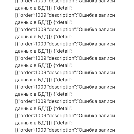
[{“order”:1009,”description”:”Ошибка записи
данных в БД”}]} {“detail”:
[{“order”:1009,”description”:”Ошибка записи
данных в БД”}]} {“detail”:
[{“order”:1009,”description”:”Ошибка записи
данных в БД”}]} {“detail”:
[{“order”:1009,”description”:”Ошибка записи
данных в БД”}]} {“detail”:
[{“order”:1009,”description”:”Ошибка записи
данных в БД”}]} {“detail”:
[{“order”:1009,”description”:”Ошибка записи
данных в БД”}]} {“detail”:
[{“order”:1009,”description”:”Ошибка записи
данных в БД”}]} {“detail”:
[{“order”:1009,”description”:”Ошибка записи
данных в БД”}]} {“detail”:
[{“order”:1009,”description”:”Ошибка записи
данных в БД”}]} {“detail”:
[{“order”:1009,”description”:”Ошибка записи