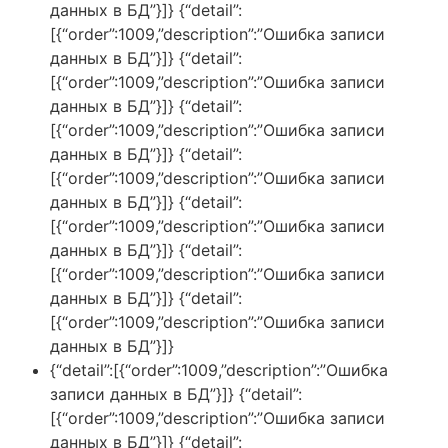
данных в БД”}]} {“detail”:
[{“order”:1009,”description”:”Ошибка записи
данных в БД”}]} {“detail”:
[{“order”:1009,”description”:”Ошибка записи
данных в БД”}]} {“detail”:
[{“order”:1009,”description”:”Ошибка записи
данных в БД”}]} {“detail”:
[{“order”:1009,”description”:”Ошибка записи
данных в БД”}]} {“detail”:
[{“order”:1009,”description”:”Ошибка записи
данных в БД”}]} {“detail”:
[{“order”:1009,”description”:”Ошибка записи
данных в БД”}]} {“detail”:
[{“order”:1009,”description”:”Ошибка записи
данных в БД”}]}
{“detail”:[{“order”:1009,”description”:”Ошибка
записи данных в БД”}]} {“detail”:
[{“order”:1009,”description”:”Ошибка записи
данных в БД”}]} {“detail”: