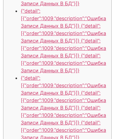
Записи Данных В БД”}]}
{“detail”:
[{“order”:1009,”description”:”Ошибка
Записи Данных В БД”}]} {“detail”:
[{“order”:1009,”description”:”Ошибка
Записи Данных В БД”}]} {“detail”:
[{“order”:1009,”description”:”Ошибка
Записи Данных В БД”}]} {“detail”:
[{“order”:1009,”description”:”Ошибка
Записи Данных В БД”}]}
{“detail”:
[{“order”:1009,”description”:”Ошибка
Записи Данных В БД”}]} {“detail”:
[{“order”:1009,”description”:”Ошибка
Записи Данных В БД”}]} {“detail”:
[{“order”:1009,”description”:”Ошибка
Записи Данных В БД”}]} {“detail”:
[{“order”:1009,”description”:”Ошибка
Записи Данных В БД”}]}