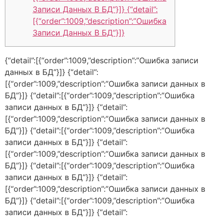
Записи Данных В БД”}]} {“detail”:
[{“order”:1009,”description”:”Ошибка
Записи Данных В БД”}]}
{“detail”:[{“order”:1009,”description”:”Ошибка записи
данных в БД”}]} {“detail”:
[{“order”:1009,”description”:”Ошибка записи данных в
БД”}]} {“detail”:[{“order”:1009,”description”:”Ошибка
записи данных в БД”}]} {“detail”:
[{“order”:1009,”description”:”Ошибка записи данных в
БД”}]} {“detail”:[{“order”:1009,”description”:”Ошибка
записи данных в БД”}]} {“detail”:
[{“order”:1009,”description”:”Ошибка записи данных в
БД”}]} {“detail”:[{“order”:1009,”description”:”Ошибка
записи данных в БД”}]} {“detail”:
[{“order”:1009,”description”:”Ошибка записи данных в
БД”}]} {“detail”:[{“order”:1009,”description”:”Ошибка
записи данных в БД”}]} {“detail”: