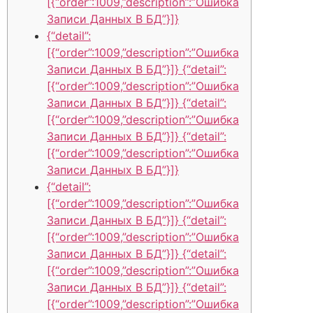
[{“order”:1009,”description”:”Ошибка
Записи Данных В БД”}]}
{“detail”:
[{“order”:1009,”description”:”Ошибка
Записи Данных В БД”}]} {“detail”:
[{“order”:1009,”description”:”Ошибка
Записи Данных В БД”}]} {“detail”:
[{“order”:1009,”description”:”Ошибка
Записи Данных В БД”}]} {“detail”:
[{“order”:1009,”description”:”Ошибка
Записи Данных В БД”}]}
{“detail”:
[{“order”:1009,”description”:”Ошибка
Записи Данных В БД”}]} {“detail”:
[{“order”:1009,”description”:”Ошибка
Записи Данных В БД”}]} {“detail”:
[{“order”:1009,”description”:”Ошибка
Записи Данных В БД”}]} {“detail”:
[{“order”:1009,”description”:”Ошибка