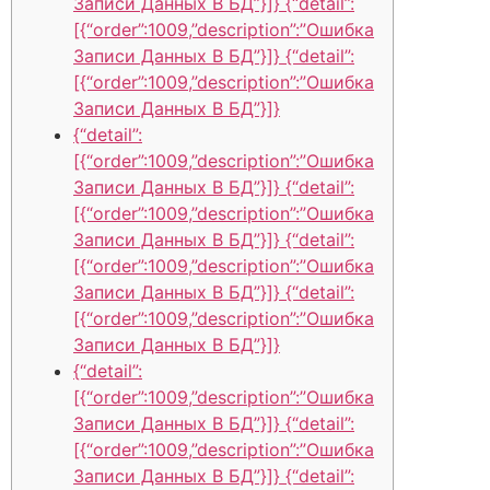
Записи Данных В БД”}]} {“detail”:
[{“order”:1009,”description”:”Ошибка
Записи Данных В БД”}]} {“detail”:
[{“order”:1009,”description”:”Ошибка
Записи Данных В БД”}]}
{“detail”:
[{“order”:1009,”description”:”Ошибка
Записи Данных В БД”}]} {“detail”:
[{“order”:1009,”description”:”Ошибка
Записи Данных В БД”}]} {“detail”:
[{“order”:1009,”description”:”Ошибка
Записи Данных В БД”}]} {“detail”:
[{“order”:1009,”description”:”Ошибка
Записи Данных В БД”}]}
{“detail”:
[{“order”:1009,”description”:”Ошибка
Записи Данных В БД”}]} {“detail”:
[{“order”:1009,”description”:”Ошибка
Записи Данных В БД”}]} {“detail”: