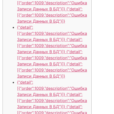
[{“order”:1009,”description”:”Ошибка
Записи Данных В БД”}]} {“detail”:
[{“order”:1009,”description”:”Ошибка
Записи Данных В БД”}]}
{“detail”:
[{“order”:1009,”description”:”Ошибка
Записи Данных В БД”}]} {“detail”:
[{“order”:1009,”description”:”Ошибка
Записи Данных В БД”}]} {“detail”:
[{“order”:1009,”description”:”Ошибка
Записи Данных В БД”}]} {“detail”:
[{“order”:1009,”description”:”Ошибка
Записи Данных В БД”}]}
{“detail”:
[{“order”:1009,”description”:”Ошибка
Записи Данных В БД”}]} {“detail”:
[{“order”:1009,”description”:”Ошибка
Записи Данных В БД”}]} {“detail”:
[{“order”:1009,”description”:”Ошибка