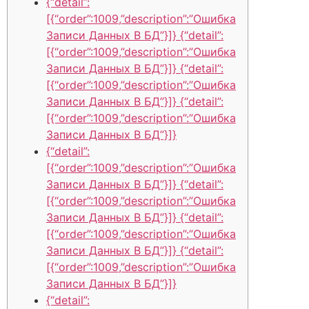
{“detail”:
[{“order”:1009,”description”:”Ошибка
Записи Данных В БД”}]} {“detail”:
[{“order”:1009,”description”:”Ошибка
Записи Данных В БД”}]} {“detail”:
[{“order”:1009,”description”:”Ошибка
Записи Данных В БД”}]} {“detail”:
[{“order”:1009,”description”:”Ошибка
Записи Данных В БД”}]}
{“detail”:
[{“order”:1009,”description”:”Ошибка
Записи Данных В БД”}]} {“detail”:
[{“order”:1009,”description”:”Ошибка
Записи Данных В БД”}]} {“detail”:
[{“order”:1009,”description”:”Ошибка
Записи Данных В БД”}]} {“detail”:
[{“order”:1009,”description”:”Ошибка
Записи Данных В БД”}]}
{“detail”: