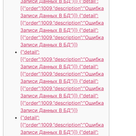
Записи Данных В БД”}]} {“detail”:
[{“order”:1009,”description”:”Ошибка
Записи Данных В БД”}]} {“detail”:
[{“order”:1009,”description”:”Ошибка
Записи Данных В БД”}]} {“detail”:
[{“order”:1009,”description”:”Ошибка
Записи Данных В БД”}]}
{“detail”:
[{“order”:1009,”description”:”Ошибка
Записи Данных В БД”}]} {“detail”:
[{“order”:1009,”description”:”Ошибка
Записи Данных В БД”}]} {“detail”:
[{“order”:1009,”description”:”Ошибка
Записи Данных В БД”}]} {“detail”:
[{“order”:1009,”description”:”Ошибка
Записи Данных В БД”}]}
{“detail”:
[{“order”:1009,”description”:”Ошибка
Записи Данных В БД”}]} {“detail”: