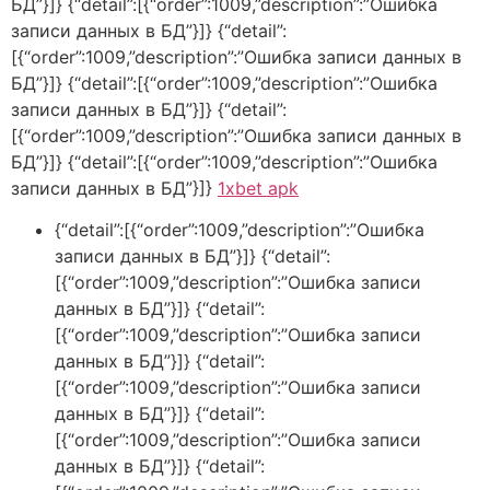
БД”}]} {“detail”:[{“order”:1009,”description”:”Ошибка
записи данных в БД”}]} {“detail”:
[{“order”:1009,”description”:”Ошибка записи данных в
БД”}]} {“detail”:[{“order”:1009,”description”:”Ошибка
записи данных в БД”}]} {“detail”:
[{“order”:1009,”description”:”Ошибка записи данных в
БД”}]} {“detail”:[{“order”:1009,”description”:”Ошибка
записи данных в БД”}]}
1xbet apk
{“detail”:[{“order”:1009,”description”:”Ошибка
записи данных в БД”}]} {“detail”:
[{“order”:1009,”description”:”Ошибка записи
данных в БД”}]} {“detail”:
[{“order”:1009,”description”:”Ошибка записи
данных в БД”}]} {“detail”:
[{“order”:1009,”description”:”Ошибка записи
данных в БД”}]} {“detail”:
[{“order”:1009,”description”:”Ошибка записи
данных в БД”}]} {“detail”: