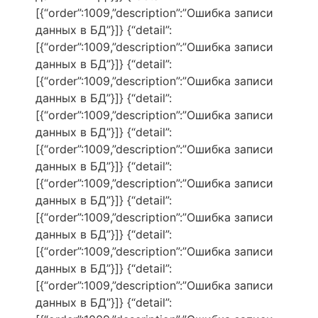
[{“order”:1009,”description”:”Ошибка записи
данных в БД”}]} {“detail”:
[{“order”:1009,”description”:”Ошибка записи
данных в БД”}]} {“detail”:
[{“order”:1009,”description”:”Ошибка записи
данных в БД”}]} {“detail”:
[{“order”:1009,”description”:”Ошибка записи
данных в БД”}]} {“detail”:
[{“order”:1009,”description”:”Ошибка записи
данных в БД”}]} {“detail”:
[{“order”:1009,”description”:”Ошибка записи
данных в БД”}]} {“detail”:
[{“order”:1009,”description”:”Ошибка записи
данных в БД”}]} {“detail”:
[{“order”:1009,”description”:”Ошибка записи
данных в БД”}]} {“detail”:
[{“order”:1009,”description”:”Ошибка записи
данных в БД”}]} {“detail”: