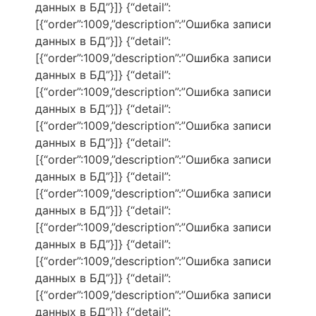
данных в БД”}]} {“detail”:
[{“order”:1009,”description”:”Ошибка записи
данных в БД”}]} {“detail”:
[{“order”:1009,”description”:”Ошибка записи
данных в БД”}]} {“detail”:
[{“order”:1009,”description”:”Ошибка записи
данных в БД”}]} {“detail”:
[{“order”:1009,”description”:”Ошибка записи
данных в БД”}]} {“detail”:
[{“order”:1009,”description”:”Ошибка записи
данных в БД”}]} {“detail”:
[{“order”:1009,”description”:”Ошибка записи
данных в БД”}]} {“detail”:
[{“order”:1009,”description”:”Ошибка записи
данных в БД”}]} {“detail”:
[{“order”:1009,”description”:”Ошибка записи
данных в БД”}]} {“detail”:
[{“order”:1009,”description”:”Ошибка записи
данных в БД”}]} {“detail”: