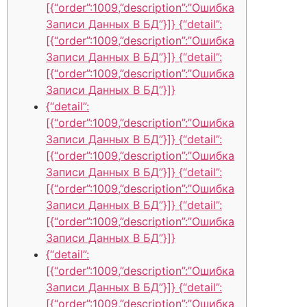
[{“order”:1009,”description”:”Ошибка
Записи Данных В БД”}]} {“detail”:
[{“order”:1009,”description”:”Ошибка
Записи Данных В БД”}]} {“detail”:
[{“order”:1009,”description”:”Ошибка
Записи Данных В БД”}]}
{“detail”:
[{“order”:1009,”description”:”Ошибка
Записи Данных В БД”}]} {“detail”:
[{“order”:1009,”description”:”Ошибка
Записи Данных В БД”}]} {“detail”:
[{“order”:1009,”description”:”Ошибка
Записи Данных В БД”}]} {“detail”:
[{“order”:1009,”description”:”Ошибка
Записи Данных В БД”}]}
{“detail”:
[{“order”:1009,”description”:”Ошибка
Записи Данных В БД”}]} {“detail”:
[{“order”:1009,”description”:”Ошибка