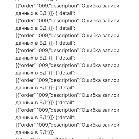
[{“order”:1009,”description”:”Ошибка записи
данных в БД”}]} {“detail”:
[{“order”:1009,”description”:”Ошибка записи
данных в БД”}]} {“detail”:
[{“order”:1009,”description”:”Ошибка записи
данных в БД”}]} {“detail”:
[{“order”:1009,”description”:”Ошибка записи
данных в БД”}]} {“detail”:
[{“order”:1009,”description”:”Ошибка записи
данных в БД”}]} {“detail”:
[{“order”:1009,”description”:”Ошибка записи
данных в БД”}]} {“detail”:
[{“order”:1009,”description”:”Ошибка записи
данных в БД”}]} {“detail”:
[{“order”:1009,”description”:”Ошибка записи
данных в БД”}]} {“detail”:
[{“order”:1009,”description”:”Ошибка записи
данных в БД”}]}