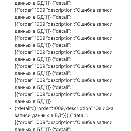
данных в БД”}]} {“detail”:
[{“order”:1009,”description”:”Ошибка записи
данных в БД”}]} {“detail”:
[{“order”:1009,”description”:”Ошибка записи
данных в БД”}]} {“detail”:
[{“order”:1009,”description”:”Ошибка записи
данных в БД”}]} {“detail”:
[{“order”:1009,”description”:”Ошибка записи
данных в БД”}]} {“detail”:
[{“order”:1009,”description”:”Ошибка записи
данных в БД”}]} {“detail”:
[{“order”:1009,”description”:”Ошибка записи
данных в БД”}]} {“detail”:
[{“order”:1009,”description”:”Ошибка записи
данных в БД”}]}
{“detail”:[{“order”:1009,”description”:”Ошибка
записи данных в БД”}]} {“detail”:
[{“order”:1009,”description”:”Ошибка записи
данных в БД”}]} {“detail”: