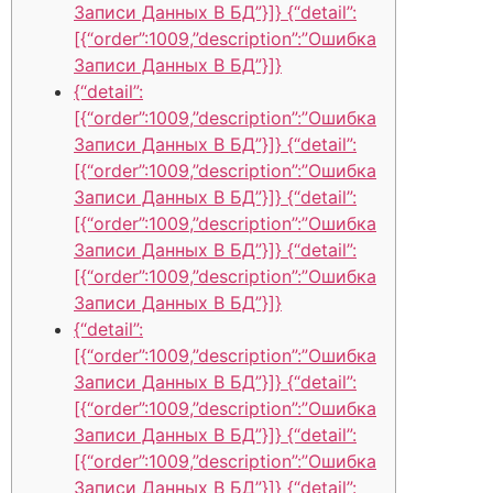
Записи Данных В БД”}]} {“detail”:
[{“order”:1009,”description”:”Ошибка
Записи Данных В БД”}]}
{“detail”:
[{“order”:1009,”description”:”Ошибка
Записи Данных В БД”}]} {“detail”:
[{“order”:1009,”description”:”Ошибка
Записи Данных В БД”}]} {“detail”:
[{“order”:1009,”description”:”Ошибка
Записи Данных В БД”}]} {“detail”:
[{“order”:1009,”description”:”Ошибка
Записи Данных В БД”}]}
{“detail”:
[{“order”:1009,”description”:”Ошибка
Записи Данных В БД”}]} {“detail”:
[{“order”:1009,”description”:”Ошибка
Записи Данных В БД”}]} {“detail”:
[{“order”:1009,”description”:”Ошибка
Записи Данных В БД”}]} {“detail”: