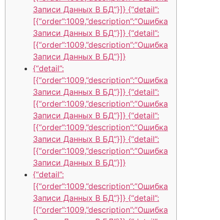
Записи Данных В БД”}]} {“detail”:
[{“order”:1009,”description”:”Ошибка
Записи Данных В БД”}]} {“detail”:
[{“order”:1009,”description”:”Ошибка
Записи Данных В БД”}]}
{“detail”:
[{“order”:1009,”description”:”Ошибка
Записи Данных В БД”}]} {“detail”:
[{“order”:1009,”description”:”Ошибка
Записи Данных В БД”}]} {“detail”:
[{“order”:1009,”description”:”Ошибка
Записи Данных В БД”}]} {“detail”:
[{“order”:1009,”description”:”Ошибка
Записи Данных В БД”}]}
{“detail”:
[{“order”:1009,”description”:”Ошибка
Записи Данных В БД”}]} {“detail”:
[{“order”:1009,”description”:”Ошибка