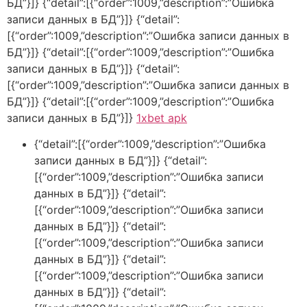
БД”}]} {“detail”:[{“order”:1009,”description”:”Ошибка
записи данных в БД”}]} {“detail”:
[{“order”:1009,”description”:”Ошибка записи данных в
БД”}]} {“detail”:[{“order”:1009,”description”:”Ошибка
записи данных в БД”}]} {“detail”:
[{“order”:1009,”description”:”Ошибка записи данных в
БД”}]} {“detail”:[{“order”:1009,”description”:”Ошибка
записи данных в БД”}]}
1xbet apk
{“detail”:[{“order”:1009,”description”:”Ошибка
записи данных в БД”}]} {“detail”:
[{“order”:1009,”description”:”Ошибка записи
данных в БД”}]} {“detail”:
[{“order”:1009,”description”:”Ошибка записи
данных в БД”}]} {“detail”:
[{“order”:1009,”description”:”Ошибка записи
данных в БД”}]} {“detail”:
[{“order”:1009,”description”:”Ошибка записи
данных в БД”}]} {“detail”: