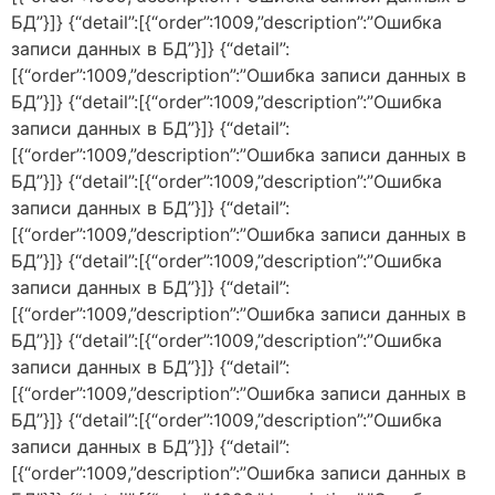
БД”}]} {“detail”:[{“order”:1009,”description”:”Ошибка
записи данных в БД”}]} {“detail”:
[{“order”:1009,”description”:”Ошибка записи данных в
БД”}]} {“detail”:[{“order”:1009,”description”:”Ошибка
записи данных в БД”}]} {“detail”:
[{“order”:1009,”description”:”Ошибка записи данных в
БД”}]} {“detail”:[{“order”:1009,”description”:”Ошибка
записи данных в БД”}]} {“detail”:
[{“order”:1009,”description”:”Ошибка записи данных в
БД”}]} {“detail”:[{“order”:1009,”description”:”Ошибка
записи данных в БД”}]} {“detail”:
[{“order”:1009,”description”:”Ошибка записи данных в
БД”}]} {“detail”:[{“order”:1009,”description”:”Ошибка
записи данных в БД”}]} {“detail”:
[{“order”:1009,”description”:”Ошибка записи данных в
БД”}]} {“detail”:[{“order”:1009,”description”:”Ошибка
записи данных в БД”}]} {“detail”:
[{“order”:1009,”description”:”Ошибка записи данных в