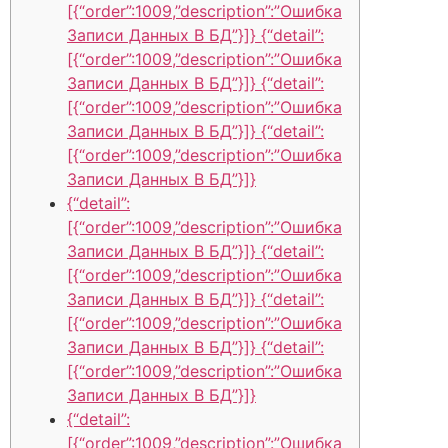
[{“order”:1009,”description”:”Ошибка
Записи Данных В БД”}]} {“detail”:
[{“order”:1009,”description”:”Ошибка
Записи Данных В БД”}]} {“detail”:
[{“order”:1009,”description”:”Ошибка
Записи Данных В БД”}]} {“detail”:
[{“order”:1009,”description”:”Ошибка
Записи Данных В БД”}]}
{“detail”:
[{“order”:1009,”description”:”Ошибка
Записи Данных В БД”}]} {“detail”:
[{“order”:1009,”description”:”Ошибка
Записи Данных В БД”}]} {“detail”:
[{“order”:1009,”description”:”Ошибка
Записи Данных В БД”}]} {“detail”:
[{“order”:1009,”description”:”Ошибка
Записи Данных В БД”}]}
{“detail”:
[{“order”:1009,”description”:”Ошибка