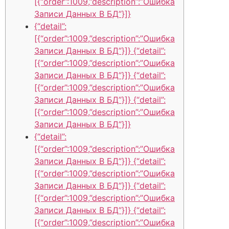
[{“order”:1009,”description”:”Ошибка
Записи Данных В БД”}]}
{“detail”:
[{“order”:1009,”description”:”Ошибка
Записи Данных В БД”}]} {“detail”:
[{“order”:1009,”description”:”Ошибка
Записи Данных В БД”}]} {“detail”:
[{“order”:1009,”description”:”Ошибка
Записи Данных В БД”}]} {“detail”:
[{“order”:1009,”description”:”Ошибка
Записи Данных В БД”}]}
{“detail”:
[{“order”:1009,”description”:”Ошибка
Записи Данных В БД”}]} {“detail”:
[{“order”:1009,”description”:”Ошибка
Записи Данных В БД”}]} {“detail”:
[{“order”:1009,”description”:”Ошибка
Записи Данных В БД”}]} {“detail”:
[{“order”:1009,”description”:”Ошибка