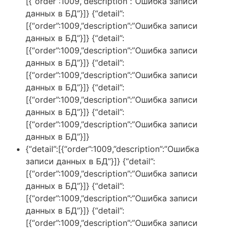
[{“order”:1009,”description”:”Ошибка записи
данных в БД”}]} {“detail”:
[{“order”:1009,”description”:”Ошибка записи
данных в БД”}]} {“detail”:
[{“order”:1009,”description”:”Ошибка записи
данных в БД”}]} {“detail”:
[{“order”:1009,”description”:”Ошибка записи
данных в БД”}]} {“detail”:
[{“order”:1009,”description”:”Ошибка записи
данных в БД”}]} {“detail”:
[{“order”:1009,”description”:”Ошибка записи
данных в БД”}]}
{“detail”:[{“order”:1009,”description”:”Ошибка
записи данных в БД”}]} {“detail”:
[{“order”:1009,”description”:”Ошибка записи
данных в БД”}]} {“detail”:
[{“order”:1009,”description”:”Ошибка записи
данных в БД”}]} {“detail”:
[{“order”:1009,”description”:”Ошибка записи