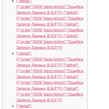
{“detail”:
[{“order”:1009,”description”:”Ошибка
Записи Данных В БД”}]} {“detail”:
[{“order”:1009,”description”:”Ошибка
Записи Данных В БД”}]} {“detail”:
[{“order”:1009,”description”:”Ошибка
Записи Данных В БД”}]} {“detail”:
[{“order”:1009,”description”:”Ошибка
Записи Данных В БД”}]}
{“detail”:
[{“order”:1009,”description”:”Ошибка
Записи Данных В БД”}]} {“detail”:
[{“order”:1009,”description”:”Ошибка
Записи Данных В БД”}]} {“detail”:
[{“order”:1009,”description”:”Ошибка
Записи Данных В БД”}]} {“detail”:
[{“order”:1009,”description”:”Ошибка
Записи Данных В БД”}]}
{“detail”: