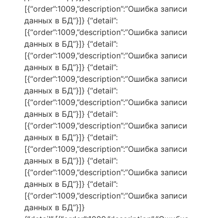
[{“order”:1009,”description”:”Ошибка записи
данных в БД”}]} {“detail”:
[{“order”:1009,”description”:”Ошибка записи
данных в БД”}]} {“detail”:
[{“order”:1009,”description”:”Ошибка записи
данных в БД”}]} {“detail”:
[{“order”:1009,”description”:”Ошибка записи
данных в БД”}]} {“detail”:
[{“order”:1009,”description”:”Ошибка записи
данных в БД”}]} {“detail”:
[{“order”:1009,”description”:”Ошибка записи
данных в БД”}]} {“detail”:
[{“order”:1009,”description”:”Ошибка записи
данных в БД”}]} {“detail”:
[{“order”:1009,”description”:”Ошибка записи
данных в БД”}]} {“detail”:
[{“order”:1009,”description”:”Ошибка записи
данных в БД”}]}