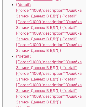
{“detail”:
[{“order”:1009,”description”:”Ошибка
Записи Данных В БД”}]} {“detail”:
[{“order”:1009,”description”:”Ошибка
Записи Данных В БД”}]} {“detail”:
[{“order”:1009,”description”:”Ошибка
Записи Данных В БД”}]} {“detail”:
[{“order”:1009,”description”:”Ошибка
Записи Данных В БД”}]}
{“detail”:
[{“order”:1009,”description”:”Ошибка
Записи Данных В БД”}]} {“detail”:
[{“order”:1009,”description”:”Ошибка
Записи Данных В БД”}]} {“detail”:
[{“order”:1009,”description”:”Ошибка
Записи Данных В БД”}]} {“detail”:
[{“order”:1009,”description”:”Ошибка
Записи Данных В БД”}]}