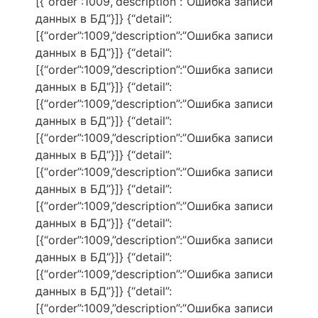
[{“order”:1009,”description”:”Ошибка записи
данных в БД”}]} {“detail”:
[{“order”:1009,”description”:”Ошибка записи
данных в БД”}]} {“detail”:
[{“order”:1009,”description”:”Ошибка записи
данных в БД”}]} {“detail”:
[{“order”:1009,”description”:”Ошибка записи
данных в БД”}]} {“detail”:
[{“order”:1009,”description”:”Ошибка записи
данных в БД”}]} {“detail”:
[{“order”:1009,”description”:”Ошибка записи
данных в БД”}]} {“detail”:
[{“order”:1009,”description”:”Ошибка записи
данных в БД”}]} {“detail”:
[{“order”:1009,”description”:”Ошибка записи
данных в БД”}]} {“detail”:
[{“order”:1009,”description”:”Ошибка записи
данных в БД”}]} {“detail”:
[{“order”:1009,”description”:”Ошибка записи