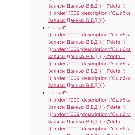
Записи Данных В БД”}]} {“detail”:
[{“order”:1009,”description”:”Ошибка
Записи Данных В БД”}]}
{“detail”:
[{“order”:1009,”description”:”Ошибка
Записи Данных В БД”}]} {“detail”:
[{“order”:1009,”description”:”Ошибка
Записи Данных В БД”}]} {“detail”:
[{“order”:1009,”description”:”Ошибка
Записи Данных В БД”}]} {“detail”:
[{“order”:1009,”description”:”Ошибка
Записи Данных В БД”}]}
{“detail”:
[{“order”:1009,”description”:”Ошибка
Записи Данных В БД”}]} {“detail”:
[{“order”:1009,”description”:”Ошибка
Записи Данных В БД”}]} {“detail”:
[{“order”:1009,”description”:”Ошибка