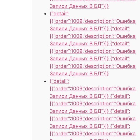
Записи Данных В БД”}]}
{“detail”:
[{“order”:1009,”description”:”Ошибка
Записи Данных В БД”}]} {“detail”:
[{“order”:1009,”description”:”Ошибка
Записи Данных В БД”}]} {“detail”:
[{“order”:1009,”description”:”Ошибка
Записи Данных В БД”}]} {“detail”:
[{“order”:1009,”description”:”Ошибка
Записи Данных В БД”}]}
{“detail”:
[{“order”:1009,”description”:”Ошибка
Записи Данных В БД”}]} {“detail”:
[{“order”:1009,”description”:”Ошибка
Записи Данных В БД”}]} {“detail”:
[{“order”:1009,”description”:”Ошибка
Записи Данных В БД”}]} {“detail”:
[{“order”:1009,”description”:”Ошибка