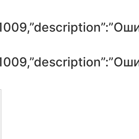
r”:1009,”description”:”О
r”:1009,”description”:”О