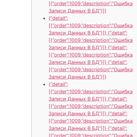
[{“order”:1009,”description”:”Ошибка
Записи Данных В БД”}]}
{“detail”:
[{“order”:1009,”description”:”Ошибка
Записи Данных В БД”}]} {“detail”:
[{“order”:1009,”description”:”Ошибка
Записи Данных В БД”}]} {“detail”:
[{“order”:1009,”description”:”Ошибка
Записи Данных В БД”}]} {“detail”:
[{“order”:1009,”description”:”Ошибка
Записи Данных В БД”}]}
{“detail”:
[{“order”:1009,”description”:”Ошибка
Записи Данных В БД”}]} {“detail”:
[{“order”:1009,”description”:”Ошибка
Записи Данных В БД”}]} {“detail”:
[{“order”:1009,”description”:”Ошибка
Записи Данных В БД”}]} {“detail”:
[{“order”:1009,”description”:”Ошибка