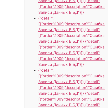
Записи Данных В БД”}]} {“detail”:
[{“order”:1009,”description”:”Ошибка
Записи Данных В БД”}]}
{“detail”:
[{“order”:1009,”description”:”Ошибка
Записи Данных В БД”}]} {“detail”:
[{“order”:1009,”description”:”Ошибка
Записи Данных В БД”}]} {“detail”:
[{“order”:1009,”description”:”Ошибка
Записи Данных В БД”}]} {“detail”:
[{“order”:1009,”description”:”Ошибка
Записи Данных В БД”}]}
{“detail”:
[{“order”:1009,”description”:”Ошибка
Записи Данных В БД”}]} {“detail”:
[{“order”:1009,”description”:”Ошибка
Записи Данных В БД”}]} {“detail”:
[{“order”:1009,”description”:”Ошибка
Записи Данных В БД”}]} {“detail”: