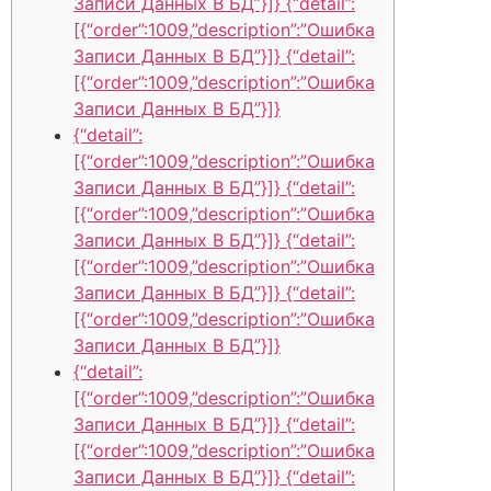
Записи Данных В БД”}]} {“detail”:
[{“order”:1009,”description”:”Ошибка
Записи Данных В БД”}]} {“detail”:
[{“order”:1009,”description”:”Ошибка
Записи Данных В БД”}]}
{“detail”:
[{“order”:1009,”description”:”Ошибка
Записи Данных В БД”}]} {“detail”:
[{“order”:1009,”description”:”Ошибка
Записи Данных В БД”}]} {“detail”:
[{“order”:1009,”description”:”Ошибка
Записи Данных В БД”}]} {“detail”:
[{“order”:1009,”description”:”Ошибка
Записи Данных В БД”}]}
{“detail”:
[{“order”:1009,”description”:”Ошибка
Записи Данных В БД”}]} {“detail”:
[{“order”:1009,”description”:”Ошибка
Записи Данных В БД”}]} {“detail”: