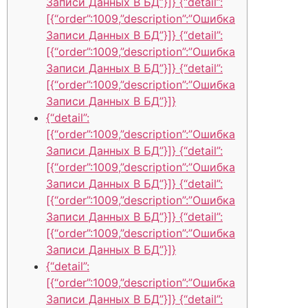
Записи Данных В БД”}]} {“detail”:
[{“order”:1009,”description”:”Ошибка
Записи Данных В БД”}]} {“detail”:
[{“order”:1009,”description”:”Ошибка
Записи Данных В БД”}]} {“detail”:
[{“order”:1009,”description”:”Ошибка
Записи Данных В БД”}]}
{“detail”:
[{“order”:1009,”description”:”Ошибка
Записи Данных В БД”}]} {“detail”:
[{“order”:1009,”description”:”Ошибка
Записи Данных В БД”}]} {“detail”:
[{“order”:1009,”description”:”Ошибка
Записи Данных В БД”}]} {“detail”:
[{“order”:1009,”description”:”Ошибка
Записи Данных В БД”}]}
{“detail”:
[{“order”:1009,”description”:”Ошибка
Записи Данных В БД”}]} {“detail”: