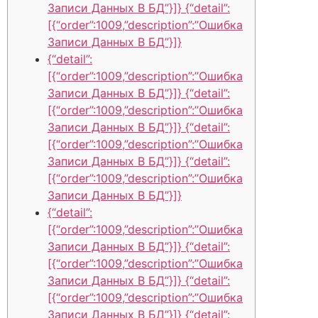
Записи Данных В БД”}]} {“detail”:
[{“order”:1009,”description”:”Ошибка
Записи Данных В БД”}]}
{“detail”:
[{“order”:1009,”description”:”Ошибка
Записи Данных В БД”}]} {“detail”:
[{“order”:1009,”description”:”Ошибка
Записи Данных В БД”}]} {“detail”:
[{“order”:1009,”description”:”Ошибка
Записи Данных В БД”}]} {“detail”:
[{“order”:1009,”description”:”Ошибка
Записи Данных В БД”}]}
{“detail”:
[{“order”:1009,”description”:”Ошибка
Записи Данных В БД”}]} {“detail”:
[{“order”:1009,”description”:”Ошибка
Записи Данных В БД”}]} {“detail”:
[{“order”:1009,”description”:”Ошибка
Записи Данных В БД”}]} {“detail”: