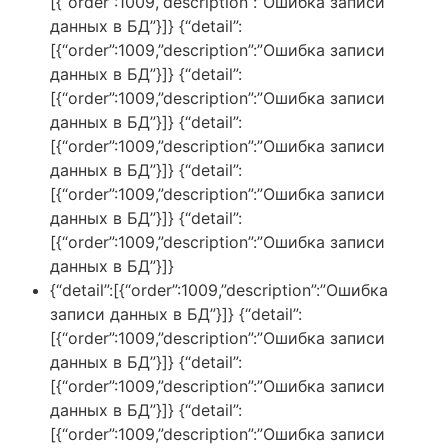
[{“order”:1009,”description”:”Ошибка записи
данных в БД”}]} {“detail”:
[{“order”:1009,”description”:”Ошибка записи
данных в БД”}]} {“detail”:
[{“order”:1009,”description”:”Ошибка записи
данных в БД”}]} {“detail”:
[{“order”:1009,”description”:”Ошибка записи
данных в БД”}]} {“detail”:
[{“order”:1009,”description”:”Ошибка записи
данных в БД”}]} {“detail”:
[{“order”:1009,”description”:”Ошибка записи
данных в БД”}]}
{“detail”:[{“order”:1009,”description”:”Ошибка
записи данных в БД”}]} {“detail”:
[{“order”:1009,”description”:”Ошибка записи
данных в БД”}]} {“detail”:
[{“order”:1009,”description”:”Ошибка записи
данных в БД”}]} {“detail”:
[{“order”:1009,”description”:”Ошибка записи