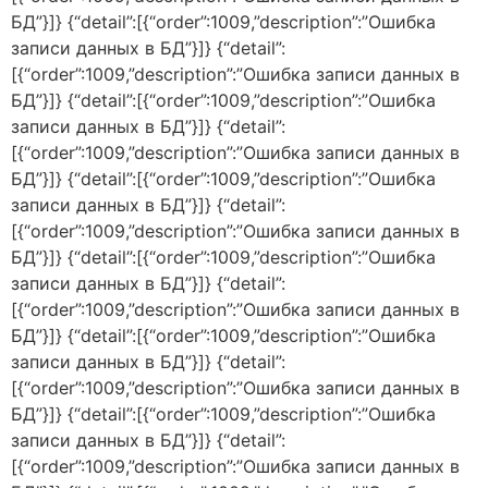
БД”}]} {“detail”:[{“order”:1009,”description”:”Ошибка
записи данных в БД”}]} {“detail”:
[{“order”:1009,”description”:”Ошибка записи данных в
БД”}]} {“detail”:[{“order”:1009,”description”:”Ошибка
записи данных в БД”}]} {“detail”:
[{“order”:1009,”description”:”Ошибка записи данных в
БД”}]} {“detail”:[{“order”:1009,”description”:”Ошибка
записи данных в БД”}]} {“detail”:
[{“order”:1009,”description”:”Ошибка записи данных в
БД”}]} {“detail”:[{“order”:1009,”description”:”Ошибка
записи данных в БД”}]} {“detail”:
[{“order”:1009,”description”:”Ошибка записи данных в
БД”}]} {“detail”:[{“order”:1009,”description”:”Ошибка
записи данных в БД”}]} {“detail”:
[{“order”:1009,”description”:”Ошибка записи данных в
БД”}]} {“detail”:[{“order”:1009,”description”:”Ошибка
записи данных в БД”}]} {“detail”:
[{“order”:1009,”description”:”Ошибка записи данных в