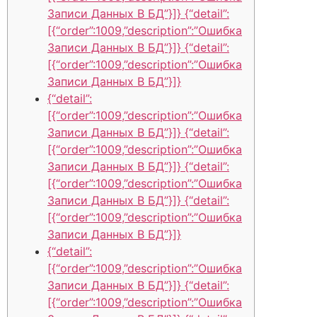
Записи Данных В БД”}]} {“detail”:
[{“order”:1009,”description”:”Ошибка
Записи Данных В БД”}]} {“detail”:
[{“order”:1009,”description”:”Ошибка
Записи Данных В БД”}]}
{“detail”:
[{“order”:1009,”description”:”Ошибка
Записи Данных В БД”}]} {“detail”:
[{“order”:1009,”description”:”Ошибка
Записи Данных В БД”}]} {“detail”:
[{“order”:1009,”description”:”Ошибка
Записи Данных В БД”}]} {“detail”:
[{“order”:1009,”description”:”Ошибка
Записи Данных В БД”}]}
{“detail”:
[{“order”:1009,”description”:”Ошибка
Записи Данных В БД”}]} {“detail”:
[{“order”:1009,”description”:”Ошибка