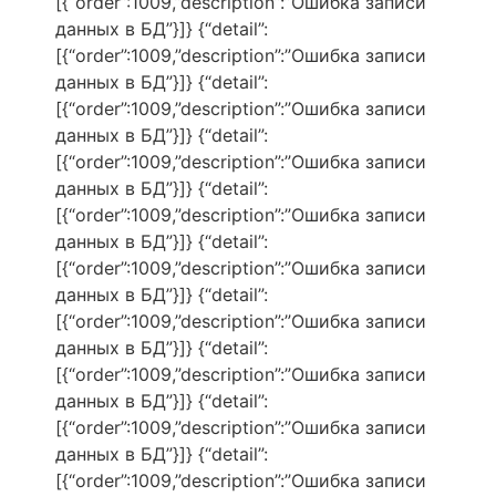
[{“order”:1009,”description”:”Ошибка записи
данных в БД”}]} {“detail”:
[{“order”:1009,”description”:”Ошибка записи
данных в БД”}]} {“detail”:
[{“order”:1009,”description”:”Ошибка записи
данных в БД”}]} {“detail”:
[{“order”:1009,”description”:”Ошибка записи
данных в БД”}]} {“detail”:
[{“order”:1009,”description”:”Ошибка записи
данных в БД”}]} {“detail”:
[{“order”:1009,”description”:”Ошибка записи
данных в БД”}]} {“detail”:
[{“order”:1009,”description”:”Ошибка записи
данных в БД”}]} {“detail”:
[{“order”:1009,”description”:”Ошибка записи
данных в БД”}]} {“detail”:
[{“order”:1009,”description”:”Ошибка записи
данных в БД”}]} {“detail”:
[{“order”:1009,”description”:”Ошибка записи