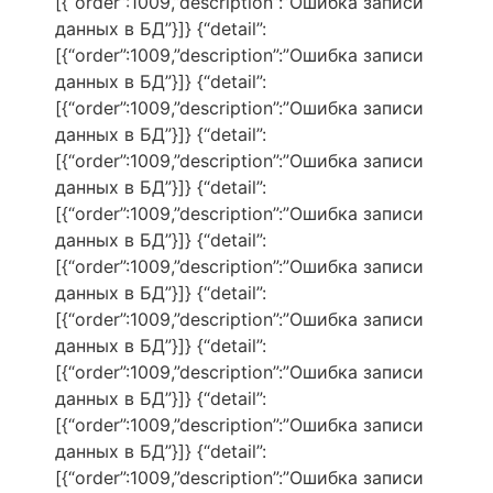
[{“order”:1009,”description”:”Ошибка записи
данных в БД”}]} {“detail”:
[{“order”:1009,”description”:”Ошибка записи
данных в БД”}]} {“detail”:
[{“order”:1009,”description”:”Ошибка записи
данных в БД”}]} {“detail”:
[{“order”:1009,”description”:”Ошибка записи
данных в БД”}]} {“detail”:
[{“order”:1009,”description”:”Ошибка записи
данных в БД”}]} {“detail”:
[{“order”:1009,”description”:”Ошибка записи
данных в БД”}]} {“detail”:
[{“order”:1009,”description”:”Ошибка записи
данных в БД”}]} {“detail”:
[{“order”:1009,”description”:”Ошибка записи
данных в БД”}]} {“detail”:
[{“order”:1009,”description”:”Ошибка записи
данных в БД”}]} {“detail”:
[{“order”:1009,”description”:”Ошибка записи