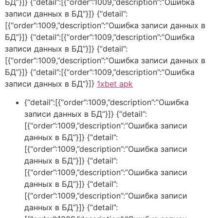
БД”}]} {“detail”:[{“order”:1009,”description”:”Ошибка
записи данных в БД”}]} {“detail”:
[{“order”:1009,”description”:”Ошибка записи данных в
БД”}]} {“detail”:[{“order”:1009,”description”:”Ошибка
записи данных в БД”}]} {“detail”:
[{“order”:1009,”description”:”Ошибка записи данных в
БД”}]} {“detail”:[{“order”:1009,”description”:”Ошибка
записи данных в БД”}]}
1xbet apk
{“detail”:[{“order”:1009,”description”:”Ошибка
записи данных в БД”}]} {“detail”:
[{“order”:1009,”description”:”Ошибка записи
данных в БД”}]} {“detail”:
[{“order”:1009,”description”:”Ошибка записи
данных в БД”}]} {“detail”:
[{“order”:1009,”description”:”Ошибка записи
данных в БД”}]} {“detail”:
[{“order”:1009,”description”:”Ошибка записи
данных в БД”}]} {“detail”: