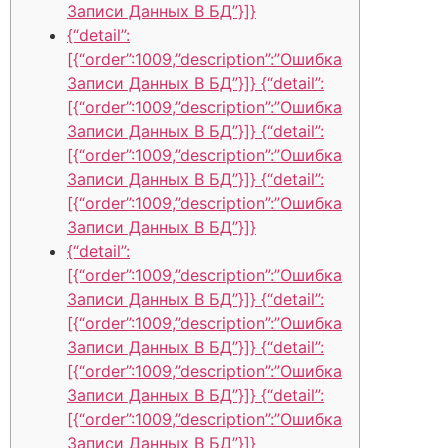
Записи Данных В БД”}]}
{“detail”:
[{“order”:1009,”description”:”Ошибка
Записи Данных В БД”}]} {“detail”:
[{“order”:1009,”description”:”Ошибка
Записи Данных В БД”}]} {“detail”:
[{“order”:1009,”description”:”Ошибка
Записи Данных В БД”}]} {“detail”:
[{“order”:1009,”description”:”Ошибка
Записи Данных В БД”}]}
{“detail”:
[{“order”:1009,”description”:”Ошибка
Записи Данных В БД”}]} {“detail”:
[{“order”:1009,”description”:”Ошибка
Записи Данных В БД”}]} {“detail”:
[{“order”:1009,”description”:”Ошибка
Записи Данных В БД”}]} {“detail”:
[{“order”:1009,”description”:”Ошибка
Записи Данных В БД”}]}