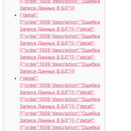
[{“order”:1009,”description”:”Ошибка
Записи Данных В БД”}]}
{“detail”:
[{“order”:1009,”description”:”Ошибка
Записи Данных В БД”}]} {“detail”:
[{“order”:1009,”description”:”Ошибка
Записи Данных В БД”}]} {“detail”:
[{“order”:1009,”description”:”Ошибка
Записи Данных В БД”}]} {“detail”:
[{“order”:1009,”description”:”Ошибка
Записи Данных В БД”}]}
{“detail”:
[{“order”:1009,”description”:”Ошибка
Записи Данных В БД”}]} {“detail”:
[{“order”:1009,”description”:”Ошибка
Записи Данных В БД”}]} {“detail”:
[{“order”:1009,”description”:”Ошибка
Записи Данных В БД”}]} {“detail”:
[{“order”:1009,”description”:”Ошибка