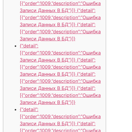
[{“order”:1009,”description”:”Ошибка
Записи Данных В БД”}]} {“detail”:
[{“order”:1009,”description”:”Ошибка
Записи Данных В БД”}]} {“detail”:
[{“order”:1009,”description”:”Ошибка
Записи Данных В БД”}]}
{“detail”:
[{“order”:1009,”description”:”Ошибка
Записи Данных В БД”}]} {“detail”:
[{“order”:1009,”description”:”Ошибка
Записи Данных В БД”}]} {“detail”:
[{“order”:1009,”description”:”Ошибка
Записи Данных В БД”}]} {“detail”:
[{“order”:1009,”description”:”Ошибка
Записи Данных В БД”}]}
{“detail”:
[{“order”:1009,”description”:”Ошибка
Записи Данных В БД”}]} {“detail”:
[{“order”:1009,”description”:”Ошибка