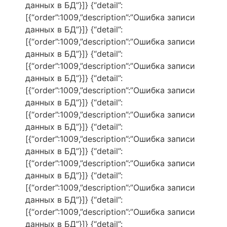
данных в БД”}]} {“detail”:
[{“order”:1009,”description”:”Ошибка записи
данных в БД”}]} {“detail”:
[{“order”:1009,”description”:”Ошибка записи
данных в БД”}]} {“detail”:
[{“order”:1009,”description”:”Ошибка записи
данных в БД”}]} {“detail”:
[{“order”:1009,”description”:”Ошибка записи
данных в БД”}]} {“detail”:
[{“order”:1009,”description”:”Ошибка записи
данных в БД”}]} {“detail”:
[{“order”:1009,”description”:”Ошибка записи
данных в БД”}]} {“detail”:
[{“order”:1009,”description”:”Ошибка записи
данных в БД”}]} {“detail”:
[{“order”:1009,”description”:”Ошибка записи
данных в БД”}]} {“detail”:
[{“order”:1009,”description”:”Ошибка записи
данных в БД”}]} {“detail”: