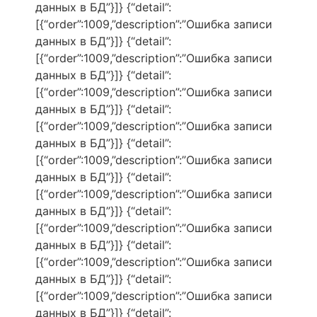
данных в БД”}]} {“detail”:
[{“order”:1009,”description”:”Ошибка записи
данных в БД”}]} {“detail”:
[{“order”:1009,”description”:”Ошибка записи
данных в БД”}]} {“detail”:
[{“order”:1009,”description”:”Ошибка записи
данных в БД”}]} {“detail”:
[{“order”:1009,”description”:”Ошибка записи
данных в БД”}]} {“detail”:
[{“order”:1009,”description”:”Ошибка записи
данных в БД”}]} {“detail”:
[{“order”:1009,”description”:”Ошибка записи
данных в БД”}]} {“detail”:
[{“order”:1009,”description”:”Ошибка записи
данных в БД”}]} {“detail”:
[{“order”:1009,”description”:”Ошибка записи
данных в БД”}]} {“detail”:
[{“order”:1009,”description”:”Ошибка записи
данных в БД”}]} {“detail”: