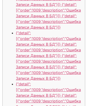
Записи Данных В БД”}]} {“detail”:
[{“order”:1009,”description”:”Ошибка
Записи Данных В БД”}]} {“detail”:
[{“order”:1009,”description”:”Ошибка
Записи Данных В БД”}]}
{“detail”:
[{“order”:1009,”description”:”Ошибка
Записи Данных В БД”}]} {“detail”:
[{“order”:1009,”description”:”Ошибка
Записи Данных В БД”}]} {“detail”:
[{“order”:1009,”description”:”Ошибка
Записи Данных В БД”}]} {“detail”:
[{“order”:1009,”description”:”Ошибка
Записи Данных В БД”}]}
{“detail”:
[{“order”:1009,”description”:”Ошибка
Записи Данных В БД”}]} {“detail”:
[{“order”:1009,”description”:”Ошибка