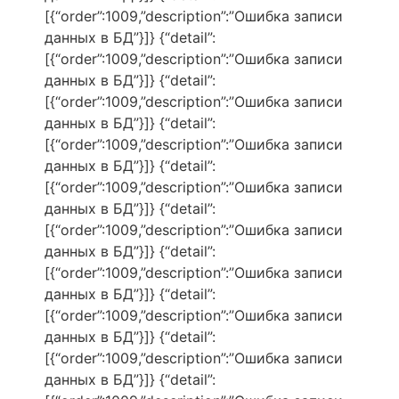
[{“order”:1009,”description”:”Ошибка записи
данных в БД”}]} {“detail”:
[{“order”:1009,”description”:”Ошибка записи
данных в БД”}]} {“detail”:
[{“order”:1009,”description”:”Ошибка записи
данных в БД”}]} {“detail”:
[{“order”:1009,”description”:”Ошибка записи
данных в БД”}]} {“detail”:
[{“order”:1009,”description”:”Ошибка записи
данных в БД”}]} {“detail”:
[{“order”:1009,”description”:”Ошибка записи
данных в БД”}]} {“detail”:
[{“order”:1009,”description”:”Ошибка записи
данных в БД”}]} {“detail”:
[{“order”:1009,”description”:”Ошибка записи
данных в БД”}]} {“detail”:
[{“order”:1009,”description”:”Ошибка записи
данных в БД”}]} {“detail”: