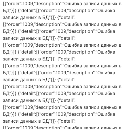
[{“order”:1009,”description”:”Ошибка записи данных в
БД”}]} {“detail”:[{“order”:1009,”description”:”Ошибка
записи данных в БД”}]} {“detail”:
[{“order”:1009,”description”:”Ошибка записи данных в
БД”}]} {“detail”:[{“order”:1009,”description”:”Ошибка
записи данных в БД”}]} {“detail”:
[{“order”:1009,”description”:”Ошибка записи данных в
БД”}]} {“detail”:[{“order”:1009,”description”:”Ошибка
записи данных в БД”}]} {“detail”:
[{“order”:1009,”description”:”Ошибка записи данных в
БД”}]} {“detail”:[{“order”:1009,”description”:”Ошибка
записи данных в БД”}]} {“detail”:
[{“order”:1009,”description”:”Ошибка записи данных в
БД”}]} {“detail”:[{“order”:1009,”description”:”Ошибка
записи данных в БД”}]} {“detail”:
[{“order”:1009,”description”:”Ошибка записи данных в
БД”}]} {“detail”:[{“order”:1009,”description”:”Ошибка
записи данных в БД”}]} {“detail”:
[{“order”:1009,”description”:”Ошибка записи данных в