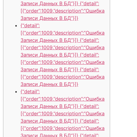
Записи Данных В БД”}]} {“detail”:
[{“order”:1009,”description”:”Ошибка
Записи Данных В БД”}]}
{“detail”:
[{“order”:1009,”description”:”Ошибка
Записи Данных В БД”}]} {“detail”:
[{“order”:1009,”description”:”Ошибка
Записи Данных В БД”}]} {“detail”:
[{“order”:1009,”description”:”Ошибка
Записи Данных В БД”}]} {“detail”:
[{“order”:1009,”description”:”Ошибка
Записи Данных В БД”}]}
{“detail”:
[{“order”:1009,”description”:”Ошибка
Записи Данных В БД”}]} {“detail”:
[{“order”:1009,”description”:”Ошибка
Записи Данных В БД”}]} {“detail”:
[{“order”:1009,”description”:”Ошибка
Записи Данных В БД”}]} {“detail”: