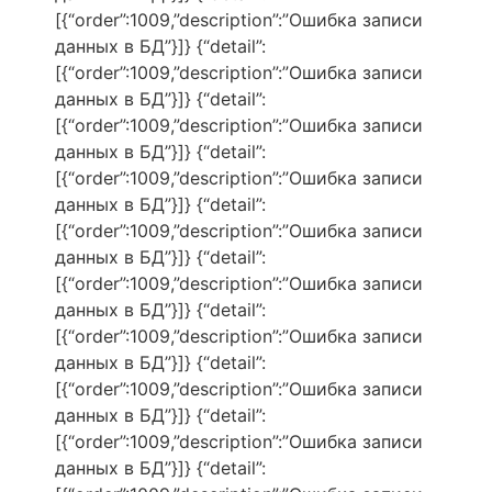
[{“order”:1009,”description”:”Ошибка записи
данных в БД”}]} {“detail”:
[{“order”:1009,”description”:”Ошибка записи
данных в БД”}]} {“detail”:
[{“order”:1009,”description”:”Ошибка записи
данных в БД”}]} {“detail”:
[{“order”:1009,”description”:”Ошибка записи
данных в БД”}]} {“detail”:
[{“order”:1009,”description”:”Ошибка записи
данных в БД”}]} {“detail”:
[{“order”:1009,”description”:”Ошибка записи
данных в БД”}]} {“detail”:
[{“order”:1009,”description”:”Ошибка записи
данных в БД”}]} {“detail”:
[{“order”:1009,”description”:”Ошибка записи
данных в БД”}]} {“detail”:
[{“order”:1009,”description”:”Ошибка записи
данных в БД”}]} {“detail”: