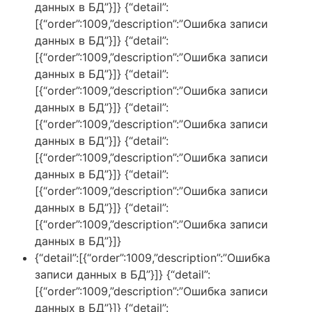
данных в БД”}]} {“detail”:
[{“order”:1009,”description”:”Ошибка записи
данных в БД”}]} {“detail”:
[{“order”:1009,”description”:”Ошибка записи
данных в БД”}]} {“detail”:
[{“order”:1009,”description”:”Ошибка записи
данных в БД”}]} {“detail”:
[{“order”:1009,”description”:”Ошибка записи
данных в БД”}]} {“detail”:
[{“order”:1009,”description”:”Ошибка записи
данных в БД”}]} {“detail”:
[{“order”:1009,”description”:”Ошибка записи
данных в БД”}]} {“detail”:
[{“order”:1009,”description”:”Ошибка записи
данных в БД”}]}
{“detail”:[{“order”:1009,”description”:”Ошибка
записи данных в БД”}]} {“detail”:
[{“order”:1009,”description”:”Ошибка записи
данных в БД”}]} {“detail”: