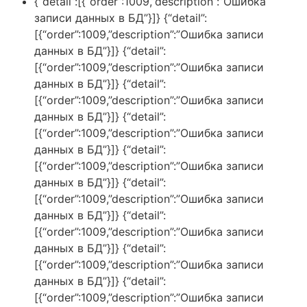
{“detail”:[{“order”:1009,”description”:”Ошибка
записи данных в БД”}]} {“detail”:
[{“order”:1009,”description”:”Ошибка записи
данных в БД”}]} {“detail”:
[{“order”:1009,”description”:”Ошибка записи
данных в БД”}]} {“detail”:
[{“order”:1009,”description”:”Ошибка записи
данных в БД”}]} {“detail”:
[{“order”:1009,”description”:”Ошибка записи
данных в БД”}]} {“detail”:
[{“order”:1009,”description”:”Ошибка записи
данных в БД”}]} {“detail”:
[{“order”:1009,”description”:”Ошибка записи
данных в БД”}]} {“detail”:
[{“order”:1009,”description”:”Ошибка записи
данных в БД”}]} {“detail”:
[{“order”:1009,”description”:”Ошибка записи
данных в БД”}]} {“detail”:
[{“order”:1009,”description”:”Ошибка записи