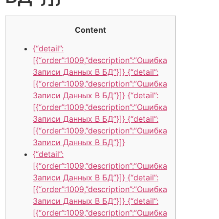
Content
{“detail”:
[{“order”:1009,”description”:”Ошибка
Записи Данных В БД”}]} {“detail”:
[{“order”:1009,”description”:”Ошибка
Записи Данных В БД”}]} {“detail”:
[{“order”:1009,”description”:”Ошибка
Записи Данных В БД”}]} {“detail”:
[{“order”:1009,”description”:”Ошибка
Записи Данных В БД”}]}
{“detail”:
[{“order”:1009,”description”:”Ошибка
Записи Данных В БД”}]} {“detail”:
[{“order”:1009,”description”:”Ошибка
Записи Данных В БД”}]} {“detail”:
[{“order”:1009,”description”:”Ошибка