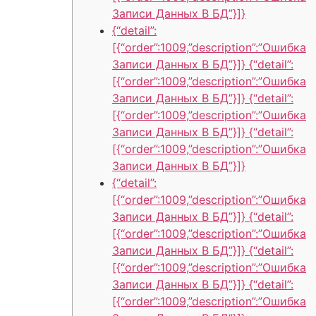
Записи Данных В БД”}]}
{“detail”:
[{“order”:1009,”description”:”Ошибка
Записи Данных В БД”}]} {“detail”:
[{“order”:1009,”description”:”Ошибка
Записи Данных В БД”}]} {“detail”:
[{“order”:1009,”description”:”Ошибка
Записи Данных В БД”}]} {“detail”:
[{“order”:1009,”description”:”Ошибка
Записи Данных В БД”}]}
{“detail”:
[{“order”:1009,”description”:”Ошибка
Записи Данных В БД”}]} {“detail”:
[{“order”:1009,”description”:”Ошибка
Записи Данных В БД”}]} {“detail”:
[{“order”:1009,”description”:”Ошибка
Записи Данных В БД”}]} {“detail”:
[{“order”:1009,”description”:”Ошибка