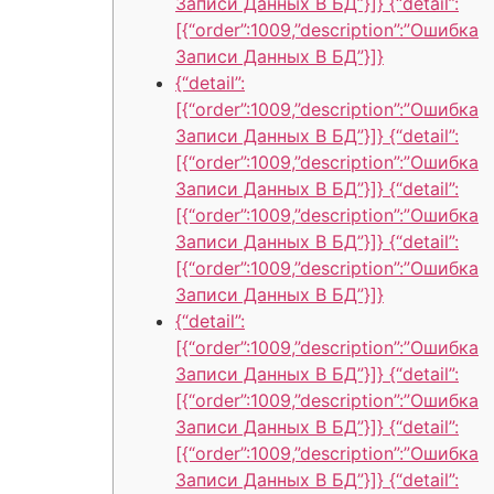
Записи Данных В БД”}]} {“detail”:
[{“order”:1009,”description”:”Ошибка
Записи Данных В БД”}]}
{“detail”:
[{“order”:1009,”description”:”Ошибка
Записи Данных В БД”}]} {“detail”:
[{“order”:1009,”description”:”Ошибка
Записи Данных В БД”}]} {“detail”:
[{“order”:1009,”description”:”Ошибка
Записи Данных В БД”}]} {“detail”:
[{“order”:1009,”description”:”Ошибка
Записи Данных В БД”}]}
{“detail”:
[{“order”:1009,”description”:”Ошибка
Записи Данных В БД”}]} {“detail”:
[{“order”:1009,”description”:”Ошибка
Записи Данных В БД”}]} {“detail”:
[{“order”:1009,”description”:”Ошибка
Записи Данных В БД”}]} {“detail”: