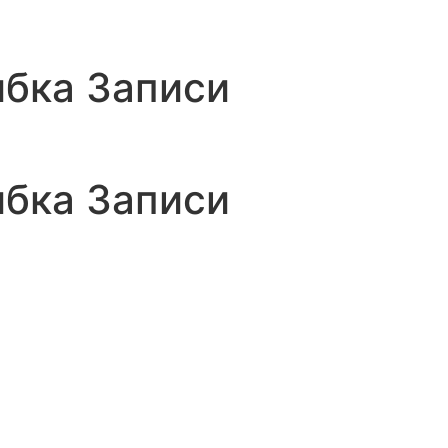
шибка Записи
шибка Записи