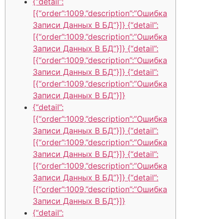
{“detail”:
[{“order”:1009,”description”:”Ошибка
Записи Данных В БД”}]} {“detail”:
[{“order”:1009,”description”:”Ошибка
Записи Данных В БД”}]} {“detail”:
[{“order”:1009,”description”:”Ошибка
Записи Данных В БД”}]} {“detail”:
[{“order”:1009,”description”:”Ошибка
Записи Данных В БД”}]}
{“detail”:
[{“order”:1009,”description”:”Ошибка
Записи Данных В БД”}]} {“detail”:
[{“order”:1009,”description”:”Ошибка
Записи Данных В БД”}]} {“detail”:
[{“order”:1009,”description”:”Ошибка
Записи Данных В БД”}]} {“detail”:
[{“order”:1009,”description”:”Ошибка
Записи Данных В БД”}]}
{“detail”: