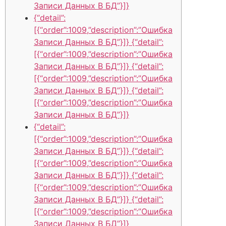
Записи Данных В БД”}]}
{“detail”:
[{“order”:1009,”description”:”Ошибка
Записи Данных В БД”}]} {“detail”:
[{“order”:1009,”description”:”Ошибка
Записи Данных В БД”}]} {“detail”:
[{“order”:1009,”description”:”Ошибка
Записи Данных В БД”}]} {“detail”:
[{“order”:1009,”description”:”Ошибка
Записи Данных В БД”}]}
{“detail”:
[{“order”:1009,”description”:”Ошибка
Записи Данных В БД”}]} {“detail”:
[{“order”:1009,”description”:”Ошибка
Записи Данных В БД”}]} {“detail”:
[{“order”:1009,”description”:”Ошибка
Записи Данных В БД”}]} {“detail”:
[{“order”:1009,”description”:”Ошибка
Записи Данных В БД”}]}