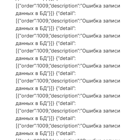
[{“order”:1009,”description”:”Ошибка записи
данных в БД”}]} {“detail”:
[{“order”:1009,”description”:”Ошибка записи
данных в БД”}]} {“detail”:
[{“order”:1009,”description”:”Ошибка записи
данных в БД”}]} {“detail”:
[{“order”:1009,”description”:”Ошибка записи
данных в БД”}]} {“detail”:
[{“order”:1009,”description”:”Ошибка записи
данных в БД”}]} {“detail”:
[{“order”:1009,”description”:”Ошибка записи
данных в БД”}]} {“detail”:
[{“order”:1009,”description”:”Ошибка записи
данных в БД”}]} {“detail”:
[{“order”:1009,”description”:”Ошибка записи
данных в БД”}]} {“detail”:
[{“order”:1009,”description”:”Ошибка записи
данных в БД”}]} {“detail”: