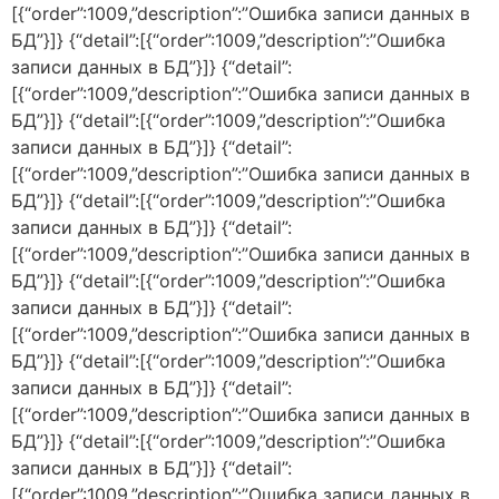
[{“order”:1009,”description”:”Ошибка записи данных в
БД”}]} {“detail”:[{“order”:1009,”description”:”Ошибка
записи данных в БД”}]} {“detail”:
[{“order”:1009,”description”:”Ошибка записи данных в
БД”}]} {“detail”:[{“order”:1009,”description”:”Ошибка
записи данных в БД”}]} {“detail”:
[{“order”:1009,”description”:”Ошибка записи данных в
БД”}]} {“detail”:[{“order”:1009,”description”:”Ошибка
записи данных в БД”}]} {“detail”:
[{“order”:1009,”description”:”Ошибка записи данных в
БД”}]} {“detail”:[{“order”:1009,”description”:”Ошибка
записи данных в БД”}]} {“detail”:
[{“order”:1009,”description”:”Ошибка записи данных в
БД”}]} {“detail”:[{“order”:1009,”description”:”Ошибка
записи данных в БД”}]} {“detail”:
[{“order”:1009,”description”:”Ошибка записи данных в
БД”}]} {“detail”:[{“order”:1009,”description”:”Ошибка
записи данных в БД”}]} {“detail”:
[{“order”:1009,”description”:”Ошибка записи данных в