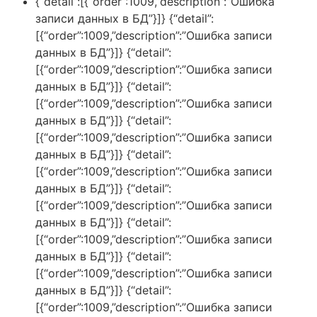
{“detail”:[{“order”:1009,”description”:”Ошибка
записи данных в БД”}]} {“detail”:
[{“order”:1009,”description”:”Ошибка записи
данных в БД”}]} {“detail”:
[{“order”:1009,”description”:”Ошибка записи
данных в БД”}]} {“detail”:
[{“order”:1009,”description”:”Ошибка записи
данных в БД”}]} {“detail”:
[{“order”:1009,”description”:”Ошибка записи
данных в БД”}]} {“detail”:
[{“order”:1009,”description”:”Ошибка записи
данных в БД”}]} {“detail”:
[{“order”:1009,”description”:”Ошибка записи
данных в БД”}]} {“detail”:
[{“order”:1009,”description”:”Ошибка записи
данных в БД”}]} {“detail”:
[{“order”:1009,”description”:”Ошибка записи
данных в БД”}]} {“detail”:
[{“order”:1009,”description”:”Ошибка записи