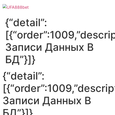
Skip
to
content
{“detail”:
[{“order”:1009,”descr
Записи Данных В
БД”}]}
{“detail”:
[{“order”:1009,”descri
Записи Данных В
БД”}]}