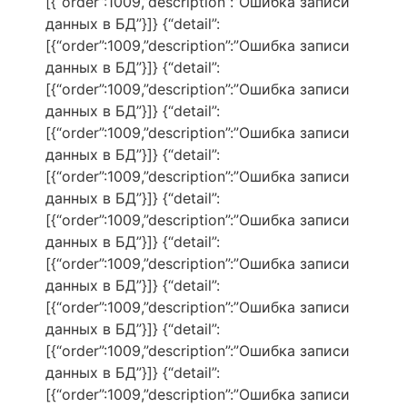
[{“order”:1009,”description”:”Ошибка записи
данных в БД”}]} {“detail”:
[{“order”:1009,”description”:”Ошибка записи
данных в БД”}]} {“detail”:
[{“order”:1009,”description”:”Ошибка записи
данных в БД”}]} {“detail”:
[{“order”:1009,”description”:”Ошибка записи
данных в БД”}]} {“detail”:
[{“order”:1009,”description”:”Ошибка записи
данных в БД”}]} {“detail”:
[{“order”:1009,”description”:”Ошибка записи
данных в БД”}]} {“detail”:
[{“order”:1009,”description”:”Ошибка записи
данных в БД”}]} {“detail”:
[{“order”:1009,”description”:”Ошибка записи
данных в БД”}]} {“detail”:
[{“order”:1009,”description”:”Ошибка записи
данных в БД”}]} {“detail”:
[{“order”:1009,”description”:”Ошибка записи