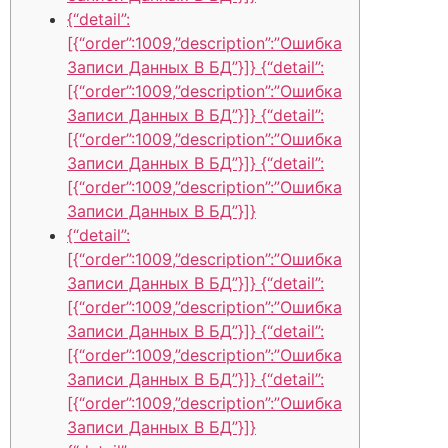
{“detail”:
[{“order”:1009,”description”:”Ошибка
Записи Данных В БД”}]} {“detail”:
[{“order”:1009,”description”:”Ошибка
Записи Данных В БД”}]} {“detail”:
[{“order”:1009,”description”:”Ошибка
Записи Данных В БД”}]} {“detail”:
[{“order”:1009,”description”:”Ошибка
Записи Данных В БД”}]}
{“detail”:
[{“order”:1009,”description”:”Ошибка
Записи Данных В БД”}]} {“detail”:
[{“order”:1009,”description”:”Ошибка
Записи Данных В БД”}]} {“detail”:
[{“order”:1009,”description”:”Ошибка
Записи Данных В БД”}]} {“detail”:
[{“order”:1009,”description”:”Ошибка
Записи Данных В БД”}]}