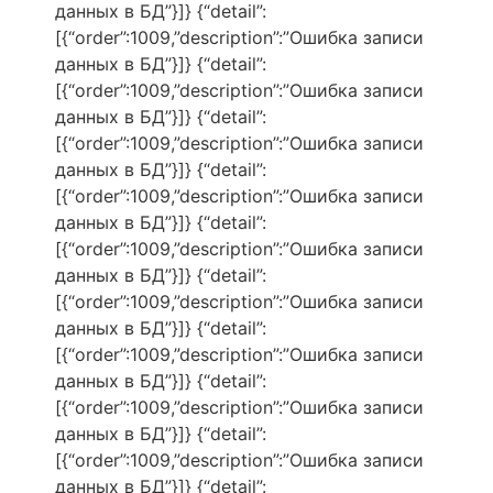
данных в БД”}]} {“detail”:
[{“order”:1009,”description”:”Ошибка записи
данных в БД”}]} {“detail”:
[{“order”:1009,”description”:”Ошибка записи
данных в БД”}]} {“detail”:
[{“order”:1009,”description”:”Ошибка записи
данных в БД”}]} {“detail”:
[{“order”:1009,”description”:”Ошибка записи
данных в БД”}]} {“detail”:
[{“order”:1009,”description”:”Ошибка записи
данных в БД”}]} {“detail”:
[{“order”:1009,”description”:”Ошибка записи
данных в БД”}]} {“detail”:
[{“order”:1009,”description”:”Ошибка записи
данных в БД”}]} {“detail”:
[{“order”:1009,”description”:”Ошибка записи
данных в БД”}]} {“detail”:
[{“order”:1009,”description”:”Ошибка записи
данных в БД”}]} {“detail”: