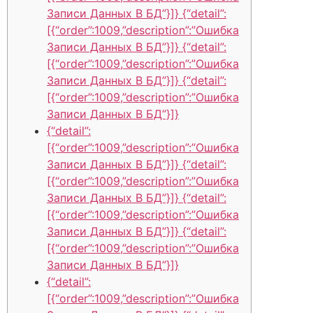
Записи Данных В БД”}]} {“detail”:
[{“order”:1009,”description”:”Ошибка
Записи Данных В БД”}]} {“detail”:
[{“order”:1009,”description”:”Ошибка
Записи Данных В БД”}]} {“detail”:
[{“order”:1009,”description”:”Ошибка
Записи Данных В БД”}]}
{“detail”:
[{“order”:1009,”description”:”Ошибка
Записи Данных В БД”}]} {“detail”:
[{“order”:1009,”description”:”Ошибка
Записи Данных В БД”}]} {“detail”:
[{“order”:1009,”description”:”Ошибка
Записи Данных В БД”}]} {“detail”:
[{“order”:1009,”description”:”Ошибка
Записи Данных В БД”}]}
{“detail”:
[{“order”:1009,”description”:”Ошибка