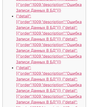
[{“order”:1009,”description”:”Ошибка
Записи Данных В БД”}]}
{“detail”:
[{“order”:1009,”description”:”Ошибка
Записи Данных В БД”}]} {“detail”:
[{“order”:1009,”description”:”Ошибка
Записи Данных В БД”}]} {“detail”:
[{“order”:1009,”description”:”Ошибка
Записи Данных В БД”}]} {“detail”:
[{“order”:1009,”description”:”Ошибка
Записи Данных В БД”}]}
{“detail”:
[{“order”:1009,”description”:”Ошибка
Записи Данных В БД”}]} {“detail”:
[{“order”:1009,”description”:”Ошибка
Записи Данных В БД”}]} {“detail”:
[{“order”:1009,”description”:”Ошибка
Записи Данных В БД”}]} {“detail”: