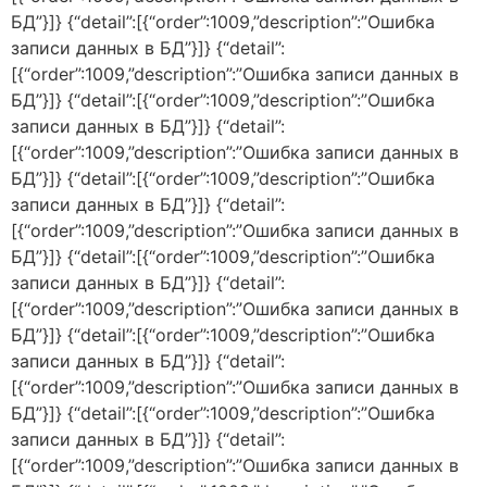
БД”}]} {“detail”:[{“order”:1009,”description”:”Ошибка
записи данных в БД”}]} {“detail”:
[{“order”:1009,”description”:”Ошибка записи данных в
БД”}]} {“detail”:[{“order”:1009,”description”:”Ошибка
записи данных в БД”}]} {“detail”:
[{“order”:1009,”description”:”Ошибка записи данных в
БД”}]} {“detail”:[{“order”:1009,”description”:”Ошибка
записи данных в БД”}]} {“detail”:
[{“order”:1009,”description”:”Ошибка записи данных в
БД”}]} {“detail”:[{“order”:1009,”description”:”Ошибка
записи данных в БД”}]} {“detail”:
[{“order”:1009,”description”:”Ошибка записи данных в
БД”}]} {“detail”:[{“order”:1009,”description”:”Ошибка
записи данных в БД”}]} {“detail”:
[{“order”:1009,”description”:”Ошибка записи данных в
БД”}]} {“detail”:[{“order”:1009,”description”:”Ошибка
записи данных в БД”}]} {“detail”:
[{“order”:1009,”description”:”Ошибка записи данных в