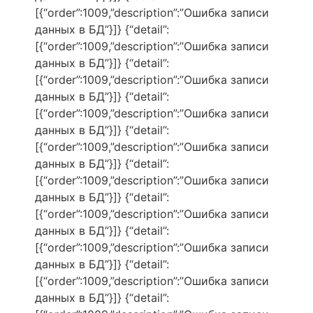
[{“order”:1009,”description”:”Ошибка записи
данных в БД”}]} {“detail”:
[{“order”:1009,”description”:”Ошибка записи
данных в БД”}]} {“detail”:
[{“order”:1009,”description”:”Ошибка записи
данных в БД”}]} {“detail”:
[{“order”:1009,”description”:”Ошибка записи
данных в БД”}]} {“detail”:
[{“order”:1009,”description”:”Ошибка записи
данных в БД”}]} {“detail”:
[{“order”:1009,”description”:”Ошибка записи
данных в БД”}]} {“detail”:
[{“order”:1009,”description”:”Ошибка записи
данных в БД”}]} {“detail”:
[{“order”:1009,”description”:”Ошибка записи
данных в БД”}]} {“detail”:
[{“order”:1009,”description”:”Ошибка записи
данных в БД”}]} {“detail”: