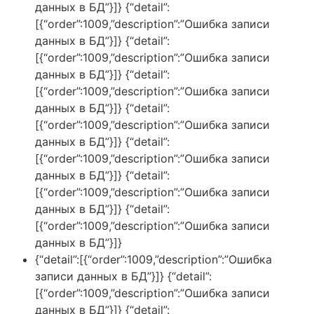
данных в БД”}]} {“detail”:
[{“order”:1009,”description”:”Ошибка записи
данных в БД”}]} {“detail”:
[{“order”:1009,”description”:”Ошибка записи
данных в БД”}]} {“detail”:
[{“order”:1009,”description”:”Ошибка записи
данных в БД”}]} {“detail”:
[{“order”:1009,”description”:”Ошибка записи
данных в БД”}]} {“detail”:
[{“order”:1009,”description”:”Ошибка записи
данных в БД”}]} {“detail”:
[{“order”:1009,”description”:”Ошибка записи
данных в БД”}]} {“detail”:
[{“order”:1009,”description”:”Ошибка записи
данных в БД”}]}
{“detail”:[{“order”:1009,”description”:”Ошибка
записи данных в БД”}]} {“detail”:
[{“order”:1009,”description”:”Ошибка записи
данных в БД”}]} {“detail”: