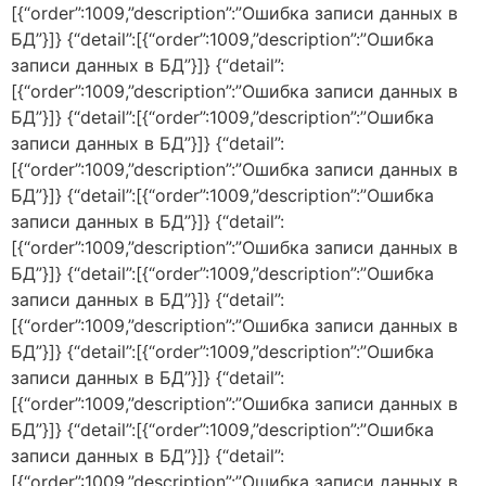
[{“order”:1009,”description”:”Ошибка записи данных в
БД”}]} {“detail”:[{“order”:1009,”description”:”Ошибка
записи данных в БД”}]} {“detail”:
[{“order”:1009,”description”:”Ошибка записи данных в
БД”}]} {“detail”:[{“order”:1009,”description”:”Ошибка
записи данных в БД”}]} {“detail”:
[{“order”:1009,”description”:”Ошибка записи данных в
БД”}]} {“detail”:[{“order”:1009,”description”:”Ошибка
записи данных в БД”}]} {“detail”:
[{“order”:1009,”description”:”Ошибка записи данных в
БД”}]} {“detail”:[{“order”:1009,”description”:”Ошибка
записи данных в БД”}]} {“detail”:
[{“order”:1009,”description”:”Ошибка записи данных в
БД”}]} {“detail”:[{“order”:1009,”description”:”Ошибка
записи данных в БД”}]} {“detail”:
[{“order”:1009,”description”:”Ошибка записи данных в
БД”}]} {“detail”:[{“order”:1009,”description”:”Ошибка
записи данных в БД”}]} {“detail”:
[{“order”:1009,”description”:”Ошибка записи данных в