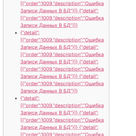
[{“order”:1009,”description”:”Ошибка
Записи Данных В БД”}]} {“detail”:
[{“order”:1009,”description”:”Ошибка
Записи Данных В БД”}]}
{“detail”:
[{“order”:1009,”description”:”Ошибка
Записи Данных В БД”}]} {“detail”:
[{“order”:1009,”description”:”Ошибка
Записи Данных В БД”}]} {“detail”:
[{“order”:1009,”description”:”Ошибка
Записи Данных В БД”}]} {“detail”:
[{“order”:1009,”description”:”Ошибка
Записи Данных В БД”}]}
{“detail”:
[{“order”:1009,”description”:”Ошибка
Записи Данных В БД”}]} {“detail”:
[{“order”:1009,”description”:”Ошибка
Записи Данных В БД”}]} {“detail”:
[{“order”:1009,”description”:”Ошибка