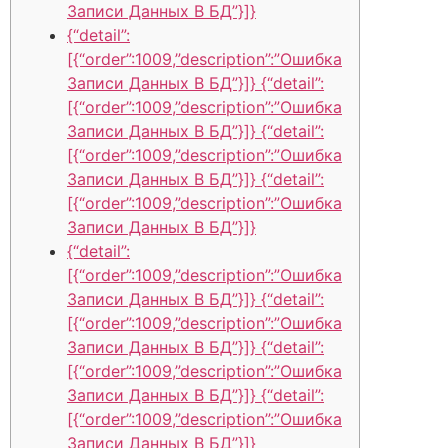
Записи Данных В БД”}]}
{“detail”:
[{“order”:1009,”description”:”Ошибка
Записи Данных В БД”}]} {“detail”:
[{“order”:1009,”description”:”Ошибка
Записи Данных В БД”}]} {“detail”:
[{“order”:1009,”description”:”Ошибка
Записи Данных В БД”}]} {“detail”:
[{“order”:1009,”description”:”Ошибка
Записи Данных В БД”}]}
{“detail”:
[{“order”:1009,”description”:”Ошибка
Записи Данных В БД”}]} {“detail”:
[{“order”:1009,”description”:”Ошибка
Записи Данных В БД”}]} {“detail”:
[{“order”:1009,”description”:”Ошибка
Записи Данных В БД”}]} {“detail”:
[{“order”:1009,”description”:”Ошибка
Записи Данных В БД”}]}