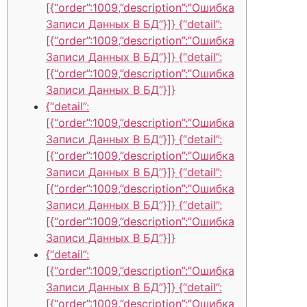
[{“order”:1009,”description”:”Ошибка
Записи Данных В БД”}]} {“detail”:
[{“order”:1009,”description”:”Ошибка
Записи Данных В БД”}]} {“detail”:
[{“order”:1009,”description”:”Ошибка
Записи Данных В БД”}]}
{“detail”:
[{“order”:1009,”description”:”Ошибка
Записи Данных В БД”}]} {“detail”:
[{“order”:1009,”description”:”Ошибка
Записи Данных В БД”}]} {“detail”:
[{“order”:1009,”description”:”Ошибка
Записи Данных В БД”}]} {“detail”:
[{“order”:1009,”description”:”Ошибка
Записи Данных В БД”}]}
{“detail”:
[{“order”:1009,”description”:”Ошибка
Записи Данных В БД”}]} {“detail”:
[{“order”:1009,”description”:”Ошибка