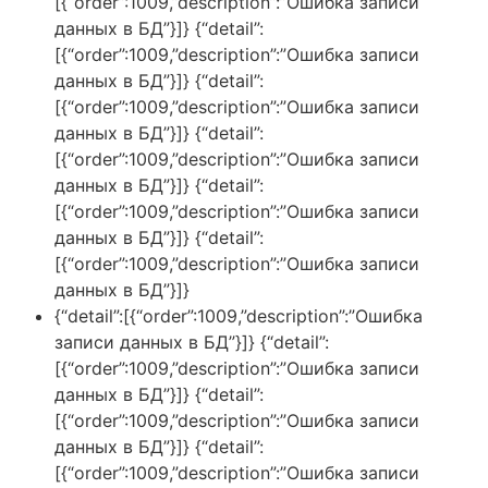
[{“order”:1009,”description”:”Ошибка записи
данных в БД”}]} {“detail”:
[{“order”:1009,”description”:”Ошибка записи
данных в БД”}]} {“detail”:
[{“order”:1009,”description”:”Ошибка записи
данных в БД”}]} {“detail”:
[{“order”:1009,”description”:”Ошибка записи
данных в БД”}]} {“detail”:
[{“order”:1009,”description”:”Ошибка записи
данных в БД”}]} {“detail”:
[{“order”:1009,”description”:”Ошибка записи
данных в БД”}]}
{“detail”:[{“order”:1009,”description”:”Ошибка
записи данных в БД”}]} {“detail”:
[{“order”:1009,”description”:”Ошибка записи
данных в БД”}]} {“detail”:
[{“order”:1009,”description”:”Ошибка записи
данных в БД”}]} {“detail”:
[{“order”:1009,”description”:”Ошибка записи