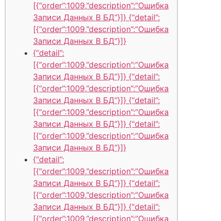
[{“order”:1009,”description”:”Ошибка
Записи Данных В БД”}]} {“detail”:
[{“order”:1009,”description”:”Ошибка
Записи Данных В БД”}]}
{“detail”:
[{“order”:1009,”description”:”Ошибка
Записи Данных В БД”}]} {“detail”:
[{“order”:1009,”description”:”Ошибка
Записи Данных В БД”}]} {“detail”:
[{“order”:1009,”description”:”Ошибка
Записи Данных В БД”}]} {“detail”:
[{“order”:1009,”description”:”Ошибка
Записи Данных В БД”}]}
{“detail”:
[{“order”:1009,”description”:”Ошибка
Записи Данных В БД”}]} {“detail”:
[{“order”:1009,”description”:”Ошибка
Записи Данных В БД”}]} {“detail”:
[{“order”:1009,”description”:”Ошибка