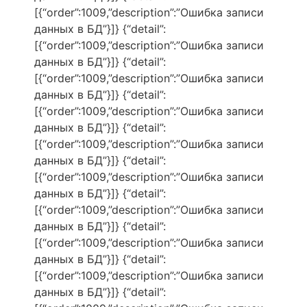
[{“order”:1009,”description”:”Ошибка записи
данных в БД”}]} {“detail”:
[{“order”:1009,”description”:”Ошибка записи
данных в БД”}]} {“detail”:
[{“order”:1009,”description”:”Ошибка записи
данных в БД”}]} {“detail”:
[{“order”:1009,”description”:”Ошибка записи
данных в БД”}]} {“detail”:
[{“order”:1009,”description”:”Ошибка записи
данных в БД”}]} {“detail”:
[{“order”:1009,”description”:”Ошибка записи
данных в БД”}]} {“detail”:
[{“order”:1009,”description”:”Ошибка записи
данных в БД”}]} {“detail”:
[{“order”:1009,”description”:”Ошибка записи
данных в БД”}]} {“detail”:
[{“order”:1009,”description”:”Ошибка записи
данных в БД”}]} {“detail”: