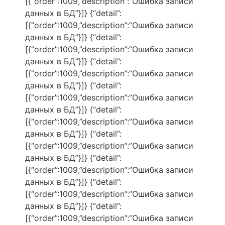
[{“order”:1009,”description”:”Ошибка записи
данных в БД”}]} {“detail”:
[{“order”:1009,”description”:”Ошибка записи
данных в БД”}]} {“detail”:
[{“order”:1009,”description”:”Ошибка записи
данных в БД”}]} {“detail”:
[{“order”:1009,”description”:”Ошибка записи
данных в БД”}]} {“detail”:
[{“order”:1009,”description”:”Ошибка записи
данных в БД”}]} {“detail”:
[{“order”:1009,”description”:”Ошибка записи
данных в БД”}]} {“detail”:
[{“order”:1009,”description”:”Ошибка записи
данных в БД”}]} {“detail”:
[{“order”:1009,”description”:”Ошибка записи
данных в БД”}]} {“detail”:
[{“order”:1009,”description”:”Ошибка записи
данных в БД”}]} {“detail”:
[{“order”:1009,”description”:”Ошибка записи