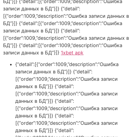
БД”}]} {“detail”:[{“order”:1009,”description”:”Ошибка
записи данных в БД”}]} {“detail”:
[{“order”:1009,”description”:”Ошибка записи данных в
БД”}]} {“detail”:[{“order”:1009,”description”:”Ошибка
записи данных в БД”}]} {“detail”:
[{“order”:1009,”description”:”Ошибка записи данных в
БД”}]} {“detail”:[{“order”:1009,”description”:”Ошибка
записи данных в БД”}]}
1xbet apk
{“detail”:[{“order”:1009,”description”:”Ошибка
записи данных в БД”}]} {“detail”:
[{“order”:1009,”description”:”Ошибка записи
данных в БД”}]} {“detail”:
[{“order”:1009,”description”:”Ошибка записи
данных в БД”}]} {“detail”:
[{“order”:1009,”description”:”Ошибка записи
данных в БД”}]} {“detail”:
[{“order”:1009,”description”:”Ошибка записи
данных в БД”}]} {“detail”: