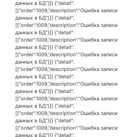
данных в БД”}]} {“detail”:
[{“order”:1009,”description”:”Ошибка записи
данных в БД”}]} {“detail”:
[{“order”:1009,”description”:”Ошибка записи
данных в БД”}]} {“detail”:
[{“order”:1009,”description”:”Ошибка записи
данных в БД”}]} {“detail”:
[{“order”:1009,”description”:”Ошибка записи
данных в БД”}]} {“detail”:
[{“order”:1009,”description”:”Ошибка записи
данных в БД”}]} {“detail”:
[{“order”:1009,”description”:”Ошибка записи
данных в БД”}]} {“detail”:
[{“order”:1009,”description”:”Ошибка записи
данных в БД”}]} {“detail”:
[{“order”:1009,”description”:”Ошибка записи
данных в БД”}]} {“detail”:
[{“order”:1009,”description”:”Ошибка записи
данных в БД”}]} {“detail”: