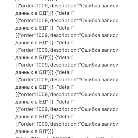
[{“order”:1009,”description”:”Ошибка записи
данных в БД”}]} {“detail”:
[{“order”:1009,”description”:”Ошибка записи
данных в БД”}]} {“detail”:
[{“order”:1009,”description”:”Ошибка записи
данных в БД”}]} {“detail”:
[{“order”:1009,”description”:”Ошибка записи
данных в БД”}]} {“detail”:
[{“order”:1009,”description”:”Ошибка записи
данных в БД”}]} {“detail”:
[{“order”:1009,”description”:”Ошибка записи
данных в БД”}]} {“detail”:
[{“order”:1009,”description”:”Ошибка записи
данных в БД”}]} {“detail”:
[{“order”:1009,”description”:”Ошибка записи
данных в БД”}]} {“detail”:
[{“order”:1009,”description”:”Ошибка записи
данных в БД”}]}