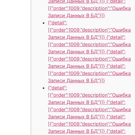
Записи Данных В БД”}]} {“detail”:
[{“order”:1009,”description”:”Ошибка
Записи Данных В БД”}]}
{“detail”:
[{“order”:1009,”description”:”Ошибка
Записи Данных В БД”}]} {“detail”:
[{“order”:1009,”description”:”Ошибка
Записи Данных В БД”}]} {“detail”:
[{“order”:1009,”description”:”Ошибка
Записи Данных В БД”}]} {“detail”:
[{“order”:1009,”description”:”Ошибка
Записи Данных В БД”}]}
{“detail”:
[{“order”:1009,”description”:”Ошибка
Записи Данных В БД”}]} {“detail”:
[{“order”:1009,”description”:”Ошибка
Записи Данных В БД”}]} {“detail”:
[{“order”:1009,”description”:”Ошибка
Записи Данных В БД”}]} {“detail”: