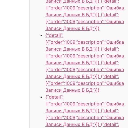
Записи Данных В БД”}]} {“detail”:
[{“order”:1009,”description”:”Ошибка
Записи Данных В БД”}]} {“detail”:
[{“order”:1009,”description”:”Ошибка
Записи Данных В БД”}]}
{“detail”:
[{“order”:1009,”description”:”Ошибка
Записи Данных В БД”}]} {“detail”:
[{“order”:1009,”description”:”Ошибка
Записи Данных В БД”}]} {“detail”:
[{“order”:1009,”description”:”Ошибка
Записи Данных В БД”}]} {“detail”:
[{“order”:1009,”description”:”Ошибка
Записи Данных В БД”}]}
{“detail”:
[{“order”:1009,”description”:”Ошибка
Записи Данных В БД”}]} {“detail”:
[{“order”:1009,”description”:”Ошибка
Записи Данных В БД”}]} {“detail”: