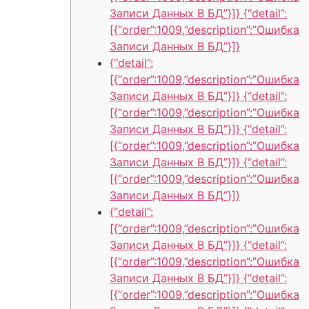
Записи Данных В БД”}]} {“detail”:
[{“order”:1009,”description”:”Ошибка
Записи Данных В БД”}]}
{“detail”:
[{“order”:1009,”description”:”Ошибка
Записи Данных В БД”}]} {“detail”:
[{“order”:1009,”description”:”Ошибка
Записи Данных В БД”}]} {“detail”:
[{“order”:1009,”description”:”Ошибка
Записи Данных В БД”}]} {“detail”:
[{“order”:1009,”description”:”Ошибка
Записи Данных В БД”}]}
{“detail”:
[{“order”:1009,”description”:”Ошибка
Записи Данных В БД”}]} {“detail”:
[{“order”:1009,”description”:”Ошибка
Записи Данных В БД”}]} {“detail”:
[{“order”:1009,”description”:”Ошибка