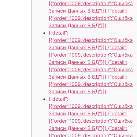
[{“order”:1009,”description”:”Ошибка
Записи Данных В БД”}]} {“detail”:
[{“order”:1009,”description”:”Ошибка
Записи Данных В БД”}]}
{“detail”:
[{“order”:1009,”description”:”Ошибка
Записи Данных В БД”}]} {“detail”:
[{“order”:1009,”description”:”Ошибка
Записи Данных В БД”}]} {“detail”:
[{“order”:1009,”description”:”Ошибка
Записи Данных В БД”}]} {“detail”:
[{“order”:1009,”description”:”Ошибка
Записи Данных В БД”}]}
{“detail”:
[{“order”:1009,”description”:”Ошибка
Записи Данных В БД”}]} {“detail”:
[{“order”:1009,”description”:”Ошибка
Записи Данных В БД”}]} {“detail”:
[{“order”:1009,”description”:”Ошибка