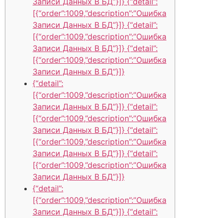
Записи Данных В БД”}]} {“detail”:
[{“order”:1009,”description”:”Ошибка
Записи Данных В БД”}]} {“detail”:
[{“order”:1009,”description”:”Ошибка
Записи Данных В БД”}]} {“detail”:
[{“order”:1009,”description”:”Ошибка
Записи Данных В БД”}]}
{“detail”:
[{“order”:1009,”description”:”Ошибка
Записи Данных В БД”}]} {“detail”:
[{“order”:1009,”description”:”Ошибка
Записи Данных В БД”}]} {“detail”:
[{“order”:1009,”description”:”Ошибка
Записи Данных В БД”}]} {“detail”:
[{“order”:1009,”description”:”Ошибка
Записи Данных В БД”}]}
{“detail”:
[{“order”:1009,”description”:”Ошибка
Записи Данных В БД”}]} {“detail”: