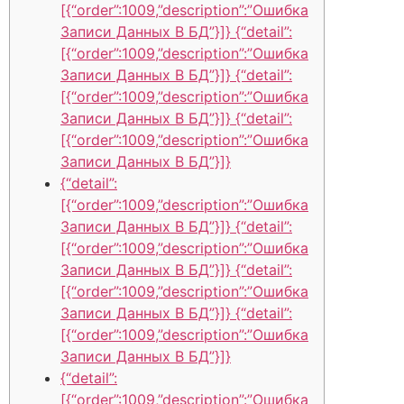
[{“order”:1009,”description”:”Ошибка
Записи Данных В БД”}]} {“detail”:
[{“order”:1009,”description”:”Ошибка
Записи Данных В БД”}]} {“detail”:
[{“order”:1009,”description”:”Ошибка
Записи Данных В БД”}]} {“detail”:
[{“order”:1009,”description”:”Ошибка
Записи Данных В БД”}]}
{“detail”:
[{“order”:1009,”description”:”Ошибка
Записи Данных В БД”}]} {“detail”:
[{“order”:1009,”description”:”Ошибка
Записи Данных В БД”}]} {“detail”:
[{“order”:1009,”description”:”Ошибка
Записи Данных В БД”}]} {“detail”:
[{“order”:1009,”description”:”Ошибка
Записи Данных В БД”}]}
{“detail”:
[{“order”:1009,”description”:”Ошибка