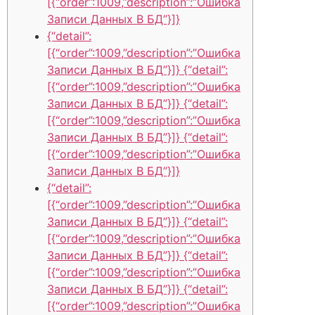
[{“order”:1009,”description”:”Ошибка
Записи Данных В БД”}]}
{“detail”:
[{“order”:1009,”description”:”Ошибка
Записи Данных В БД”}]} {“detail”:
[{“order”:1009,”description”:”Ошибка
Записи Данных В БД”}]} {“detail”:
[{“order”:1009,”description”:”Ошибка
Записи Данных В БД”}]} {“detail”:
[{“order”:1009,”description”:”Ошибка
Записи Данных В БД”}]}
{“detail”:
[{“order”:1009,”description”:”Ошибка
Записи Данных В БД”}]} {“detail”:
[{“order”:1009,”description”:”Ошибка
Записи Данных В БД”}]} {“detail”:
[{“order”:1009,”description”:”Ошибка
Записи Данных В БД”}]} {“detail”:
[{“order”:1009,”description”:”Ошибка