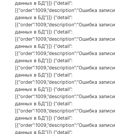
данных в БД”}]} {“detail”:
[{“order”:1009,”description”:”Ошибка записи
данных в БД”}]} {“detail”:
[{“order”:1009,”description”:”Ошибка записи
данных в БД”}]} {“detail”:
[{“order”:1009,”description”:”Ошибка записи
данных в БД”}]} {“detail”:
[{“order”:1009,”description”:”Ошибка записи
данных в БД”}]} {“detail”:
[{“order”:1009,”description”:”Ошибка записи
данных в БД”}]} {“detail”:
[{“order”:1009,”description”:”Ошибка записи
данных в БД”}]} {“detail”:
[{“order”:1009,”description”:”Ошибка записи
данных в БД”}]} {“detail”:
[{“order”:1009,”description”:”Ошибка записи
данных в БД”}]} {“detail”:
[{“order”:1009,”description”:”Ошибка записи
данных в БД”}]} {“detail”: