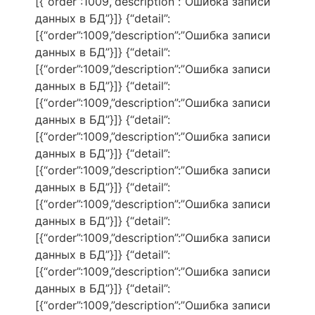
[{“order”:1009,”description”:”Ошибка записи
данных в БД”}]} {“detail”:
[{“order”:1009,”description”:”Ошибка записи
данных в БД”}]} {“detail”:
[{“order”:1009,”description”:”Ошибка записи
данных в БД”}]} {“detail”:
[{“order”:1009,”description”:”Ошибка записи
данных в БД”}]} {“detail”:
[{“order”:1009,”description”:”Ошибка записи
данных в БД”}]} {“detail”:
[{“order”:1009,”description”:”Ошибка записи
данных в БД”}]} {“detail”:
[{“order”:1009,”description”:”Ошибка записи
данных в БД”}]} {“detail”:
[{“order”:1009,”description”:”Ошибка записи
данных в БД”}]} {“detail”:
[{“order”:1009,”description”:”Ошибка записи
данных в БД”}]} {“detail”:
[{“order”:1009,”description”:”Ошибка записи