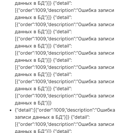
данных в БД”}]} {“detail”:
[{“order”:1009,”description”:”Ошибка записи
данных в БД”}]} {“detail”:
[{“order”:1009,”description”:”Ошибка записи
данных в БД”}]} {“detail”:
[{“order”:1009,”description”:”Ошибка записи
данных в БД”}]} {“detail”:
[{“order”:1009,”description”:”Ошибка записи
данных в БД”}]} {“detail”:
[{“order”:1009,”description”:”Ошибка записи
данных в БД”}]} {“detail”:
[{“order”:1009,”description”:”Ошибка записи
данных в БД”}]} {“detail”:
[{“order”:1009,”description”:”Ошибка записи
данных в БД”}]}
{“detail”:[{“order”:1009,”description”:”Ошибка
записи данных в БД”}]} {“detail”:
[{“order”:1009,”description”:”Ошибка записи
данных в БД”}]} {“detail”: