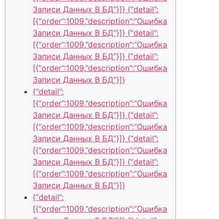
Записи Данных В БД”}]} {“detail”:
[{“order”:1009,”description”:”Ошибка
Записи Данных В БД”}]} {“detail”:
[{“order”:1009,”description”:”Ошибка
Записи Данных В БД”}]} {“detail”:
[{“order”:1009,”description”:”Ошибка
Записи Данных В БД”}]}
{“detail”:
[{“order”:1009,”description”:”Ошибка
Записи Данных В БД”}]} {“detail”:
[{“order”:1009,”description”:”Ошибка
Записи Данных В БД”}]} {“detail”:
[{“order”:1009,”description”:”Ошибка
Записи Данных В БД”}]} {“detail”:
[{“order”:1009,”description”:”Ошибка
Записи Данных В БД”}]}
{“detail”:
[{“order”:1009,”description”:”Ошибка