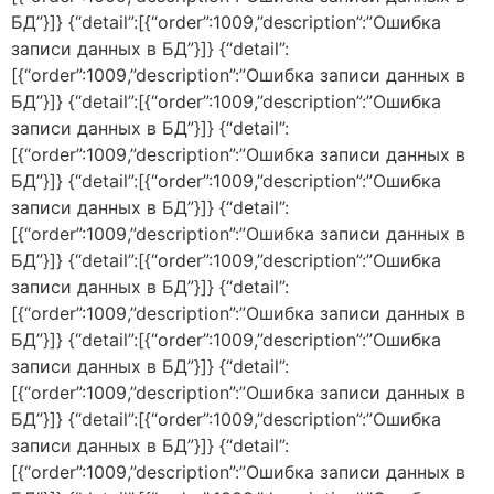
БД”}]} {“detail”:[{“order”:1009,”description”:”Ошибка
записи данных в БД”}]} {“detail”:
[{“order”:1009,”description”:”Ошибка записи данных в
БД”}]} {“detail”:[{“order”:1009,”description”:”Ошибка
записи данных в БД”}]} {“detail”:
[{“order”:1009,”description”:”Ошибка записи данных в
БД”}]} {“detail”:[{“order”:1009,”description”:”Ошибка
записи данных в БД”}]} {“detail”:
[{“order”:1009,”description”:”Ошибка записи данных в
БД”}]} {“detail”:[{“order”:1009,”description”:”Ошибка
записи данных в БД”}]} {“detail”:
[{“order”:1009,”description”:”Ошибка записи данных в
БД”}]} {“detail”:[{“order”:1009,”description”:”Ошибка
записи данных в БД”}]} {“detail”:
[{“order”:1009,”description”:”Ошибка записи данных в
БД”}]} {“detail”:[{“order”:1009,”description”:”Ошибка
записи данных в БД”}]} {“detail”:
[{“order”:1009,”description”:”Ошибка записи данных в