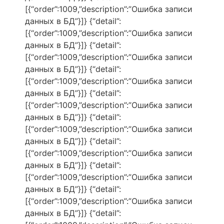
[{“order”:1009,”description”:”Ошибка записи
данных в БД”}]} {“detail”:
[{“order”:1009,”description”:”Ошибка записи
данных в БД”}]} {“detail”:
[{“order”:1009,”description”:”Ошибка записи
данных в БД”}]} {“detail”:
[{“order”:1009,”description”:”Ошибка записи
данных в БД”}]} {“detail”:
[{“order”:1009,”description”:”Ошибка записи
данных в БД”}]} {“detail”:
[{“order”:1009,”description”:”Ошибка записи
данных в БД”}]} {“detail”:
[{“order”:1009,”description”:”Ошибка записи
данных в БД”}]} {“detail”:
[{“order”:1009,”description”:”Ошибка записи
данных в БД”}]} {“detail”:
[{“order”:1009,”description”:”Ошибка записи
данных в БД”}]} {“detail”: