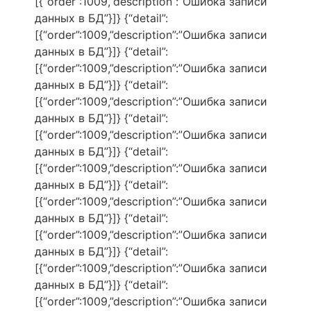
[{“order”:1009,”description”:”Ошибка записи
данных в БД”}]} {“detail”:
[{“order”:1009,”description”:”Ошибка записи
данных в БД”}]} {“detail”:
[{“order”:1009,”description”:”Ошибка записи
данных в БД”}]} {“detail”:
[{“order”:1009,”description”:”Ошибка записи
данных в БД”}]} {“detail”:
[{“order”:1009,”description”:”Ошибка записи
данных в БД”}]} {“detail”:
[{“order”:1009,”description”:”Ошибка записи
данных в БД”}]} {“detail”:
[{“order”:1009,”description”:”Ошибка записи
данных в БД”}]} {“detail”:
[{“order”:1009,”description”:”Ошибка записи
данных в БД”}]} {“detail”:
[{“order”:1009,”description”:”Ошибка записи
данных в БД”}]} {“detail”:
[{“order”:1009,”description”:”Ошибка записи