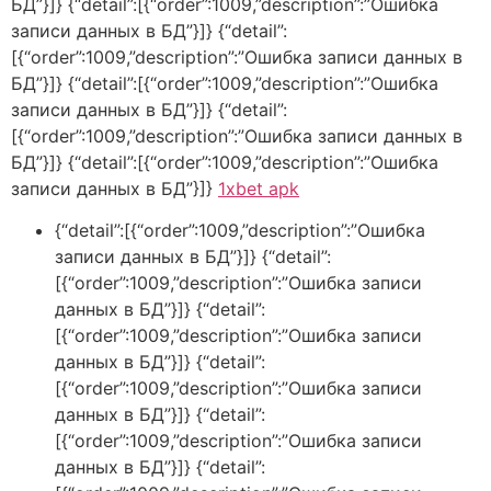
БД”}]} {“detail”:[{“order”:1009,”description”:”Ошибка
записи данных в БД”}]} {“detail”:
[{“order”:1009,”description”:”Ошибка записи данных в
БД”}]} {“detail”:[{“order”:1009,”description”:”Ошибка
записи данных в БД”}]} {“detail”:
[{“order”:1009,”description”:”Ошибка записи данных в
БД”}]} {“detail”:[{“order”:1009,”description”:”Ошибка
записи данных в БД”}]}
1xbet apk
{“detail”:[{“order”:1009,”description”:”Ошибка
записи данных в БД”}]} {“detail”:
[{“order”:1009,”description”:”Ошибка записи
данных в БД”}]} {“detail”:
[{“order”:1009,”description”:”Ошибка записи
данных в БД”}]} {“detail”:
[{“order”:1009,”description”:”Ошибка записи
данных в БД”}]} {“detail”:
[{“order”:1009,”description”:”Ошибка записи
данных в БД”}]} {“detail”: