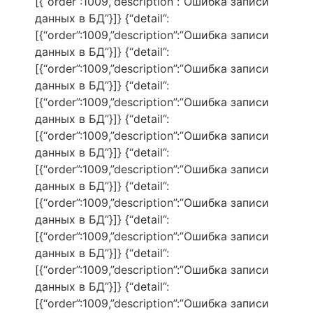
[{“order”:1009,”description”:”Ошибка записи
данных в БД”}]} {“detail”:
[{“order”:1009,”description”:”Ошибка записи
данных в БД”}]} {“detail”:
[{“order”:1009,”description”:”Ошибка записи
данных в БД”}]} {“detail”:
[{“order”:1009,”description”:”Ошибка записи
данных в БД”}]} {“detail”:
[{“order”:1009,”description”:”Ошибка записи
данных в БД”}]} {“detail”:
[{“order”:1009,”description”:”Ошибка записи
данных в БД”}]} {“detail”:
[{“order”:1009,”description”:”Ошибка записи
данных в БД”}]} {“detail”:
[{“order”:1009,”description”:”Ошибка записи
данных в БД”}]} {“detail”:
[{“order”:1009,”description”:”Ошибка записи
данных в БД”}]} {“detail”:
[{“order”:1009,”description”:”Ошибка записи