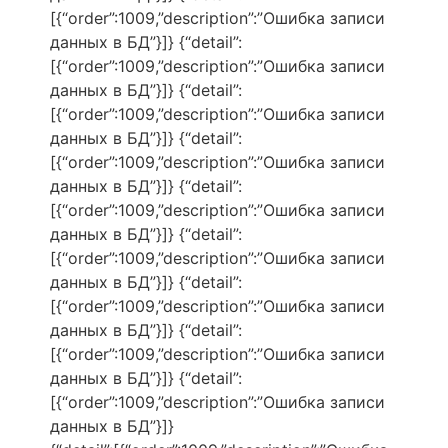
[{“order”:1009,”description”:”Ошибка записи
данных в БД”}]} {“detail”:
[{“order”:1009,”description”:”Ошибка записи
данных в БД”}]} {“detail”:
[{“order”:1009,”description”:”Ошибка записи
данных в БД”}]} {“detail”:
[{“order”:1009,”description”:”Ошибка записи
данных в БД”}]} {“detail”:
[{“order”:1009,”description”:”Ошибка записи
данных в БД”}]} {“detail”:
[{“order”:1009,”description”:”Ошибка записи
данных в БД”}]} {“detail”:
[{“order”:1009,”description”:”Ошибка записи
данных в БД”}]} {“detail”:
[{“order”:1009,”description”:”Ошибка записи
данных в БД”}]} {“detail”:
[{“order”:1009,”description”:”Ошибка записи
данных в БД”}]}