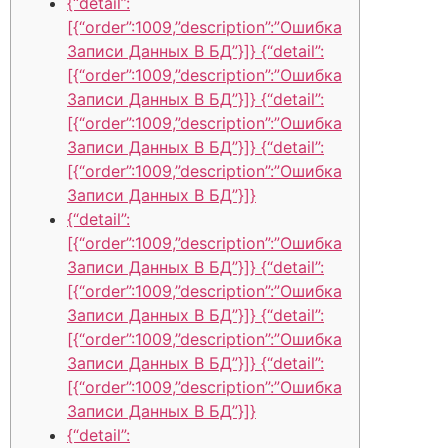
{“detail”:
[{“order”:1009,”description”:”Ошибка
Записи Данных В БД”}]} {“detail”:
[{“order”:1009,”description”:”Ошибка
Записи Данных В БД”}]} {“detail”:
[{“order”:1009,”description”:”Ошибка
Записи Данных В БД”}]} {“detail”:
[{“order”:1009,”description”:”Ошибка
Записи Данных В БД”}]}
{“detail”:
[{“order”:1009,”description”:”Ошибка
Записи Данных В БД”}]} {“detail”:
[{“order”:1009,”description”:”Ошибка
Записи Данных В БД”}]} {“detail”:
[{“order”:1009,”description”:”Ошибка
Записи Данных В БД”}]} {“detail”:
[{“order”:1009,”description”:”Ошибка
Записи Данных В БД”}]}
{“detail”: