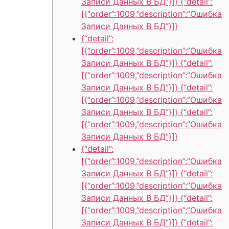
Записи Данных В БД”}]} {“detail”:
[{“order”:1009,”description”:”Ошибка
Записи Данных В БД”}]}
{“detail”:
[{“order”:1009,”description”:”Ошибка
Записи Данных В БД”}]} {“detail”:
[{“order”:1009,”description”:”Ошибка
Записи Данных В БД”}]} {“detail”:
[{“order”:1009,”description”:”Ошибка
Записи Данных В БД”}]} {“detail”:
[{“order”:1009,”description”:”Ошибка
Записи Данных В БД”}]}
{“detail”:
[{“order”:1009,”description”:”Ошибка
Записи Данных В БД”}]} {“detail”:
[{“order”:1009,”description”:”Ошибка
Записи Данных В БД”}]} {“detail”:
[{“order”:1009,”description”:”Ошибка
Записи Данных В БД”}]} {“detail”: