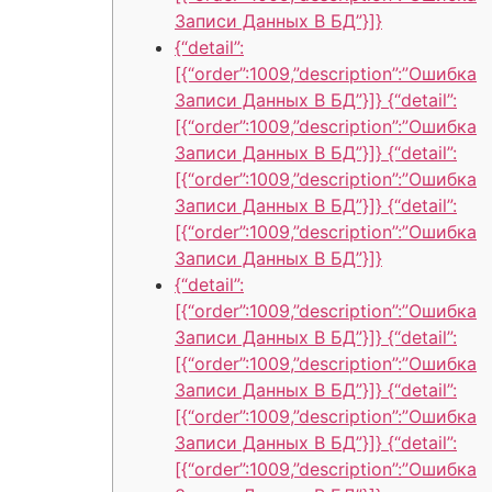
Записи Данных В БД”}]}
{“detail”:
[{“order”:1009,”description”:”Ошибка
Записи Данных В БД”}]} {“detail”:
[{“order”:1009,”description”:”Ошибка
Записи Данных В БД”}]} {“detail”:
[{“order”:1009,”description”:”Ошибка
Записи Данных В БД”}]} {“detail”:
[{“order”:1009,”description”:”Ошибка
Записи Данных В БД”}]}
{“detail”:
[{“order”:1009,”description”:”Ошибка
Записи Данных В БД”}]} {“detail”:
[{“order”:1009,”description”:”Ошибка
Записи Данных В БД”}]} {“detail”:
[{“order”:1009,”description”:”Ошибка
Записи Данных В БД”}]} {“detail”:
[{“order”:1009,”description”:”Ошибка