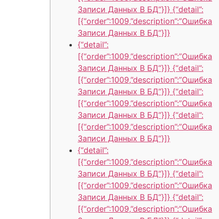
Записи Данных В БД”}]} {“detail”:
[{“order”:1009,”description”:”Ошибка
Записи Данных В БД”}]}
{“detail”:
[{“order”:1009,”description”:”Ошибка
Записи Данных В БД”}]} {“detail”:
[{“order”:1009,”description”:”Ошибка
Записи Данных В БД”}]} {“detail”:
[{“order”:1009,”description”:”Ошибка
Записи Данных В БД”}]} {“detail”:
[{“order”:1009,”description”:”Ошибка
Записи Данных В БД”}]}
{“detail”:
[{“order”:1009,”description”:”Ошибка
Записи Данных В БД”}]} {“detail”:
[{“order”:1009,”description”:”Ошибка
Записи Данных В БД”}]} {“detail”:
[{“order”:1009,”description”:”Ошибка