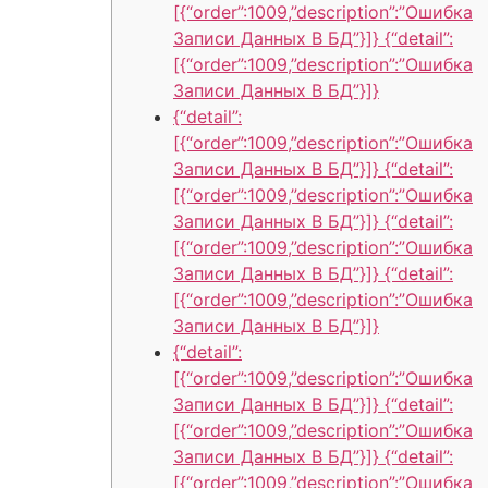
[{“order”:1009,”description”:”Ошибка
Записи Данных В БД”}]} {“detail”:
[{“order”:1009,”description”:”Ошибка
Записи Данных В БД”}]}
{“detail”:
[{“order”:1009,”description”:”Ошибка
Записи Данных В БД”}]} {“detail”:
[{“order”:1009,”description”:”Ошибка
Записи Данных В БД”}]} {“detail”:
[{“order”:1009,”description”:”Ошибка
Записи Данных В БД”}]} {“detail”:
[{“order”:1009,”description”:”Ошибка
Записи Данных В БД”}]}
{“detail”:
[{“order”:1009,”description”:”Ошибка
Записи Данных В БД”}]} {“detail”:
[{“order”:1009,”description”:”Ошибка
Записи Данных В БД”}]} {“detail”:
[{“order”:1009,”description”:”Ошибка