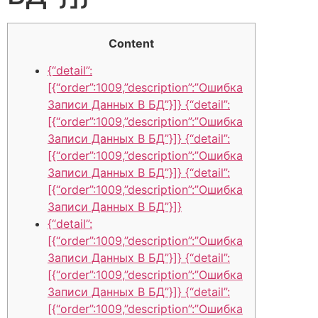
Content
{“detail”:
[{“order”:1009,”description”:”Ошибка
Записи Данных В БД”}]} {“detail”:
[{“order”:1009,”description”:”Ошибка
Записи Данных В БД”}]} {“detail”:
[{“order”:1009,”description”:”Ошибка
Записи Данных В БД”}]} {“detail”:
[{“order”:1009,”description”:”Ошибка
Записи Данных В БД”}]}
{“detail”:
[{“order”:1009,”description”:”Ошибка
Записи Данных В БД”}]} {“detail”:
[{“order”:1009,”description”:”Ошибка
Записи Данных В БД”}]} {“detail”:
[{“order”:1009,”description”:”Ошибка