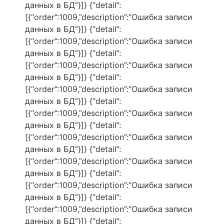
данных в БД”}]} {“detail”:
[{“order”:1009,”description”:”Ошибка записи
данных в БД”}]} {“detail”:
[{“order”:1009,”description”:”Ошибка записи
данных в БД”}]} {“detail”:
[{“order”:1009,”description”:”Ошибка записи
данных в БД”}]} {“detail”:
[{“order”:1009,”description”:”Ошибка записи
данных в БД”}]} {“detail”:
[{“order”:1009,”description”:”Ошибка записи
данных в БД”}]} {“detail”:
[{“order”:1009,”description”:”Ошибка записи
данных в БД”}]} {“detail”:
[{“order”:1009,”description”:”Ошибка записи
данных в БД”}]} {“detail”:
[{“order”:1009,”description”:”Ошибка записи
данных в БД”}]} {“detail”:
[{“order”:1009,”description”:”Ошибка записи
данных в БД”}]} {“detail”: