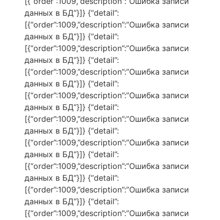
[{“order”:1009,”description”:”Ошибка записи
данных в БД”}]} {“detail”:
[{“order”:1009,”description”:”Ошибка записи
данных в БД”}]} {“detail”:
[{“order”:1009,”description”:”Ошибка записи
данных в БД”}]} {“detail”:
[{“order”:1009,”description”:”Ошибка записи
данных в БД”}]} {“detail”:
[{“order”:1009,”description”:”Ошибка записи
данных в БД”}]} {“detail”:
[{“order”:1009,”description”:”Ошибка записи
данных в БД”}]} {“detail”:
[{“order”:1009,”description”:”Ошибка записи
данных в БД”}]} {“detail”:
[{“order”:1009,”description”:”Ошибка записи
данных в БД”}]} {“detail”:
[{“order”:1009,”description”:”Ошибка записи
данных в БД”}]} {“detail”:
[{“order”:1009,”description”:”Ошибка записи