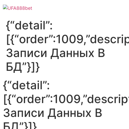
Skip
to
content
{“detail”:
[{“order”:1009,”descr
Записи Данных В
БД”}]}
{“detail”:
[{“order”:1009,”descri
Записи Данных В
БД”}]}