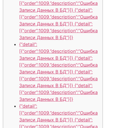
[{“order”:1009,”description”:”Ошибка
Записи Данных В БД”}]} {“detail”:
[{“order”:1009,”description”:”Ошибка
Записи Данных В БД”}]} {“detail”:
[{“order”:1009,”description”:”Ошибка
Записи Данных В БД”}]}
{“detail”:
[{“order”:1009,”description”:”Ошибка
Записи Данных В БД”}]} {“detail”:
[{“order”:1009,”description”:”Ошибка
Записи Данных В БД”}]} {“detail”:
[{“order”:1009,”description”:”Ошибка
Записи Данных В БД”}]} {“detail”:
[{“order”:1009,”description”:”Ошибка
Записи Данных В БД”}]}
{“detail”:
[{“order”:1009,”description”:”Ошибка
Записи Данных В БД”}]} {“detail”:
[{“order”:1009,”description”:”Ошибка