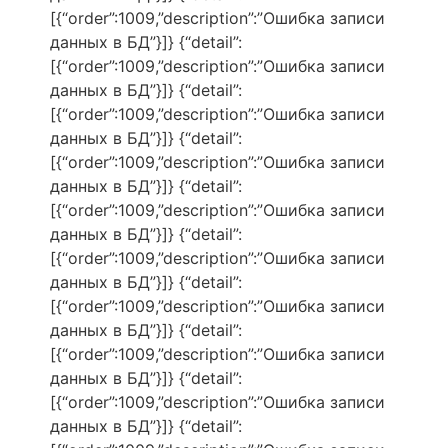
[{“order”:1009,”description”:”Ошибка записи
данных в БД”}]} {“detail”:
[{“order”:1009,”description”:”Ошибка записи
данных в БД”}]} {“detail”:
[{“order”:1009,”description”:”Ошибка записи
данных в БД”}]} {“detail”:
[{“order”:1009,”description”:”Ошибка записи
данных в БД”}]} {“detail”:
[{“order”:1009,”description”:”Ошибка записи
данных в БД”}]} {“detail”:
[{“order”:1009,”description”:”Ошибка записи
данных в БД”}]} {“detail”:
[{“order”:1009,”description”:”Ошибка записи
данных в БД”}]} {“detail”:
[{“order”:1009,”description”:”Ошибка записи
данных в БД”}]} {“detail”:
[{“order”:1009,”description”:”Ошибка записи
данных в БД”}]} {“detail”: