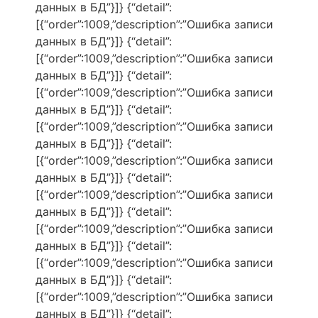
данных в БД”}]} {“detail”:
[{“order”:1009,”description”:”Ошибка записи
данных в БД”}]} {“detail”:
[{“order”:1009,”description”:”Ошибка записи
данных в БД”}]} {“detail”:
[{“order”:1009,”description”:”Ошибка записи
данных в БД”}]} {“detail”:
[{“order”:1009,”description”:”Ошибка записи
данных в БД”}]} {“detail”:
[{“order”:1009,”description”:”Ошибка записи
данных в БД”}]} {“detail”:
[{“order”:1009,”description”:”Ошибка записи
данных в БД”}]} {“detail”:
[{“order”:1009,”description”:”Ошибка записи
данных в БД”}]} {“detail”:
[{“order”:1009,”description”:”Ошибка записи
данных в БД”}]} {“detail”:
[{“order”:1009,”description”:”Ошибка записи
данных в БД”}]} {“detail”: