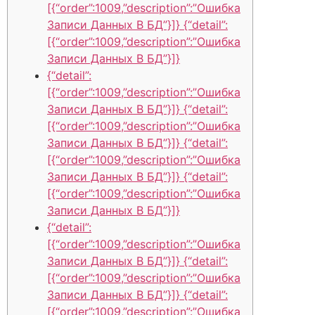
[{“order”:1009,”description”:”Ошибка
Записи Данных В БД”}]} {“detail”:
[{“order”:1009,”description”:”Ошибка
Записи Данных В БД”}]}
{“detail”:
[{“order”:1009,”description”:”Ошибка
Записи Данных В БД”}]} {“detail”:
[{“order”:1009,”description”:”Ошибка
Записи Данных В БД”}]} {“detail”:
[{“order”:1009,”description”:”Ошибка
Записи Данных В БД”}]} {“detail”:
[{“order”:1009,”description”:”Ошибка
Записи Данных В БД”}]}
{“detail”:
[{“order”:1009,”description”:”Ошибка
Записи Данных В БД”}]} {“detail”:
[{“order”:1009,”description”:”Ошибка
Записи Данных В БД”}]} {“detail”:
[{“order”:1009,”description”:”Ошибка