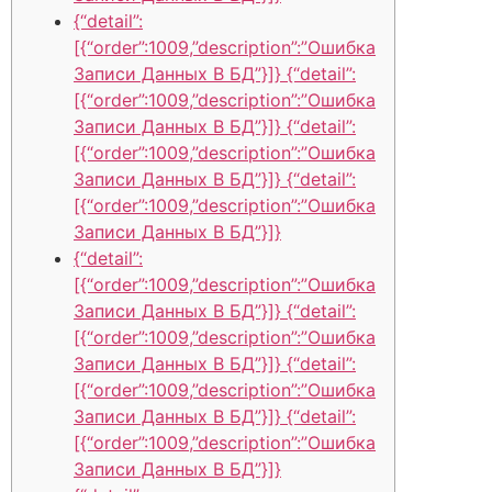
{“detail”:
[{“order”:1009,”description”:”Ошибка
Записи Данных В БД”}]} {“detail”:
[{“order”:1009,”description”:”Ошибка
Записи Данных В БД”}]} {“detail”:
[{“order”:1009,”description”:”Ошибка
Записи Данных В БД”}]} {“detail”:
[{“order”:1009,”description”:”Ошибка
Записи Данных В БД”}]}
{“detail”:
[{“order”:1009,”description”:”Ошибка
Записи Данных В БД”}]} {“detail”:
[{“order”:1009,”description”:”Ошибка
Записи Данных В БД”}]} {“detail”:
[{“order”:1009,”description”:”Ошибка
Записи Данных В БД”}]} {“detail”:
[{“order”:1009,”description”:”Ошибка
Записи Данных В БД”}]}