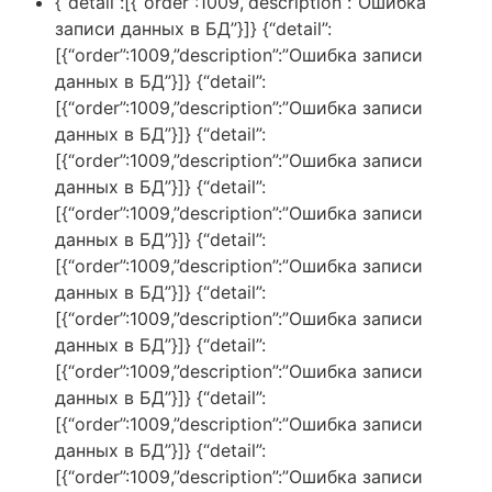
{“detail”:[{“order”:1009,”description”:”Ошибка
записи данных в БД”}]} {“detail”:
[{“order”:1009,”description”:”Ошибка записи
данных в БД”}]} {“detail”:
[{“order”:1009,”description”:”Ошибка записи
данных в БД”}]} {“detail”:
[{“order”:1009,”description”:”Ошибка записи
данных в БД”}]} {“detail”:
[{“order”:1009,”description”:”Ошибка записи
данных в БД”}]} {“detail”:
[{“order”:1009,”description”:”Ошибка записи
данных в БД”}]} {“detail”:
[{“order”:1009,”description”:”Ошибка записи
данных в БД”}]} {“detail”:
[{“order”:1009,”description”:”Ошибка записи
данных в БД”}]} {“detail”:
[{“order”:1009,”description”:”Ошибка записи
данных в БД”}]} {“detail”:
[{“order”:1009,”description”:”Ошибка записи