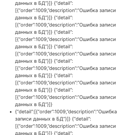
данных в БД”}]} {“detail”:
[{“order”:1009,”description”:”Ошибка записи
данных в БД”}]} {“detail”:
[{“order”:1009,”description”:”Ошибка записи
данных в БД”}]} {“detail”:
[{“order”:1009,”description”:”Ошибка записи
данных в БД”}]} {“detail”:
[{“order”:1009,”description”:”Ошибка записи
данных в БД”}]} {“detail”:
[{“order”:1009,”description”:”Ошибка записи
данных в БД”}]} {“detail”:
[{“order”:1009,”description”:”Ошибка записи
данных в БД”}]} {“detail”:
[{“order”:1009,”description”:”Ошибка записи
данных в БД”}]}
{“detail”:[{“order”:1009,”description”:”Ошибка
записи данных в БД”}]} {“detail”:
[{“order”:1009,”description”:”Ошибка записи
данных в БД”}]} {“detail”: