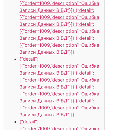
[{“order”:1009,”description”:”Ошибка
Записи Данных В БД”}]} {“detail”:
[{“order”:1009,”description”:”Ошибка
Записи Данных В БД”}]} {“detail”:
[{“order”:1009,”description”:”Ошибка
Записи Данных В БД”}]} {“detail”:
[{“order”:1009,”description”:”Ошибка
Записи Данных В БД”}]}
{“detail”:
[{“order”:1009,”description”:”Ошибка
Записи Данных В БД”}]} {“detail”:
[{“order”:1009,”description”:”Ошибка
Записи Данных В БД”}]} {“detail”:
[{“order”:1009,”description”:”Ошибка
Записи Данных В БД”}]} {“detail”:
[{“order”:1009,”description”:”Ошибка
Записи Данных В БД”}]}
{“detail”:
[{“order”:1009,”description”:”Ошибка