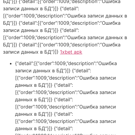
БД”}]} {“detail”:[{“order”:1009,”description”:”Ошибка
записи данных в БД”}]} {“detail”:
[{“order”:1009,”description”:”Ошибка записи данных в
БД”}]} {“detail”:[{“order”:1009,”description”:”Ошибка
записи данных в БД”}]} {“detail”:
[{“order”:1009,”description”:”Ошибка записи данных в
БД”}]} {“detail”:[{“order”:1009,”description”:”Ошибка
записи данных в БД”}]}
1xbet apk
{“detail”:[{“order”:1009,”description”:”Ошибка
записи данных в БД”}]} {“detail”:
[{“order”:1009,”description”:”Ошибка записи
данных в БД”}]} {“detail”:
[{“order”:1009,”description”:”Ошибка записи
данных в БД”}]} {“detail”:
[{“order”:1009,”description”:”Ошибка записи
данных в БД”}]} {“detail”:
[{“order”:1009,”description”:”Ошибка записи
данных в БД”}]} {“detail”: