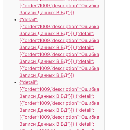
[{“order”:1009,”description”:”Ошибка
Записи Данных В БД”}]}
{“detail”:
[{“order”:1009,”description”:”Ошибка
Записи Данных В БД”}]} {“detail”:
[{“order”:1009,”description”:”Ошибка
Записи Данных В БД”}]} {“detail”:
[{“order”:1009,”description”:”Ошибка
Записи Данных В БД”}]} {“detail”:
[{“order”:1009,”description”:”Ошибка
Записи Данных В БД”}]}
{“detail”:
[{“order”:1009,”description”:”Ошибка
Записи Данных В БД”}]} {“detail”:
[{“order”:1009,”description”:”Ошибка
Записи Данных В БД”}]} {“detail”:
[{“order”:1009,”description”:”Ошибка
Записи Данных В БД”}]} {“detail”: