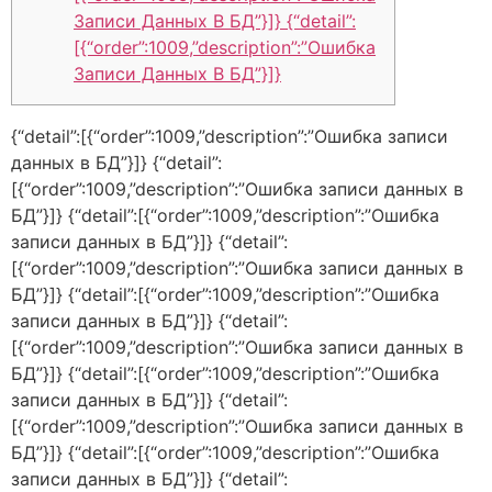
Записи Данных В БД”}]} {“detail”:
[{“order”:1009,”description”:”Ошибка
Записи Данных В БД”}]}
{“detail”:[{“order”:1009,”description”:”Ошибка записи
данных в БД”}]} {“detail”:
[{“order”:1009,”description”:”Ошибка записи данных в
БД”}]} {“detail”:[{“order”:1009,”description”:”Ошибка
записи данных в БД”}]} {“detail”:
[{“order”:1009,”description”:”Ошибка записи данных в
БД”}]} {“detail”:[{“order”:1009,”description”:”Ошибка
записи данных в БД”}]} {“detail”:
[{“order”:1009,”description”:”Ошибка записи данных в
БД”}]} {“detail”:[{“order”:1009,”description”:”Ошибка
записи данных в БД”}]} {“detail”:
[{“order”:1009,”description”:”Ошибка записи данных в
БД”}]} {“detail”:[{“order”:1009,”description”:”Ошибка
записи данных в БД”}]} {“detail”: