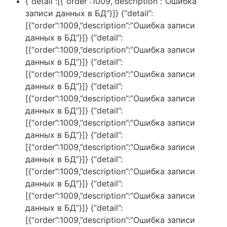
{“detail”:[{“order”:1009,”description”:”Ошибка
записи данных в БД”}]} {“detail”:
[{“order”:1009,”description”:”Ошибка записи
данных в БД”}]} {“detail”:
[{“order”:1009,”description”:”Ошибка записи
данных в БД”}]} {“detail”:
[{“order”:1009,”description”:”Ошибка записи
данных в БД”}]} {“detail”:
[{“order”:1009,”description”:”Ошибка записи
данных в БД”}]} {“detail”:
[{“order”:1009,”description”:”Ошибка записи
данных в БД”}]} {“detail”:
[{“order”:1009,”description”:”Ошибка записи
данных в БД”}]} {“detail”:
[{“order”:1009,”description”:”Ошибка записи
данных в БД”}]} {“detail”:
[{“order”:1009,”description”:”Ошибка записи
данных в БД”}]} {“detail”:
[{“order”:1009,”description”:”Ошибка записи