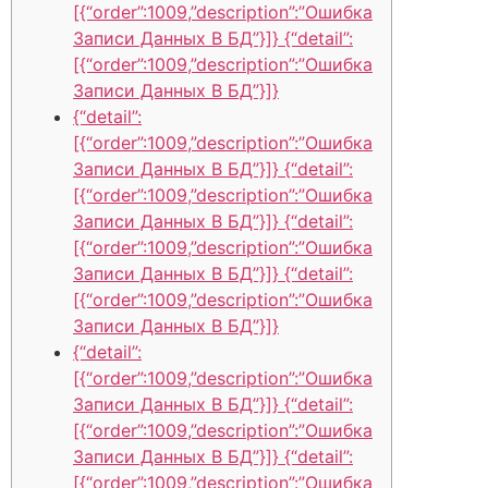
[{“order”:1009,”description”:”Ошибка
Записи Данных В БД”}]} {“detail”:
[{“order”:1009,”description”:”Ошибка
Записи Данных В БД”}]}
{“detail”:
[{“order”:1009,”description”:”Ошибка
Записи Данных В БД”}]} {“detail”:
[{“order”:1009,”description”:”Ошибка
Записи Данных В БД”}]} {“detail”:
[{“order”:1009,”description”:”Ошибка
Записи Данных В БД”}]} {“detail”:
[{“order”:1009,”description”:”Ошибка
Записи Данных В БД”}]}
{“detail”:
[{“order”:1009,”description”:”Ошибка
Записи Данных В БД”}]} {“detail”:
[{“order”:1009,”description”:”Ошибка
Записи Данных В БД”}]} {“detail”:
[{“order”:1009,”description”:”Ошибка