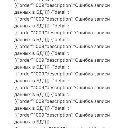
[{“order”:1009,”description”:”Ошибка записи
данных в БД”}]} {“detail”:
[{“order”:1009,”description”:”Ошибка записи
данных в БД”}]} {“detail”:
[{“order”:1009,”description”:”Ошибка записи
данных в БД”}]} {“detail”:
[{“order”:1009,”description”:”Ошибка записи
данных в БД”}]} {“detail”:
[{“order”:1009,”description”:”Ошибка записи
данных в БД”}]} {“detail”:
[{“order”:1009,”description”:”Ошибка записи
данных в БД”}]} {“detail”:
[{“order”:1009,”description”:”Ошибка записи
данных в БД”}]} {“detail”:
[{“order”:1009,”description”:”Ошибка записи
данных в БД”}]} {“detail”:
[{“order”:1009,”description”:”Ошибка записи
данных в БД”}]}