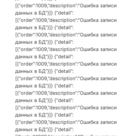
[{“order”:1009,”description”:”Ошибка записи
данных в БД”}]} {“detail”:
[{“order”:1009,”description”:”Ошибка записи
данных в БД”}]} {“detail”:
[{“order”:1009,”description”:”Ошибка записи
данных в БД”}]} {“detail”:
[{“order”:1009,”description”:”Ошибка записи
данных в БД”}]} {“detail”:
[{“order”:1009,”description”:”Ошибка записи
данных в БД”}]} {“detail”:
[{“order”:1009,”description”:”Ошибка записи
данных в БД”}]} {“detail”:
[{“order”:1009,”description”:”Ошибка записи
данных в БД”}]} {“detail”:
[{“order”:1009,”description”:”Ошибка записи
данных в БД”}]} {“detail”:
[{“order”:1009,”description”:”Ошибка записи
данных в БД”}]} {“detail”: