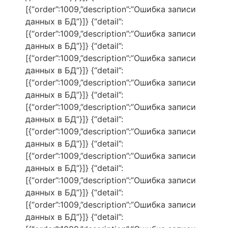
[{“order”:1009,”description”:”Ошибка записи
данных в БД”}]} {“detail”:
[{“order”:1009,”description”:”Ошибка записи
данных в БД”}]} {“detail”:
[{“order”:1009,”description”:”Ошибка записи
данных в БД”}]} {“detail”:
[{“order”:1009,”description”:”Ошибка записи
данных в БД”}]} {“detail”:
[{“order”:1009,”description”:”Ошибка записи
данных в БД”}]} {“detail”:
[{“order”:1009,”description”:”Ошибка записи
данных в БД”}]} {“detail”:
[{“order”:1009,”description”:”Ошибка записи
данных в БД”}]} {“detail”:
[{“order”:1009,”description”:”Ошибка записи
данных в БД”}]} {“detail”:
[{“order”:1009,”description”:”Ошибка записи
данных в БД”}]} {“detail”: