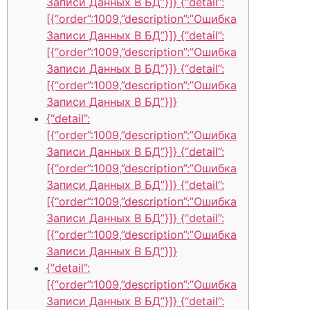
Записи Данных В БД”}]} {“detail”:
[{“order”:1009,”description”:”Ошибка
Записи Данных В БД”}]} {“detail”:
[{“order”:1009,”description”:”Ошибка
Записи Данных В БД”}]} {“detail”:
[{“order”:1009,”description”:”Ошибка
Записи Данных В БД”}]}
{“detail”:
[{“order”:1009,”description”:”Ошибка
Записи Данных В БД”}]} {“detail”:
[{“order”:1009,”description”:”Ошибка
Записи Данных В БД”}]} {“detail”:
[{“order”:1009,”description”:”Ошибка
Записи Данных В БД”}]} {“detail”:
[{“order”:1009,”description”:”Ошибка
Записи Данных В БД”}]}
{“detail”:
[{“order”:1009,”description”:”Ошибка
Записи Данных В БД”}]} {“detail”: