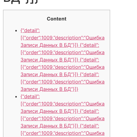
Content
{“detail”:
[{“order”:1009,”description”:”Ошибка
Записи Данных В БД”}]} {“detail”:
[{“order”:1009,”description”:”Ошибка
Записи Данных В БД”}]} {“detail”:
[{“order”:1009,”description”:”Ошибка
Записи Данных В БД”}]} {“detail”:
[{“order”:1009,”description”:”Ошибка
Записи Данных В БД”}]}
{“detail”:
[{“order”:1009,”description”:”Ошибка
Записи Данных В БД”}]} {“detail”:
[{“order”:1009,”description”:”Ошибка
Записи Данных В БД”}]} {“detail”:
[{“order”:1009,”description”:”Ошибка