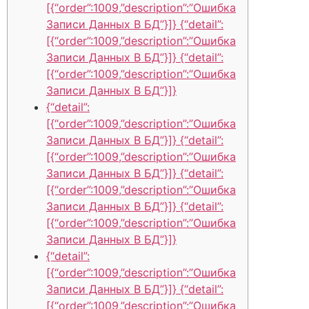
[{“order”:1009,”description”:”Ошибка
Записи Данных В БД”}]} {“detail”:
[{“order”:1009,”description”:”Ошибка
Записи Данных В БД”}]} {“detail”:
[{“order”:1009,”description”:”Ошибка
Записи Данных В БД”}]}
{“detail”:
[{“order”:1009,”description”:”Ошибка
Записи Данных В БД”}]} {“detail”:
[{“order”:1009,”description”:”Ошибка
Записи Данных В БД”}]} {“detail”:
[{“order”:1009,”description”:”Ошибка
Записи Данных В БД”}]} {“detail”:
[{“order”:1009,”description”:”Ошибка
Записи Данных В БД”}]}
{“detail”:
[{“order”:1009,”description”:”Ошибка
Записи Данных В БД”}]} {“detail”:
[{“order”:1009,”description”:”Ошибка