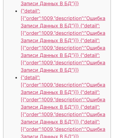
Записи Данных В БД”}]}
{“detail”:
[{“order”:1009,”description”:”Ошибка
Записи Данных В БД”}]} {“detail”:
[{“order”:1009,”description”:”Ошибка
Записи Данных В БД”}]} {“detail”:
[{“order”:1009,”description”:”Ошибка
Записи Данных В БД”}]} {“detail”:
[{“order”:1009,”description”:”Ошибка
Записи Данных В БД”}]}
{“detail”:
[{“order”:1009,”description”:”Ошибка
Записи Данных В БД”}]} {“detail”:
[{“order”:1009,”description”:”Ошибка
Записи Данных В БД”}]} {“detail”:
[{“order”:1009,”description”:”Ошибка
Записи Данных В БД”}]} {“detail”:
[{“order”:1009,”description”:”Ошибка
Записи Данных В БД”}]}