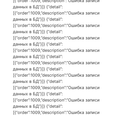
[{“order”:1009,”description”:”Ошибка записи
данных в БД”}]} {“detail”:
[{“order”:1009,”description”:”Ошибка записи
данных в БД”}]} {“detail”:
[{“order”:1009,”description”:”Ошибка записи
данных в БД”}]} {“detail”:
[{“order”:1009,”description”:”Ошибка записи
данных в БД”}]} {“detail”:
[{“order”:1009,”description”:”Ошибка записи
данных в БД”}]} {“detail”:
[{“order”:1009,”description”:”Ошибка записи
данных в БД”}]} {“detail”:
[{“order”:1009,”description”:”Ошибка записи
данных в БД”}]} {“detail”:
[{“order”:1009,”description”:”Ошибка записи
данных в БД”}]} {“detail”:
[{“order”:1009,”description”:”Ошибка записи
данных в БД”}]} {“detail”:
[{“order”:1009,”description”:”Ошибка записи