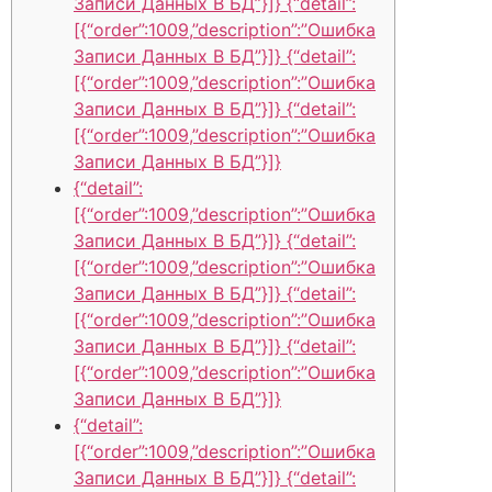
Записи Данных В БД”}]} {“detail”:
[{“order”:1009,”description”:”Ошибка
Записи Данных В БД”}]} {“detail”:
[{“order”:1009,”description”:”Ошибка
Записи Данных В БД”}]} {“detail”:
[{“order”:1009,”description”:”Ошибка
Записи Данных В БД”}]}
{“detail”:
[{“order”:1009,”description”:”Ошибка
Записи Данных В БД”}]} {“detail”:
[{“order”:1009,”description”:”Ошибка
Записи Данных В БД”}]} {“detail”:
[{“order”:1009,”description”:”Ошибка
Записи Данных В БД”}]} {“detail”:
[{“order”:1009,”description”:”Ошибка
Записи Данных В БД”}]}
{“detail”:
[{“order”:1009,”description”:”Ошибка
Записи Данных В БД”}]} {“detail”: