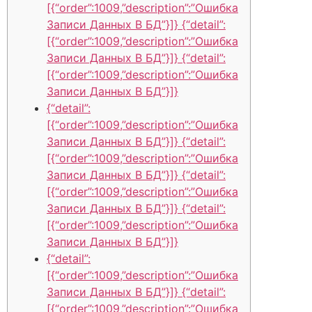
[{“order”:1009,”description”:”Ошибка
Записи Данных В БД”}]} {“detail”:
[{“order”:1009,”description”:”Ошибка
Записи Данных В БД”}]} {“detail”:
[{“order”:1009,”description”:”Ошибка
Записи Данных В БД”}]}
{“detail”:
[{“order”:1009,”description”:”Ошибка
Записи Данных В БД”}]} {“detail”:
[{“order”:1009,”description”:”Ошибка
Записи Данных В БД”}]} {“detail”:
[{“order”:1009,”description”:”Ошибка
Записи Данных В БД”}]} {“detail”:
[{“order”:1009,”description”:”Ошибка
Записи Данных В БД”}]}
{“detail”:
[{“order”:1009,”description”:”Ошибка
Записи Данных В БД”}]} {“detail”:
[{“order”:1009,”description”:”Ошибка