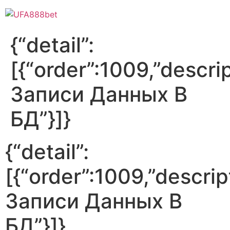
Skip
to
content
{“detail”:
[{“order”:1009,”descr
Записи Данных В
БД”}]}
{“detail”:
[{“order”:1009,”descri
Записи Данных В
БД”}]}