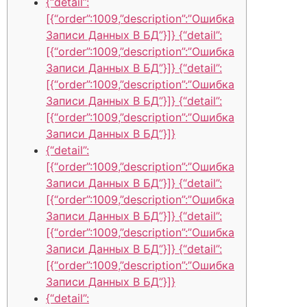
{“detail”:
[{“order”:1009,”description”:”Ошибка
Записи Данных В БД”}]} {“detail”:
[{“order”:1009,”description”:”Ошибка
Записи Данных В БД”}]} {“detail”:
[{“order”:1009,”description”:”Ошибка
Записи Данных В БД”}]} {“detail”:
[{“order”:1009,”description”:”Ошибка
Записи Данных В БД”}]}
{“detail”:
[{“order”:1009,”description”:”Ошибка
Записи Данных В БД”}]} {“detail”:
[{“order”:1009,”description”:”Ошибка
Записи Данных В БД”}]} {“detail”:
[{“order”:1009,”description”:”Ошибка
Записи Данных В БД”}]} {“detail”:
[{“order”:1009,”description”:”Ошибка
Записи Данных В БД”}]}
{“detail”: