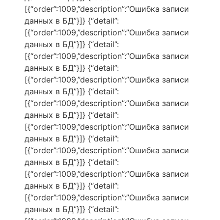
[{“order”:1009,”description”:”Ошибка записи
данных в БД”}]} {“detail”:
[{“order”:1009,”description”:”Ошибка записи
данных в БД”}]} {“detail”:
[{“order”:1009,”description”:”Ошибка записи
данных в БД”}]} {“detail”:
[{“order”:1009,”description”:”Ошибка записи
данных в БД”}]} {“detail”:
[{“order”:1009,”description”:”Ошибка записи
данных в БД”}]} {“detail”:
[{“order”:1009,”description”:”Ошибка записи
данных в БД”}]} {“detail”:
[{“order”:1009,”description”:”Ошибка записи
данных в БД”}]} {“detail”:
[{“order”:1009,”description”:”Ошибка записи
данных в БД”}]} {“detail”:
[{“order”:1009,”description”:”Ошибка записи
данных в БД”}]} {“detail”: