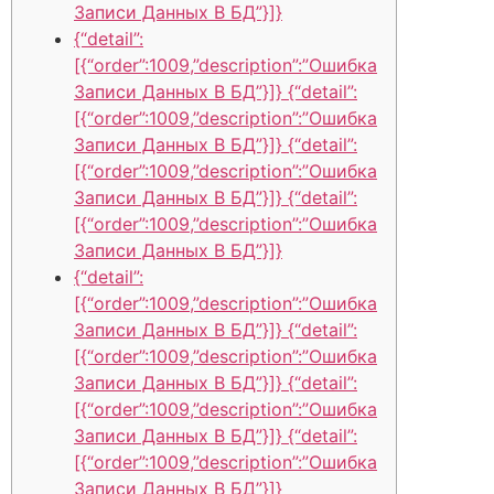
Записи Данных В БД”}]}
{“detail”:
[{“order”:1009,”description”:”Ошибка
Записи Данных В БД”}]} {“detail”:
[{“order”:1009,”description”:”Ошибка
Записи Данных В БД”}]} {“detail”:
[{“order”:1009,”description”:”Ошибка
Записи Данных В БД”}]} {“detail”:
[{“order”:1009,”description”:”Ошибка
Записи Данных В БД”}]}
{“detail”:
[{“order”:1009,”description”:”Ошибка
Записи Данных В БД”}]} {“detail”:
[{“order”:1009,”description”:”Ошибка
Записи Данных В БД”}]} {“detail”:
[{“order”:1009,”description”:”Ошибка
Записи Данных В БД”}]} {“detail”:
[{“order”:1009,”description”:”Ошибка
Записи Данных В БД”}]}