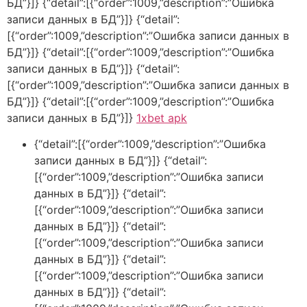
БД”}]} {“detail”:[{“order”:1009,”description”:”Ошибка
записи данных в БД”}]} {“detail”:
[{“order”:1009,”description”:”Ошибка записи данных в
БД”}]} {“detail”:[{“order”:1009,”description”:”Ошибка
записи данных в БД”}]} {“detail”:
[{“order”:1009,”description”:”Ошибка записи данных в
БД”}]} {“detail”:[{“order”:1009,”description”:”Ошибка
записи данных в БД”}]}
1xbet apk
{“detail”:[{“order”:1009,”description”:”Ошибка
записи данных в БД”}]} {“detail”:
[{“order”:1009,”description”:”Ошибка записи
данных в БД”}]} {“detail”:
[{“order”:1009,”description”:”Ошибка записи
данных в БД”}]} {“detail”:
[{“order”:1009,”description”:”Ошибка записи
данных в БД”}]} {“detail”:
[{“order”:1009,”description”:”Ошибка записи
данных в БД”}]} {“detail”: