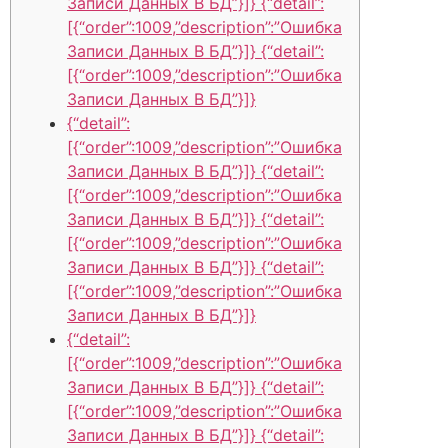
Записи Данных В БД”}]} {“detail”:
[{“order”:1009,”description”:”Ошибка
Записи Данных В БД”}]} {“detail”:
[{“order”:1009,”description”:”Ошибка
Записи Данных В БД”}]}
{“detail”:
[{“order”:1009,”description”:”Ошибка
Записи Данных В БД”}]} {“detail”:
[{“order”:1009,”description”:”Ошибка
Записи Данных В БД”}]} {“detail”:
[{“order”:1009,”description”:”Ошибка
Записи Данных В БД”}]} {“detail”:
[{“order”:1009,”description”:”Ошибка
Записи Данных В БД”}]}
{“detail”:
[{“order”:1009,”description”:”Ошибка
Записи Данных В БД”}]} {“detail”:
[{“order”:1009,”description”:”Ошибка
Записи Данных В БД”}]} {“detail”: