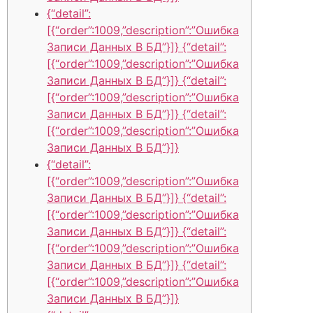
{“detail”:
[{“order”:1009,”description”:”Ошибка
Записи Данных В БД”}]} {“detail”:
[{“order”:1009,”description”:”Ошибка
Записи Данных В БД”}]} {“detail”:
[{“order”:1009,”description”:”Ошибка
Записи Данных В БД”}]} {“detail”:
[{“order”:1009,”description”:”Ошибка
Записи Данных В БД”}]}
{“detail”:
[{“order”:1009,”description”:”Ошибка
Записи Данных В БД”}]} {“detail”:
[{“order”:1009,”description”:”Ошибка
Записи Данных В БД”}]} {“detail”:
[{“order”:1009,”description”:”Ошибка
Записи Данных В БД”}]} {“detail”:
[{“order”:1009,”description”:”Ошибка
Записи Данных В БД”}]}