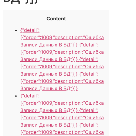
Content
{“detail”:
[{“order”:1009,”description”:”Ошибка
Записи Данных В БД”}]} {“detail”:
[{“order”:1009,”description”:”Ошибка
Записи Данных В БД”}]} {“detail”:
[{“order”:1009,”description”:”Ошибка
Записи Данных В БД”}]} {“detail”:
[{“order”:1009,”description”:”Ошибка
Записи Данных В БД”}]}
{“detail”:
[{“order”:1009,”description”:”Ошибка
Записи Данных В БД”}]} {“detail”:
[{“order”:1009,”description”:”Ошибка
Записи Данных В БД”}]} {“detail”:
[{“order”:1009,”description”:”Ошибка