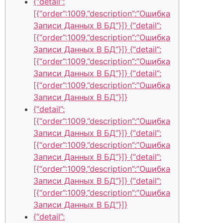
{“detail”:
[{“order”:1009,”description”:”Ошибка
Записи Данных В БД”}]} {“detail”:
[{“order”:1009,”description”:”Ошибка
Записи Данных В БД”}]} {“detail”:
[{“order”:1009,”description”:”Ошибка
Записи Данных В БД”}]} {“detail”:
[{“order”:1009,”description”:”Ошибка
Записи Данных В БД”}]}
{“detail”:
[{“order”:1009,”description”:”Ошибка
Записи Данных В БД”}]} {“detail”:
[{“order”:1009,”description”:”Ошибка
Записи Данных В БД”}]} {“detail”:
[{“order”:1009,”description”:”Ошибка
Записи Данных В БД”}]} {“detail”:
[{“order”:1009,”description”:”Ошибка
Записи Данных В БД”}]}
{“detail”: