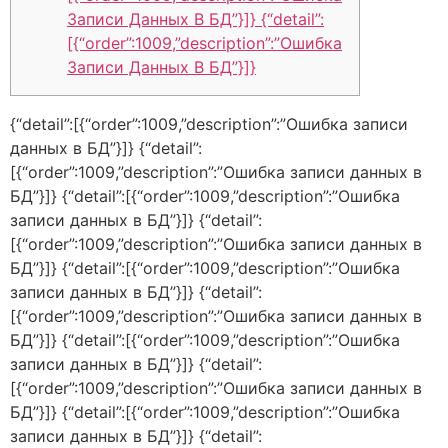
Записи Данных В БД”}]} {“detail”:
[{“order”:1009,”description”:”Ошибка
Записи Данных В БД”}]}
{“detail”:[{“order”:1009,”description”:”Ошибка записи
данных в БД”}]} {“detail”:
[{“order”:1009,”description”:”Ошибка записи данных в
БД”}]} {“detail”:[{“order”:1009,”description”:”Ошибка
записи данных в БД”}]} {“detail”:
[{“order”:1009,”description”:”Ошибка записи данных в
БД”}]} {“detail”:[{“order”:1009,”description”:”Ошибка
записи данных в БД”}]} {“detail”:
[{“order”:1009,”description”:”Ошибка записи данных в
БД”}]} {“detail”:[{“order”:1009,”description”:”Ошибка
записи данных в БД”}]} {“detail”:
[{“order”:1009,”description”:”Ошибка записи данных в
БД”}]} {“detail”:[{“order”:1009,”description”:”Ошибка
записи данных в БД”}]} {“detail”: