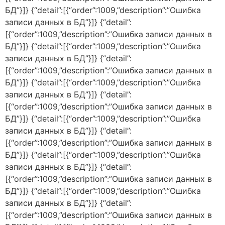
БД”}]} {“detail”:[{“order”:1009,”description”:”Ошибка
записи данных в БД”}]} {“detail”:
[{“order”:1009,”description”:”Ошибка записи данных в
БД”}]} {“detail”:[{“order”:1009,”description”:”Ошибка
записи данных в БД”}]} {“detail”:
[{“order”:1009,”description”:”Ошибка записи данных в
БД”}]} {“detail”:[{“order”:1009,”description”:”Ошибка
записи данных в БД”}]} {“detail”:
[{“order”:1009,”description”:”Ошибка записи данных в
БД”}]} {“detail”:[{“order”:1009,”description”:”Ошибка
записи данных в БД”}]} {“detail”:
[{“order”:1009,”description”:”Ошибка записи данных в
БД”}]} {“detail”:[{“order”:1009,”description”:”Ошибка
записи данных в БД”}]} {“detail”:
[{“order”:1009,”description”:”Ошибка записи данных в
БД”}]} {“detail”:[{“order”:1009,”description”:”Ошибка
записи данных в БД”}]} {“detail”:
[{“order”:1009,”description”:”Ошибка записи данных в