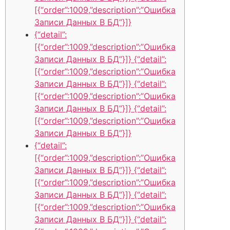
[{“order”:1009,”description”:”Ошибка
Записи Данных В БД”}]}
{“detail”:
[{“order”:1009,”description”:”Ошибка
Записи Данных В БД”}]} {“detail”:
[{“order”:1009,”description”:”Ошибка
Записи Данных В БД”}]} {“detail”:
[{“order”:1009,”description”:”Ошибка
Записи Данных В БД”}]} {“detail”:
[{“order”:1009,”description”:”Ошибка
Записи Данных В БД”}]}
{“detail”:
[{“order”:1009,”description”:”Ошибка
Записи Данных В БД”}]} {“detail”:
[{“order”:1009,”description”:”Ошибка
Записи Данных В БД”}]} {“detail”:
[{“order”:1009,”description”:”Ошибка
Записи Данных В БД”}]} {“detail”: