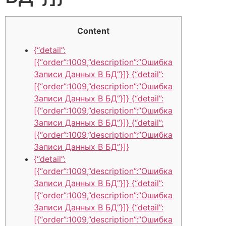
Content
{“detail”:
[{“order”:1009,”description”:”Ошибка
Записи Данных В БД”}]} {“detail”:
[{“order”:1009,”description”:”Ошибка
Записи Данных В БД”}]} {“detail”:
[{“order”:1009,”description”:”Ошибка
Записи Данных В БД”}]} {“detail”:
[{“order”:1009,”description”:”Ошибка
Записи Данных В БД”}]}
{“detail”:
[{“order”:1009,”description”:”Ошибка
Записи Данных В БД”}]} {“detail”:
[{“order”:1009,”description”:”Ошибка
Записи Данных В БД”}]} {“detail”:
[{“order”:1009,”description”:”Ошибка