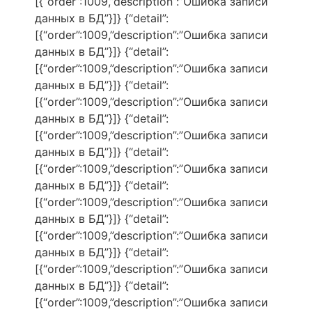
[{“order”:1009,”description”:”Ошибка записи
данных в БД”}]} {“detail”:
[{“order”:1009,”description”:”Ошибка записи
данных в БД”}]} {“detail”:
[{“order”:1009,”description”:”Ошибка записи
данных в БД”}]} {“detail”:
[{“order”:1009,”description”:”Ошибка записи
данных в БД”}]} {“detail”:
[{“order”:1009,”description”:”Ошибка записи
данных в БД”}]} {“detail”:
[{“order”:1009,”description”:”Ошибка записи
данных в БД”}]} {“detail”:
[{“order”:1009,”description”:”Ошибка записи
данных в БД”}]} {“detail”:
[{“order”:1009,”description”:”Ошибка записи
данных в БД”}]} {“detail”:
[{“order”:1009,”description”:”Ошибка записи
данных в БД”}]} {“detail”:
[{“order”:1009,”description”:”Ошибка записи