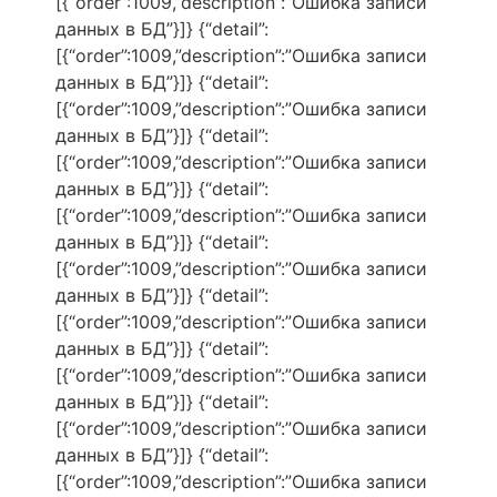
[{“order”:1009,”description”:”Ошибка записи
данных в БД”}]} {“detail”:
[{“order”:1009,”description”:”Ошибка записи
данных в БД”}]} {“detail”:
[{“order”:1009,”description”:”Ошибка записи
данных в БД”}]} {“detail”:
[{“order”:1009,”description”:”Ошибка записи
данных в БД”}]} {“detail”:
[{“order”:1009,”description”:”Ошибка записи
данных в БД”}]} {“detail”:
[{“order”:1009,”description”:”Ошибка записи
данных в БД”}]} {“detail”:
[{“order”:1009,”description”:”Ошибка записи
данных в БД”}]} {“detail”:
[{“order”:1009,”description”:”Ошибка записи
данных в БД”}]} {“detail”:
[{“order”:1009,”description”:”Ошибка записи
данных в БД”}]} {“detail”:
[{“order”:1009,”description”:”Ошибка записи