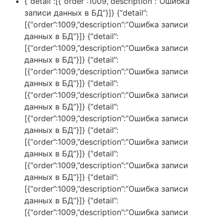
{“detail”:[{“order”:1009,”description”:”Ошибка
записи данных в БД”}]} {“detail”:
[{“order”:1009,”description”:”Ошибка записи
данных в БД”}]} {“detail”:
[{“order”:1009,”description”:”Ошибка записи
данных в БД”}]} {“detail”:
[{“order”:1009,”description”:”Ошибка записи
данных в БД”}]} {“detail”:
[{“order”:1009,”description”:”Ошибка записи
данных в БД”}]} {“detail”:
[{“order”:1009,”description”:”Ошибка записи
данных в БД”}]} {“detail”:
[{“order”:1009,”description”:”Ошибка записи
данных в БД”}]} {“detail”:
[{“order”:1009,”description”:”Ошибка записи
данных в БД”}]} {“detail”:
[{“order”:1009,”description”:”Ошибка записи
данных в БД”}]} {“detail”:
[{“order”:1009,”description”:”Ошибка записи