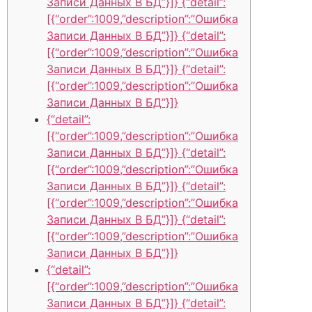
Записи Данных В БД”}]} {“detail”:
[{“order”:1009,”description”:”Ошибка
Записи Данных В БД”}]} {“detail”:
[{“order”:1009,”description”:”Ошибка
Записи Данных В БД”}]} {“detail”:
[{“order”:1009,”description”:”Ошибка
Записи Данных В БД”}]}
{“detail”:
[{“order”:1009,”description”:”Ошибка
Записи Данных В БД”}]} {“detail”:
[{“order”:1009,”description”:”Ошибка
Записи Данных В БД”}]} {“detail”:
[{“order”:1009,”description”:”Ошибка
Записи Данных В БД”}]} {“detail”:
[{“order”:1009,”description”:”Ошибка
Записи Данных В БД”}]}
{“detail”:
[{“order”:1009,”description”:”Ошибка
Записи Данных В БД”}]} {“detail”: