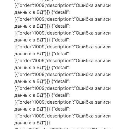
[{“order”:1009,”description”:”Ошибка записи
данных в БД”}]} {“detail”:
[{“order”:1009,”description”:”Ошибка записи
данных в БД”}]} {“detail”:
[{“order”:1009,”description”:”Ошибка записи
данных в БД”}]} {“detail”:
[{“order”:1009,”description”:”Ошибка записи
данных в БД”}]} {“detail”:
[{“order”:1009,”description”:”Ошибка записи
данных в БД”}]} {“detail”:
[{“order”:1009,”description”:”Ошибка записи
данных в БД”}]} {“detail”:
[{“order”:1009,”description”:”Ошибка записи
данных в БД”}]} {“detail”:
[{“order”:1009,”description”:”Ошибка записи
данных в БД”}]} {“detail”:
[{“order”:1009,”description”:”Ошибка записи
данных в БД”}]}