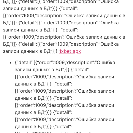
БД”}]} {“detail”:[{“order”:1009,”description”:”Ошибка
записи данных в БД”}]} {“detail”:
[{“order”:1009,”description”:”Ошибка записи данных в
БД”}]} {“detail”:[{“order”:1009,”description”:”Ошибка
записи данных в БД”}]} {“detail”:
[{“order”:1009,”description”:”Ошибка записи данных в
БД”}]} {“detail”:[{“order”:1009,”description”:”Ошибка
записи данных в БД”}]}
1xbet apk
{“detail”:[{“order”:1009,”description”:”Ошибка
записи данных в БД”}]} {“detail”:
[{“order”:1009,”description”:”Ошибка записи
данных в БД”}]} {“detail”:
[{“order”:1009,”description”:”Ошибка записи
данных в БД”}]} {“detail”:
[{“order”:1009,”description”:”Ошибка записи
данных в БД”}]} {“detail”:
[{“order”:1009,”description”:”Ошибка записи
данных в БД”}]} {“detail”: