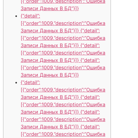
[{“order”:1009,”description”:”Ошибка
Записи Данных В БД”}]}
{“detail”:
[{“order”:1009,”description”:”Ошибка
Записи Данных В БД”}]} {“detail”:
[{“order”:1009,”description”:”Ошибка
Записи Данных В БД”}]} {“detail”:
[{“order”:1009,”description”:”Ошибка
Записи Данных В БД”}]} {“detail”:
[{“order”:1009,”description”:”Ошибка
Записи Данных В БД”}]}
{“detail”:
[{“order”:1009,”description”:”Ошибка
Записи Данных В БД”}]} {“detail”:
[{“order”:1009,”description”:”Ошибка
Записи Данных В БД”}]} {“detail”:
[{“order”:1009,”description”:”Ошибка
Записи Данных В БД”}]} {“detail”:
[{“order”:1009,”description”:”Ошибка