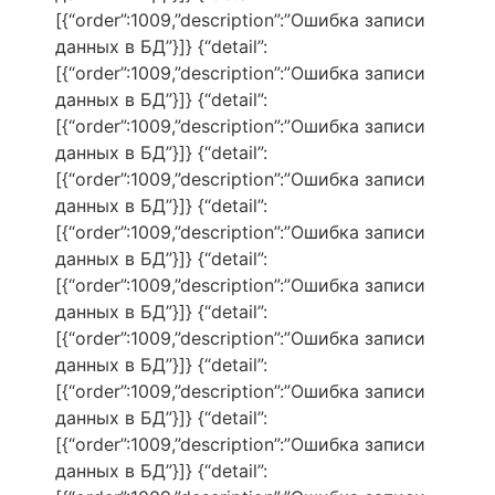
[{“order”:1009,”description”:”Ошибка записи
данных в БД”}]} {“detail”:
[{“order”:1009,”description”:”Ошибка записи
данных в БД”}]} {“detail”:
[{“order”:1009,”description”:”Ошибка записи
данных в БД”}]} {“detail”:
[{“order”:1009,”description”:”Ошибка записи
данных в БД”}]} {“detail”:
[{“order”:1009,”description”:”Ошибка записи
данных в БД”}]} {“detail”:
[{“order”:1009,”description”:”Ошибка записи
данных в БД”}]} {“detail”:
[{“order”:1009,”description”:”Ошибка записи
данных в БД”}]} {“detail”:
[{“order”:1009,”description”:”Ошибка записи
данных в БД”}]} {“detail”:
[{“order”:1009,”description”:”Ошибка записи
данных в БД”}]} {“detail”: