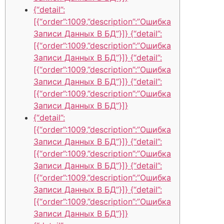
{“detail”:
[{“order”:1009,”description”:”Ошибка
Записи Данных В БД”}]} {“detail”:
[{“order”:1009,”description”:”Ошибка
Записи Данных В БД”}]} {“detail”:
[{“order”:1009,”description”:”Ошибка
Записи Данных В БД”}]} {“detail”:
[{“order”:1009,”description”:”Ошибка
Записи Данных В БД”}]}
{“detail”:
[{“order”:1009,”description”:”Ошибка
Записи Данных В БД”}]} {“detail”:
[{“order”:1009,”description”:”Ошибка
Записи Данных В БД”}]} {“detail”:
[{“order”:1009,”description”:”Ошибка
Записи Данных В БД”}]} {“detail”:
[{“order”:1009,”description”:”Ошибка
Записи Данных В БД”}]}