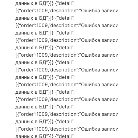
данных в БД”}]} {“detail”:
[{“order”:1009,”description”:”Ошибка записи
данных в БД”}]} {“detail”:
[{“order”:1009,”description”:”Ошибка записи
данных в БД”}]} {“detail”:
[{“order”:1009,”description”:”Ошибка записи
данных в БД”}]} {“detail”:
[{“order”:1009,”description”:”Ошибка записи
данных в БД”}]} {“detail”:
[{“order”:1009,”description”:”Ошибка записи
данных в БД”}]} {“detail”:
[{“order”:1009,”description”:”Ошибка записи
данных в БД”}]} {“detail”:
[{“order”:1009,”description”:”Ошибка записи
данных в БД”}]} {“detail”:
[{“order”:1009,”description”:”Ошибка записи
данных в БД”}]} {“detail”:
[{“order”:1009,”description”:”Ошибка записи
данных в БД”}]} {“detail”: