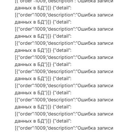
[{“order”:1009,”description”:”Ошибка записи
данных в БД”}]} {“detail”:
[{“order”:1009,”description”:”Ошибка записи
данных в БД”}]} {“detail”:
[{“order”:1009,”description”:”Ошибка записи
данных в БД”}]} {“detail”:
[{“order”:1009,”description”:”Ошибка записи
данных в БД”}]} {“detail”:
[{“order”:1009,”description”:”Ошибка записи
данных в БД”}]} {“detail”:
[{“order”:1009,”description”:”Ошибка записи
данных в БД”}]} {“detail”:
[{“order”:1009,”description”:”Ошибка записи
данных в БД”}]} {“detail”:
[{“order”:1009,”description”:”Ошибка записи
данных в БД”}]} {“detail”:
[{“order”:1009,”description”:”Ошибка записи
данных в БД”}]} {“detail”:
[{“order”:1009,”description”:”Ошибка записи