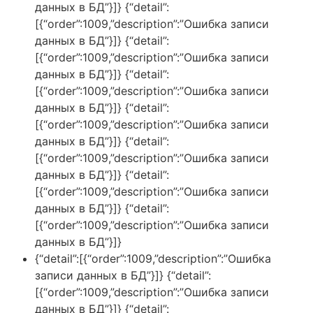
данных в БД”}]} {“detail”:
[{“order”:1009,”description”:”Ошибка записи
данных в БД”}]} {“detail”:
[{“order”:1009,”description”:”Ошибка записи
данных в БД”}]} {“detail”:
[{“order”:1009,”description”:”Ошибка записи
данных в БД”}]} {“detail”:
[{“order”:1009,”description”:”Ошибка записи
данных в БД”}]} {“detail”:
[{“order”:1009,”description”:”Ошибка записи
данных в БД”}]} {“detail”:
[{“order”:1009,”description”:”Ошибка записи
данных в БД”}]} {“detail”:
[{“order”:1009,”description”:”Ошибка записи
данных в БД”}]}
{“detail”:[{“order”:1009,”description”:”Ошибка
записи данных в БД”}]} {“detail”:
[{“order”:1009,”description”:”Ошибка записи
данных в БД”}]} {“detail”: