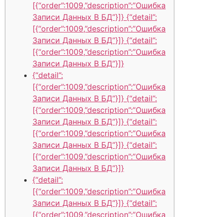
[{“order”:1009,”description”:”Ошибка
Записи Данных В БД”}]} {“detail”:
[{“order”:1009,”description”:”Ошибка
Записи Данных В БД”}]} {“detail”:
[{“order”:1009,”description”:”Ошибка
Записи Данных В БД”}]}
{“detail”:
[{“order”:1009,”description”:”Ошибка
Записи Данных В БД”}]} {“detail”:
[{“order”:1009,”description”:”Ошибка
Записи Данных В БД”}]} {“detail”:
[{“order”:1009,”description”:”Ошибка
Записи Данных В БД”}]} {“detail”:
[{“order”:1009,”description”:”Ошибка
Записи Данных В БД”}]}
{“detail”:
[{“order”:1009,”description”:”Ошибка
Записи Данных В БД”}]} {“detail”:
[{“order”:1009,”description”:”Ошибка