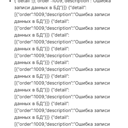
{“detail”:[{“order”:1009,”description”:”Ошибка
записи данных в БД”}]} {“detail”:
[{“order”:1009,”description”:”Ошибка записи
данных в БД”}]} {“detail”:
[{“order”:1009,”description”:”Ошибка записи
данных в БД”}]} {“detail”:
[{“order”:1009,”description”:”Ошибка записи
данных в БД”}]} {“detail”:
[{“order”:1009,”description”:”Ошибка записи
данных в БД”}]} {“detail”:
[{“order”:1009,”description”:”Ошибка записи
данных в БД”}]} {“detail”:
[{“order”:1009,”description”:”Ошибка записи
данных в БД”}]} {“detail”:
[{“order”:1009,”description”:”Ошибка записи
данных в БД”}]} {“detail”:
[{“order”:1009,”description”:”Ошибка записи
данных в БД”}]} {“detail”:
[{“order”:1009,”description”:”Ошибка записи