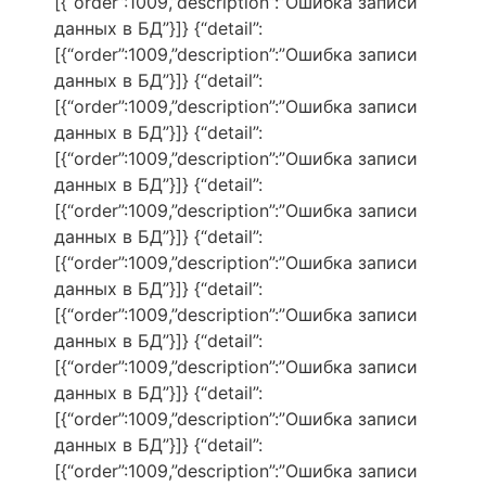
[{“order”:1009,”description”:”Ошибка записи
данных в БД”}]} {“detail”:
[{“order”:1009,”description”:”Ошибка записи
данных в БД”}]} {“detail”:
[{“order”:1009,”description”:”Ошибка записи
данных в БД”}]} {“detail”:
[{“order”:1009,”description”:”Ошибка записи
данных в БД”}]} {“detail”:
[{“order”:1009,”description”:”Ошибка записи
данных в БД”}]} {“detail”:
[{“order”:1009,”description”:”Ошибка записи
данных в БД”}]} {“detail”:
[{“order”:1009,”description”:”Ошибка записи
данных в БД”}]} {“detail”:
[{“order”:1009,”description”:”Ошибка записи
данных в БД”}]} {“detail”:
[{“order”:1009,”description”:”Ошибка записи
данных в БД”}]} {“detail”:
[{“order”:1009,”description”:”Ошибка записи