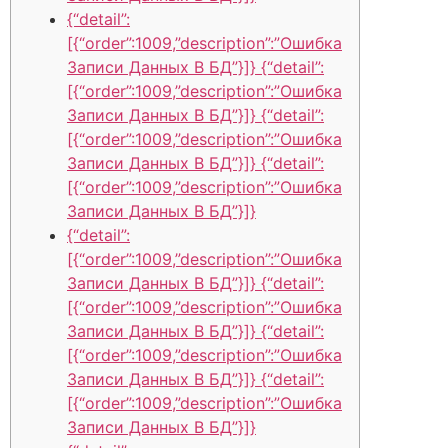
{“detail”:
[{“order”:1009,”description”:”Ошибка
Записи Данных В БД”}]} {“detail”:
[{“order”:1009,”description”:”Ошибка
Записи Данных В БД”}]} {“detail”:
[{“order”:1009,”description”:”Ошибка
Записи Данных В БД”}]} {“detail”:
[{“order”:1009,”description”:”Ошибка
Записи Данных В БД”}]}
{“detail”:
[{“order”:1009,”description”:”Ошибка
Записи Данных В БД”}]} {“detail”:
[{“order”:1009,”description”:”Ошибка
Записи Данных В БД”}]} {“detail”:
[{“order”:1009,”description”:”Ошибка
Записи Данных В БД”}]} {“detail”:
[{“order”:1009,”description”:”Ошибка
Записи Данных В БД”}]}