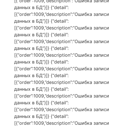
[{“order”:1009,”description”:”Ошибка записи
данных в БД”}]} {“detail”:
[{“order”:1009,”description”:”Ошибка записи
данных в БД”}]} {“detail”:
[{“order”:1009,”description”:”Ошибка записи
данных в БД”}]} {“detail”:
[{“order”:1009,”description”:”Ошибка записи
данных в БД”}]} {“detail”:
[{“order”:1009,”description”:”Ошибка записи
данных в БД”}]} {“detail”:
[{“order”:1009,”description”:”Ошибка записи
данных в БД”}]} {“detail”:
[{“order”:1009,”description”:”Ошибка записи
данных в БД”}]} {“detail”:
[{“order”:1009,”description”:”Ошибка записи
данных в БД”}]} {“detail”:
[{“order”:1009,”description”:”Ошибка записи
данных в БД”}]} {“detail”:
[{“order”:1009,”description”:”Ошибка записи