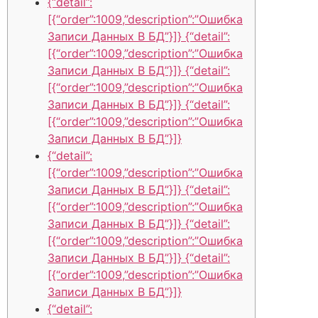
{“detail”:
[{“order”:1009,”description”:”Ошибка
Записи Данных В БД”}]} {“detail”:
[{“order”:1009,”description”:”Ошибка
Записи Данных В БД”}]} {“detail”:
[{“order”:1009,”description”:”Ошибка
Записи Данных В БД”}]} {“detail”:
[{“order”:1009,”description”:”Ошибка
Записи Данных В БД”}]}
{“detail”:
[{“order”:1009,”description”:”Ошибка
Записи Данных В БД”}]} {“detail”:
[{“order”:1009,”description”:”Ошибка
Записи Данных В БД”}]} {“detail”:
[{“order”:1009,”description”:”Ошибка
Записи Данных В БД”}]} {“detail”:
[{“order”:1009,”description”:”Ошибка
Записи Данных В БД”}]}
{“detail”: