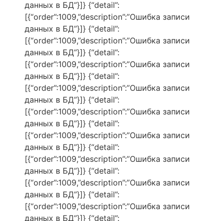
данных в БД”}]} {“detail”:
[{“order”:1009,”description”:”Ошибка записи
данных в БД”}]} {“detail”:
[{“order”:1009,”description”:”Ошибка записи
данных в БД”}]} {“detail”:
[{“order”:1009,”description”:”Ошибка записи
данных в БД”}]} {“detail”:
[{“order”:1009,”description”:”Ошибка записи
данных в БД”}]} {“detail”:
[{“order”:1009,”description”:”Ошибка записи
данных в БД”}]} {“detail”:
[{“order”:1009,”description”:”Ошибка записи
данных в БД”}]} {“detail”:
[{“order”:1009,”description”:”Ошибка записи
данных в БД”}]} {“detail”:
[{“order”:1009,”description”:”Ошибка записи
данных в БД”}]} {“detail”:
[{“order”:1009,”description”:”Ошибка записи
данных в БД”}]} {“detail”: