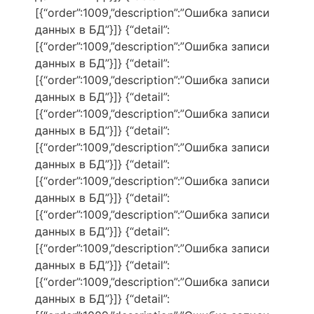
[{“order”:1009,”description”:”Ошибка записи
данных в БД”}]} {“detail”:
[{“order”:1009,”description”:”Ошибка записи
данных в БД”}]} {“detail”:
[{“order”:1009,”description”:”Ошибка записи
данных в БД”}]} {“detail”:
[{“order”:1009,”description”:”Ошибка записи
данных в БД”}]} {“detail”:
[{“order”:1009,”description”:”Ошибка записи
данных в БД”}]} {“detail”:
[{“order”:1009,”description”:”Ошибка записи
данных в БД”}]} {“detail”:
[{“order”:1009,”description”:”Ошибка записи
данных в БД”}]} {“detail”:
[{“order”:1009,”description”:”Ошибка записи
данных в БД”}]} {“detail”:
[{“order”:1009,”description”:”Ошибка записи
данных в БД”}]} {“detail”: