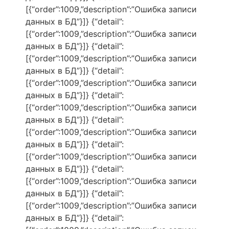
[{“order”:1009,”description”:”Ошибка записи
данных в БД”}]} {“detail”:
[{“order”:1009,”description”:”Ошибка записи
данных в БД”}]} {“detail”:
[{“order”:1009,”description”:”Ошибка записи
данных в БД”}]} {“detail”:
[{“order”:1009,”description”:”Ошибка записи
данных в БД”}]} {“detail”:
[{“order”:1009,”description”:”Ошибка записи
данных в БД”}]} {“detail”:
[{“order”:1009,”description”:”Ошибка записи
данных в БД”}]} {“detail”:
[{“order”:1009,”description”:”Ошибка записи
данных в БД”}]} {“detail”:
[{“order”:1009,”description”:”Ошибка записи
данных в БД”}]} {“detail”:
[{“order”:1009,”description”:”Ошибка записи
данных в БД”}]} {“detail”: