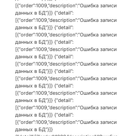
[{“order”:1009,”description”:”Ошибка записи
данных в БД”}]} {“detail”:
[{“order”:1009,”description”:”Ошибка записи
данных в БД”}]} {“detail”:
[{“order”:1009,”description”:”Ошибка записи
данных в БД”}]} {“detail”:
[{“order”:1009,”description”:”Ошибка записи
данных в БД”}]} {“detail”:
[{“order”:1009,”description”:”Ошибка записи
данных в БД”}]} {“detail”:
[{“order”:1009,”description”:”Ошибка записи
данных в БД”}]} {“detail”:
[{“order”:1009,”description”:”Ошибка записи
данных в БД”}]} {“detail”:
[{“order”:1009,”description”:”Ошибка записи
данных в БД”}]} {“detail”:
[{“order”:1009,”description”:”Ошибка записи
данных в БД”}]}