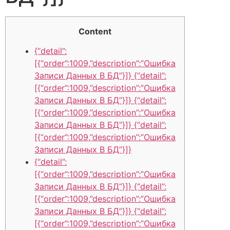
Content
{“detail”:
[{“order”:1009,”description”:”Ошибка
Записи Данных В БД”}]} {“detail”:
[{“order”:1009,”description”:”Ошибка
Записи Данных В БД”}]} {“detail”:
[{“order”:1009,”description”:”Ошибка
Записи Данных В БД”}]} {“detail”:
[{“order”:1009,”description”:”Ошибка
Записи Данных В БД”}]}
{“detail”:
[{“order”:1009,”description”:”Ошибка
Записи Данных В БД”}]} {“detail”:
[{“order”:1009,”description”:”Ошибка
Записи Данных В БД”}]} {“detail”:
[{“order”:1009,”description”:”Ошибка