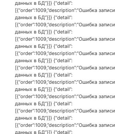
данных в БД”}]} {“detail”:
[{“order”:1009,”description”:”Ошибка записи
данных в БД”}]} {“detail”:
[{“order”:1009,”description”:”Ошибка записи
данных в БД”}]} {“detail”:
[{“order”:1009,”description”:”Ошибка записи
данных в БД”}]} {“detail”:
[{“order”:1009,”description”:”Ошибка записи
данных в БД”}]} {“detail”:
[{“order”:1009,”description”:”Ошибка записи
данных в БД”}]} {“detail”:
[{“order”:1009,”description”:”Ошибка записи
данных в БД”}]} {“detail”:
[{“order”:1009,”description”:”Ошибка записи
данных в БД”}]} {“detail”:
[{“order”:1009,”description”:”Ошибка записи
данных в БД”}]} {“detail”:
[{“order”:1009,”description”:”Ошибка записи
данных в БД”}]} {“detail”: