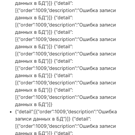
данных в БД”}]} {“detail”:
[{“order”:1009,”description”:”Ошибка записи
данных в БД”}]} {“detail”:
[{“order”:1009,”description”:”Ошибка записи
данных в БД”}]} {“detail”:
[{“order”:1009,”description”:”Ошибка записи
данных в БД”}]} {“detail”:
[{“order”:1009,”description”:”Ошибка записи
данных в БД”}]} {“detail”:
[{“order”:1009,”description”:”Ошибка записи
данных в БД”}]} {“detail”:
[{“order”:1009,”description”:”Ошибка записи
данных в БД”}]} {“detail”:
[{“order”:1009,”description”:”Ошибка записи
данных в БД”}]}
{“detail”:[{“order”:1009,”description”:”Ошибка
записи данных в БД”}]} {“detail”:
[{“order”:1009,”description”:”Ошибка записи
данных в БД”}]} {“detail”: