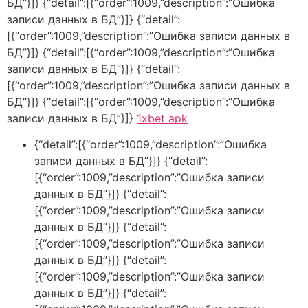
БД”}]} {“detail”:[{“order”:1009,”description”:”Ошибка
записи данных в БД”}]} {“detail”:
[{“order”:1009,”description”:”Ошибка записи данных в
БД”}]} {“detail”:[{“order”:1009,”description”:”Ошибка
записи данных в БД”}]} {“detail”:
[{“order”:1009,”description”:”Ошибка записи данных в
БД”}]} {“detail”:[{“order”:1009,”description”:”Ошибка
записи данных в БД”}]}
1xbet apk
{“detail”:[{“order”:1009,”description”:”Ошибка
записи данных в БД”}]} {“detail”:
[{“order”:1009,”description”:”Ошибка записи
данных в БД”}]} {“detail”:
[{“order”:1009,”description”:”Ошибка записи
данных в БД”}]} {“detail”:
[{“order”:1009,”description”:”Ошибка записи
данных в БД”}]} {“detail”:
[{“order”:1009,”description”:”Ошибка записи
данных в БД”}]} {“detail”: