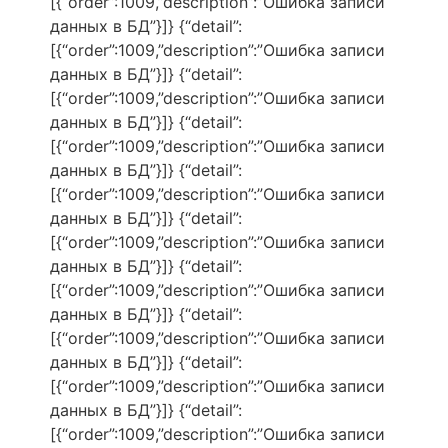
[{“order”:1009,”description”:”Ошибка записи
данных в БД”}]} {“detail”:
[{“order”:1009,”description”:”Ошибка записи
данных в БД”}]} {“detail”:
[{“order”:1009,”description”:”Ошибка записи
данных в БД”}]} {“detail”:
[{“order”:1009,”description”:”Ошибка записи
данных в БД”}]} {“detail”:
[{“order”:1009,”description”:”Ошибка записи
данных в БД”}]} {“detail”:
[{“order”:1009,”description”:”Ошибка записи
данных в БД”}]} {“detail”:
[{“order”:1009,”description”:”Ошибка записи
данных в БД”}]} {“detail”:
[{“order”:1009,”description”:”Ошибка записи
данных в БД”}]} {“detail”:
[{“order”:1009,”description”:”Ошибка записи
данных в БД”}]} {“detail”:
[{“order”:1009,”description”:”Ошибка записи