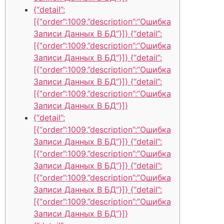
{“detail”:
[{“order”:1009,”description”:”Ошибка
Записи Данных В БД”}]} {“detail”:
[{“order”:1009,”description”:”Ошибка
Записи Данных В БД”}]} {“detail”:
[{“order”:1009,”description”:”Ошибка
Записи Данных В БД”}]} {“detail”:
[{“order”:1009,”description”:”Ошибка
Записи Данных В БД”}]}
{“detail”:
[{“order”:1009,”description”:”Ошибка
Записи Данных В БД”}]} {“detail”:
[{“order”:1009,”description”:”Ошибка
Записи Данных В БД”}]} {“detail”:
[{“order”:1009,”description”:”Ошибка
Записи Данных В БД”}]} {“detail”:
[{“order”:1009,”description”:”Ошибка
Записи Данных В БД”}]}