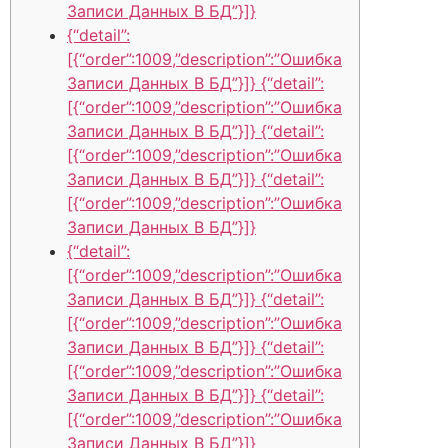
Записи Данных В БД”}]}
{“detail”:
[{“order”:1009,”description”:”Ошибка
Записи Данных В БД”}]} {“detail”:
[{“order”:1009,”description”:”Ошибка
Записи Данных В БД”}]} {“detail”:
[{“order”:1009,”description”:”Ошибка
Записи Данных В БД”}]} {“detail”:
[{“order”:1009,”description”:”Ошибка
Записи Данных В БД”}]}
{“detail”:
[{“order”:1009,”description”:”Ошибка
Записи Данных В БД”}]} {“detail”:
[{“order”:1009,”description”:”Ошибка
Записи Данных В БД”}]} {“detail”:
[{“order”:1009,”description”:”Ошибка
Записи Данных В БД”}]} {“detail”:
[{“order”:1009,”description”:”Ошибка
Записи Данных В БД”}]}