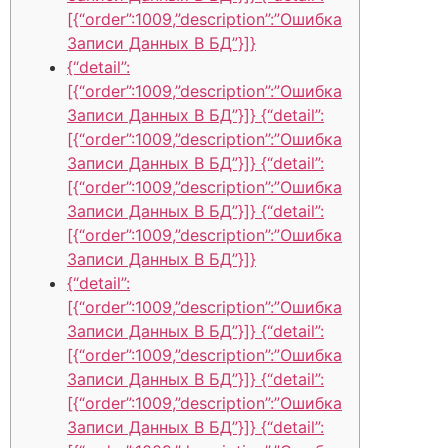
[{“order”:1009,”description”:”Ошибка
Записи Данных В БД”}]}
{“detail”:
[{“order”:1009,”description”:”Ошибка
Записи Данных В БД”}]} {“detail”:
[{“order”:1009,”description”:”Ошибка
Записи Данных В БД”}]} {“detail”:
[{“order”:1009,”description”:”Ошибка
Записи Данных В БД”}]} {“detail”:
[{“order”:1009,”description”:”Ошибка
Записи Данных В БД”}]}
{“detail”:
[{“order”:1009,”description”:”Ошибка
Записи Данных В БД”}]} {“detail”:
[{“order”:1009,”description”:”Ошибка
Записи Данных В БД”}]} {“detail”:
[{“order”:1009,”description”:”Ошибка
Записи Данных В БД”}]} {“detail”: