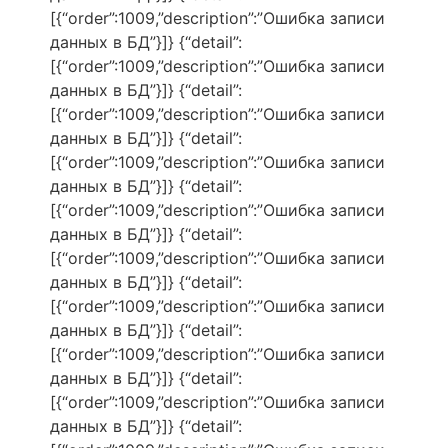
[{“order”:1009,”description”:”Ошибка записи
данных в БД”}]} {“detail”:
[{“order”:1009,”description”:”Ошибка записи
данных в БД”}]} {“detail”:
[{“order”:1009,”description”:”Ошибка записи
данных в БД”}]} {“detail”:
[{“order”:1009,”description”:”Ошибка записи
данных в БД”}]} {“detail”:
[{“order”:1009,”description”:”Ошибка записи
данных в БД”}]} {“detail”:
[{“order”:1009,”description”:”Ошибка записи
данных в БД”}]} {“detail”:
[{“order”:1009,”description”:”Ошибка записи
данных в БД”}]} {“detail”:
[{“order”:1009,”description”:”Ошибка записи
данных в БД”}]} {“detail”:
[{“order”:1009,”description”:”Ошибка записи
данных в БД”}]} {“detail”: