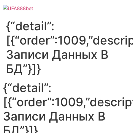
Skip
to
content
{“detail”:
[{“order”:1009,”descr
Записи Данных В
БД”}]}
{“detail”:
[{“order”:1009,”descri
Записи Данных В
БД”}]}