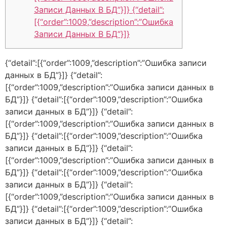
Записи Данных В БД”}]} {“detail”:
[{“order”:1009,”description”:”Ошибка
Записи Данных В БД”}]}
{“detail”:[{“order”:1009,”description”:”Ошибка записи
данных в БД”}]} {“detail”:
[{“order”:1009,”description”:”Ошибка записи данных в
БД”}]} {“detail”:[{“order”:1009,”description”:”Ошибка
записи данных в БД”}]} {“detail”:
[{“order”:1009,”description”:”Ошибка записи данных в
БД”}]} {“detail”:[{“order”:1009,”description”:”Ошибка
записи данных в БД”}]} {“detail”:
[{“order”:1009,”description”:”Ошибка записи данных в
БД”}]} {“detail”:[{“order”:1009,”description”:”Ошибка
записи данных в БД”}]} {“detail”:
[{“order”:1009,”description”:”Ошибка записи данных в
БД”}]} {“detail”:[{“order”:1009,”description”:”Ошибка
записи данных в БД”}]} {“detail”: