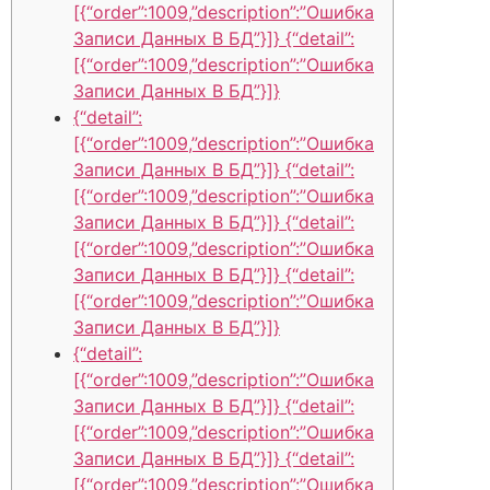
[{“order”:1009,”description”:”Ошибка
Записи Данных В БД”}]} {“detail”:
[{“order”:1009,”description”:”Ошибка
Записи Данных В БД”}]}
{“detail”:
[{“order”:1009,”description”:”Ошибка
Записи Данных В БД”}]} {“detail”:
[{“order”:1009,”description”:”Ошибка
Записи Данных В БД”}]} {“detail”:
[{“order”:1009,”description”:”Ошибка
Записи Данных В БД”}]} {“detail”:
[{“order”:1009,”description”:”Ошибка
Записи Данных В БД”}]}
{“detail”:
[{“order”:1009,”description”:”Ошибка
Записи Данных В БД”}]} {“detail”:
[{“order”:1009,”description”:”Ошибка
Записи Данных В БД”}]} {“detail”:
[{“order”:1009,”description”:”Ошибка