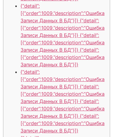
{“detail”:
[{“order”:1009,”description”:”Ошибка
Записи Данных В БД”}]} {“detail”:
[{“order”:1009,”description”:”Ошибка
Записи Данных В БД”}]} {“detail”:
[{“order”:1009,”description”:”Ошибка
Записи Данных В БД”}]} {“detail”:
[{“order”:1009,”description”:”Ошибка
Записи Данных В БД”}]}
{“detail”:
[{“order”:1009,”description”:”Ошибка
Записи Данных В БД”}]} {“detail”:
[{“order”:1009,”description”:”Ошибка
Записи Данных В БД”}]} {“detail”:
[{“order”:1009,”description”:”Ошибка
Записи Данных В БД”}]} {“detail”:
[{“order”:1009,”description”:”Ошибка
Записи Данных В БД”}]}