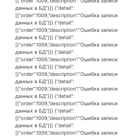
[{“order”:1009,”description”:”Ошибка записи
данных в БД”}]} {“detail”:
[{“order”:1009,”description”:”Ошибка записи
данных в БД”}]} {“detail”:
[{“order”:1009,”description”:”Ошибка записи
данных в БД”}]} {“detail”:
[{“order”:1009,”description”:”Ошибка записи
данных в БД”}]} {“detail”:
[{“order”:1009,”description”:”Ошибка записи
данных в БД”}]} {“detail”:
[{“order”:1009,”description”:”Ошибка записи
данных в БД”}]} {“detail”:
[{“order”:1009,”description”:”Ошибка записи
данных в БД”}]} {“detail”:
[{“order”:1009,”description”:”Ошибка записи
данных в БД”}]} {“detail”:
[{“order”:1009,”description”:”Ошибка записи
данных в БД”}]} {“detail”:
[{“order”:1009,”description”:”Ошибка записи