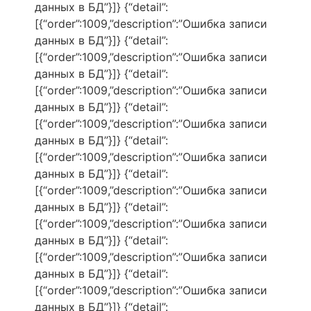
данных в БД”}]} {“detail”:
[{“order”:1009,”description”:”Ошибка записи
данных в БД”}]} {“detail”:
[{“order”:1009,”description”:”Ошибка записи
данных в БД”}]} {“detail”:
[{“order”:1009,”description”:”Ошибка записи
данных в БД”}]} {“detail”:
[{“order”:1009,”description”:”Ошибка записи
данных в БД”}]} {“detail”:
[{“order”:1009,”description”:”Ошибка записи
данных в БД”}]} {“detail”:
[{“order”:1009,”description”:”Ошибка записи
данных в БД”}]} {“detail”:
[{“order”:1009,”description”:”Ошибка записи
данных в БД”}]} {“detail”:
[{“order”:1009,”description”:”Ошибка записи
данных в БД”}]} {“detail”:
[{“order”:1009,”description”:”Ошибка записи
данных в БД”}]} {“detail”: