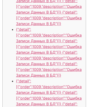
Записи Данных В БД”}]} {“detail”:
[{“order”:1009,”description”:”Ошибка
Записи Данных В БД”}]} {“detail”:
[{“order”:1009,”description”:”Ошибка
Записи Данных В БД”}]}
{“detail”:
[{“order”:1009,”description”:”Ошибка
Записи Данных В БД”}]} {“detail”:
[{“order”:1009,”description”:”Ошибка
Записи Данных В БД”}]} {“detail”:
[{“order”:1009,”description”:”Ошибка
Записи Данных В БД”}]} {“detail”:
[{“order”:1009,”description”:”Ошибка
Записи Данных В БД”}]}
{“detail”:
[{“order”:1009,”description”:”Ошибка
Записи Данных В БД”}]} {“detail”:
[{“order”:1009,”description”:”Ошибка
Записи Данных В БД”}]} {“detail”: