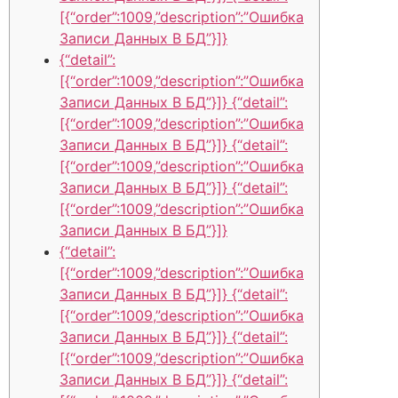
[{“order”:1009,”description”:”Ошибка
Записи Данных В БД”}]}
{“detail”:
[{“order”:1009,”description”:”Ошибка
Записи Данных В БД”}]} {“detail”:
[{“order”:1009,”description”:”Ошибка
Записи Данных В БД”}]} {“detail”:
[{“order”:1009,”description”:”Ошибка
Записи Данных В БД”}]} {“detail”:
[{“order”:1009,”description”:”Ошибка
Записи Данных В БД”}]}
{“detail”:
[{“order”:1009,”description”:”Ошибка
Записи Данных В БД”}]} {“detail”:
[{“order”:1009,”description”:”Ошибка
Записи Данных В БД”}]} {“detail”:
[{“order”:1009,”description”:”Ошибка
Записи Данных В БД”}]} {“detail”: