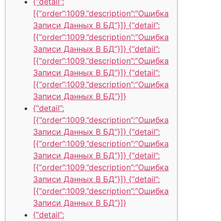
{“detail”:
[{“order”:1009,”description”:”Ошибка
Записи Данных В БД”}]} {“detail”:
[{“order”:1009,”description”:”Ошибка
Записи Данных В БД”}]} {“detail”:
[{“order”:1009,”description”:”Ошибка
Записи Данных В БД”}]} {“detail”:
[{“order”:1009,”description”:”Ошибка
Записи Данных В БД”}]}
{“detail”:
[{“order”:1009,”description”:”Ошибка
Записи Данных В БД”}]} {“detail”:
[{“order”:1009,”description”:”Ошибка
Записи Данных В БД”}]} {“detail”:
[{“order”:1009,”description”:”Ошибка
Записи Данных В БД”}]} {“detail”:
[{“order”:1009,”description”:”Ошибка
Записи Данных В БД”}]}
{“detail”: