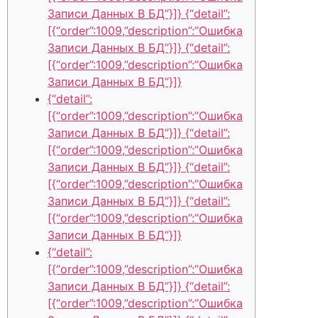
Записи Данных В БД”}]} {“detail”:
[{“order”:1009,”description”:”Ошибка
Записи Данных В БД”}]} {“detail”:
[{“order”:1009,”description”:”Ошибка
Записи Данных В БД”}]}
{“detail”:
[{“order”:1009,”description”:”Ошибка
Записи Данных В БД”}]} {“detail”:
[{“order”:1009,”description”:”Ошибка
Записи Данных В БД”}]} {“detail”:
[{“order”:1009,”description”:”Ошибка
Записи Данных В БД”}]} {“detail”:
[{“order”:1009,”description”:”Ошибка
Записи Данных В БД”}]}
{“detail”:
[{“order”:1009,”description”:”Ошибка
Записи Данных В БД”}]} {“detail”:
[{“order”:1009,”description”:”Ошибка