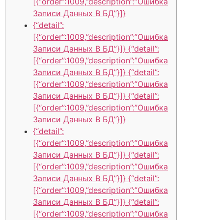
[{“order”:1009,”description”:”Ошибка
Записи Данных В БД”}]}
{“detail”:
[{“order”:1009,”description”:”Ошибка
Записи Данных В БД”}]} {“detail”:
[{“order”:1009,”description”:”Ошибка
Записи Данных В БД”}]} {“detail”:
[{“order”:1009,”description”:”Ошибка
Записи Данных В БД”}]} {“detail”:
[{“order”:1009,”description”:”Ошибка
Записи Данных В БД”}]}
{“detail”:
[{“order”:1009,”description”:”Ошибка
Записи Данных В БД”}]} {“detail”:
[{“order”:1009,”description”:”Ошибка
Записи Данных В БД”}]} {“detail”:
[{“order”:1009,”description”:”Ошибка
Записи Данных В БД”}]} {“detail”:
[{“order”:1009,”description”:”Ошибка