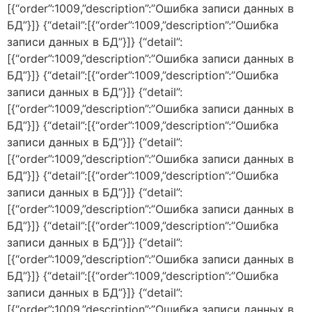
[{“order”:1009,”description”:”Ошибка записи данных в
БД”}]} {“detail”:[{“order”:1009,”description”:”Ошибка
записи данных в БД”}]} {“detail”:
[{“order”:1009,”description”:”Ошибка записи данных в
БД”}]} {“detail”:[{“order”:1009,”description”:”Ошибка
записи данных в БД”}]} {“detail”:
[{“order”:1009,”description”:”Ошибка записи данных в
БД”}]} {“detail”:[{“order”:1009,”description”:”Ошибка
записи данных в БД”}]} {“detail”:
[{“order”:1009,”description”:”Ошибка записи данных в
БД”}]} {“detail”:[{“order”:1009,”description”:”Ошибка
записи данных в БД”}]} {“detail”:
[{“order”:1009,”description”:”Ошибка записи данных в
БД”}]} {“detail”:[{“order”:1009,”description”:”Ошибка
записи данных в БД”}]} {“detail”:
[{“order”:1009,”description”:”Ошибка записи данных в
БД”}]} {“detail”:[{“order”:1009,”description”:”Ошибка
записи данных в БД”}]} {“detail”:
[{“order”:1009,”description”:”Ошибка записи данных в