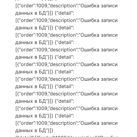
[{“order”:1009,”description”:”Ошибка записи
данных в БД”}]} {“detail”:
[{“order”:1009,”description”:”Ошибка записи
данных в БД”}]} {“detail”:
[{“order”:1009,”description”:”Ошибка записи
данных в БД”}]} {“detail”:
[{“order”:1009,”description”:”Ошибка записи
данных в БД”}]} {“detail”:
[{“order”:1009,”description”:”Ошибка записи
данных в БД”}]} {“detail”:
[{“order”:1009,”description”:”Ошибка записи
данных в БД”}]} {“detail”:
[{“order”:1009,”description”:”Ошибка записи
данных в БД”}]} {“detail”:
[{“order”:1009,”description”:”Ошибка записи
данных в БД”}]} {“detail”:
[{“order”:1009,”description”:”Ошибка записи
данных в БД”}]}