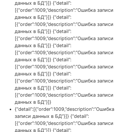
данных в БД”}]} {“detail”:
[{“order”:1009,”description”:”Ошибка записи
данных в БД”}]} {“detail”:
[{“order”:1009,”description”:”Ошибка записи
данных в БД”}]} {“detail”:
[{“order”:1009,”description”:”Ошибка записи
данных в БД”}]} {“detail”:
[{“order”:1009,”description”:”Ошибка записи
данных в БД”}]} {“detail”:
[{“order”:1009,”description”:”Ошибка записи
данных в БД”}]} {“detail”:
[{“order”:1009,”description”:”Ошибка записи
данных в БД”}]} {“detail”:
[{“order”:1009,”description”:”Ошибка записи
данных в БД”}]}
{“detail”:[{“order”:1009,”description”:”Ошибка
записи данных в БД”}]} {“detail”:
[{“order”:1009,”description”:”Ошибка записи
данных в БД”}]} {“detail”: