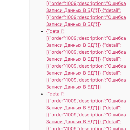
[{“order”:1009,”description”:”Ошибка
Записи Данных В БД”}]} {“detail”:
[{“order”:1009,”description”:”Ошибка
Записи Данных В БД”}]}
{“detail”:
[{“order”:1009,”description”:”Ошибка
Записи Данных В БД”}]} {“detail”:
[{“order”:1009,”description”:”Ошибка
Записи Данных В БД”}]} {“detail”:
[{“order”:1009,”description”:”Ошибка
Записи Данных В БД”}]} {“detail”:
[{“order”:1009,”description”:”Ошибка
Записи Данных В БД”}]}
{“detail”:
[{“order”:1009,”description”:”Ошибка
Записи Данных В БД”}]} {“detail”:
[{“order”:1009,”description”:”Ошибка
Записи Данных В БД”}]} {“detail”:
[{“order”:1009,”description”:”Ошибка