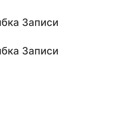
шибка Записи
шибка Записи