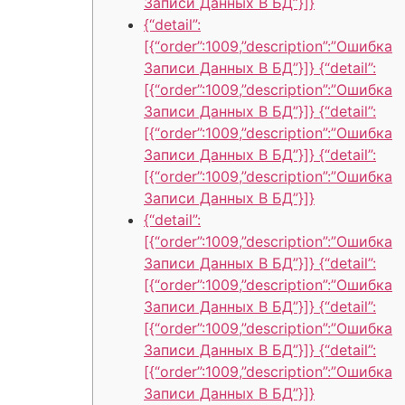
Записи Данных В БД”}]}
{“detail”:
[{“order”:1009,”description”:”Ошибка
Записи Данных В БД”}]} {“detail”:
[{“order”:1009,”description”:”Ошибка
Записи Данных В БД”}]} {“detail”:
[{“order”:1009,”description”:”Ошибка
Записи Данных В БД”}]} {“detail”:
[{“order”:1009,”description”:”Ошибка
Записи Данных В БД”}]}
{“detail”:
[{“order”:1009,”description”:”Ошибка
Записи Данных В БД”}]} {“detail”:
[{“order”:1009,”description”:”Ошибка
Записи Данных В БД”}]} {“detail”:
[{“order”:1009,”description”:”Ошибка
Записи Данных В БД”}]} {“detail”:
[{“order”:1009,”description”:”Ошибка
Записи Данных В БД”}]}