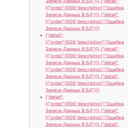
Записи Данных В БД”}]} {“detail”:
[{“order”:1009,”description”:”Ошибка
Записи Данных В БД”}]} {“detail”:
[{“order”:1009,”description”:”Ошибка
Записи Данных В БД”}]}
{“detail”:
[{“order”:1009,”description”:”Ошибка
Записи Данных В БД”}]} {“detail”:
[{“order”:1009,”description”:”Ошибка
Записи Данных В БД”}]} {“detail”:
[{“order”:1009,”description”:”Ошибка
Записи Данных В БД”}]} {“detail”:
[{“order”:1009,”description”:”Ошибка
Записи Данных В БД”}]}
{“detail”:
[{“order”:1009,”description”:”Ошибка
Записи Данных В БД”}]} {“detail”:
[{“order”:1009,”description”:”Ошибка
Записи Данных В БД”}]} {“detail”: