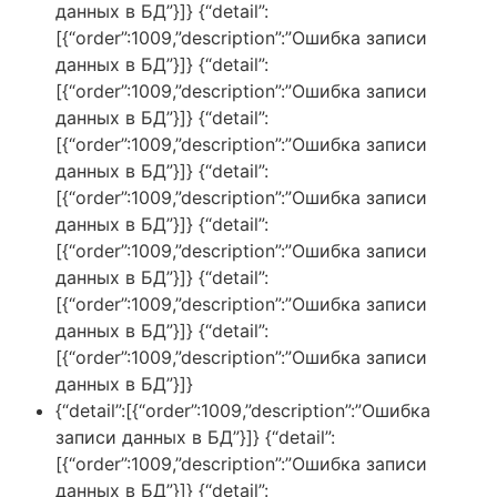
данных в БД”}]} {“detail”:
[{“order”:1009,”description”:”Ошибка записи
данных в БД”}]} {“detail”:
[{“order”:1009,”description”:”Ошибка записи
данных в БД”}]} {“detail”:
[{“order”:1009,”description”:”Ошибка записи
данных в БД”}]} {“detail”:
[{“order”:1009,”description”:”Ошибка записи
данных в БД”}]} {“detail”:
[{“order”:1009,”description”:”Ошибка записи
данных в БД”}]} {“detail”:
[{“order”:1009,”description”:”Ошибка записи
данных в БД”}]} {“detail”:
[{“order”:1009,”description”:”Ошибка записи
данных в БД”}]}
{“detail”:[{“order”:1009,”description”:”Ошибка
записи данных в БД”}]} {“detail”:
[{“order”:1009,”description”:”Ошибка записи
данных в БД”}]} {“detail”: