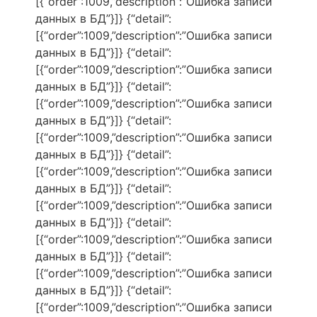
[{“order”:1009,”description”:”Ошибка записи
данных в БД”}]} {“detail”:
[{“order”:1009,”description”:”Ошибка записи
данных в БД”}]} {“detail”:
[{“order”:1009,”description”:”Ошибка записи
данных в БД”}]} {“detail”:
[{“order”:1009,”description”:”Ошибка записи
данных в БД”}]} {“detail”:
[{“order”:1009,”description”:”Ошибка записи
данных в БД”}]} {“detail”:
[{“order”:1009,”description”:”Ошибка записи
данных в БД”}]} {“detail”:
[{“order”:1009,”description”:”Ошибка записи
данных в БД”}]} {“detail”:
[{“order”:1009,”description”:”Ошибка записи
данных в БД”}]} {“detail”:
[{“order”:1009,”description”:”Ошибка записи
данных в БД”}]} {“detail”:
[{“order”:1009,”description”:”Ошибка записи