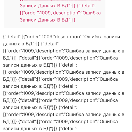
Записи Данных В БД”}]} {“detail”:
[{“order”:1009,”description”:”Ошибка
Записи Данных В БД”}]}
{“detail”:[{“order”:1009,”description”:”Ошибка записи
данных в БД”}]} {“detail”:
[{“order”:1009,”description”:”Ошибка записи данных в
БД”}]} {“detail”:[{“order”:1009,”description”:”Ошибка
записи данных в БД”}]} {“detail”:
[{“order”:1009,”description”:”Ошибка записи данных в
БД”}]} {“detail”:[{“order”:1009,”description”:”Ошибка
записи данных в БД”}]} {“detail”:
[{“order”:1009,”description”:”Ошибка записи данных в
БД”}]} {“detail”:[{“order”:1009,”description”:”Ошибка
записи данных в БД”}]} {“detail”:
[{“order”:1009,”description”:”Ошибка записи данных в
БД”}]} {“detail”:[{“order”:1009,”description”:”Ошибка
записи данных в БД”}]} {“detail”: