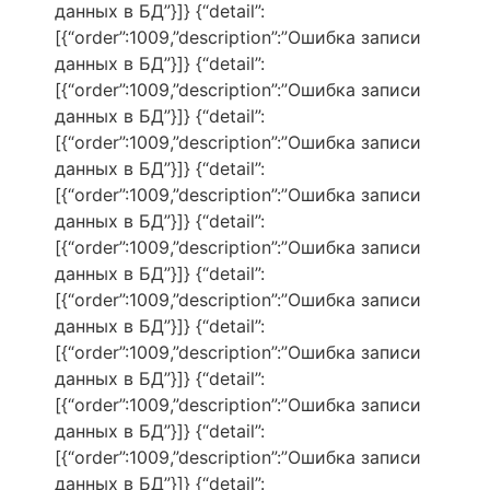
данных в БД”}]} {“detail”:
[{“order”:1009,”description”:”Ошибка записи
данных в БД”}]} {“detail”:
[{“order”:1009,”description”:”Ошибка записи
данных в БД”}]} {“detail”:
[{“order”:1009,”description”:”Ошибка записи
данных в БД”}]} {“detail”:
[{“order”:1009,”description”:”Ошибка записи
данных в БД”}]} {“detail”:
[{“order”:1009,”description”:”Ошибка записи
данных в БД”}]} {“detail”:
[{“order”:1009,”description”:”Ошибка записи
данных в БД”}]} {“detail”:
[{“order”:1009,”description”:”Ошибка записи
данных в БД”}]} {“detail”:
[{“order”:1009,”description”:”Ошибка записи
данных в БД”}]} {“detail”:
[{“order”:1009,”description”:”Ошибка записи
данных в БД”}]} {“detail”: