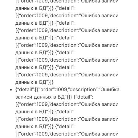
[{“order”:1009,”description”:”Ошибка записи
данных в БД”}]} {“detail”:
[{“order”:1009,”description”:”Ошибка записи
данных в БД”}]} {“detail”:
[{“order”:1009,”description”:”Ошибка записи
данных в БД”}]} {“detail”:
[{“order”:1009,”description”:”Ошибка записи
данных в БД”}]} {“detail”:
[{“order”:1009,”description”:”Ошибка записи
данных в БД”}]} {“detail”:
[{“order”:1009,”description”:”Ошибка записи
данных в БД”}]}
{“detail”:[{“order”:1009,”description”:”Ошибка
записи данных в БД”}]} {“detail”:
[{“order”:1009,”description”:”Ошибка записи
данных в БД”}]} {“detail”:
[{“order”:1009,”description”:”Ошибка записи
данных в БД”}]} {“detail”:
[{“order”:1009,”description”:”Ошибка записи