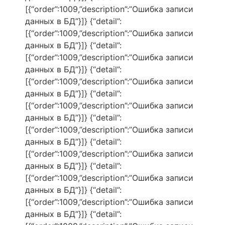
[{“order”:1009,”description”:”Ошибка записи
данных в БД”}]} {“detail”:
[{“order”:1009,”description”:”Ошибка записи
данных в БД”}]} {“detail”:
[{“order”:1009,”description”:”Ошибка записи
данных в БД”}]} {“detail”:
[{“order”:1009,”description”:”Ошибка записи
данных в БД”}]} {“detail”:
[{“order”:1009,”description”:”Ошибка записи
данных в БД”}]} {“detail”:
[{“order”:1009,”description”:”Ошибка записи
данных в БД”}]} {“detail”:
[{“order”:1009,”description”:”Ошибка записи
данных в БД”}]} {“detail”:
[{“order”:1009,”description”:”Ошибка записи
данных в БД”}]} {“detail”:
[{“order”:1009,”description”:”Ошибка записи
данных в БД”}]} {“detail”: