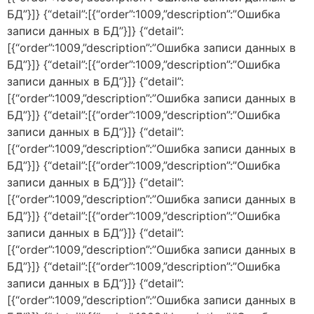
БД”}]} {“detail”:[{“order”:1009,”description”:”Ошибка
записи данных в БД”}]} {“detail”:
[{“order”:1009,”description”:”Ошибка записи данных в
БД”}]} {“detail”:[{“order”:1009,”description”:”Ошибка
записи данных в БД”}]} {“detail”:
[{“order”:1009,”description”:”Ошибка записи данных в
БД”}]} {“detail”:[{“order”:1009,”description”:”Ошибка
записи данных в БД”}]} {“detail”:
[{“order”:1009,”description”:”Ошибка записи данных в
БД”}]} {“detail”:[{“order”:1009,”description”:”Ошибка
записи данных в БД”}]} {“detail”:
[{“order”:1009,”description”:”Ошибка записи данных в
БД”}]} {“detail”:[{“order”:1009,”description”:”Ошибка
записи данных в БД”}]} {“detail”:
[{“order”:1009,”description”:”Ошибка записи данных в
БД”}]} {“detail”:[{“order”:1009,”description”:”Ошибка
записи данных в БД”}]} {“detail”:
[{“order”:1009,”description”:”Ошибка записи данных в